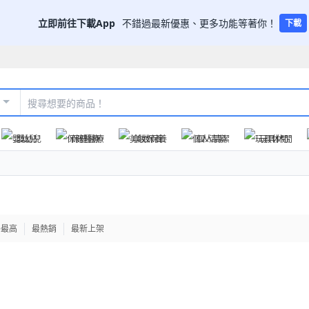
立即前往下載App
不錯過最新優惠、更多功能等著你！
下載
嬰幼兒
保健醫療
美妝保養
個人清潔
玩具休閒
格最高
最熱銷
最新上架