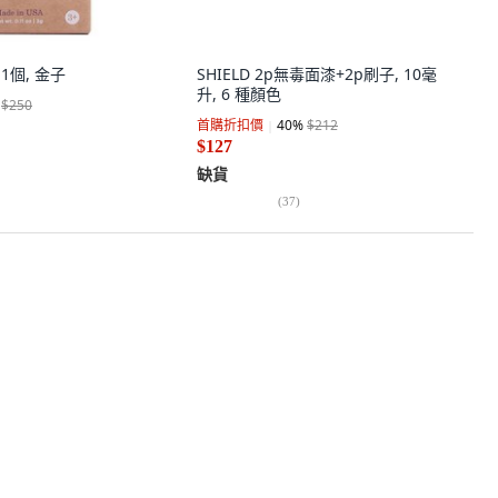
 1個, 金子
SHIELD 2p無毒面漆+2p刷子, 10毫
升, 6 種顏色
$250
首購折扣價
40
%
$212
$127
缺貨
(
37
)