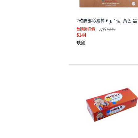
2款臉部彩繪棒 6g, 1個, 黃色,
首購折扣價
57
%
$340
$144
缺貨