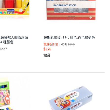
通兄妹臉部人體彩繪顏
臉部彩繪棒, 3片, 紅色,白色和藍色
, 4 種顏色
首購折扣價
45
%
$510
$557
$276
缺貨