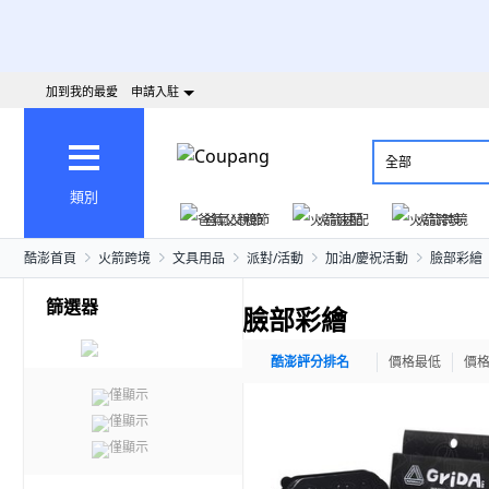
加到我的最愛
申請入駐
全部
類別
爸氣父親節
火箭速配
火箭跨境
酷澎首頁
火箭跨境
文具用品
派對/活動
加油/慶祝活動
臉部彩繪
篩選器
臉部彩繪
酷澎評分排名
價格最低
價
僅顯示
僅顯示
僅顯示