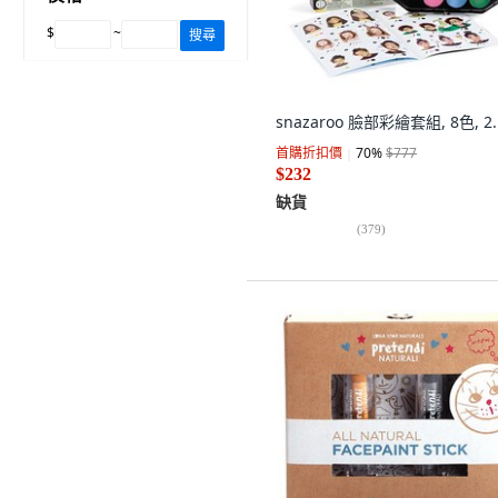
$
~
搜尋
snazaroo 臉部彩繪套組, 8色, 2.
首購折扣價
70
%
$777
$232
缺貨
(
379
)