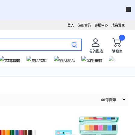
登入
註冊會員
客服中心
成為賣家
我的酷澎
購物車
文具圖書
食品飲料
生活用品
女性服飾
運動戶外
60
每頁筆