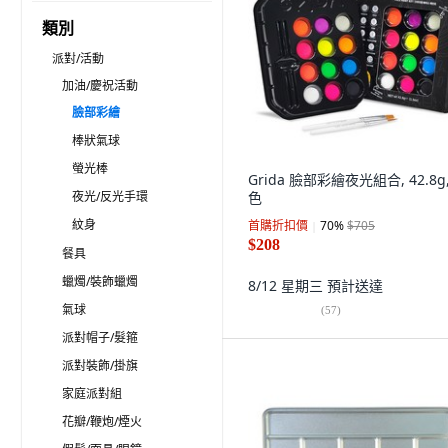
類別
派對/活動
加油/慶祝活動
臉部彩繪
棒狀氣球
螢光棒
Grida 臉部彩繪夜光組合, 42.8g,
夜光/反光手環
色
紋身
首購折扣價
70
%
$705
$208
餐具
蠟燭/裝飾蠟燭
8/12 星期三
預計送達
氣球
(
57
)
派對帽子/髮箍
派對裝飾/掛旗
家庭派對組
花瓣/鞭炮/煙火