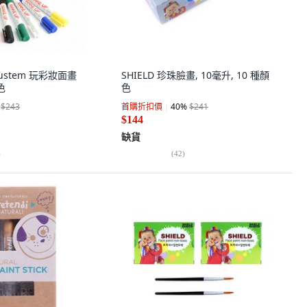
Plustem 玩彩妝面畫
SHIELD 珍珠臉畫, 10毫升, 10 種顏
色
色
$243
首購折扣價
40
%
$241
$144
缺貨
)
(
42
)