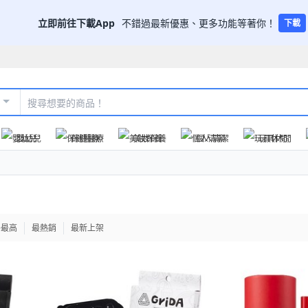
立即前往下載App
不錯過最新優惠、更多功能等著你！
下載
嬰幼兒
保健醫療
美妝保養
個人清潔
玩具休閒
格最高
最熱銷
最新上架