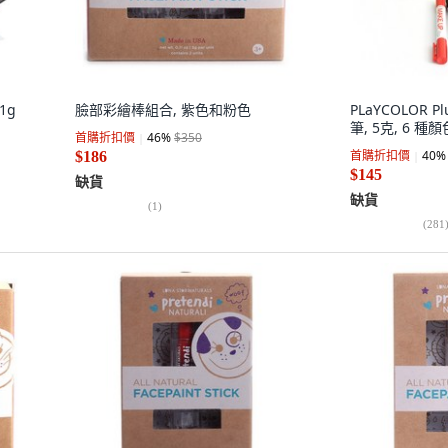
1g
臉部彩繪棒組合, 紫色和粉色
PLaYCOLOR 
筆, 5克, 6 種顏
首購折扣價
46
%
$350
首購折扣價
40
%
$186
$145
缺貨
缺貨
(
1
)
(
281