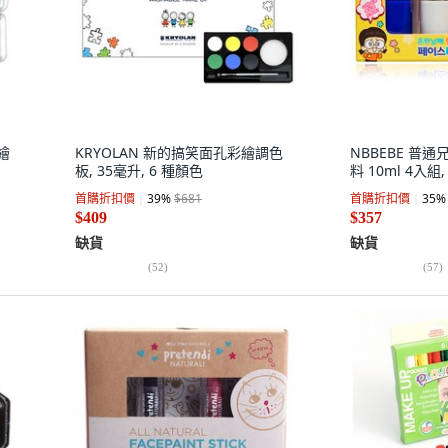
繪
KRYOLAN 新的搞笑面孔彩繪調色
NBBEBE 普
板, 35毫升, 6 種顏色
料 10ml 4入組
首購折扣價
39
%
$681
首購折扣價
35
%
$409
$357
缺貨
缺貨
(
52
)
(
57
)