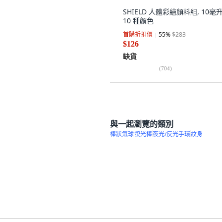
SHIELD 人體彩繪顏料組, 10毫升
10 種顏色
首購折扣價
55
%
$283
$126
缺貨
(
704
)
與一起瀏覽的類別
棒狀氣球
螢光棒
夜光/反光手環
紋身