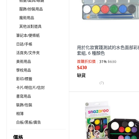
假髮/面具/眼鏡
服飾/扮裝用品
魔術用品
其他派對道具
筆記本/便條紙
日誌/手帳
用於化妝實踐測試的水色面部彩
套組, 6 種顏色
活頁夾/文件夾
美術用品
首購折扣價
31
%
$630
$430
學校用品
缺貨
影印/標籤
(
7
)
卡片/明信片/信封
書寫用品
裝飾/包裝
相簿
白板/黑板/廣告
價格