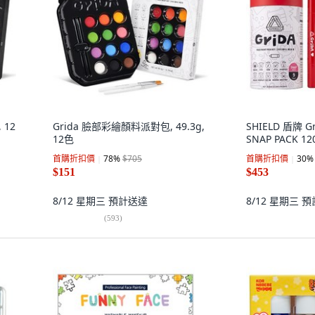
 12
Grida 臉部彩繪顏料派對包, 49.3g,
SHIELD 盾牌 
12色
SNAP PACK 120
首購折扣價
78
%
$705
首購折扣價
30
%
$151
$453
8/12 星期三
預計送達
8/12 星期三
預
(
593
)