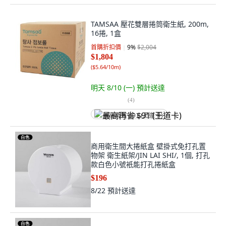
TAMSAA 壓花雙層捲筒衛生紙, 200m,
16捲, 1盒
首購折扣價
9
%
$2,004
$1,804
(
$5.64/10m
)
明天 8/10 (一)
預計送達
(
4
)
最高再省 $91 (王道卡)
商用衛生間大捲紙盒 壁掛式免打孔置
物架 衛生紙架/JIN LAI SHI/, 1個, 打孔
款白色小號衹能打孔捲紙盒
$196
8/22
預計送達