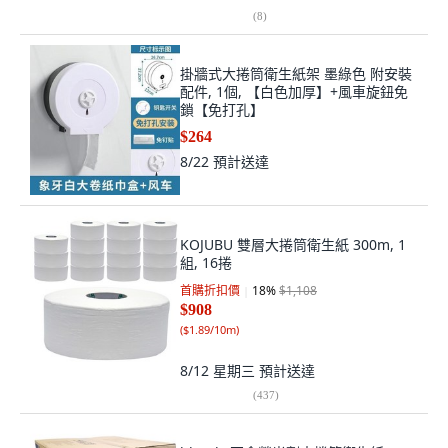
(
8
)
掛牆式大捲筒衛生紙架 墨綠色 附安裝
配件, 1個, 【白色加厚】+風車旋鈕免
鎖【免打孔】
$264
8/22
預計送達
KOJUBU 雙層大捲筒衛生紙 300m, 1
組, 16捲
首購折扣價
18
%
$1,108
$908
(
$1.89/10m
)
8/12 星期三
預計送達
(
437
)