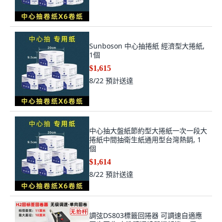
Sunboson 中心抽捲紙 經濟型大捲紙,
1個
$1,615
8/22
預計送達
中心抽大盤紙節約型大捲紙一次一段大
捲紙中間抽衛生紙通用型台灣熱銷, 1
個
$1,614
8/22
預計送達
調弦DS803標籤回捲器 可調速自適應