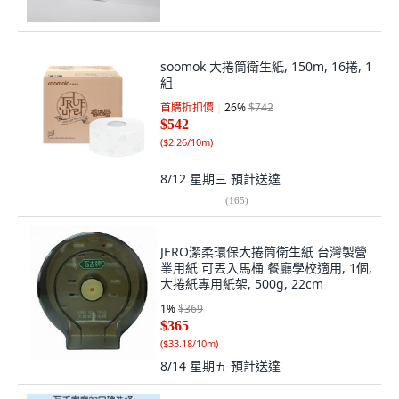
soomok 大捲筒衛生紙, 150m, 16捲, 1
組
首購折扣價
26
%
$742
$542
(
$2.26/10m
)
8/12 星期三
預計送達
(
165
)
JERO潔柔環保大捲筒衛生紙 台灣製營
業用紙 可丟入馬桶 餐廳學校適用, 1個,
大捲紙專用紙架, 500g, 22cm
1
%
$369
$365
(
$33.18/10m
)
8/14 星期五
預計送達