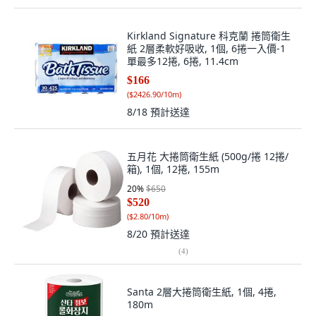
Kirkland Signature 科克蘭 捲筒衛生
紙 2層柔軟好吸收, 1個, 6捲一入價-1
單最多12捲, 6捲, 11.4cm
$166
(
$2426.90/10m
)
8/18
預計送達
五月花 大捲筒衛生紙 (500g/捲 12捲/
箱), 1個, 12捲, 155m
20
%
$650
$520
(
$2.80/10m
)
8/20
預計送達
(
4
)
Santa 2層大捲筒衛生紙, 1個, 4捲,
180m