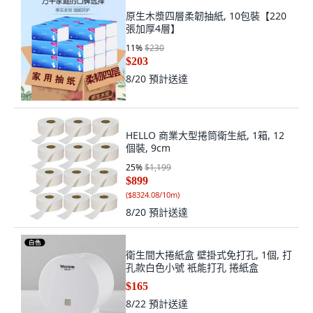
原生木漿四層柔韌抽紙, 10包裝【220
張加厚4層】
11
%
$230
$203
8/20
預計送達
HELLO 商業大型捲筒衛生紙, 1箱, 12
個裝, 9cm
25
%
$1,199
$899
(
$8324.08/10m
)
8/20
預計送達
衛生間大捲紙盒 壁掛式免打孔, 1個, 打
孔款白色小號 衹能打孔 捲紙盒
$165
8/22
預計送達