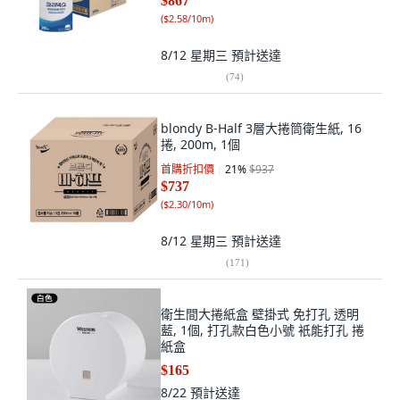
$867
(
$2.58/10m
)
8/12 星期三
預計送達
(
74
)
blondy B-Half 3層大捲筒衛生紙, 16
捲, 200m, 1個
首購折扣價
21
%
$937
$737
(
$2.30/10m
)
8/12 星期三
預計送達
(
171
)
衛生間大捲紙盒 壁掛式 免打孔 透明
藍, 1個, 打孔款白色小號 衹能打孔 捲
紙盒
$165
8/22
預計送達