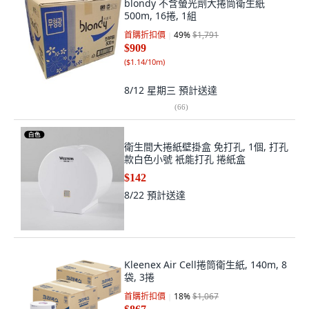
blondy 不含螢光劑大捲筒衛生紙
500m, 16捲, 1組
首購折扣價
49
%
$1,791
$909
(
$1.14/10m
)
8/12 星期三
預計送達
(
66
)
衛生間大捲紙壁掛盒 免打孔, 1個, 打孔
款白色小號 衹能打孔 捲紙盒
$142
8/22
預計送達
Kleenex Air Cell捲筒衛生紙, 140m, 8
袋, 3捲
首購折扣價
18
%
$1,067