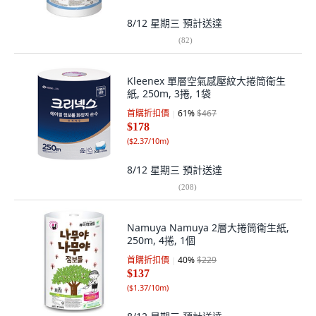
8/12 星期三
預計送達
(
82
)
Kleenex 單層空氣感壓紋大捲筒衛生
紙, 250m, 3捲, 1袋
首購折扣價
61
%
$467
$178
(
$2.37/10m
)
8/12 星期三
預計送達
(
208
)
Namuya Namuya 2層大捲筒衛生紙,
250m, 4捲, 1個
首購折扣價
40
%
$229
$137
(
$1.37/10m
)