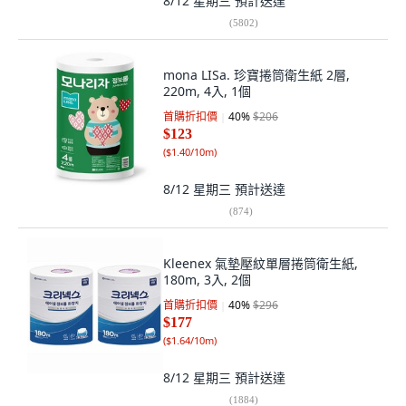
8/12 星期三
預計送達
(
5802
)
mona LISa. 珍寶捲筒衛生紙 2層,
220m, 4入, 1個
首購折扣價
40
%
$206
$123
(
$1.40/10m
)
8/12 星期三
預計送達
(
874
)
Kleenex 氣墊壓紋單層捲筒衛生紙,
180m, 3入, 2個
首購折扣價
40
%
$296
$177
(
$1.64/10m
)
8/12 星期三
預計送達
(
1884
)