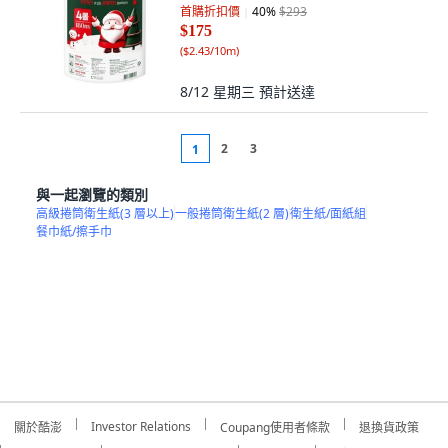
首購折扣價
40
%
$293
$175
(
$2.43/10m
)
8/12 星期三
預計送達
2
3
1
與一起瀏覽的類別
高級捲筒衛生紙(3 層以上)
一般捲筒衛生紙(2 層)
衛生紙/面紙組
餐巾紙/擦手巾
Investor Relations
關於酷澎
Coupang使用者條款
退換貨政策