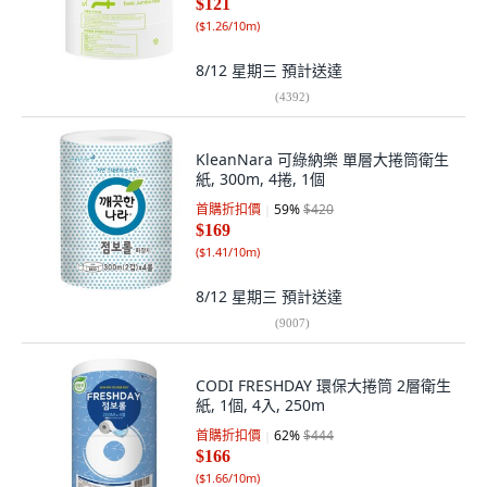
$121
(
$1.26/10m
)
8/12 星期三
預計送達
(
4392
)
KleanNara 可綠納樂 單層大捲筒衛生
紙, 300m, 4捲, 1個
首購折扣價
59
%
$420
$169
(
$1.41/10m
)
8/12 星期三
預計送達
(
9007
)
CODI FRESHDAY 環保大捲筒 2層衛生
紙, 1個, 4入, 250m
首購折扣價
62
%
$444
$166
(
$1.66/10m
)