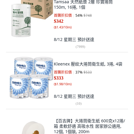
Tamsaa 天然紙漿 2層 珍寶捲筒
150m, 16捲, 1個
首購折扣價
54
%
$748
$342
(
$1.43/10m
)
8/12 星期三
預計送達
(
7999
)
Kleenex 壓紋大捲筒衛生紙, 3捲, 4袋
首購折扣價
37
%
$533
$333
(
$1.98/10m
)
8/12 星期三
預計送達
(
10
)
【百吉牌】大捲筒衛生紙 600克x12捲/
箱 柔軟舒適 高吸水性 居家辦公適用,
12個, 1個裝, 200m