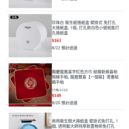
珍珠白 衛生紙捲紙盒 壁掛式 免打孔
大捲紙盒, 1個, 打孔款白色小號衹能打
孔捲紙盒
$163
8/22
預計送達
婚慶龍鳳喜字紅色方巾 結婚新娘喜帕
陪嫁手帕, 龍鳳雙喜【一個裝】燙畫結
婚手帕
11
%
$168
$149
8/20
預計送達
商用衛生間大捲紙盒 壁掛式免打孔, 1
個, 透明藍大師特厚款置物架免打孔