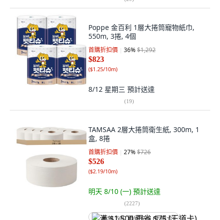
Poppe 金百利 1層大捲筒寵物紙巾,
550m, 3捲, 4個
首購折扣價
36
%
$1,292
$823
(
$1.25/10m
)
8/12 星期三
預計送達
(
19
)
TAMSAA 2層大捲筒衛生紙, 300m, 1
盒, 8捲
首購折扣價
27
%
$726
$526
(
$2.19/10m
)
明天 8/10 (一)
預計送達
(
2227
)
满 $1,500 再省 $75 (王道卡)