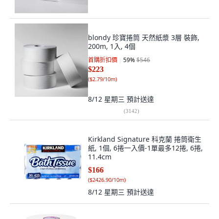
blondy 珍寶捲筒 天然紙漿 3層 裝飾,
200m, 1入, 4個
首購折扣價
59
%
$546
$223
(
$2.79/10m
)
8/12 星期三
預計送達
(
3142
)
Kirkland Signature 科克蘭 捲筒衛生
紙, 1個, 6捲一入價-1單最多12捲, 6捲,
11.4cm
$166
(
$2426.90/10m
)
8/12 星期三
預計送達