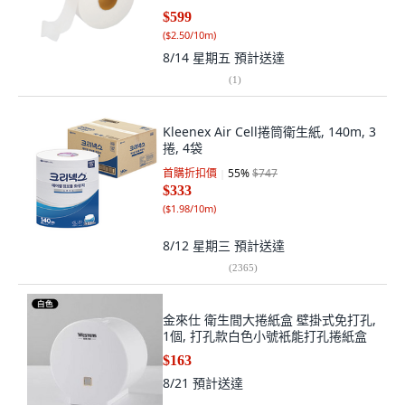
$599
(
$2.50/10m
)
8/14 星期五
預計送達
(
1
)
Kleenex Air Cell捲筒衛生紙, 140m, 3
捲, 4袋
首購折扣價
55
%
$747
$333
(
$1.98/10m
)
8/12 星期三
預計送達
(
2365
)
金來仕 衛生間大捲紙盒 壁掛式免打孔,
1個, 打孔款白色小號衹能打孔捲紙盒
$163
8/21
預計送達