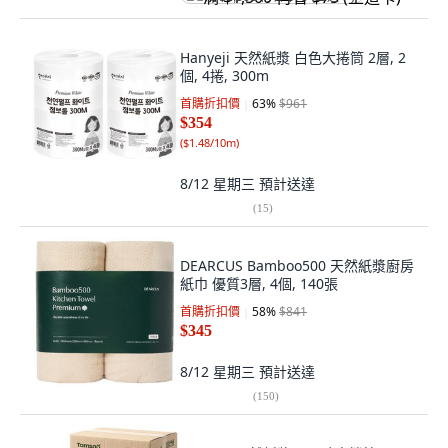
Hanyeji 天然紙漿 白色大捲筒 2層, 2
個, 4捲, 300m
首購折扣價
63
%
$961
$354
(
$1.48/10m
)
8/12 星期三
預計送達
(
15
)
DEARCUS Bamboo500 天然紙漿廚房
紙巾 優質3層, 4個, 140張
首購折扣價
58
%
$841
$345
8/12 星期三
預計送達
(
150
)