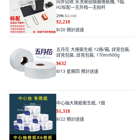
同步回收 水洗嘜迴繞器捲紙機, 1個,
H2标配—无外档—无抬杆
29
%
$3,168
$2,218
8/20
預計送達
五月花 大捲衛生紙 12捲/箱, 詳見包裝,
詳見包裝, 詳見包裝, 170m/600g
$632
8/13 星期四
預計送達
中心抽大捲紙衛生紙, 1個
$1,318
8/22
預計送達