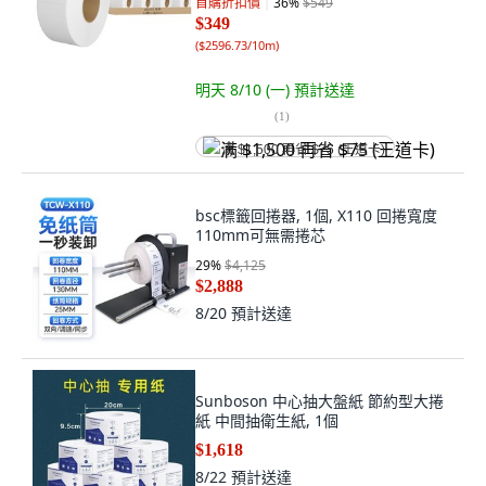
首購折扣價
36
%
$549
$349
(
$2596.73/10m
)
明天 8/10 (一)
預計送達
(
1
)
满 $1,500 再省 $75 (王道卡)
bsc標籤回捲器, 1個, X110 回捲寬度
110mm可無需捲芯
29
%
$4,125
$2,888
8/20
預計送達
Sunboson 中心抽大盤紙 節約型大捲
紙 中間抽衛生紙, 1個
$1,618
8/22
預計送達