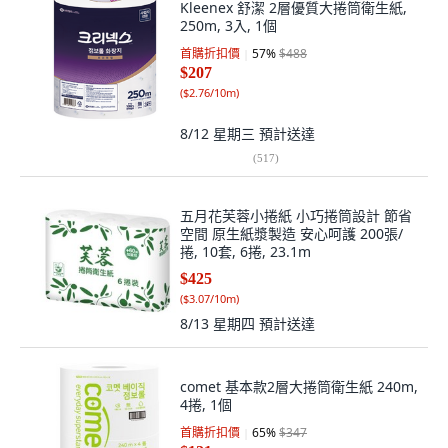
Kleenex 舒潔 2層優質大捲筒衛生紙,
250m, 3入, 1個
首購折扣價
57
%
$488
$207
(
$2.76/10m
)
8/12 星期三
預計送達
(
517
)
五月花芙蓉小捲紙 小巧捲筒設計 節省
空間 原生紙漿製造 安心呵護 200張/
捲, 10套, 6捲, 23.1m
$425
(
$3.07/10m
)
8/13 星期四
預計送達
comet 基本款2層大捲筒衛生紙 240m,
4捲, 1個
首購折扣價
65
%
$347