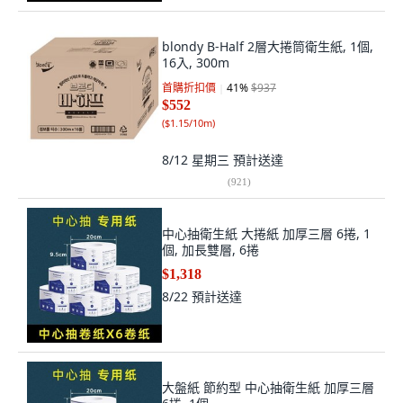
blondy B-Half 2層大捲筒衛生紙, 1個,
16入, 300m
首購折扣價
41
%
$937
$552
(
$1.15/10m
)
8/12 星期三
預計送達
(
921
)
中心抽衛生紙 大捲紙 加厚三層 6捲, 1
個, 加長雙層, 6捲
$1,318
8/22
預計送達
大盤紙 節約型 中心抽衛生紙 加厚三層