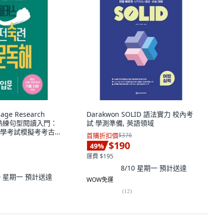
uage Research
Darakwon SOLID 語法實力 校內考
 完全熟練句型閱讀入門：
試 學測準備, 英語領域
學考試模擬考考古
首購折扣價
$376
閱讀, 高中三年級
$190
49
%
運費 $195
8/10 星期一
預計送達
10 星期一
預計送達
WOW免運
(
12
)