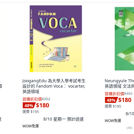
式
JoogangEdu 為大學入學考試考生
Neungyule 
章
設計的 Fandom Voca： vocarter,
英語領域 文法與
英語領域
首購折扣價
$352
$180
首購折扣價
$352
48
%
$180
48
%
運費 $195
運費 $195
8/
達
8/10 星期一
預計送達
WOW免運
WOW免運
(
48
)