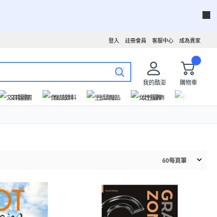
登入
註冊會員
客服中心
成為賣家
我的酷澎
購物車
文具圖書
食品飲料
生活用品
女性服飾
運動戶外
60
每頁筆