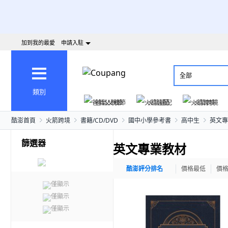
加到我的最愛
申請入駐
全部
類別
爸氣父親節
火箭速配
火箭跨境
酷澎首頁
火箭跨境
書籍/CD/DVD
國中小學參考書
高中生
英文專
篩選器
英文專業教材
酷澎評分排名
價格最低
價
僅顯示
僅顯示
僅顯示