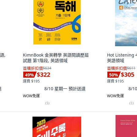
英語,
KimnBook 金英轉學 英語閱讀歷屆
Hot Listening
試題 第1階段, 英語領域
英語領域
首購折扣價
$634
首購折扣價
$611
$322
$305
49
%
50
%
運費 $195
運費 $195
達
8/10 星期一
預計送達
8/
WOW免運
WOW免運
(
5
)
(
1
)