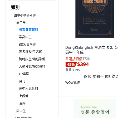
類別
國中小學參考書
高中生
英文專業教材
準高中生
試題/自學書
DongKkiEnglish 黑洞文法 2, 
高考模擬/考古題
高中一年級
首購折扣價
$728
隨時招生/論述準備
$394
45
%
入學考試/學習資料
運費 $195
IT/電腦
8/10 星期一
預計送
月刊
WOW免運
高中人氣系列
上課券
小學生
國中生