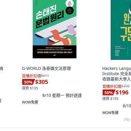
搞
G-WORLD 孫泰鎮文法原理
Hackers Lang
Institute
首購折扣價
$611
收錄最新大學入
$305
50
%
題, 英語領域 
首購折扣價
$399
運費 $195
$196
50
%
8/10 星期一
預計送達
運費 $195
達
WOW免運
8/
WOW免運
(
70
)