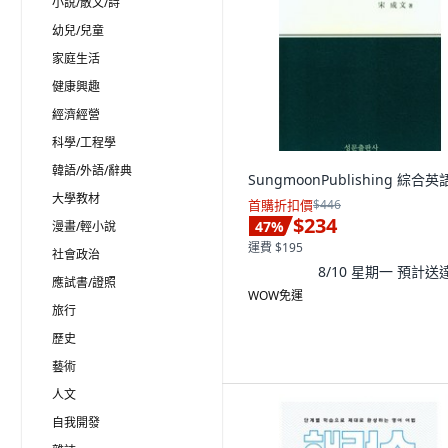
小說/散文/詩
幼兒/兒童
家庭生活
健康興趣
經濟經營
科學/工程學
韓語/外語/辭典
SungmoonPublishing 綜合英
大學教材
首購折扣價
$446
$234
47
%
漫畫/輕小說
運費 $195
社會政治
8/10 星期一
預計送
應試書/證照
WOW免運
旅行
歷史
藝術
人文
自我開發