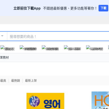
立即前往下載App
不錯過最新優惠、更多功能等著你！
下載
嬰幼兒
保健醫療
美妝保養
個人清潔
玩具休閒
業教材
格最高
最熱銷
最新上架