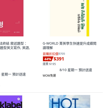
 語法終結 敘述題型：
G-WORLD 菁英學生快速提升成績閱
題型英文寫作, 英語,
讀理解
首購折扣價
$705
$391
44
%
運費 $195
8/10 星期一
預計送達
10 星期一
預計送達
WOW免運
)