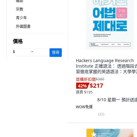
雜誌
宗教
青少年
外國圖書
價格
$
~
搜尋
Hackers Language Research
Institute 正確語法： 透過階段
習徹底掌握的英語語法：大學學
與在校成績, 英語, 高中三年級
首購折扣價
$380
$217
42
%
運費 $195
8/10 星期一
預計送
WOW免運
(
22
)