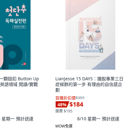
一顆鈕扣 Button Up
LianJesse 15 DAYS：擺脫專業三日
, 英語領域 閱讀/實戰
症候群的第一步 有理由的自信感企
劃
首購折扣價
$359
$184
48
%
運費 $195
10 星期一
預計送達
8/10 星期一
預計送達
WOW免運
)