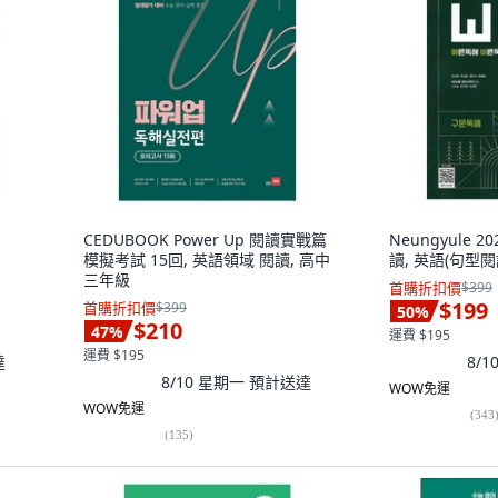
CEDUBOOK Power Up 閱讀實戰篇
Neungyule 
模擬考試 15回, 英語領域 閱讀, 高中
讀, 英語(句型閱
三年級
首購折扣價
$399
$199
首購折扣價
$399
50
%
$210
47
%
運費 $195
運費 $195
達
8/
8/10 星期一
預計送達
WOW免運
WOW免運
(
343
(
135
)