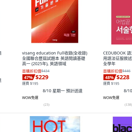
語
visang education Full收錄(全收錄)
CEDUBOOK
全國聯合歷屆試題本 英語閱讀基礎
用語法征服敘述
高一 (2025年), 英語領域
全學年
首購折扣價
$434
首購折扣價
$446
$229
$228
47
%
48
%
達
運費 $195
運費 $195
8/10 星期一
預計送達
8/
WOW免運
WOW免運
(
23
)
(
138