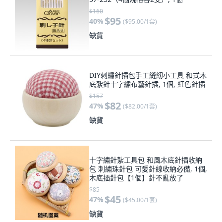
$160
$95
40
%
(
$95.00/1套
)
缺貨
DIY刺繡針插包手工縫紉小工具 和式木
底紮針十字繡布藝針插, 1個, 紅色針插
$157
$82
47
%
(
$82.00/1套
)
缺貨
十字繡針紮工具包 和風木底針插收納
包 刺繡珠針包 可愛針線收納必備, 1個,
木底插針包【1個】針不亂放了
$85
$45
47
%
(
$45.00/1套
)
缺貨