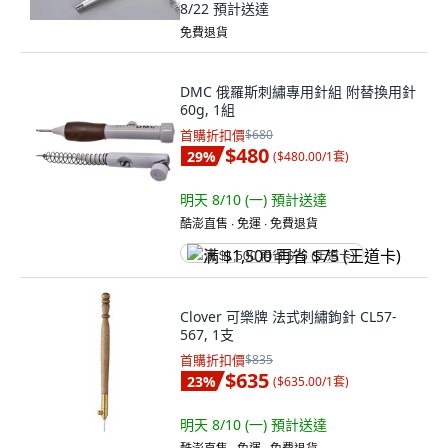
8/22
預計送達
免費退貨
DMC 俄羅斯刺繡專用針組 附替換用針
60g, 1組
首購折扣價
$680
$480
29
%
(
$480.00/1套
)
明天 8/10 (一)
預計送達
酷澎直售 ∙ 免運 ∙ 免費退貨
满 $1,500 再省 $75 (王道卡)
Clover 可樂牌 法式刺繡鉤針 CL57-
567, 1支
首購折扣價
$835
$635
23
%
(
$635.00/1套
)
明天 8/10 (一)
預計送達