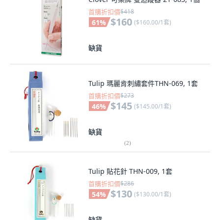
首購折扣價
$418
$160
61
%
(
$160.00/1套
)
缺貨
Tulip 瑪麗肯刺繡套件THN-069, 1套
首購折扣價
$273
$145
46
%
(
$145.00/1套
)
缺貨
(
2
)
Tulip 貼花針 THN-009, 1套
首購折扣價
$286
$130
54
%
(
$130.00/1套
)
缺貨