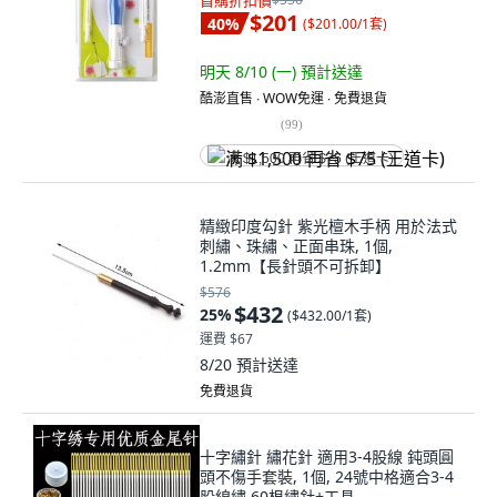
首購折扣價
$201
40
%
(
$201.00/1套
)
明天 8/10 (一)
預計送達
酷澎直售 ∙ WOW免運 ∙ 免費退貨
(
99
)
满 $1,500 再省 $75 (王道卡)
精緻印度勾針 紫光檀木手柄 用於法式
刺繡、珠繡、正面串珠, 1個,
1.2mm【長針頭不可拆卸】
$576
$432
25
%
(
$432.00/1套
)
運費 $67
8/20
預計送達
免費退貨
十字繡針 繡花針 適用3-4股線 鈍頭圓
頭不傷手套裝, 1個, 24號中格適合3-4
股線繡,60根繡針+工具