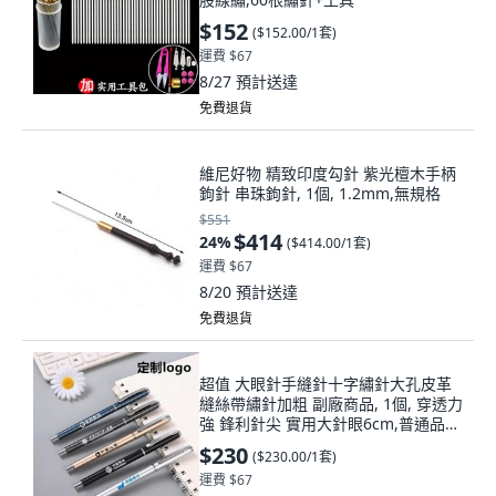
$152
(
$152.00/1套
)
運費 $67
8/27
預計送達
免費退貨
維尼好物 精致印度勾針 紫光檀木手柄
鉤針 串珠鉤針, 1個, 1.2mm,無規格
$551
$414
24
%
(
$414.00/1套
)
運費 $67
8/20
預計送達
免費退貨
超值 大眼針手縫針十字繡針大孔皮革
縫絲帶繡針加粗 副廠商品, 1個, 穿透力
強 鋒利針尖 實用大針眼6cm,普通品
質-堅固耐用 1個裝 穿針費力
$230
(
$230.00/1套
)
運費 $67