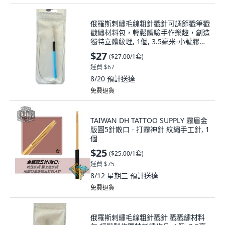
俄羅斯刺繡毛線粗針戳針可調節戳筆戳
戳繡材料包，輕鬆體驗手作樂趣，創造
獨特立體紋理, 1個, 3.5毫米-小號膠柄
藍色戳針(含引線器)
$27
(
$27.00/1套
)
運費 $67
8/20
預計送達
免費退貨
TAIWAN DH TATTOO SUPPLY 霧眉金
版圓5針散口 - 打霧神針 紋繡手工針, 1
個
$25
(
$25.00/1套
)
運費 $75
8/12 星期三
預計送達
免費退貨
俄羅斯刺繡毛線粗針戳針 戳戳繡材料