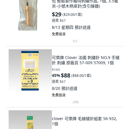
包 輕鬆製作獨特刺繡作品, 1個, 3.5毫
米-小號木柄桌針(含引線器)
$29
(
$29.00/1套
)
運費 $67
8/13 星期四
預計送達
免費退貨
(
1
)
可樂牌 Clover 法國 刺繡針 NO.9 手縫
針 刺繡 原廠貨 57-009 57009, 1個
$160
$88
45
%
(
$88.00/1套
)
運費 $67
8/20
預計送達
免費退貨
(
18
)
clover 可樂牌 毛線縫針組套 56-932,
1個