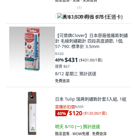
酷澎直售 ∙ 免運 ∙ 免費退貨
(
1
)
满 $1,500 再省 $75 (王道卡)
【可樂牌Clover】日本原廠俄羅斯刺繡
針 毛線刺繡戳針 四段高度調節, 1個,
57-790: 標準針 3.5mm
$720
$431
40
%
(
$431.00/1套
)
運費 $67
8/12 星期三
預計送達
免費退貨
日本 Tulip 瑞典刺繡鉤針套3入組, 1組
首購折扣價
$200
$120
40
%
(
$120.00/1套
)
明天 8/10 (一)
預計送達
酷澎直售 ∙ WOW免運 ∙ 免費退貨