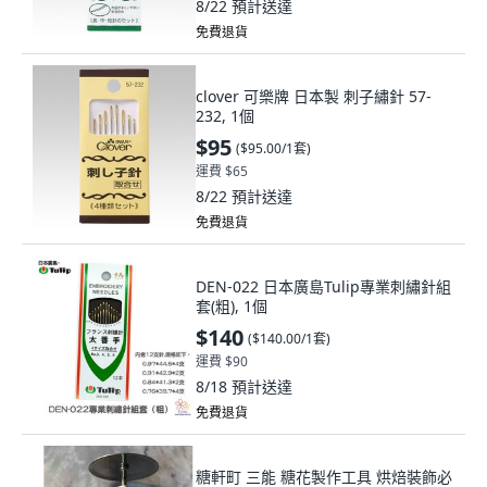
8/22
預計送達
免費退貨
clover 可樂牌 日本製 刺子繡針 57-
232, 1個
$95
(
$95.00/1套
)
運費 $65
8/22
預計送達
免費退貨
DEN-022 日本廣島Tulip專業刺繡針組
套(粗), 1個
$140
(
$140.00/1套
)
運費 $90
8/18
預計送達
免費退貨
糖軒町 三能 糖花製作工具 烘焙裝飾必