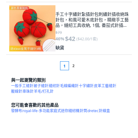
手工十字繡針紮插針包刺繡針插收納珠
針包，和風可愛木底針包，精緻手工藝
品，縫紉工具收納, 1個, 番茄式針插一
個（送3根金尾針）
$79
$42
46
%
(
$42.00/1套
)
缺貨
2
1
與一起瀏覽的類別
一般手工縫針
被子縫針
縫紉針
毛線編織針
十字繡針
皮革工藝縫針
壓線針
串珠針
羊毛/打孔針
您可能會喜歡的其他產品
發酵布
royal-life-多功能家庭式迷你縫紉機
針筒
dretec
針線盒