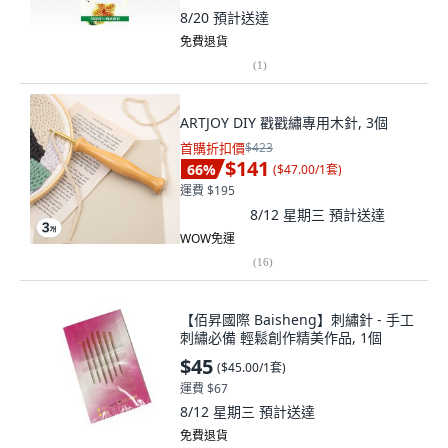
8/20
預計送達
免費退貨
(
1
)
ARTJOY DIY 戳戳繡專用木針, 3個
首購折扣價
$423
$141
66
%
(
$47.00/1套
)
運費 $195
8/12 星期三
預計送達
WOW免運
(
16
)
【佰昇國際 Baisheng】刺繡針 - 手工
刺繡必備 輕鬆創作精美作品, 1個
$45
(
$45.00/1套
)
運費 $67
8/12 星期三
預計送達
免費退貨