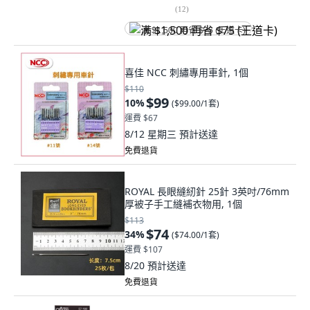
(
12
)
满 $1,500 再省 $75 (王道卡)
喜佳 NCC 刺繡專用車針, 1個
$110
$99
10
%
(
$99.00/1套
)
運費 $67
8/12 星期三
預計送達
免費退貨
ROYAL 長眼縫紉針 25針 3英吋/76mm
厚被子手工縫補衣物用, 1個
$113
$74
34
%
(
$74.00/1套
)
運費 $107
8/20
預計送達
免費退貨