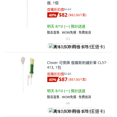
器, 1個
首購折扣價
$137
$82
40
%
(
$82.00/1套
)
明天 8/10 (一)
預計送達
酷澎直售 ∙ WOW免運 ∙ 免費退貨
(
1
)
满 $1,500 再省 $75 (王道卡)
Clover 可樂牌 俄羅斯刺繡針筆 CL57-
413, 1包
首購折扣價
$145
$87
40
%
(
$87.00/1套
)
明天 8/10 (一)
預計送達
酷澎直售 ∙ WOW免運 ∙ 免費退貨
(
4
)
满 $1,500 再省 $75 (王道卡)