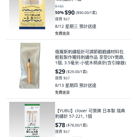
$180
$90
50
%
(
$90.00/1套
)
運費 $67
8/12 星期三
預計送達
免費退貨
俄羅斯刺繡粗針可調節戳戳繡材料包
輕鬆製作獨特刺繡作品 享受DIY樂趣,
1個, 3.5毫米-小號木柄桌針(含引線器)
$29
(
$29.00/1套
)
運費 $67
8/13 星期四
預計送達
免費退貨
【YUBU】clover 可樂牌 日本製 瑞典
刺繡針 57-221, 1個
$78
(
$78.00/1套
)
運費 $67