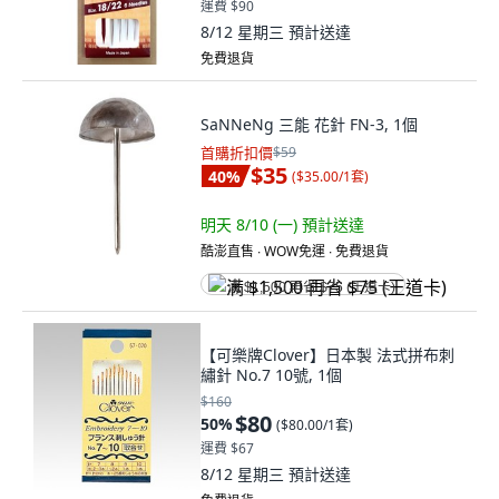
運費 $90
8/12 星期三
預計送達
免費退貨
SaNNeNg 三能 花針 FN-3, 1個
首購折扣價
$59
$35
40
%
(
$35.00/1套
)
明天 8/10 (一)
預計送達
酷澎直售 ∙ WOW免運 ∙ 免費退貨
满 $1,500 再省 $75 (王道卡)
【可樂牌Clover】日本製 法式拼布刺
繡針 No.7 10號, 1個
$160
$80
50
%
(
$80.00/1套
)
運費 $67
8/12 星期三
預計送達