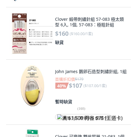
Clover 緞帶刺繡針組 57-083 極太類
型 6入, 1個, 57-083：極粗針組
$160
(
$160.00/1套
)
缺貨
John James 鵝卵石造型刺繡針組, 1組
首購折扣價
$179
$107
40
%
(
$107.00/1套
)
暫時缺貨
(
160
)
满 $1,500 再省 $75 (王道卡)
Clover 可樂牌 雙追蹤器 21-083, 1個