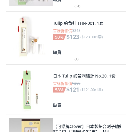
(
34
)
Tulip 釣魚針 THN-001, 1套
首購折扣價
$248
$123
50
%
(
$123.00/1套
)
缺貨
(
1
)
日本 Tulip 緞帶刺繡針 No.20, 1套
首購折扣價
$289
$121
58
%
(
$121.00/1套
)
缺貨
【可樂牌Clover】日本製綜合刺子繡針
57-232（4個規格各2支）, 1個