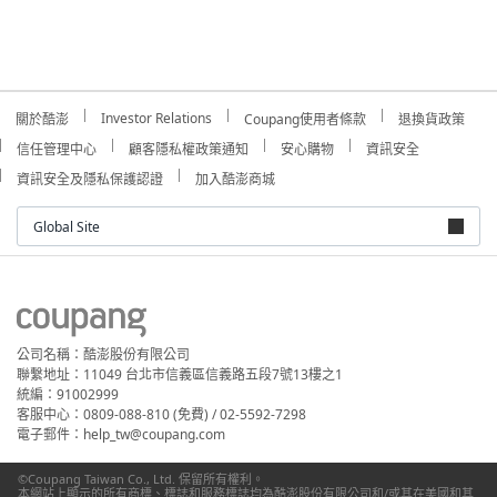
Investor Relations
關於酷澎
Coupang使用者條款
退換貨政策
信任管理中心
顧客隱私權政策通知
安心購物
資訊安全
資訊安全及隱私保護認證
加入酷澎商城
Global Site
公司名稱：酷澎股份有限公司
聯繫地址：11049 台北市信義區信義路五段7號13樓之1
統編：91002999
客服中心：0809-088-810 (免費) / 02-5592-7298
電子郵件：help_tw@coupang.com
©Coupang Taiwan Co., Ltd. 保留所有權利。
本網站上顯示的所有商標、標誌和服務標誌均為酷澎股份有限公司和/或其在美國和其