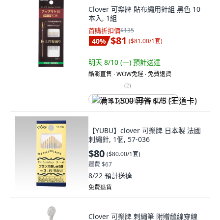
Clover 可樂牌 貼布繡用針組 黑色 10
本入, 1組
首購折扣價
$135
$81
40
%
(
$81.00/1套
)
明天 8/10 (一)
預計送達
酷澎直售 ∙ WOW免運 ∙ 免費退貨
(
2
)
满 $1,500 再省 $75 (王道卡)
【YUBU】clover 可樂牌 日本製 法國
刺繡針, 1個, 57-036
$80
(
$80.00/1套
)
運費 $67
8/22
預計送達
免費退貨
Clover 可樂牌 刺繡筆 附贈縫線穿線