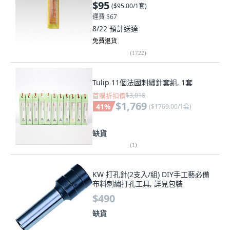
$95
(
$95.00/1套
)
運費 $67
8/22
預計送達
免費退貨
(
1722
)
Tulip 11個法國刺繡針套組, 1套
首購折扣價
$3,018
$1,769
41
%
(
$1769.00/1套
)
缺貨
(
1
)
KW 打孔針(2支入/組) DIY手工藝必備
布料刺繡打孔工具, 詳見包裝
$490
缺貨