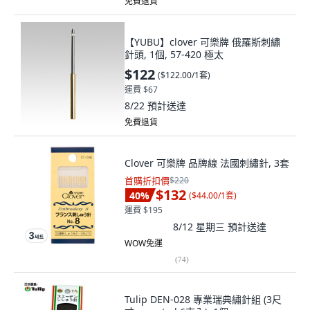
免費退貨
【YUBU】clover 可樂牌 俄羅斯刺繡
針頭, 1個, 57-420 極太
$122
(
$122.00/1套
)
運費 $67
8/22
預計送達
免費退貨
Clover 可樂牌 品牌線 法國刺繡針, 3套
首購折扣價
$220
$132
40
%
(
$44.00/1套
)
運費 $195
8/12 星期三
預計送達
WOW免運
(
74
)
Tulip DEN-028 專業瑞典繡針組 (3尺