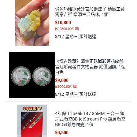
俏色巧雕冰黃升官加爵墜子 精緻工藝
寓意吉祥 增添生活品味, 1個
$10,800
(
$10800.00/1個
)
8/12 星期三
預計送達
《博古珍藏》清雍正琺瑯彩蓮花紋盤
宮廷珍藏老件文物瓷器 底價回饋, 1個,
白色
$9,000
(
$9000.00/1個
)
8/12 星期三
預計送達
4年保 Tripeak T47 86MM 三合一 鎖
牙式陶瓷BB JetStream Pro 鍍層陶瓷
BB G3鍍層陶瓷, 1個
$9,500