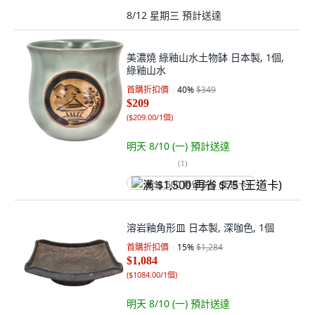
8/12 星期三
預計送達
美濃燒 綠釉山水土物缽 日本製, 1個,
綠釉山水
首購折扣價
40
%
$349
$209
(
$209.00/1個
)
明天 8/10 (一)
預計送達
(
1
)
满 $1,500 再省 $75 (王道卡)
溶岩釉角形皿 日本製, 深咖色, 1個
首購折扣價
15
%
$1,284
$1,084
(
$1084.00/1個
)
明天 8/10 (一)
預計送達