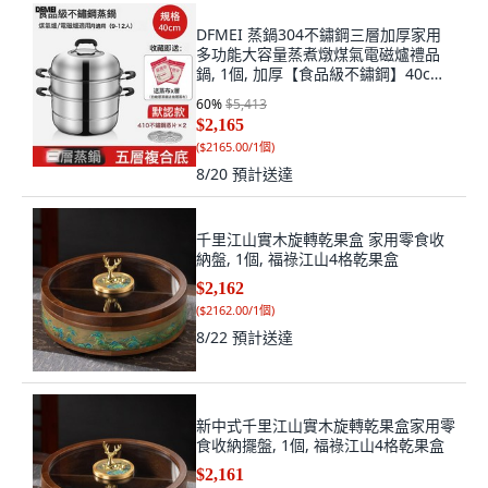
DFMEI 蒸鍋304不鏽鋼三層加厚家用
多功能大容量蒸煮燉煤氣電磁爐禮品
鍋, 1個, 加厚【食品級不鏽鋼】40cm
三層:如圖
60
%
$5,413
$2,165
(
$2165.00/1個
)
8/20
預計送達
千里江山實木旋轉乾果盒 家用零食收
納盤, 1個, 福祿江山4格乾果盒
$2,162
(
$2162.00/1個
)
8/22
預計送達
新中式千里江山實木旋轉乾果盒家用零
食收納擺盤, 1個, 福祿江山4格乾果盒
$2,161