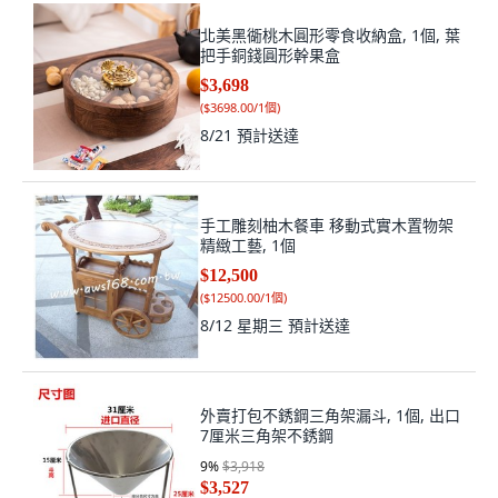
北美黑衚桃木圓形零食收納盒, 1個, 葉
把手銅錢圓形幹果盒
$3,698
(
$3698.00/1個
)
8/21
預計送達
手工雕刻柚木餐車 移動式實木置物架
精緻工藝, 1個
$12,500
(
$12500.00/1個
)
8/12 星期三
預計送達
外賣打包不銹鋼三角架漏斗, 1個, 出口
7厘米三角架不銹鋼
9
%
$3,918
$3,527