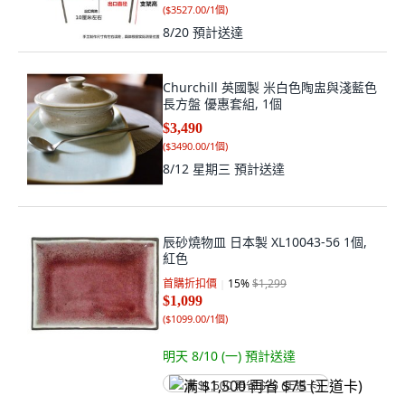
(
$3527.00/1個
)
8/20
預計送達
Churchill 英國製 米白色陶盅與淺藍色
長方盤 優惠套組, 1個
$3,490
(
$3490.00/1個
)
8/12 星期三
預計送達
辰砂燒物皿 日本製 XL10043-56 1個,
紅色
首購折扣價
15
%
$1,299
$1,099
(
$1099.00/1個
)
明天 8/10 (一)
預計送達
满 $1,500 再省 $75 (王道卡)