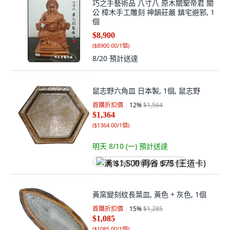
巧之手藝術品 八寸八 原木關聖帝君 關
公 樟木手工雕刻 神韻莊嚴 鎮宅避邪, 1
個
$8,900
(
$8900.00/1個
)
8/20
預計送達
鼠志野六角皿 日本製, 1個, 鼠志野
首購折扣價
12
%
$1,564
$1,364
(
$1364.00/1個
)
明天 8/10 (一)
預計送達
满 $1,500 再省 $75 (王道卡)
黃窯變刻紋長葉皿, 黃色 + 灰色, 1個
首購折扣價
15
%
$1,285
$1,085
(
$1085.00/1個
)