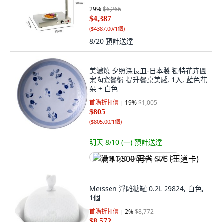
式保溫燈
29
%
$6,266
$4,387
(
$4387.00/1個
)
8/20
預計送達
美濃燒 夕照深長皿-日本製 獨特花卉圖
案陶瓷餐盤 提升餐桌美感, 1入, 藍色花
朵 + 白色
首購折扣價
19
%
$1,005
$805
(
$805.00/1個
)
明天 8/10 (一)
預計送達
满 $1,500 再省 $75 (王道卡)
Meissen 浮雕糖罐 0.2L 29824, 白色,
1個
首購折扣價
2
%
$8,772
$8,572