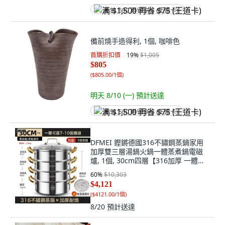
满 $1,500 再省 $75 (王道卡)
備前燒手造得利, 1個, 咖啡色
首購折扣價
19
%
$1,005
$805
(
$805.00/1個
)
明天 8/10 (一)
預計送達
满 $1,500 再省 $75 (王道卡)
DFMEI 鏗鏘德國316不鏽鋼蒸鍋家用
加厚雙三層湯鍋火鍋一體蒸煮鍋電磁
爐, 1個, 30cm四層【316加厚 一體成
型】:如圖
60
%
$10,303
$4,121
(
$4121.00/1個
)
8/20
預計送達