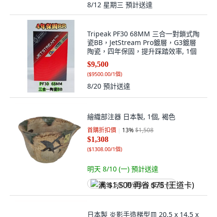
8/12 星期三
預計送達
Tripeak PF30 68MM 三合一對鎖式陶
瓷BB，JetStream Pro鍍層，G3鍍層
陶瓷，四年保固，提升踩踏效率, 1個
$9,500
(
$9500.00/1個
)
8/20
預計送達
繪織部注器 日本製, 1個, 褐色
首購折扣價
13
%
$1,508
$1,308
(
$1308.00/1個
)
明天 8/10 (一)
預計送達
满 $1,500 再省 $75 (王道卡)
日本製 炎影手造梯型皿 20.5 x 14.5 x