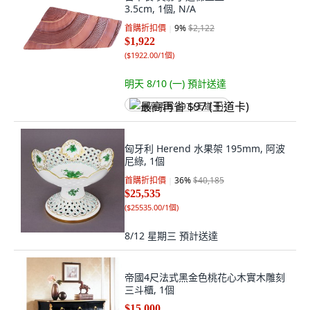
3.5cm, 1個, N/A
首購折扣價
9
%
$2,122
$1,922
(
$1922.00/1個
)
明天 8/10 (一)
預計送達
最高再省 $97 (王道卡)
匈牙利 Herend 水果架 195mm, 阿波
尼綠, 1個
首購折扣價
36
%
$40,185
$25,535
(
$25535.00/1個
)
8/12 星期三
預計送達
帝國4尺法式黑金色桃花心木實木雕刻
三斗櫃, 1個
$15,000