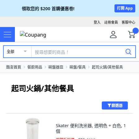
領取您的
$200
首購優惠卷!
打開 App
登入
註冊會員
客服中心
全部
酷澎首頁
餐廚用品
碗盤器皿
碗盤/餐具
起司火鍋/其他餐具
起司火鍋/其他餐具
篩選器
Skater 便利洗米器, 透明色 + 白色, 1
個