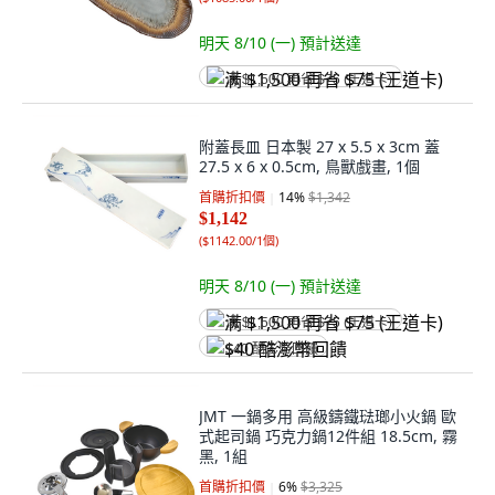
明天 8/10 (一)
預計送達
满 $1,500 再省 $75 (王道卡)
附蓋長皿 日本製 27 x 5.5 x 3cm 蓋
27.5 x 6 x 0.5cm, 鳥獸戲畫, 1個
首購折扣價
14
%
$1,342
$1,142
(
$1142.00/1個
)
明天 8/10 (一)
預計送達
满 $1,500 再省 $75 (王道卡)
$40 酷澎幣回饋
JMT 一鍋多用 高級鑄鐵琺瑯小火鍋 歐
式起司鍋 巧克力鍋12件組 18.5cm, 霧
黑, 1組
首購折扣價
6
%
$3,325