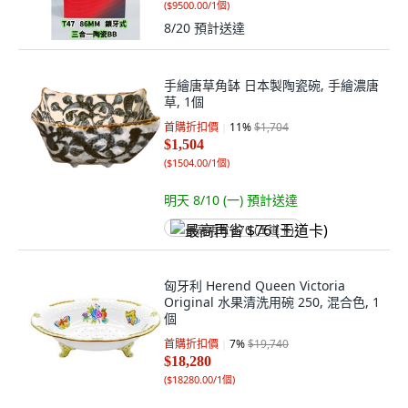
(
$9500.00/1個
)
8/20
預計送達
手繪唐草角缽 日本製陶瓷碗, 手繪濃唐
草, 1個
首購折扣價
11
%
$1,704
$1,504
(
$1504.00/1個
)
明天 8/10 (一)
預計送達
最高再省 $76 (王道卡)
匈牙利 Herend Queen Victoria
Original 水果清洗用碗 250, 混合色, 1
個
首購折扣價
7
%
$19,740
$18,280
(
$18280.00/1個
)