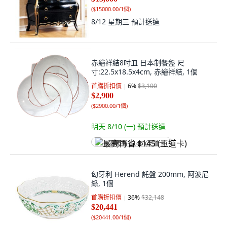
(
$15000.00/1個
)
8/12 星期三
預計送達
赤繪祥結8吋皿 日本制餐盤 尺
寸:22.5x18.5x4cm, 赤繪祥結, 1個
首購折扣價
6
%
$3,100
$2,900
(
$2900.00/1個
)
明天 8/10 (一)
預計送達
最高再省 $145 (王道卡)
匈牙利 Herend 託盤 200mm, 阿波尼
綠, 1個
首購折扣價
36
%
$32,148
$20,441
(
$20441.00/1個
)