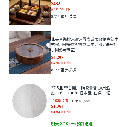
$482
(
$482.00/1個
)
8/27
預計送達
北美黑衚桃木實木零食幹果收納盒新中
式傢用輕奢感客廳熱賣中, 1個, 錐形把
手圓形幹果盒
$4,207
(
$4207.00/1個
)
8/22
預計送達
27.5皿 雪白開片 陶瓷餐盤 適用溫
度-30°C~100°C 日本產, 白色, 1個
首購折扣價
12
%
$1,564
$1,364
(
$1364.00/1個
)
明天 8/10 (一)
預計送達