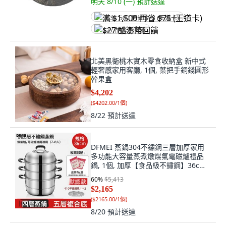
明天 8/10 (一)
預計送達
满 $1,500 再省 $75 (王道卡)
$27 酷澎幣回饋
北美黑衚桃木實木零食收納盒 新中式
輕奢感家用客廳, 1個, 葉把手銅錢圓形
幹果盒
$4,202
(
$4202.00/1個
)
8/22
預計送達
DFMEI 蒸鍋304不鏽鋼三層加厚家用
多功能大容量蒸煮燉煤氣電磁爐禮品
鍋, 1個, 加厚【食品級不鏽鋼】36cm
四層:如圖
60
%
$5,413
$2,165
(
$2165.00/1個
)
8/20
預計送達