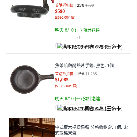
首購折扣價
25
%
$790
$590
(
$590.00/1個
)
明天 8/10 (一)
預計送達
(
1
)
满 $1,500 再省 $75 (王道卡)
焦茶貽釉耐熱片手鍋, 黑色, 1個
首購折扣價
15
%
$1,285
$1,085
(
$1085.00/1個
)
明天 8/10 (一)
預計送達
满 $1,500 再省 $75 (王道卡)
中式實木提樑果盤 分格收納盒, 1個, 宋
式提樑果盤