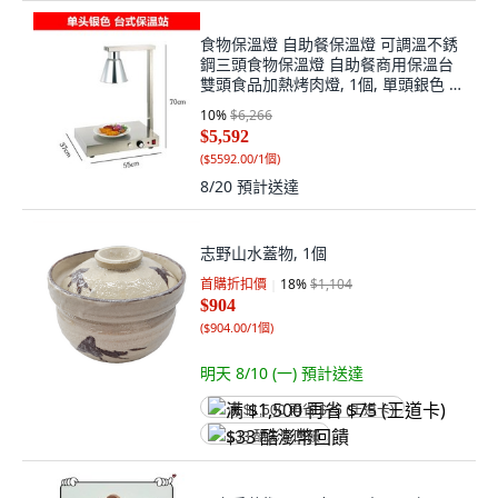
食物保溫燈 自助餐保溫燈 可調溫不銹
鋼三頭食物保溫燈 自助餐商用保溫台
雙頭食品加熱烤肉燈, 1個, 單頭銀色 台
式保溫燈
10
%
$6,266
$5,592
(
$5592.00/1個
)
8/20
預計送達
志野山水蓋物, 1個
首購折扣價
18
%
$1,104
$904
(
$904.00/1個
)
明天 8/10 (一)
預計送達
满 $1,500 再省 $75 (王道卡)
$33 酷澎幣回饋