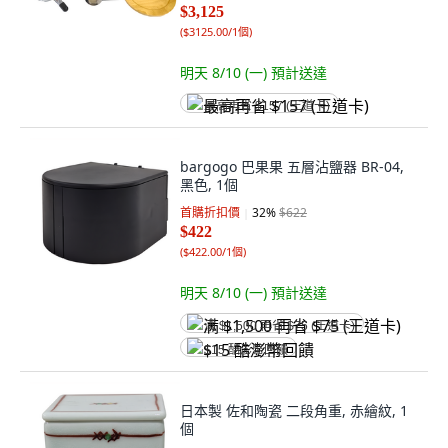
$3,125
(
$3125.00/1個
)
明天 8/10 (一)
預計送達
最高再省 $157 (王道卡)
bargogo 巴果果 五層沾鹽器 BR-04,
黑色, 1個
首購折扣價
32
%
$622
$422
(
$422.00/1個
)
明天 8/10 (一)
預計送達
满 $1,500 再省 $75 (王道卡)
$15 酷澎幣回饋
日本製 佐和陶瓷 二段角重, 赤繪紋, 1
個