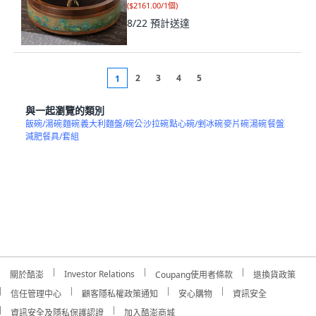
(
$2161.00/1個
)
8/22
預計送達
2
3
4
5
1
與一起瀏覽的類別
飯碗/湯碗
麵碗
義大利麵盤/碗公
沙拉碗
點心碗/剉冰碗
麥片碗
湯碗
餐盤
減肥餐具/套組
Investor Relations
關於酷澎
Coupang使用者條款
退換貨政策
信任管理中心
顧客隱私權政策通知
安心購物
資訊安全
資訊安全及隱私保護認證
加入酷澎商城