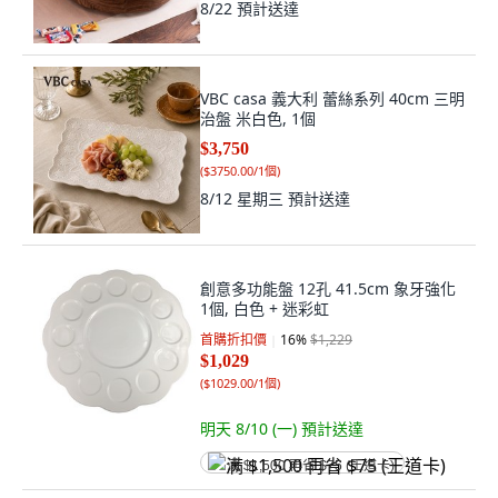
8/22
預計送達
VBC casa 義大利 蕾絲系列 40cm 三明
治盤 米白色, 1個
$3,750
(
$3750.00/1個
)
8/12 星期三
預計送達
創意多功能盤 12孔 41.5cm 象牙強化
1個, 白色 + 迷彩虹
首購折扣價
16
%
$1,229
$1,029
(
$1029.00/1個
)
明天 8/10 (一)
預計送達
满 $1,500 再省 $75 (王道卡)