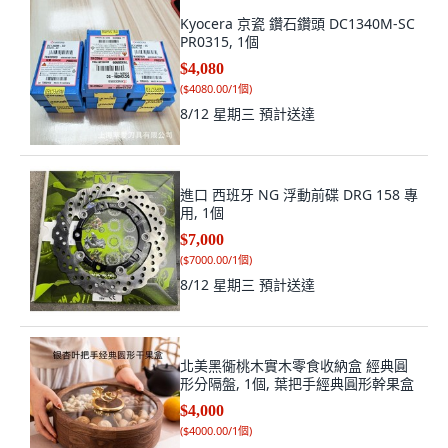
Kyocera 京瓷 鑽石鑽頭 DC1340M-SC
PR0315, 1個
$4,080
(
$4080.00/1個
)
8/12 星期三
預計送達
進口 西班牙 NG 浮動前碟 DRG 158 專
用, 1個
$7,000
(
$7000.00/1個
)
8/12 星期三
預計送達
北美黑衚桃木實木零食收納盒 經典圓
形分隔盤, 1個, 葉把手經典圓形幹果盒
$4,000
(
$4000.00/1個
)