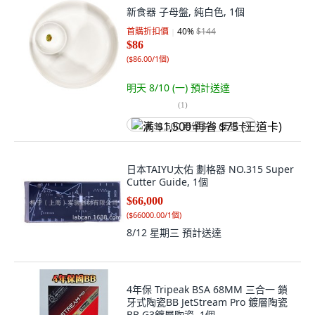
新食器 子母盤, 純白色, 1個
首購折扣價
40
%
$144
$86
(
$86.00/1個
)
明天 8/10 (一)
預計送達
(
1
)
满 $1,500 再省 $75 (王道卡)
日本TAIYU太佑 劃格器 NO.315 Super
Cutter Guide, 1個
$66,000
(
$66000.00/1個
)
8/12 星期三
預計送達
4年保 Tripeak BSA 68MM 三合一 鎖
牙式陶瓷BB JetStream Pro 鍍層陶瓷
BB G3鍍層陶瓷, 1個