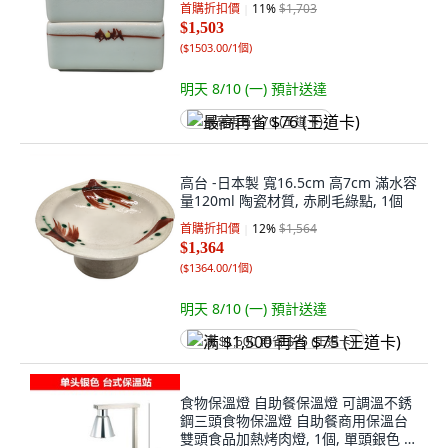
首購折扣價
11
%
$1,703
$1,503
(
$1503.00/1個
)
明天 8/10 (一)
預計送達
最高再省 $76 (王道卡)
高台 -日本製 寬16.5cm 高7cm 滿水容
量120ml 陶瓷材質, 赤刷毛綠點, 1個
首購折扣價
12
%
$1,564
$1,364
(
$1364.00/1個
)
明天 8/10 (一)
預計送達
满 $1,500 再省 $75 (王道卡)
食物保溫燈 自助餐保溫燈 可調溫不銹
鋼三頭食物保溫燈 自助餐商用保溫台
雙頭食品加熱烤肉燈, 1個, 單頭銀色 台