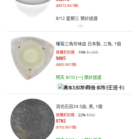
(
$8572.00/1個
)
8/12 星期三
預計送達
(
1
)
曙菊三角珍味皿 日本製, 三角, 1個
首購折扣價
19
%
$1,005
$805
(
$805.00/1個
)
明天 8/10 (一)
預計送達
满 $1,500 再省 $75 (王道卡)
消光石目24.5皿, 黑, 1個
首購折扣價
22
%
$902
$702
(
$702.00/1個
)