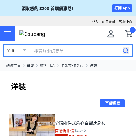
領取您的
$200
首購優惠卷!
打開 App
登入
註冊會員
客服中心
全部
酷澎首頁
母嬰
哺乳用品
哺乳衣/哺乳巾
洋裝
洋裝
篩選器
孕婦兩件式背心百褶連身裙
首購折扣價
$2,945