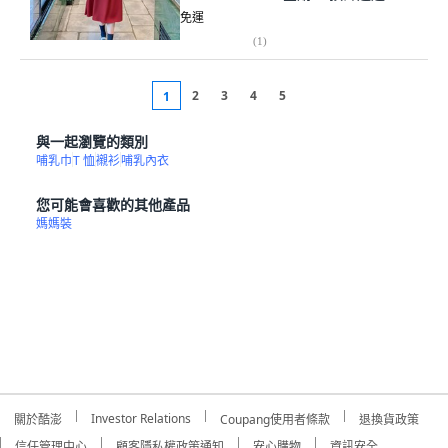
免運
(
1
)
2
3
4
5
1
與一起瀏覽的類別
哺乳巾
T 恤
襯衫
哺乳內衣
您可能會喜歡的其他產品
媽媽裝
Investor Relations
關於酷澎
Coupang使用者條款
退換貨政策
信任管理中心
顧客隱私權政策通知
安心購物
資訊安全