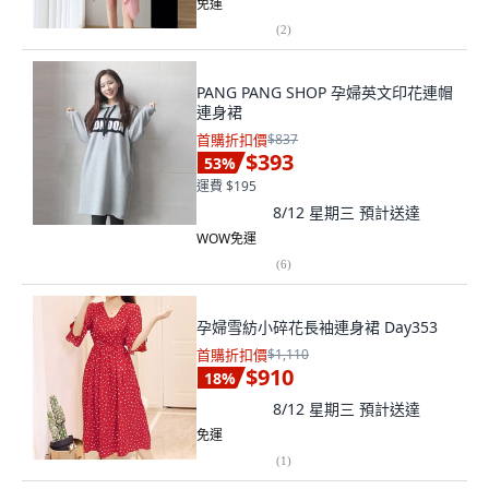
免運
(
2
)
PANG PANG SHOP 孕婦英文印花連帽
連身裙
首購折扣價
$837
$393
53
%
運費 $195
8/12 星期三
預計送達
WOW免運
(
6
)
孕婦雪紡小碎花長袖連身裙 Day353
首購折扣價
$1,110
$910
18
%
8/12 星期三
預計送達
免運
(
1
)