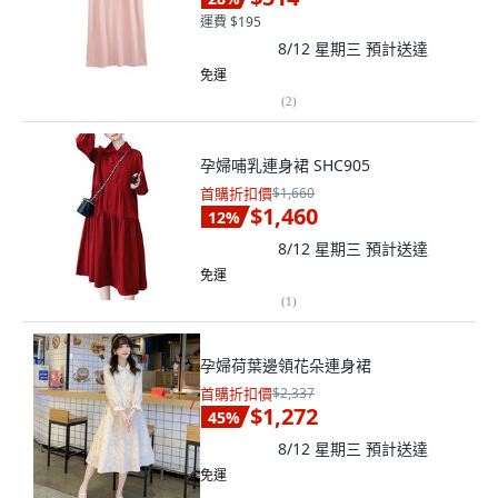
運費 $195
8/12 星期三
預計送達
免運
(
2
)
孕婦哺乳連身裙 SHC905
首購折扣價
$1,660
$1,460
12
%
8/12 星期三
預計送達
免運
(
1
)
孕婦荷葉邊領花朵連身裙
首購折扣價
$2,337
$1,272
45
%
8/12 星期三
預計送達
免運