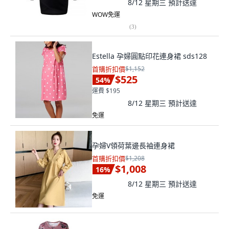
8/12 星期三
預計送達
WOW免運
(
3
)
Estella 孕婦圓點印花連身裙 sds128
首購折扣價
$1,152
$525
54
%
運費 $195
8/12 星期三
預計送達
免運
孕婦V領荷葉邊長袖連身裙
首購折扣價
$1,208
$1,008
16
%
8/12 星期三
預計送達
免運