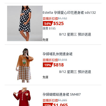
Estella 孕婦愛心印花連身裙 sds132
首購折扣價
$1,152
$525
54
%
運費 $195
8/12 星期三
預計送達
免運
孕婦哺乳休閒連身裙
首購折扣價
$1,018
$818
19
%
8/12 星期三
預計送達
免運
孕婦蝴蝶結連身裙 SM487
首購折扣價
$1,265
$1,065
15
%