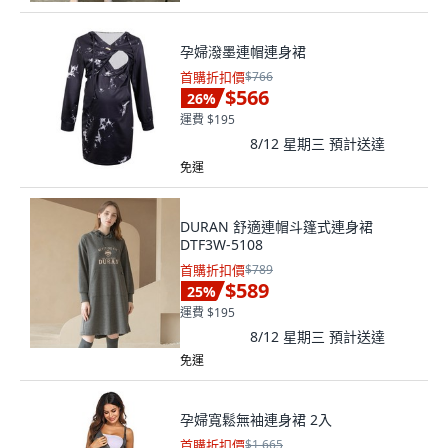
孕婦潑墨連帽連身裙
首購折扣價
$766
$566
26
%
運費 $195
8/12 星期三
預計送達
免運
DURAN 舒適連帽斗篷式連身裙
DTF3W-5108
首購折扣價
$789
$589
25
%
運費 $195
8/12 星期三
預計送達
免運
孕婦寬鬆無袖連身裙 2入
首購折扣價
$1,665