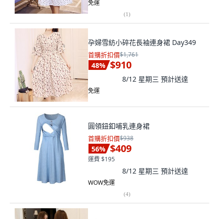
免運
(
1
)
孕婦雪紡小碎花長袖連身裙 Day349
首購折扣價
$1,761
$910
48
%
8/12 星期三
預計送達
免運
圓領鈕釦哺乳連身裙
首購折扣價
$938
$409
56
%
運費 $195
8/12 星期三
預計送達
WOW免運
(
4
)