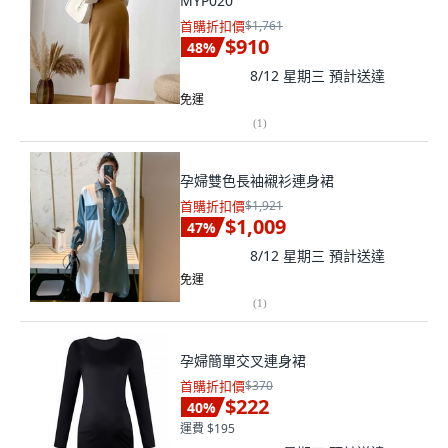
MYP020
首購折扣價
$1,761
$910
48
%
8/12 星期三
預計送達
免運
(
1
)
孕婦雙色長袖襯衫連身裙
首購折扣價
$1,921
$1,009
47
%
8/12 星期三
預計送達
免運
(
1
)
孕婦簡單交叉連身裙
首購折扣價
$370
$222
40
%
運費 $195