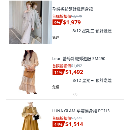
孕婦襯衫領針織連身裙
首購折扣價
$2,179
$1,979
9
%
8/12 星期三
預計送達
免運
Leon 蕾絲針織郊遊服 SM490
首購折扣價
$1,692
$1,492
11
%
8/12 星期三
預計送達
免運
(
2
)
LUNA GLAM 孕婦連身裙 POI13
首購折扣價
$2,721
$1,514
44
%