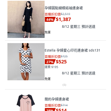
孕婦圓點蝴蝶結袖連身裙
首購折扣價
$2,519
$1,387
44
%
8/12 星期三
預計送達
免運
Estella 孕婦愛心印花連身裙 sds131
首購折扣價
$725
$525
27
%
運費 $195
8/12 星期三
預計送達
免運
(
1
)
簡約孕婦連身裙
首購折扣價
$714
$514
28
%