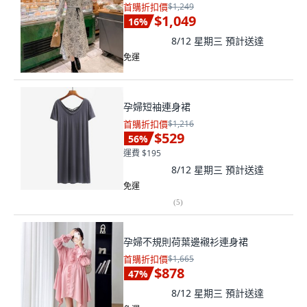
首購折扣價
$1,249
$1,049
16
%
8/12 星期三
預計送達
免運
孕婦短袖連身裙
首購折扣價
$1,216
$529
56
%
運費 $195
8/12 星期三
預計送達
免運
(
5
)
孕婦不規則荷葉邊襯衫連身裙
首購折扣價
$1,665
$878
47
%
8/12 星期三
預計送達