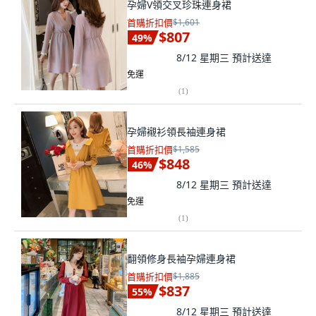
孕婦V領交叉珍珠連身裙
首購折扣價
$1,601
$807
49
%
8/12 星期三
預計送達
免運
(
1
)
孕婦襯衫領長袖連身裙
首購折扣價
$1,585
$848
46
%
8/12 星期三
預計送達
免運
(
1
)
翻領修身長袖孕婦連身裙
首購折扣價
$1,885
$837
55
%
8/12 星期三
預計送達