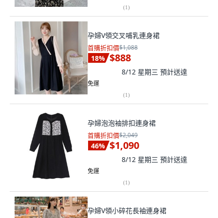
(
1
)
孕婦V領交叉哺乳連身裙
首購折扣價
$1,088
$888
18
%
8/12 星期三
預計送達
免運
(
1
)
孕婦泡泡袖排扣連身裙
首購折扣價
$2,049
$1,090
46
%
8/12 星期三
預計送達
免運
(
1
)
孕婦V領小碎花長袖連身裙