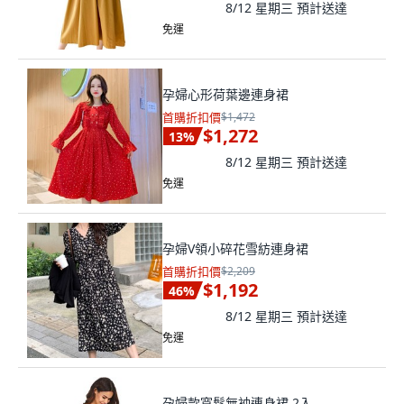
8/12 星期三
預計送達
免運
孕婦心形荷葉邊連身裙
首購折扣價
$1,472
$1,272
13
%
8/12 星期三
預計送達
免運
孕婦V領小碎花雪紡連身裙
首購折扣價
$2,209
$1,192
46
%
8/12 星期三
預計送達
免運
孕婦款寬鬆無袖連身裙 2入