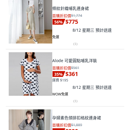
條紋針織哺乳連身裙
首購折扣價
$1,774
$775
56
%
8/12 星期三
預計送達
免運
(
1
)
Alode 可愛圓點哺乳洋裝
首購折扣價
$561
$361
35
%
運費 $195
8/12 星期三
預計送達
WOW免運
(
1
)
孕婦素色領排扣格紋連身裙
首購折扣價
$1,889