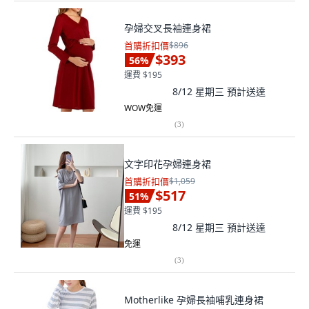
孕婦交叉長袖連身裙
首購折扣價
$896
$393
56
%
運費 $195
8/12 星期三
預計送達
WOW免運
(
3
)
文字印花孕婦連身裙
首購折扣價
$1,059
$517
51
%
運費 $195
8/12 星期三
預計送達
免運
(
3
)
Motherlike 孕婦長袖哺乳連身裙