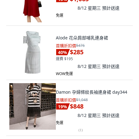
8/12 星期三
預計送達
免運
Alode 花朵肩部哺乳連身裙
首購折扣價
$476
$285
40
%
運費 $195
8/12 星期三
預計送達
WOW免運
Damon 孕婦條紋長袖連身裙 day344
首購折扣價
$1,048
$848
19
%
8/12 星期三
預計送達
免運
(
1
)