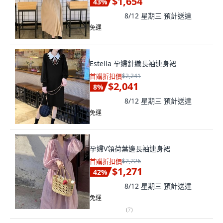
$1,654
43
%
8/12 星期三
預計送達
免運
Estella 孕婦針織長袖連身裙
首購折扣價
$2,241
$2,041
8
%
8/12 星期三
預計送達
免運
孕婦V領荷葉邊長袖連身裙
首購折扣價
$2,226
$1,271
42
%
8/12 星期三
預計送達
免運
(
7
)