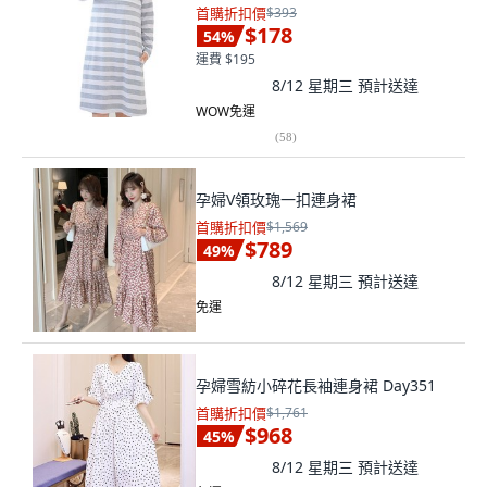
首購折扣價
$393
$178
54
%
運費 $195
8/12 星期三
預計送達
WOW免運
(
58
)
孕婦V領玫瑰一扣連身裙
首購折扣價
$1,569
$789
49
%
8/12 星期三
預計送達
免運
孕婦雪紡小碎花長袖連身裙 Day351
首購折扣價
$1,761
$968
45
%
8/12 星期三
預計送達