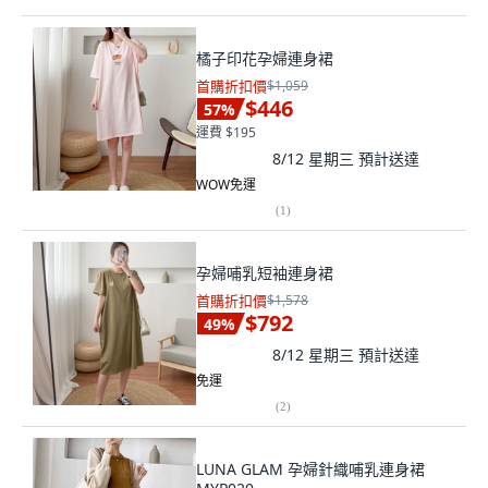
橘子印花孕婦連身裙
首購折扣價
$1,059
$446
57
%
運費 $195
8/12 星期三
預計送達
WOW免運
(
1
)
孕婦哺乳短袖連身裙
首購折扣價
$1,578
$792
49
%
8/12 星期三
預計送達
免運
(
2
)
LUNA GLAM 孕婦針織哺乳連身裙