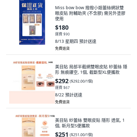
Miss bow bow 撥撥小姐蕾絲網狀雙
眼皮貼 附輔助夾 (不含膠) 需另外塗膠
使用
$180
運費 $90
8/13 星期四
預計送達
免費退貨
美目貼 局部半截網雙眼皮貼 紗蕾絲 隱
形 無痕鏤空, 1個, 截斷型XL便攜款
$292
(
$292.00/1個
)
運費 $67
8/22
預計送達
免費退貨
美目貼 紗蕾絲 雙眼皮貼 隱形 透氣, 1
個, 新月型S便攜款
$251
(
$251.00/1個
)