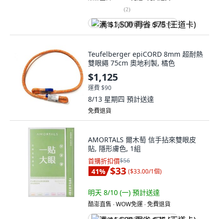
(
2
)
满 $1,500 再省 $75 (王道卡)
Teufelberger epiCORD 8mm 超耐熱
雙眼繩 75cm 奧地利製, 橘色
$1,125
運費 $90
8/13 星期四
預計送達
免費退貨
AMORTALS 爾木萄 信手拈來雙眼皮
貼, 隱形膚色, 1組
首購折扣價
$56
$33
41
%
(
$33.00/1個
)
明天 8/10 (一)
預計送達
酷澎直售 ∙ WOW免運 ∙ 免費退貨