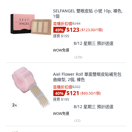
SELFANGEL 雙眼皮貼 小號 10p, 裸色,
1個
首購折扣價
$244
$123
49
%
(
$123.00/1個
)
運費 $195
8/12 星期三
預計送達
WOW免運
(
129
)
Aiel Flower Roll 單面雙眼皮貼補充包
曲線型, 2個, 裸色
首購折扣價
$202
$121
40
%
(
$60.50/1個
)
運費 $195
8/12 星期三
預計送達
WOW免運
(
12
)