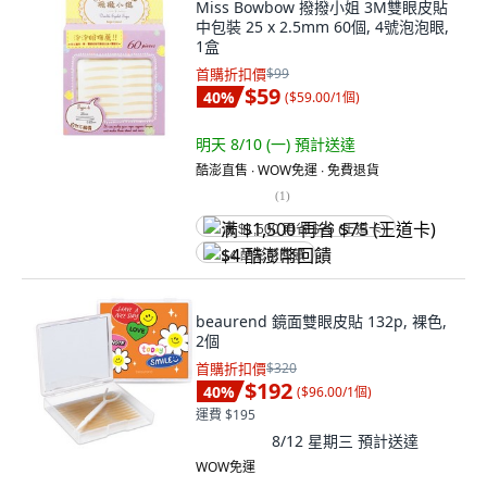
Miss Bowbow 撥撥小姐 3M雙眼皮貼
中包裝 25 x 2.5mm 60個, 4號泡泡眼,
1盒
首購折扣價
$99
$59
40
%
(
$59.00/1個
)
明天 8/10 (一)
預計送達
酷澎直售 ∙ WOW免運 ∙ 免費退貨
(
1
)
满 $1,500 再省 $75 (王道卡)
$4 酷澎幣回饋
beaurend 鏡面雙眼皮貼 132p, 裸色,
2個
首購折扣價
$320
$192
40
%
(
$96.00/1個
)
運費 $195
8/12 星期三
預計送達
WOW免運