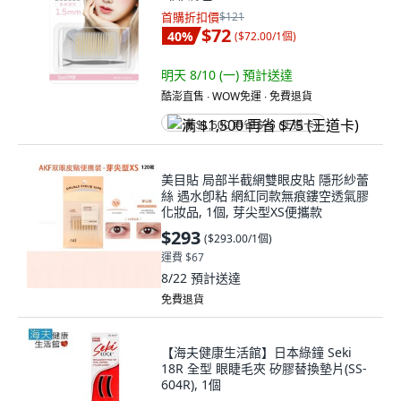
首購折扣價
$121
$72
40
%
(
$72.00/1個
)
明天 8/10 (一)
預計送達
酷澎直售 ∙ WOW免運 ∙ 免費退貨
满 $1,500 再省 $75 (王道卡)
美目貼 局部半截網雙眼皮貼 隱形紗蕾
絲 遇水卽粘 網紅同款無痕鏤空透氣膠
化妝品, 1個, 芽尖型XS便攜款
$293
(
$293.00/1個
)
運費 $67
8/22
預計送達
免費退貨
【海夫健康生活館】日本綠鐘 Seki
18R 全型 眼睫毛夾 矽膠替換墊片(SS-
604R), 1個