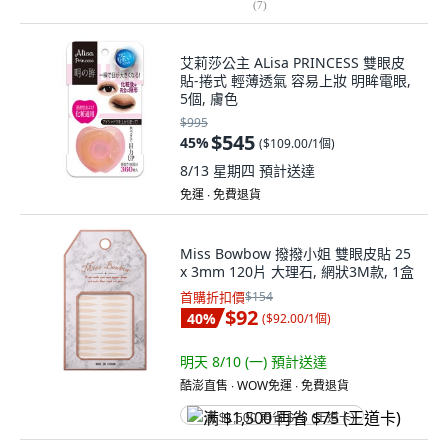
(
7
)
艾莉莎公主 ALisa PRINCESS 雙眼皮
貼-捲式 輕薄透氣 容易上妝 明眸電眼,
5個, 膚色
$995
$545
45
%
(
$109.00/1個
)
8/13 星期四
預計送達
免運 ∙ 免費退貨
Miss Bowbow 撥撥小姐 雙眼皮貼 25
x 3mm 120片 大理石, 網狀3M款, 1盒
首購折扣價
$154
$92
40
%
(
$92.00/1個
)
明天 8/10 (一)
預計送達
酷澎直售 ∙ WOW免運 ∙ 免費退貨
满 $1,500 再省 $75 (王道卡)