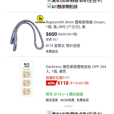
满 $1,500 再省 $75 (王道卡)
$1 酷澎幣回饋
Ropesmith 8mm 雙眼摩擦繩 Ocean,
1個, 紫,28吋 (71公分), 紫
$600
(
$600.00/1個
)
運費 $67
8/14 星期五
預計送達
免費退貨
Darkness 裸色單面雙眼皮貼 OPP 264
入, 1個, 膚色
首購折扣價
$197
$118
40
%
(
$118.00/1個
)
明天 8/10 (一)
預計送達
酷澎直售 ∙ WOW免運 ∙ 免費退貨
(
3442
)