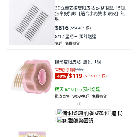
3D立體支撐雙眼皮貼 調整眼型, 15個,
無辜狗狗眼【適合小內雙 松眼皮】無
味
$816
(
$54.40/1個
)
8/12 星期三
預計送達
免運 ∙ 免費退貨
隱形雙眼皮貼, 膚色, 1組
首購折扣價
$199
$119
40
%
(
$119.00/1個
)
明天 8/10 (一)
預計送達
酷澎直售 ∙ WOW免運 ∙ 免費退貨
(
1
)
满 $1,500 再省 $75 (王道卡)
$6 酷澎幣回饋