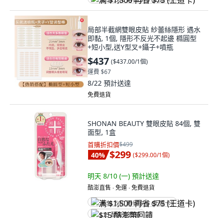
满 $1,500 再省 $75 (王道卡)
局部半截網雙眼皮貼 紗蕾絲隱形 遇水
即黏, 1個, 隱形不反光不起邊 橢圓型
+短小型,送Y型叉+鑷子+噴瓶
$437
(
$437.00/1個
)
運費 $67
8/22
預計送達
免費退貨
SHONAN BEAUTY 雙眼皮貼 84個, 雙
面型, 1盒
首購折扣價
$499
$299
40
%
(
$299.00/1個
)
明天 8/10 (一)
預計送達
酷澎直售 ∙ 免運 ∙ 免費退貨
满 $1,500 再省 $75 (王道卡)
$15 酷澎幣回饋