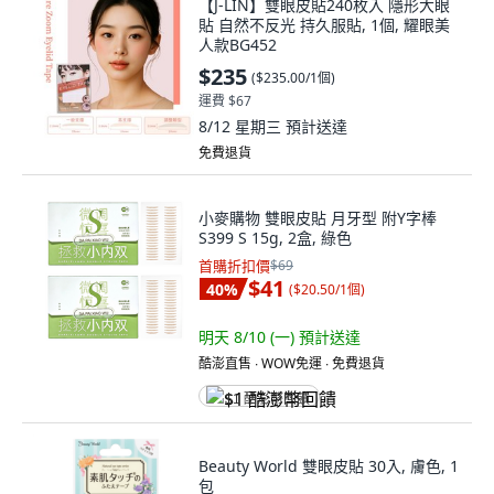
【J-LIN】雙眼皮貼240枚入 隱形大眼
貼 自然不反光 持久服貼, 1個, 耀眼美
人款BG452
$235
(
$235.00/1個
)
運費 $67
8/12 星期三
預計送達
免費退貨
小麥購物 雙眼皮貼 月牙型 附Y字棒
S399 S 15g, 2盒, 綠色
首購折扣價
$69
$41
40
%
(
$20.50/1個
)
明天 8/10 (一)
預計送達
酷澎直售 ∙ WOW免運 ∙ 免費退貨
$1 酷澎幣回饋
Beauty World 雙眼皮貼 30入, 膚色, 1
包