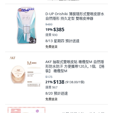
D-UP Orishiki 薄膜隱形式雙眼皮膠水
自然隱形 持久定型 雙眼皮神器
$480
$385
19
%
運費 $90
8/13 星期四
預計送達
免費退貨
AKF 抽取式雙眼皮貼 橄欖型M 自然隱
形防水防汗 方便攜帶120入, 1個, 【捲
裝】 橄欖型M
$175
$138
21
%
(
$138.00/1個
)
運費 $67
8/20
預計送達
免費退貨