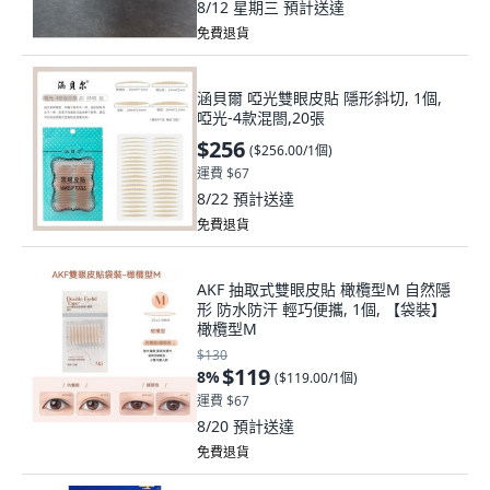
8/12 星期三
預計送達
免費退貨
涵貝爾 啞光雙眼皮貼 隱形斜切, 1個,
啞光-4款混閤,20張
$256
(
$256.00/1個
)
運費 $67
8/22
預計送達
免費退貨
AKF 抽取式雙眼皮貼 橄欖型M 自然隱
形 防水防汗 輕巧便攜, 1個, 【袋裝】
橄欖型M
$130
$119
8
%
(
$119.00/1個
)
運費 $67
8/20
預計送達
免費退貨