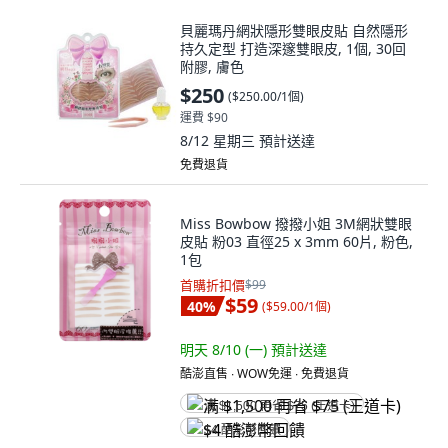
貝麗瑪丹網狀隱形雙眼皮貼 自然隱形
持久定型 打造深邃雙眼皮, 1個, 30回
附膠, 膚色
$250
(
$250.00/1個
)
運費 $90
8/12 星期三
預計送達
免費退貨
Miss Bowbow 撥撥小姐 3M網狀雙眼
皮貼 粉03 直徑25 x 3mm 60片, 粉色,
1包
首購折扣價
$99
$59
40
%
(
$59.00/1個
)
明天 8/10 (一)
預計送達
酷澎直售 ∙ WOW免運 ∙ 免費退貨
满 $1,500 再省 $75 (王道卡)
$4 酷澎幣回饋