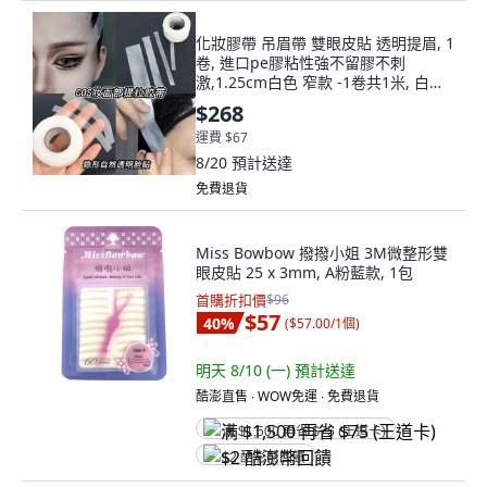
化妝膠帶 吊眉帶 雙眼皮貼 透明提眉, 1
卷, 進口pe膠粘性強不留膠不刺
激,1.25cm白色 窄款 -1卷共1米, 白色,
窄款
$268
運費 $67
8/20
預計送達
免費退貨
Miss Bowbow 撥撥小姐 3M微整形雙
眼皮貼 25 x 3mm, A粉藍款, 1包
首購折扣價
$96
$57
40
%
(
$57.00/1個
)
明天 8/10 (一)
預計送達
酷澎直售 ∙ WOW免運 ∙ 免費退貨
满 $1,500 再省 $75 (王道卡)
$2 酷澎幣回饋