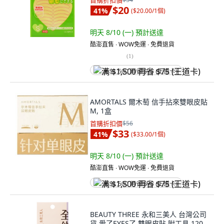
首購折扣價
$20
41
%
(
$20.00/1個
)
明天 8/10 (一)
預計送達
酷澎直售 ∙ WOW免運 ∙ 免費退貨
(
1
)
满 $1,500 再省 $75 (王道卡)
AMORTALS 爾木萄 信手拈來雙眼皮貼
M, 1盒
首購折扣價
$56
$33
41
%
(
$33.00/1個
)
明天 8/10 (一)
預計送達
酷澎直售 ∙ WOW免運 ∙ 免費退貨
满 $1,500 再省 $75 (王道卡)
BEAUTY THREE 永和三美人 台灣公司
貨 愛了EYES了 雙眼皮貼 附工具 120