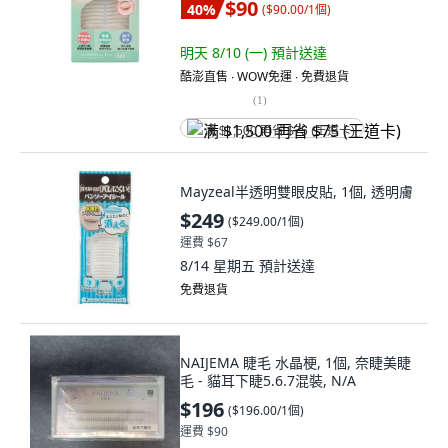
$90
40
%
(
$90.00/1個
)
明天 8/10 (一)
預計送達
酷澎直售 ∙ WOW免運 ∙ 免費退貨
(
1
)
满 $1,500 再省 $75 (王道卡)
Mayzeal半透明雙眼皮貼, 1個, 透明膚
$249
(
$249.00/1個
)
運費 $67
8/14 星期五
預計送達
免費退貨
NAIJEMA 睫毛 水晶梗, 1個, 奈睫美睫
毛 - 貓耳下睫5.6.7混裝, N/A
$196
(
$196.00/1個
)
運費 $90