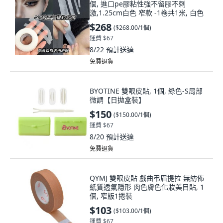
個, 進口pe膠粘性強不留膠不刺
激,1.25cm白色 窄款 -1卷共1米, 白色
$268
(
$268.00/1個
)
運費 $67
8/22
預計送達
免費退貨
BYOTINE 雙眼皮貼, 1個, 綠色-S局部
微調【日拋盒裝】
$150
(
$150.00/1個
)
運費 $67
8/20
預計送達
免費退貨
QYMJ 雙眼皮貼 戲曲弔眉提拉 無紡佈
紙質透氣隱形 肉色膚色化妝美目貼, 1
個, 窄版1捲裝
$103
(
$103.00/1個
)
運費 $67