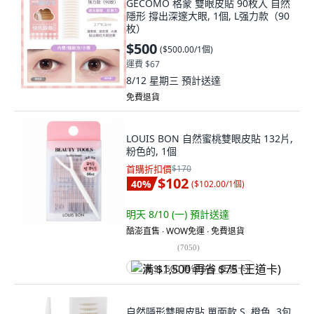
GECOMO 格蒙 雙眼皮貼 90枚入 自然
隱形 撐出深邃大眼, 1個, L强力款（90
枚）
$500
(
$500.00/1個
)
運費 $67
8/12 星期三
預計送達
免費退貨
LOUIS BON 自然蜜桃雙眼皮貼 132片,
粉色的, 1個
首購折扣價
$170
$102
40
%
(
$102.00/1個
)
明天 8/10 (一)
預計送達
酷澎直售 ∙ WOW免運 ∙ 免費退貨
(
7050
)
满 $1,500 再省 $75 (王道卡)
自然隱形雙眼皮貼 單面款 S, 橙色, 3包