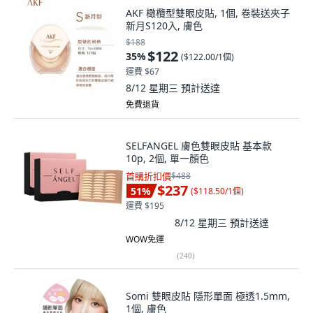
AKF 橄欖型雙眼皮貼, 1個, 卷裝送夾子
新月S120入, 膚色
$188
$122
35
%
(
$122.00/1個
)
運費 $67
8/12 星期三
預計送達
免費退貨
SELFANGEL 膚色雙眼皮貼 基本款
10p, 2個, 單一顏色
首購折扣價
$488
$237
51
%
(
$118.50/1個
)
運費 $195
8/12 星期三
預計送達
WOW免運
(
240
)
Somi 雙眼皮貼 隱形單面 極透1.5mm,
1個, 膚色