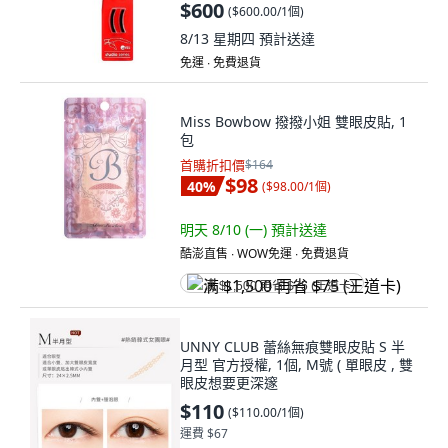
$600
(
$600.00/1個
)
8/13 星期四
預計送達
免運 ∙ 免費退貨
Miss Bowbow 撥撥小姐 雙眼皮貼, 1
包
首購折扣價
$164
$98
40
%
(
$98.00/1個
)
明天 8/10 (一)
預計送達
酷澎直售 ∙ WOW免運 ∙ 免費退貨
满 $1,500 再省 $75 (王道卡)
UNNY CLUB 蕾絲無痕雙眼皮貼 S 半
月型 官方授權, 1個, M號 ( 單眼皮 , 雙
眼皮想要更深邃
$110
(
$110.00/1個
)
運費 $67