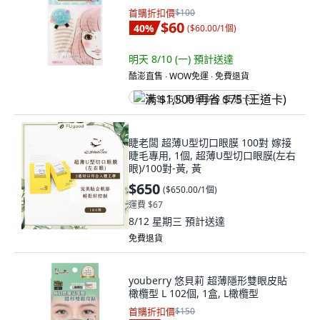
首購折扣價
$100
$60
40
%
(
$60.00/1個
)
明天 8/10 (一)
預計送達
酷澎直售 ∙ WOW免運 ∙ 免費退貨
满 $1,500 再省 $75 (王道卡)
睫老闆 超薄U型切口眼膜 100對 嫁接
睫毛專用, 1個, 超薄U型切口眼膜(左右
眼)/100對-黃, 黃
$650
(
$650.00/1個
)
運費 $67
8/12 星期三
預計送達
免費退貨
youberry 悠貝莉 超薄隱形雙眼皮貼
橄欖型 L 102個, 1盒, L橄欖型
首購折扣價
$150