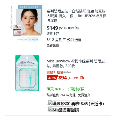
系列雙眼皮貼 - 自然隱形 無痕加寬放
大眼神 持久, 1個, J-lin UP20%增長裸
妝深邃
$149
(
$149.00/1個
)
運費 $67
8/12 星期三
預計送達
免費退貨
Miss Bowbow 撥撥小姐系列 雙眼皮
貼, 局部款, 240枚
首購折扣價
$157
$94
40
%
(
$0.39/1個
)
明天 8/10 (一)
預計送達
酷澎直售 ∙ WOW免運 ∙ 免費退貨
满 $1,500 再省 $75 (王道卡)
$1 酷澎幣回饋