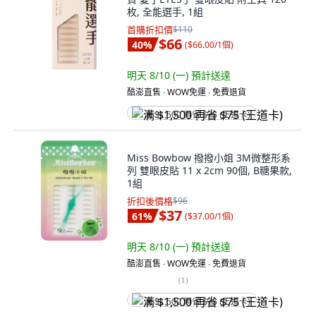
枚, 全能選手, 1組
首購折扣價
$110
$66
40
%
(
$66.00/1個
)
明天 8/10 (一)
預計送達
酷澎直售 ∙ WOW免運 ∙ 免費退貨
满 $1,500 再省 $75 (王道卡)
Miss Bowbow 撥撥小姐 3M微整形系
列 雙眼皮貼 11 x 2cm 90個, B糖果款,
1組
折扣後價格
$96
$37
61
%
(
$37.00/1個
)
明天 8/10 (一)
預計送達
酷澎直售 ∙ WOW免運 ∙ 免費退貨
(
1
)
满 $1,500 再省 $75 (王道卡)