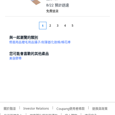
8/22
預計送達
免費退貨
2
3
4
5
1
與一起瀏覽的類別
修眉用品
睫毛用品
鑷子/削筆器
化妝棉/棉花棒
您可能會喜歡的其他產品
美容膠帶
Investor Relations
關於酷澎
Coupang使用者條款
退換貨政策