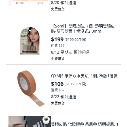
8/20
預計送達
免費退貨
【Somi】雙眼皮貼, 1個, 透明雙眼皮
貼-隱形雙面丨埋沒式2.0mm
$199
(
$199.00/1個
)
運費 $67
8/12 星期三
預計送達
免費退貨
QYMJS 纸质双眼皮贴, 1個, 窄版1捲裝
$106
(
$106.00/1個
)
運費 $67
8/22
預計送達
免費退貨
雙眼皮貼 化妝膠帶 吊眉帶 透明提眉, 1