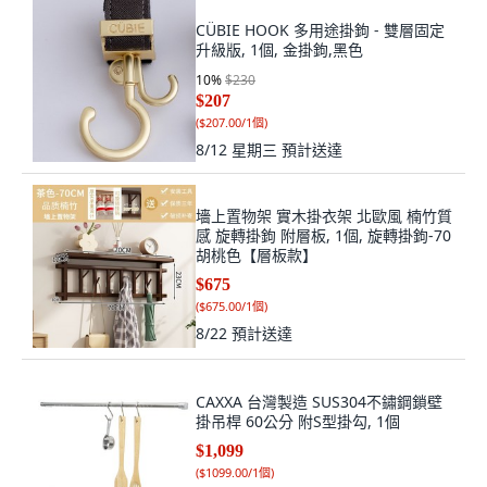
CÜBIE HOOK 多用途掛鉤 - 雙層固定
升級版, 1個, 金掛鉤,黑色
10
%
$230
$207
(
$207.00/1個
)
8/12 星期三
預計送達
墻上置物架 實木掛衣架 北歐風 楠竹質
感 旋轉掛鉤 附層板, 1個, 旋轉掛鉤-70
胡桃色【層板款】
$675
(
$675.00/1個
)
8/22
預計送達
CAXXA 台灣製造 SUS304不鏽鋼鎖壁
掛吊桿 60公分 附S型掛勾, 1個
$1,099
(
$1099.00/1個
)