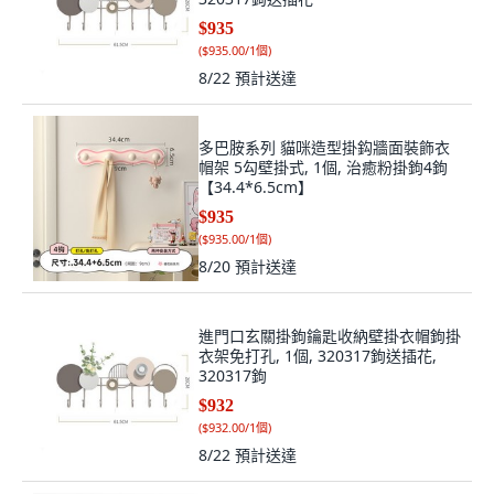
$935
(
$935.00/1個
)
8/22
預計送達
多巴胺系列 貓咪造型掛鈎牆面裝飾衣
帽架 5勾壁掛式, 1個, 治癒粉掛鉤4鉤
【34.4*6.5cm】
$935
(
$935.00/1個
)
8/20
預計送達
進門口玄關掛鉤鑰匙收納壁掛衣帽鉤掛
衣架免打孔, 1個, 320317鉤送插花,
320317鉤
$932
(
$932.00/1個
)
8/22
預計送達