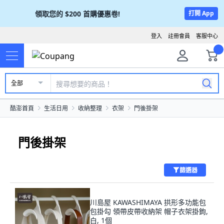
領取您的
$200
首購優惠卷!
打開 App
登入
註冊會員
客服中心
全部
酷澎首頁
生活日用
收納整理
衣架
門後掛架
門後掛架
篩選器
川島屋 KAWASHIMAYA 拱形多功能包
包掛勾 領帶皮帶收納架 帽子衣架掛鉤,
白, 1個