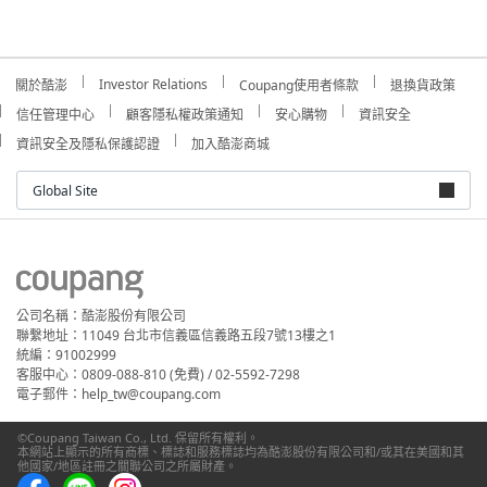
Investor Relations
關於酷澎
Coupang使用者條款
退換貨政策
信任管理中心
顧客隱私權政策通知
安心購物
資訊安全
資訊安全及隱私保護認證
加入酷澎商城
Global Site
公司名稱：酷澎股份有限公司
聯繫地址：11049 台北市信義區信義路五段7號13樓之1
統編：91002999
客服中心：0809-088-810 (免費) / 02-5592-7298
電子郵件：help_tw@coupang.com
©Coupang Taiwan Co., Ltd. 保留所有權利。
本網站上顯示的所有商標、標誌和服務標誌均為酷澎股份有限公司和/或其在美國和其
他國家/地區註冊之關聯公司之所屬財產。