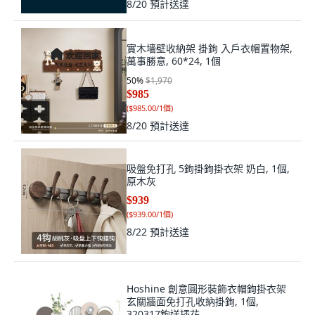
8/20
預計送達
實木墻壁收納架 掛鉤 入戶衣帽置物架,
萬事勝意, 60*24, 1個
50
%
$1,970
$985
(
$985.00/1個
)
8/20
預計送達
吸盤免打孔 5鉤掛鉤掛衣架 奶白, 1個,
原木灰
$939
(
$939.00/1個
)
8/22
預計送達
Hoshine 創意圓形裝飾衣帽鉤掛衣架
玄關牆面免打孔收納掛鉤, 1個,
320317鉤送插花