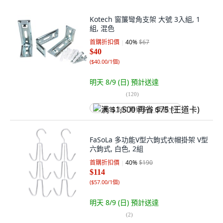
Kotech 窗簾彎角支架 大號 3入組, 1
組, 混色
首購折扣價
40
%
$67
$40
(
$40.00/1個
)
明天 8/9 (日)
預計送達
(
120
)
满 $1,500 再省 $75 (王道卡)
FaSoLa 多功能V型六鉤式衣帽掛架 V型
六鉤式, 白色, 2組
首購折扣價
40
%
$190
$114
(
$57.00/1個
)
明天 8/9 (日)
預計送達
(
2
)