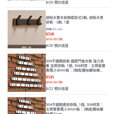
8/20
預計送達
胡桃木實木掛鉤壁掛式3鉤, 胡桃木黑
排鉤 - 3鉤, 1套
50
%
$1,100
$550
(
$550.00/1個
)
8/20
預計送達
304不鏽鋼掛鉤 牆壁門後衣鉤 強力承
重 加厚排鉤, 1個, 304材質：五條裝實
惠價,0.8mm板：3鉤配螺絲螺絲帽
21cm
$545
(
$545.00/1個
)
8/22
預計送達
304不鏽鋼連排掛鉤, 1個, 304材質：
五條實惠價,0.8mm板：3鉤配螺絲螺
絲帽21cm