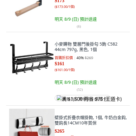
$173
(
$173.00/1個
)
明天 8/9 (日)
預計送達
(
6
)
小麥購物 雙層門後掛勾 5鉤 C582
44cm 797g, 黑色, 1個
首購折扣價
40
%
$269
$161
(
$161.00/1個
)
明天 8/9 (日)
預計送達
(
52
)
满 $1,500 再省 $75 (王道卡)
壁掛式折疊衣帽掛鉤, 1個, 牛奶白金鈎,
雙鈎長14CM10年質保
$265