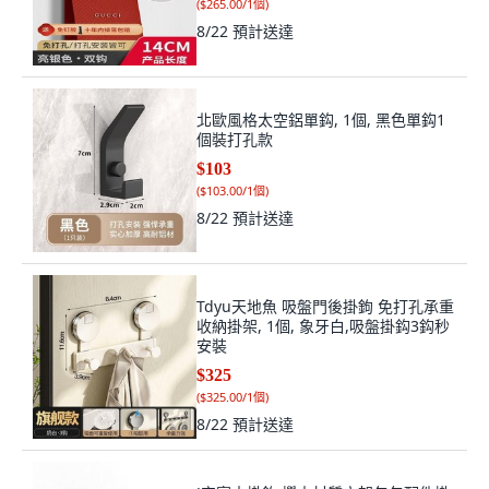
(
$265.00/1個
)
8/22
預計送達
北歐風格太空鋁單鈎, 1個, 黑色單鈎1
個裝打孔款
$103
(
$103.00/1個
)
8/22
預計送達
Tdyu天地魚 吸盤門後掛鉤 免打孔承重
收納掛架, 1個, 象牙白,吸盤掛鈎3鈎秒
安裝
$325
(
$325.00/1個
)
8/22
預計送達