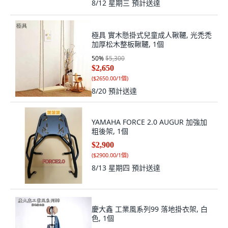
8/12 星期三
預計送達
極具 實木懸掛式兒童成人鞦韆, 光禿禿
加厚松木整板鞦韆, 1個
50
%
$5,300
$2,650
(
$2650.00/1個
)
8/20
預計送達
YAMAHA FORCE 2.0 AUGUR 加強加
粗後架, 1個
$2,900
(
$2900.00/1個
)
8/13 星期四
預計送達
慶大鑫 工業風系列99 落地掛衣架, 白
色, 1個