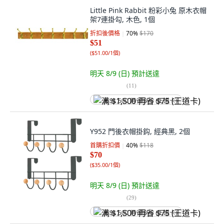
Little Pink Rabbit 粉彩小兔 原木衣帽
架7連掛勾, 木色, 1個
折扣後價格
70
%
$170
$51
(
$51.00/1個
)
明天 8/9 (日)
預計送達
(
11
)
满 $1,500 再省 $75 (王道卡)
Y952 門後衣帽掛鈎, 經典黑, 2個
首購折扣價
40
%
$118
$70
(
$35.00/1個
)
明天 8/9 (日)
預計送達
(
29
)
满 $1,500 再省 $75 (王道卡)