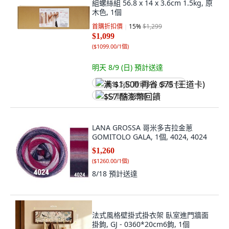
組螺絲組 56.8 x 14 x 3.6cm 1.5kg, 原
木色, 1個
首購折扣價
15
%
$1,299
$1,099
(
$1099.00/1個
)
明天 8/9 (日)
預計送達
满 $1,500 再省 $75 (王道卡)
$57 酷澎幣回饋
LANA GROSSA 哥米多吉拉金蔥
GOMITOLO GALA, 1個, 4024, 4024
$1,260
(
$1260.00/1個
)
8/18
預計送達
法式風格壁掛式掛衣架 臥室進門牆面
掛鉤, GJ - 0360*20cm6鉤, 1個