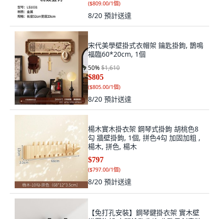
(
$809.00/1個
)
8/20
預計送達
宋代美學壁掛式衣帽架 鑰匙掛鉤, 鵲鳴
福臨60*20cm, 1個
50
%
$1,610
$805
(
$805.00/1個
)
8/20
預計送達
楊木實木掛衣架 鋼琴式掛鉤 胡桃色8
勾 牆壁掛鉤, 1個, 拼色4勾 加固加粗 ,
楊木, 拼色, 楊木
$797
(
$797.00/1個
)
8/20
預計送達
【免打孔安裝】鋼琴鍵掛衣架 實木壁