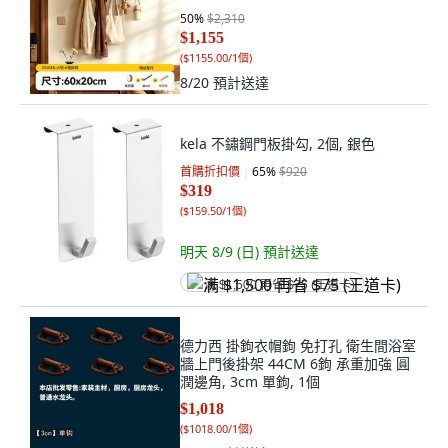
50
%
$2,310
$1,155
(
$1155.00/1個
)
8/20
預計送達
kela 不鏽鋼門板掛勾, 2個, 銀色
首購折扣價
65
%
$920
$319
(
$159.50/1個
)
明天 8/9 (日)
預計送達
满 $1,500 再省 $75 (王道卡)
德力西 掛鉤衣帽鉤 免打孔 衛生間浴室
牆上門後掛架 44CM 6鉤 承重加強 圓
潤邊角, 3cm 單鉤, 1個
$1,018
(
$1018.00/1個
)