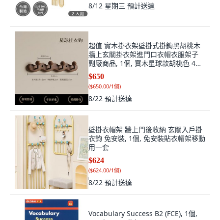
8/12 星期三
預計送達
超值 實木掛衣架壁掛式掛鉤黑胡桃木
牆上玄關掛衣架進門口衣帽衣服架子
副廠商品, 1個, 實木星球款胡桃色 4勾
帶打孔螺絲/免釘
$650
(
$650.00/1個
)
8/22
預計送達
壁掛衣帽架 牆上門後收納 玄關入戶掛
衣鉤 免安裝, 1個, 免安裝貼衣帽架移動
用一套
$624
(
$624.00/1個
)
8/22
預計送達
Vocabulary Success B2 (FCE), 1個,