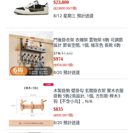
$23,800
(
$23800.00/1個
)
8/12 星期三
預計送達
門後掛衣架 衣帽架 置物架 6鉤 可調節
設計 節省空間, 1個, 槍灰色 長款 6鉤
31
%
$1,432
$974
(
$974.00/1個
)
8/20
預計送達
木製掛鉤 壁掛勾 玄關掛衣架 實木衣服
掛鉤 5鉤2鳥設計, 1個, 方形款-榉木3
钩【不含小鸟】, N/A
$835
(
$835.00/1個
)
8/20
預計送達