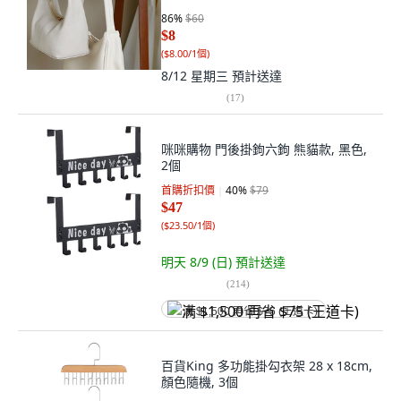
86
%
$60
$8
(
$8.00/1個
)
8/12 星期三
預計送達
(
17
)
咪咪購物 門後掛鉤六鉤 熊貓款, 黑色,
2個
首購折扣價
40
%
$79
$47
(
$23.50/1個
)
明天 8/9 (日)
預計送達
(
214
)
满 $1,500 再省 $75 (王道卡)
百貨King 多功能掛勾衣架 28 x 18cm,
顏色隨機, 3個