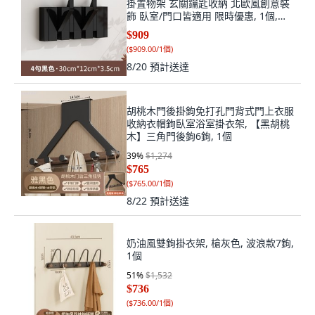
掛置物架 玄關鑰匙收納 北歐風創意裝
飾 臥室/門口皆適用 限時優惠, 1個,
【4勾鋼琴鍵款】-黑色櫸木
$909
(
$909.00/1個
)
8/20
預計送達
胡桃木門後掛鉤免打孔門背式門上衣服
收納衣帽鉤臥室浴室掛衣架, 【黑胡桃
木】三角門後鉤6鉤, 1個
39
%
$1,274
$765
(
$765.00/1個
)
8/22
預計送達
奶油風雙鉤掛衣架, 槍灰色, 波浪款7鉤,
1個
51
%
$1,532
$736
(
$736.00/1個
)