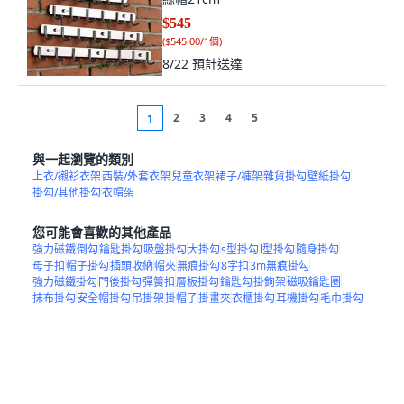
$545
(
$545.00/1個
)
8/22
預計送達
2
3
4
5
1
與一起瀏覽的類別
上衣/襯衫衣架
西裝/外套衣架
兒童衣架
裙子/褲架
雜貨掛勾
壁紙掛勾
掛勾/其他掛勾
衣帽架
您可能會喜歡的其他產品
強力磁鐵
倒勾
鑰匙掛勾
吸盤掛勾
大掛勾
s型掛勾
l型掛勾
隨身掛勾
母子扣
帽子掛勾
插頭收納
帽夾
無痕掛勾
8字扣
3m無痕掛勾
強力磁鐵掛勾
門後掛勾
彈簧扣
層板掛勾
鑰匙勾
掛鉤架
磁吸鑰匙圈
抹布掛勾
安全帽掛勾
吊掛架
掛帽子
掛畫夾
衣櫃掛勾
耳機掛勾
毛巾掛勾