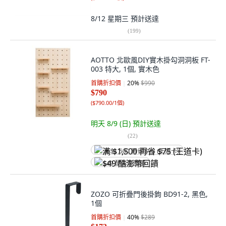
8/12 星期三
預計送達
(
199
)
AOTTO 北歐風DIY實木掛勾洞洞板 FT-
003 特大, 1個, 實木色
首購折扣價
20
%
$990
$790
(
$790.00/1個
)
明天 8/9 (日)
預計送達
(
22
)
满 $1,500 再省 $75 (王道卡)
$49 酷澎幣回饋
ZOZO 可折疊門後掛鉤 BD91-2, 黑色,
1個
首購折扣價
40
%
$289