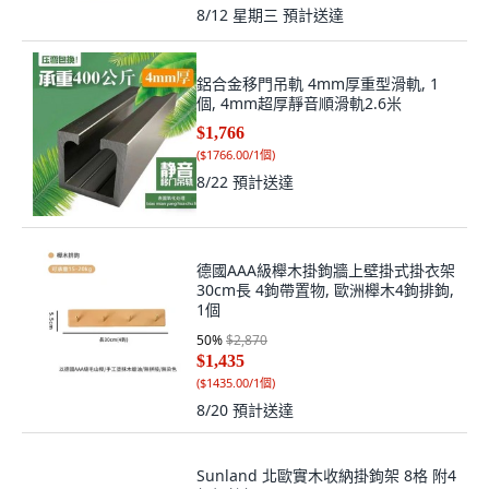
8/12 星期三
預計送達
鋁合金移門吊軌 4mm厚重型滑軌, 1
個, 4mm超厚靜音順滑軌2.6米
$1,766
(
$1766.00/1個
)
8/22
預計送達
德國AAA級櫸木掛鉤牆上壁掛式掛衣架
30cm長 4鉤帶置物, 歐洲櫸木4鉤排鉤,
1個
50
%
$2,870
$1,435
(
$1435.00/1個
)
8/20
預計送達
Sunland 北歐實木收納掛鉤架 8格 附4