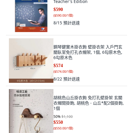
Teacher's Edition
$590
(
$590.00/1個
)
8/15
預計送達
鋼琴鍵實木掛衣鉤 壁掛衣架 入戶門玄
關臥室免打孔衣帽架, 1個, 6勾原木色,
6勾原木色
$574
(
$574.00/1個
)
8/22
預計送達
胡桃色山丘掛衣鉤 免打孔壁掛架 玄關
衣帽間掛鉤, 胡桃色 - 山丘*配2個掛鉤,
1個
50
%
$1,100
$550
(
$550.00/1個
)