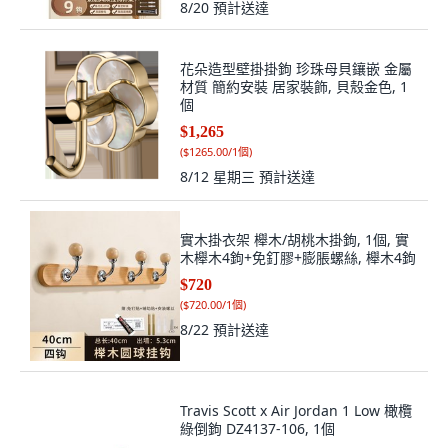
8/20
預計送達
花朵造型壁掛掛鉤 珍珠母貝鑲嵌 金屬
材質 簡約安裝 居家裝飾, 貝殼金色, 1
個
$1,265
(
$1265.00/1個
)
8/12 星期三
預計送達
實木掛衣架 櫸木/胡桃木掛鉤, 1個, 實
木櫸木4鉤+免釘膠+膨脹螺絲, 櫸木4鉤
$720
(
$720.00/1個
)
8/22
預計送達
Travis Scott x Air Jordan 1 Low 橄欖
綠倒鉤 DZ4137-106, 1個