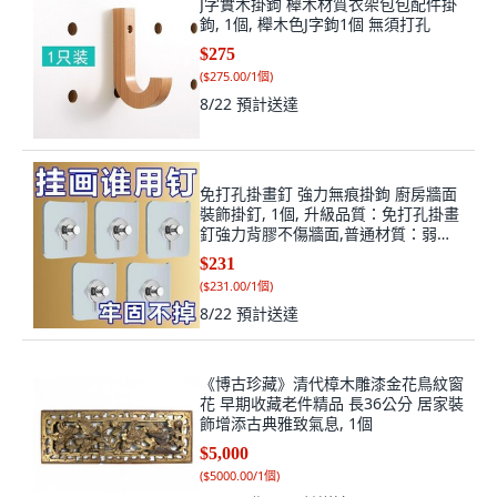
J字實木掛鉤 櫸木材質衣架包包配件掛
鉤, 1個, 櫸木色J字鉤1個 無須打孔
$275
(
$275.00/1個
)
8/22
預計送達
免打孔掛畫釘 強力無痕掛鉤 廚房牆面
裝飾掛釘, 1個, 升級品質：免打孔掛畫
釘強力背膠不傷牆面,普通材質：弱承
重1個裝不傷牆面防脫落
$231
(
$231.00/1個
)
8/22
預計送達
《博古珍藏》清代樟木雕漆金花鳥紋窗
花 早期收藏老件精品 長36公分 居家裝
飾增添古典雅致氣息, 1個
$5,000
(
$5000.00/1個
)