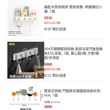
鑰匙木質收納架 壁掛掛鉤, 希臘錫拉小
鎮, 1個
$916
(
$916.00/1個
)
8/20
預計送達
304不鏽鋼壁掛排鉤 廚房浴室門後掛鉤
免打孔安裝, 1個, 實心圓3鉤 方便/穩
固/多用途
$868
(
$868.00/1個
)
8/22
預計送達
壁掛式掛鉤 門裝飾玄關牆面收納衣架,
N/A, 1個
50
%
$1,618
$809