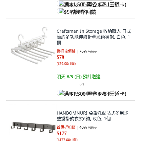
满 $1,500 再省 $75 (王道卡)
$5 酷澎幣回饋
Craftsman In Storage 收納職人 日式
簡約多功能伸縮折疊魔術褲架, 白色, 1
個
折扣後價格
76
%
$333
$79
(
$79.00/1個
)
明天 8/9 (日)
預計送達
(
2
)
满 $1,500 再省 $75 (王道卡)
HANBOMNURI 免鑽孔黏貼式多用途
壁掛掛鉤衣架6鉤, 灰色, 1個
首購折扣價
40
%
$295
$177
(
$177.00/1個
)