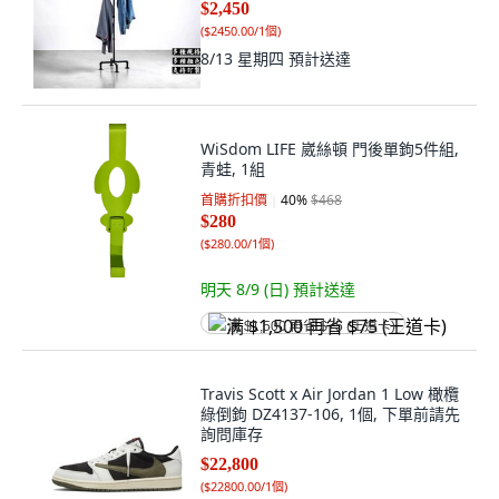
$2,450
(
$2450.00/1個
)
8/13 星期四
預計送達
WiSdom LIFE 崴絲頓 門後單鉤5件組,
青蛙, 1組
首購折扣價
40
%
$468
$280
(
$280.00/1個
)
明天 8/9 (日)
預計送達
满 $1,500 再省 $75 (王道卡)
Travis Scott x Air Jordan 1 Low 橄欖
綠倒鉤 DZ4137-106, 1個, 下單前請先
詢問庫存
$22,800
(
$22800.00/1個
)