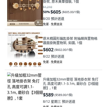
掛架, 原木黃單個裝, 1個
$1,210
$605
50
%
(
$605.00/1個
)
8/20
預計送達
免運 ∙ 免費退貨
原木橢圓形鑰匙掛架 附抽屜與置物格
牆面掛鉤置物架, 如圖, 1個
$602
(
$602.00/1個
)
8/22
預計送達
免運 ∙ 免費退貨
升級加粗32mm管徑 落地掛衣架 免打
孔 高度可調1.1-3.1m, 磨砂白【3個翅
膀】, 1套
$589
(
$589.00/1個
)
8/12 星期三
預計送達