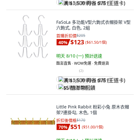
满 $1,500 再省 $75 (王道卡)
FaSoLa 多功能V型六鉤式衣帽掛架 V型
六鉤式, 白色, 2組
首購折扣價
$205
$123
40
%
(
$61.50/1個
)
明天 8/10 (一)
預計送達
酷澎直售 ∙ WOW免運 ∙ 免費退貨
(
2
)
满 $1,500 再省 $75 (王道卡)
$5 酷澎幣回饋
Little Pink Rabbit 粉彩小兔 原木衣帽
架7連掛勾, 木色, 1個
折扣後價格
$170
$51
70
%
(
$51.00/1個
)