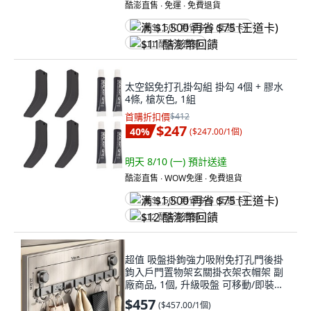
酷澎直售 ∙ 免運 ∙ 免費退貨
满 $1,500 再省 $75 (王道卡)
$11 酷澎幣回饋
太空鋁免打孔掛勾組 掛勾 4個 + 膠水
4條, 槍灰色, 1組
首購折扣價
$412
$247
40
%
(
$247.00/1個
)
明天 8/10 (一)
預計送達
酷澎直售 ∙ WOW免運 ∙ 免費退貨
满 $1,500 再省 $75 (王道卡)
$12 酷澎幣回饋
超值 吸盤掛鉤強力吸附免打孔門後掛
鉤入戶門置物架玄關掛衣架衣帽架 副
廠商品, 1個, 升級吸盤 可移動/即裝即
用 ,即裝即用: 3鉤+雙吸盤
$457
(
$457.00/1個
)