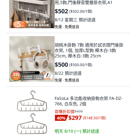
用,5鉤,門後靜音雙層掛衣架,A1
$502
(
$502.00/1個
)
8/12 星期三
預計送達
免運 ∙ 免費退貨
胡桃木掛鉤 7鉤 適用於試衣間門後掛
衣架, 1個, 加厚L型鉤 櫸木白-3鉤
25cm, 櫸木白-3鉤 25cm
$500
(
$500.00/1個
)
8/22
預計送達
免運 ∙ 免費退貨
FaSoLa 多功能收納掛鉤衣架 FA-DZ-
766, 白灰色, 2個
首購折扣價
$496
$297
40
%
(
$148.50/1個
)
明天 8/10 (一)
預計送達