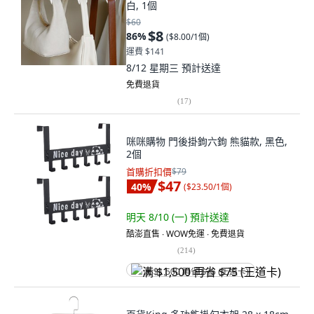
白, 1個
$60
$8
86
%
(
$8.00/1個
)
運費 $141
8/12 星期三
預計送達
免費退貨
(
17
)
咪咪購物 門後掛鉤六鉤 熊貓款, 黑色,
2個
首購折扣價
$79
$47
40
%
(
$23.50/1個
)
明天 8/10 (一)
預計送達
酷澎直售 ∙ WOW免運 ∙ 免費退貨
(
214
)
满 $1,500 再省 $75 (王道卡)