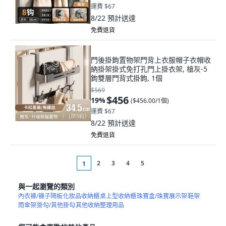
運費 $67
8/22
預計送達
免費退貨
門後掛鉤置物架門背上衣服帽子衣帽收
納掛架掛式免打孔門上掛衣架, 槍灰-5
鉤雙層門背式掛鉤, 1個
$569
$456
19
%
(
$456.00/1個
)
運費 $67
8/22
預計送達
免費退貨
2
3
4
5
1
與一起瀏覽的類別
內衣褲/襪子隔板
化妝品收納櫃
桌上型收納櫃
珠寶盒/珠寶展示架
鞋架
雨傘架
掛勾/其他掛勾
其他收納整理用品