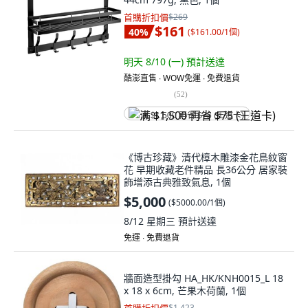
首購折扣價
$269
$161
40
%
(
$161.00/1個
)
明天 8/10 (一)
預計送達
酷澎直售 ∙ WOW免運 ∙ 免費退貨
(
52
)
满 $1,500 再省 $75 (王道卡)
《博古珍藏》清代樟木雕漆金花鳥紋窗
花 早期收藏老件精品 長36公分 居家裝
飾增添古典雅致氣息, 1個
$5,000
(
$5000.00/1個
)
8/12 星期三
預計送達
免運 ∙ 免費退貨
牆面造型掛勾 HA_HK/KNH0015_L 18
x 18 x 6cm, 芒果木荷蘭, 1個
$1,423