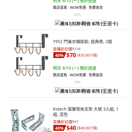
明天 8/10 (一)
預計送達
酷澎直售 ∙ WOW免運 ∙ 免費退貨
(
11
)
满 $1,500 再省 $75 (王道卡)
Y952 門後衣帽掛鈎, 經典黑, 2個
首購折扣價
$118
$70
40
%
(
$35.00/1個
)
明天 8/10 (一)
預計送達
酷澎直售 ∙ WOW免運 ∙ 免費退貨
(
29
)
满 $1,500 再省 $75 (王道卡)
Kotech 窗簾彎角支架 大號 3入組, 1
組, 混色
首購折扣價
$67
$40
40
%
(
$40.00/1個
)