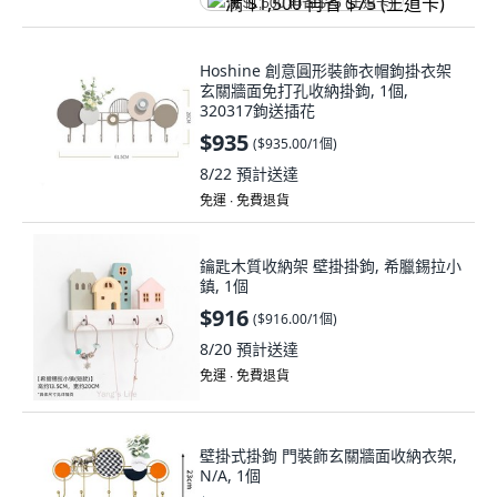
满 $1,500 再省 $75 (王道卡)
Hoshine 創意圓形裝飾衣帽鉤掛衣架
玄關牆面免打孔收納掛鉤, 1個,
320317鉤送插花
$935
(
$935.00/1個
)
8/22
預計送達
免運 ∙ 免費退貨
鑰匙木質收納架 壁掛掛鉤, 希臘錫拉小
鎮, 1個
$916
(
$916.00/1個
)
8/20
預計送達
免運 ∙ 免費退貨
壁掛式掛鉤 門裝飾玄關牆面收納衣架,
N/A, 1個