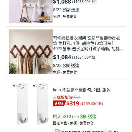
$1,088
(
$1088.00/1個
)
8/22
預計送達
免運 ∙ 免費退貨
可伸縮壁掛衣帽架 玄關門後摺疊掛衣
鉤 免打孔, 1個, 胡桃色13鉤可拉伸
4075釐米,送水泥鋼釘錘子輔助, 胡桃
色, 13鉤可拉伸40-75釐米
$1,084
(
$1084.00/1個
)
8/22
預計送達
免運 ∙ 免費退貨
kela 不鏽鋼門板掛勾, 2個, 銀色
首購折扣價
$920
$319
65
%
(
$159.50/1個
)
明天 8/10 (一)
預計送達
酷澎直售 ∙ 免運 ∙ 免費退貨