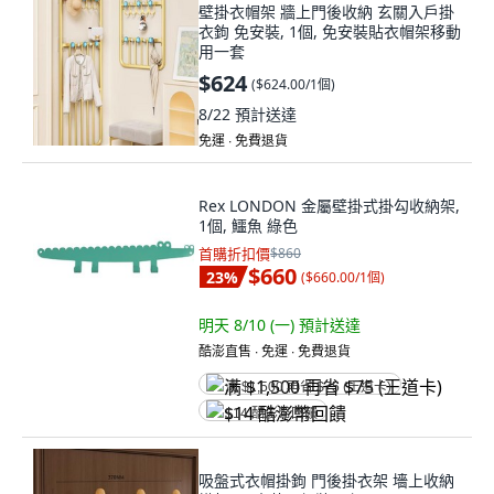
壁掛衣帽架 牆上門後收納 玄關入戶掛
衣鉤 免安裝, 1個, 免安裝貼衣帽架移動
用一套
$624
(
$624.00/1個
)
8/22
預計送達
免運 ∙ 免費退貨
Rex LONDON 金屬壁掛式掛勾收納架,
1個, 鱷魚 綠色
首購折扣價
$860
$660
23
%
(
$660.00/1個
)
明天 8/10 (一)
預計送達
酷澎直售 ∙ 免運 ∙ 免費退貨
满 $1,500 再省 $75 (王道卡)
$14 酷澎幣回饋
吸盤式衣帽掛鉤 門後掛衣架 墻上收納