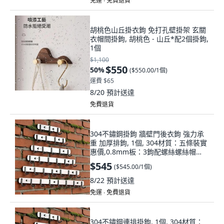
免運 ∙ 免費退貨
胡桃色山丘掛衣鉤 免打孔壁掛架 玄關
衣帽間掛鉤, 胡桃色 - 山丘*配2個掛鉤,
1個
$1,100
$550
50
%
(
$550.00/1個
)
運費 $65
8/20
預計送達
免費退貨
304不鏽鋼掛鉤 牆壁門後衣鉤 強力承
重 加厚排鉤, 1個, 304材質：五條裝實
惠價,0.8mm板：3鉤配螺絲螺絲帽
21cm
$545
(
$545.00/1個
)
8/22
預計送達
免運 ∙ 免費退貨
304不鏽鋼連排掛鉤, 1個, 304材質：