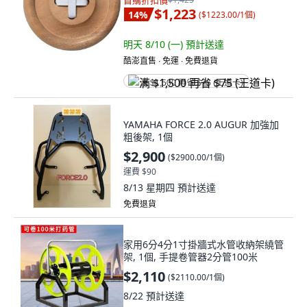
首購折扣價
$1,223
14
%
(
$1223.00/1個
)
明天 8/10 (一)
預計送達
酷澎直售 ∙ 免運 ∙ 免費退貨
满 $1,500 再省 $75 (王道卡)
YAMAHA FORCE 2.0 AUGUR 加強加
粗後架, 1個
$2,900
(
$2900.00/1個
)
運費 $90
8/13 星期四
預計送達
免費退貨
家用6分4分1寸掛牆式水管收納架繞管
架, 1個, 手提卷管器2分管100米
$2,110
(
$2110.00/1個
)
8/22
預計送達