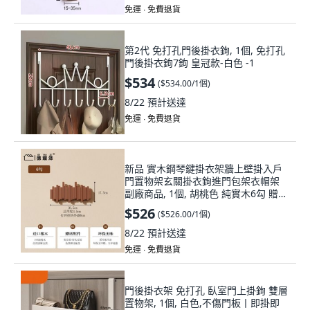
免運 ∙ 免費退貨
第2代 免打孔門後掛衣鉤, 1個, 免打孔
門後掛衣鉤7鉤 皇冠款-白色 -1
$534
(
$534.00/1個
)
8/22
預計送達
免運 ∙ 免費退貨
新品 實木鋼琴鍵掛衣架牆上壁掛入戶
門置物架玄關掛衣鉤進門包架衣帽架
副廠商品, 1個, 胡桃色 純實木6勾 贈送
兩種安裝配件, 胡桃色, 6勾
$526
(
$526.00/1個
)
8/22
預計送達
免運 ∙ 免費退貨
門後掛衣架 免打孔 臥室門上掛鉤 雙層
置物架, 1個, 白色,不傷門板丨即掛即