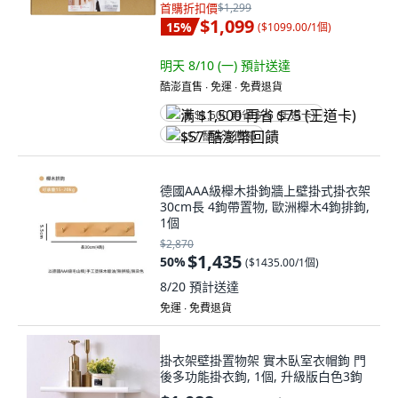
首購折扣價
$1,299
$1,099
15
%
(
$1099.00/1個
)
明天 8/10 (一)
預計送達
酷澎直售 ∙ 免運 ∙ 免費退貨
满 $1,500 再省 $75 (王道卡)
$57 酷澎幣回饋
德國AAA級櫸木掛鉤牆上壁掛式掛衣架
30cm長 4鉤帶置物, 歐洲櫸木4鉤排鉤,
1個
$2,870
$1,435
50
%
(
$1435.00/1個
)
8/20
預計送達
免運 ∙ 免費退貨
掛衣架壁掛置物架 實木臥室衣帽鉤 門
後多功能掛衣鉤, 1個, 升級版白色3鉤