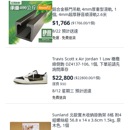
鋁合金移門吊軌 4mm厚重型滑軌, 1
個, 4mm超厚靜音順滑軌2.6米
$1,766
(
$1766.00/1個
)
8/22
預計送達
免運 ∙ 免費退貨
Travis Scott x Air Jordan 1 Low 橄欖
綠倒鉤 DZ4137-106, 1個, 下單前請先
詢問庫存
$22,800
(
$22800.00/1個
)
運費 $90
8/12 星期三
預計送達
免費退貨
Sunland 北歐實木收納掛鉤架 8格 附4
組螺絲組 56.8 x 14 x 3.6cm 1.5kg, 原
木色, 1個