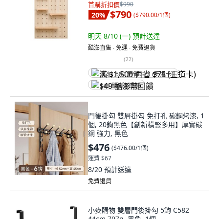
首購折扣價
$990
$790
20
%
(
$790.00/1個
)
明天 8/10 (一)
預計送達
酷澎直售 ∙ 免運 ∙ 免費退貨
(
22
)
满 $1,500 再省 $75 (王道卡)
$49 酷澎幣回饋
門後掛勾 雙層掛勾 免打孔 碳鋼烤漆, 1
個, 20鉤黑色【創新橫豎多用】厚實碳
鋼 強力, 黑色
$476
(
$476.00/1個
)
運費 $67
8/20
預計送達
免費退貨
小麥購物 雙層門後掛勾 5鉤 C582
44cm 797g, 黑色, 1個