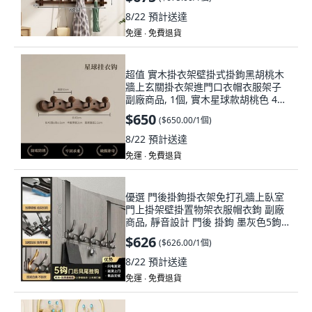
8/22
預計送達
免運 ∙ 免費退貨
超值 實木掛衣架壁掛式掛鉤黑胡桃木
牆上玄關掛衣架進門口衣帽衣服架子
副廠商品, 1個, 實木星球款胡桃色 4勾
帶打孔螺絲/免釘
$650
(
$650.00/1個
)
8/22
預計送達
免運 ∙ 免費退貨
優選 門後掛鉤掛衣架免打孔牆上臥室
門上掛架壁掛置物架衣服帽衣鉤 副廠
商品, 靜音設計 門後 掛鉤 墨灰色5鉤 ,
免組裝 門後掛鉤 房間浴室玄關通用, 1
$626
(
$626.00/1個
)
個
8/22
預計送達
免運 ∙ 免費退貨