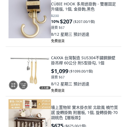
CÜBIE HOOK 多用途掛鉤 - 雙層固定
升級版, 1個, 金掛鉤,黑色
$230
$207
10
%
(
$207.00/1個
)
運費 $67
8/12 星期三
預計送達
免費退貨
CAXXA 台灣製造 SUS304不鏽鋼鎖壁
掛吊桿 60公分 附S型掛勾, 1個
$1,099
(
$1099.00/1個
)
運費 $67
8/12 星期三
預計送達
免費退貨
墻上置物架 實木掛衣架 北歐風 楠竹質
感 旋轉掛鉤 附層板, 1個, 旋轉掛鉤-70
胡桃色【層板款】
$675
(
$675.00/1個
)