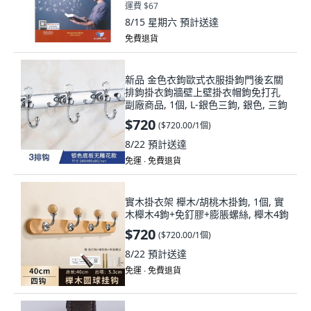
運費 $67
8/15 星期六
預計送達
免費退貨
新品 金色衣鉤歐式衣服掛鉤門後玄關
排鉤掛衣鉤牆壁上壁掛衣帽鉤免打孔
副廠商品, 1個, L-銀色三鉤, 銀色, 三鉤
$720
(
$720.00/1個
)
8/22
預計送達
免運 ∙ 免費退貨
實木掛衣架 櫸木/胡桃木掛鉤, 1個, 實
木櫸木4鉤+免釘膠+膨脹螺絲, 櫸木4鉤
$720
(
$720.00/1個
)
8/22
預計送達
免運 ∙ 免費退貨