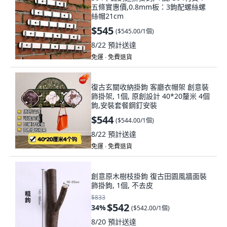
五條實惠價,0.8mm板：3鉤配螺絲螺
絲帽21cm
$545
(
$545.00/1個
)
8/22
預計送達
免運 ∙ 免費退貨
復古玄關收納掛鉤 客廳衣帽架 創意裝
飾掛架, 1個, 原創設計 40*20釐米 4個
鉤,安裝套餐鋼釘安裝
$544
(
$544.00/1個
)
8/22
預計送達
免運 ∙ 免費退貨
創意原木樹枝掛鉤 復古田園風牆面裝
飾掛鉤, 1個, 不去皮
$833
$542
34
%
(
$542.00/1個
)
8/20
預計送達