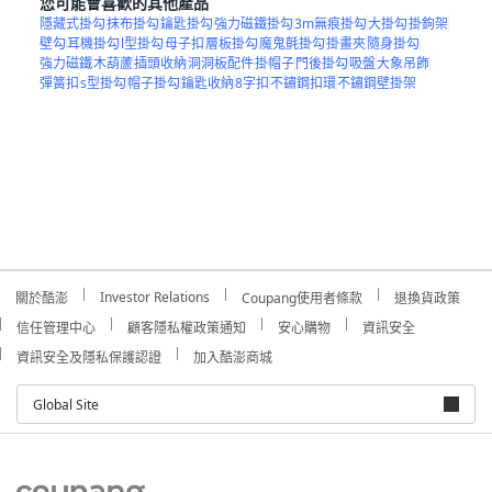
您可能會喜歡的其他產品
隱藏式掛勾
抹布掛勾
鑰匙掛勾
強力磁鐵掛勾
3m無痕掛勾
大掛勾
掛鉤架
壁勾
耳機掛勾
l型掛勾
母子扣
層板掛勾
魔鬼氈掛勾
掛畫夾
隨身掛勾
強力磁鐵
木葫蘆
插頭收納
洞洞板配件
掛帽子
門後掛勾
吸盤
大象吊飾
彈簧扣
s型掛勾
帽子掛勾
鑰匙收納
8字扣
不鏽鋼扣環
不鏽鋼壁掛架
Investor Relations
關於酷澎
Coupang使用者條款
退換貨政策
信任管理中心
顧客隱私權政策通知
安心購物
資訊安全
資訊安全及隱私保護認證
加入酷澎商城
Global Site