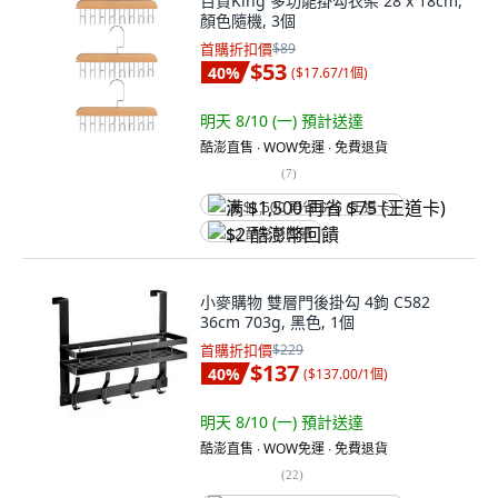
百貨King 多功能掛勾衣架 28 x 18cm,
顏色隨機, 3個
首購折扣價
$89
$53
40
%
(
$17.67/1個
)
明天 8/10 (一)
預計送達
酷澎直售 ∙ WOW免運 ∙ 免費退貨
(
7
)
满 $1,500 再省 $75 (王道卡)
$2 酷澎幣回饋
小麥購物 雙層門後掛勾 4鉤 C582
36cm 703g, 黑色, 1個
首購折扣價
$229
$137
40
%
(
$137.00/1個
)
明天 8/10 (一)
預計送達
酷澎直售 ∙ WOW免運 ∙ 免費退貨
(
22
)