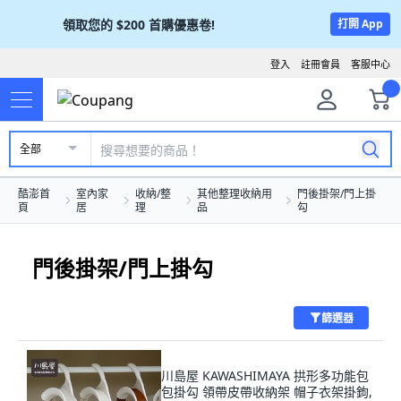
領取您的
$200
首購優惠卷!
打開 App
登入
註冊會員
客服中心
全部
酷澎首
室內家
收納/整
其他整理收納用
門後掛架/門上掛
頁
居
理
品
勾
門後掛架/門上掛勾
篩選器
川島屋 KAWASHIMAYA 拱形多功能包
包掛勾 領帶皮帶收納架 帽子衣架掛鉤,