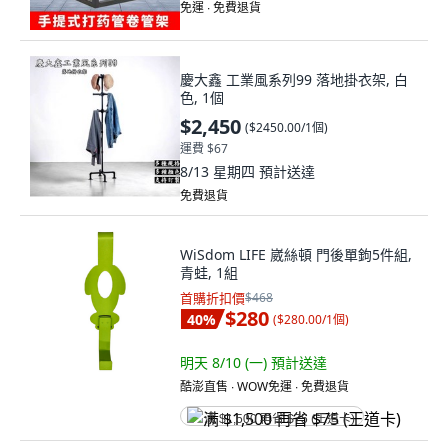
免運 ∙ 免費退貨
慶大鑫 工業風系列99 落地掛衣架, 白
色, 1個
$2,450
(
$2450.00/1個
)
運費 $67
8/13 星期四
預計送達
免費退貨
WiSdom LIFE 崴絲頓 門後單鉤5件組,
青蛙, 1組
首購折扣價
$468
$280
40
%
(
$280.00/1個
)
明天 8/10 (一)
預計送達
酷澎直售 ∙ WOW免運 ∙ 免費退貨
满 $1,500 再省 $75 (王道卡)