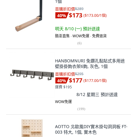
1個
首購折扣價
$289
$173
40
%
(
$173.00/1個
)
明天 8/10 (一)
預計送達
酷澎直售 ∙ WOW免運 ∙ 免費退貨
(
6
)
HANBOMNURI 免鑽孔黏貼式多用途
壁掛掛鉤衣架6鉤, 灰色, 1個
首購折扣價
$295
$177
40
%
(
$177.00/1個
)
運費 $195
8/12 星期三
預計送達
WOW免運
(
199
)
AOTTO 北歐風DIY實木掛勾洞洞板 FT-
003 特大, 1個, 實木色