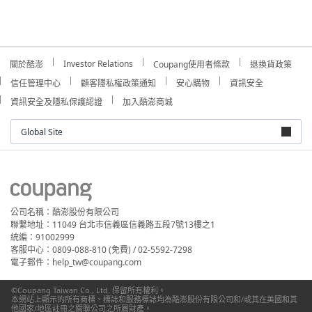
Investor Relations
關於酷澎
Coupang使用者條款
退換貨政策
信任管理中心
顧客隱私權政策通知
安心購物
資訊安全
資訊安全及隱私保護認證
加入酷澎商城
Global Site
公司名稱：酷澎股份有限公司
聯繫地址：11049 台北市信義區信義路五段7號13樓之1
統編：91002999
客服中心：0809-088-810 (免費) / 02-5592-7298
電子郵件：help_tw@coupang.com
©Coupang Taiwan Co., Ltd. 保留所有權利。
本網站上顯示的所有商標、標誌和服務標誌均為酷澎股份有限公司和/或其在美國和其
他國家/地區註冊之關聯公司之所屬財產。