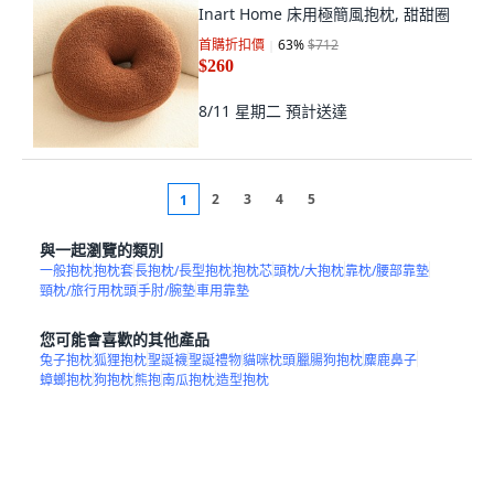
Inart Home 床用極簡風抱枕, 甜甜圈
首購折扣價
63
%
$712
$260
8/11 星期二
預計送達
2
3
4
5
1
與一起瀏覽的類別
一般抱枕
抱枕套
長抱枕/長型抱枕
抱枕芯
頭枕/大抱枕
靠枕/腰部靠墊
頸枕/旅行用枕頭
手肘/腕墊
車用靠墊
您可能會喜歡的其他產品
兔子抱枕
狐狸抱枕
聖誕襪
聖誕禮物
貓咪枕頭
臘腸狗抱枕
麋鹿鼻子
蟑螂抱枕
狗抱枕
熊抱
南瓜抱枕
造型抱枕