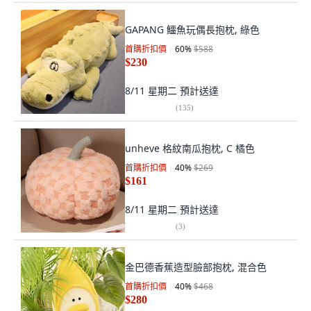
GAPANG 鱷魚玩偶長抱枕, 綠色
首購折扣價
60
%
$588
$230
8/11 星期二
預計送達
(
135
)
unheve 格紋南瓜抱枕, C 橘色
首購折扣價
40
%
$269
$161
8/11 星期二
預計送達
(
3
)
金巴德香蕉造型臉部抱枕, 混合色
首購折扣價
40
%
$468
$280