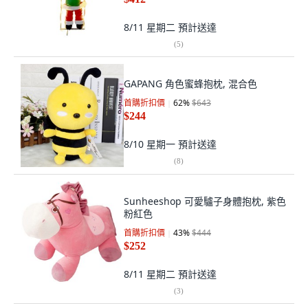
8/11 星期二
預計送達
(
5
)
GAPANG 角色蜜蜂抱枕, 混合色
首購折扣價
62
%
$643
$244
8/10 星期一
預計送達
(
8
)
Sunheeshop 可愛驢子身體抱枕, 紫色
粉紅色
首購折扣價
43
%
$444
$252
8/11 星期二
預計送達
(
3
)