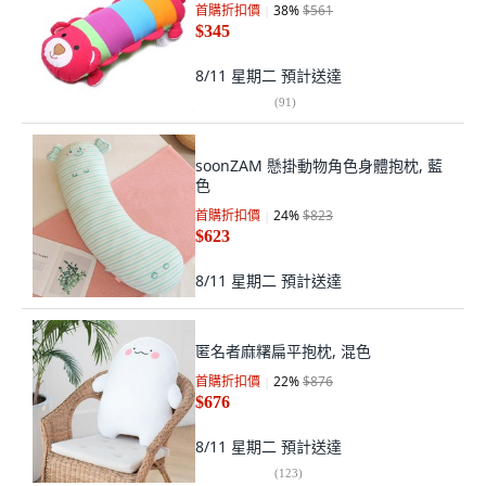
首購折扣價
38
%
$561
$345
8/11 星期二
預計送達
(
91
)
soonZAM 懸掛動物角色身體抱枕, 藍
色
首購折扣價
24
%
$823
$623
8/11 星期二
預計送達
匿名者麻糬扁平抱枕, 混色
首購折扣價
22
%
$876
$676
8/11 星期二
預計送達
(
123
)