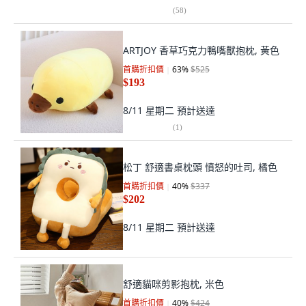
(
58
)
ARTJOY 香草巧克力鴨嘴獸抱枕, 黃色
首購折扣價
63
%
$525
$193
8/11 星期二
預計送達
(
1
)
松丁 舒適書桌枕頭 憤怒的吐司, 橘色
首購折扣價
40
%
$337
$202
8/11 星期二
預計送達
舒適貓咪剪影抱枕, 米色
首購折扣價
40
%
$424