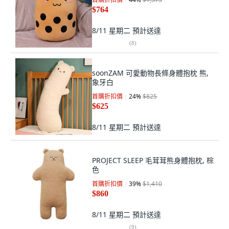
$764
8/11 星期二
預計送達
(
8
)
soonZAM 可愛動物長條身體抱枕 熊,
象牙白
首購折扣價
24
%
$825
$625
8/11 星期二
預計送達
PROJECT SLEEP 毛茸茸熊身體抱枕, 棕
色
首購折扣價
39
%
$1,410
$860
8/11 星期二
預計送達
(
9
)