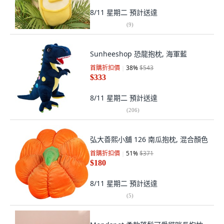
8/11 星期二
預計送達
(
9
)
Sunheeshop 恐龍抱枕, 海軍藍
首購折扣價
38
%
$543
$333
8/11 星期二
預計送達
(
206
)
弘大善熙小舖 126 南瓜抱枕, 混合顏色
首購折扣價
51
%
$371
$180
8/11 星期二
預計送達
(
5
)