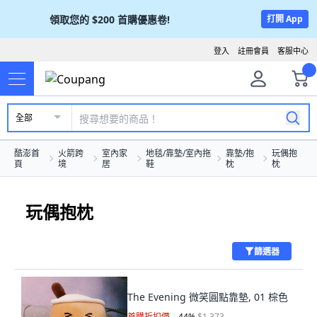
領取您的
$200
首購優惠卷!
打開 App
登入
註冊會員
客服中心
全部
酷澎首
火箭跨
室內家
地毯/靠墊/室內拖
靠墊/抱
玩偶抱
頁
境
居
鞋
枕
枕
玩偶抱枕
篩選器
The Evening 微笑圓點靠墊, 01 棕色
首購折扣價
44
%
$1,373