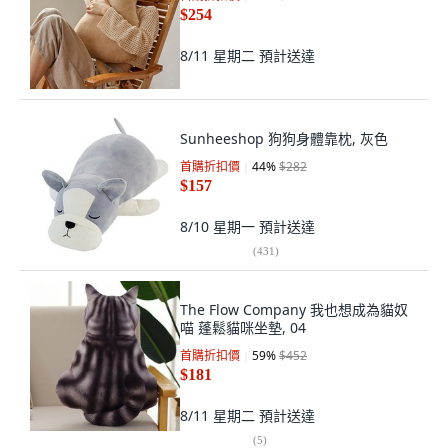
$254
8/11 星期二
預計送達
Sunheeshop 狗狗身體靠枕, 灰色
首購折扣價
44
%
$282
$157
8/10 星期一
預計送達
(
431
)
The Flow Company 我也想成為貓奴
喵 蓬鬆貓咪坐墊, 04
首購折扣價
59
%
$452
$181
8/11 星期二
預計送達
(
5
)