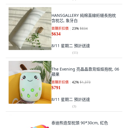
HANSGALLERY 純棉直線絎縫長抱枕
含枕芯, 象牙白
首購折扣價
23
%
$834
$634
8/11 星期二
預計送達
(
11
)
The Evening 亮晶晶靠背娃娃抱枕, 06
蘋果
首購折扣價
42
%
$1,373
$791
8/11 星期二
預計送達
(
3
)
泰迪熊造型枕頭 90*30cm, 紅色