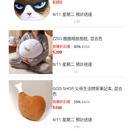
$193
8/11 星期二
預計送達
(
18
)
ZZIO 酷酷睡臉抱枕, 混合色
首購折扣價
40
%
$334
$200
8/11 星期二
預計送達
(
3
)
GOD SHOP 父母生活問答筆記本, 混合
色
首購折扣價
59
%
$410
$166
8/11 星期二
預計送達
(
29
)