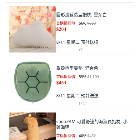
圓形流蘇造型抱枕, 雲朵白
首購折扣價
66
%
$607
$204
8/11 星期二
預計送達
(
2
)
龜殼造型靠墊, 混合色
首購折扣價
59
%
$1,109
$453
8/11 星期二
預計送達
(
11
)
soonZAM 可愛舒適的海狸長抱枕, 小
雞海狸
首購折扣價
40
%
$462