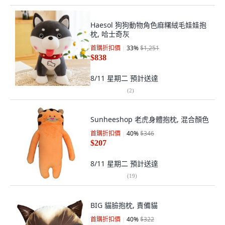
Haesol 狗狗動物角色麻糬絨毛娃娃抱
枕, 哈士奇灰
首購折扣價
33
%
$1,251
$838
8/11 星期二
預計送達
(
2
)
Sunheeshop 老虎身體抱枕, 混合顏色
首購折扣價
40
%
$346
$207
8/11 星期二
預計送達
(
19
)
BIG 貓臉抱枕, 責備貓
首購折扣價
40
%
$322