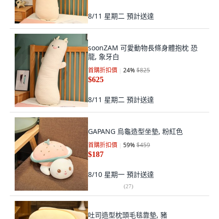
8/11 星期二
預計送達
soonZAM 可愛動物長條身體抱枕 恐
龍, 象牙白
首購折扣價
24
%
$825
$625
8/11 星期二
預計送達
GAPANG 烏龜造型坐墊, 粉紅色
首購折扣價
59
%
$459
$187
8/10 星期一
預計送達
(
27
)
吐司造型枕頭毛毯靠墊, 豬