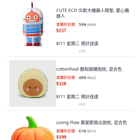
CUTE ECO 北歐大機器人睡墊, 愛心機
器人
首購折扣價
59
%
$384
$157
8/11 星期二
預計送達
(
30
)
cottonfood 酪梨麻糬抱枕, 混合色
首購折扣價
48
%
$622
$320
8/11 星期二
預計送達
(
42
)
Living Flow 萬聖節南瓜抱枕, 混合色
首購折扣價
61
%
$515
$199