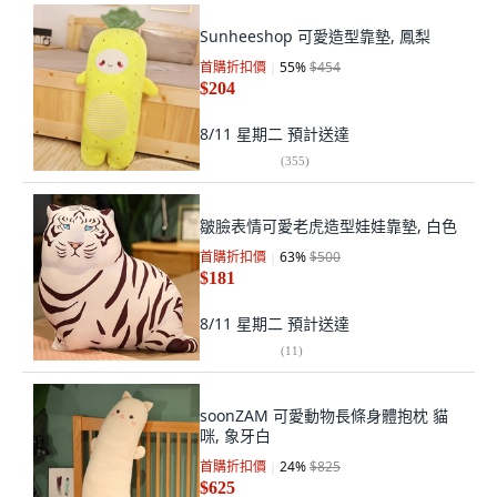
Sunheeshop 可愛造型靠墊, 鳳梨
首購折扣價
55
%
$454
$204
8/11 星期二
預計送達
(
355
)
皺臉表情可愛老虎造型娃娃靠墊, 白色
首購折扣價
63
%
$500
$181
8/11 星期二
預計送達
(
11
)
soonZAM 可愛動物長條身體抱枕 貓
咪, 象牙白
首購折扣價
24
%
$825
$625