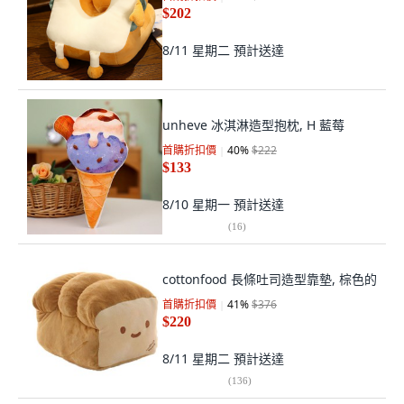
$202
8/11 星期二
預計送達
unheve 冰淇淋造型抱枕, H 藍莓
首購折扣價
40
%
$222
$133
8/10 星期一
預計送達
(
16
)
cottonfood 長條吐司造型靠墊, 棕色的
首購折扣價
41
%
$376
$220
8/11 星期二
預計送達
(
136
)