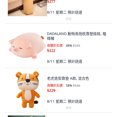
$277
8/11 星期二
預計送達
(
11
)
DADALAND 動物長抱枕靠墊娃娃, 瞌
睡豬
首購折扣價
48
%
$235
$122
8/11 星期二
預計送達
老虎造型靠墊 A款, 混合色
首購折扣價
58
%
$546
$229
8/11 星期二
預計送達
(
11
)