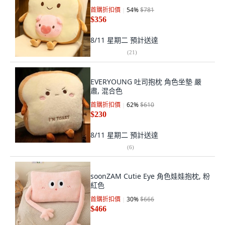
首購折扣價
54
%
$781
$356
8/11 星期二
預計送達
(
21
)
EVERYOUNG 吐司抱枕 角色坐墊 嚴
肅, 混合色
首購折扣價
62
%
$610
$230
8/11 星期二
預計送達
(
6
)
soonZAM Cutie Eye 角色娃娃抱枕, 粉
紅色
首購折扣價
30
%
$666
$466