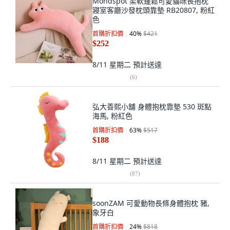
Mondspot 柔軟蓬鬆可愛貓咪長抱枕
寢室客廳沙發枕頭靠墊 RB20807, 粉紅
色
首購折扣價
40
%
$421
$252
8/11 星期二
預計送達
(
6
)
弘大善熙小舖 身體抱枕靠墊 530 斑點
海馬, 粉紅色
首購折扣價
63
%
$517
$188
8/11 星期二
預計送達
(
87
)
soonZAM 可愛動物長條身體抱枕 豬,
象牙白
首購折扣價
24
%
$818