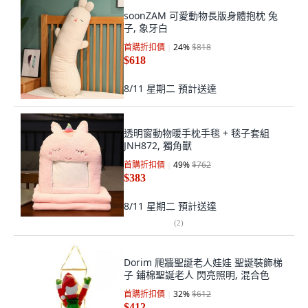
soonZAM 可愛動物長版身體抱枕 兔
子, 象牙白
首購折扣價
24
%
$818
$618
8/11 星期二
預計送達
透明窗動物暖手枕手毯 + 毯子套組
JNH872, 獨角獸
首購折扣價
49
%
$762
$383
8/11 星期二
預計送達
(
2
)
Dorim 爬牆聖誕老人娃娃 聖誕裝飾梯
子 鋪棉聖誕老人 閃亮照明, 混合色
首購折扣價
32
%
$612
$412