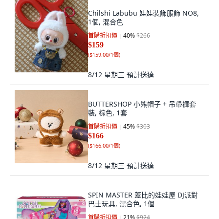
Chilshi Labubu 娃娃裝飾服飾 NO8,
1個, 混合色
首購折扣價
40
%
$266
$159
(
$159.00/1個
)
8/12 星期三
預計送達
BUTTERSHOP 小熊帽子 + 吊帶褲套
裝, 棕色, 1套
首購折扣價
45
%
$303
$166
(
$166.00/1個
)
8/12 星期三
預計送達
SPIN MASTER 蓋比的娃娃屋 DJ派對
巴士玩具, 混合色, 1個
首購折扣價
21
%
$924