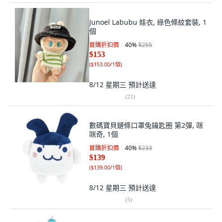
Junoel Labubu 娃衣, 綠色條紋套裝, 1
個
首購折扣價
40
%
$255
$153
(
$153.00/1個
)
8/12 星期三
預計送達
(
21
)
數碼寶貝鏈條口罩兔鑰匙圈 第2彈, 咪
咪奇, 1個
首購折扣價
40
%
$233
$139
(
$139.00/1個
)
8/12 星期三
預計送達
(
5
)