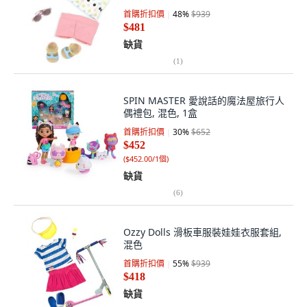
首購折扣價
48
%
$939
$481
缺貨
(
1
)
SPIN MASTER 愛說話的魔法屋旅行人
偶禮包, 混色, 1盒
首購折扣價
30
%
$652
$452
(
$452.00/1個
)
缺貨
(
6
)
Ozzy Dolls 滑板車服裝娃娃衣服套組,
混色
首購折扣價
55
%
$939
$418
缺貨