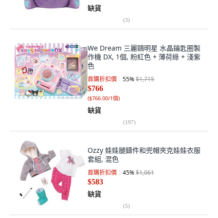
缺貨
(
3
)
We Dream 三麗鷗明星 水晶鑰匙圈製
作機 DX, 1個, 粉紅色 + 薄荷綠 + 淺紫
色
首購折扣價
55
%
$1,715
$766
(
$766.00/1個
)
缺貨
(
197
)
Ozzy 娃娃腿鑄件和兜帽夾克娃娃衣服
套組, 混色
首購折扣價
45
%
$1,061
$583
缺貨
(
5
)