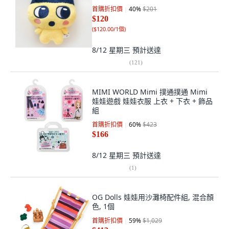
首購折扣價
40
%
$201
$120
(
$120.00/1個
)
8/12 星期三
預計送達
(
121
)
MIMI WORLD Mimi 撲通撲通 Mimi
娃娃遊戲 娃娃衣服 上衣 + 下衣 + 飾品
組
首購折扣價
60
%
$423
$166
8/12 星期三
預計送達
(
1
)
OG Dolls 娃娃用沙灘椅配件組, 混合顏
色, 1個
首購折扣價
59
%
$1,029