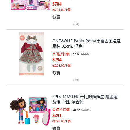
$704
(
$704.00/1個
)
缺貨
(
50
)
ONE&ONE Paola Reina用復古風娃娃
服裝 32cm, 混色
首購折扣價
55
%
$658
$294
(
$294.00/1個
)
缺貨
(
30
)
SPIN MASTER 蓋比的娃娃屋 繪畫遊
戲組, 1個, 混合色
首購折扣價
40
%
$486
$291
(
$291.00/1個
)
缺貨