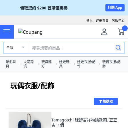
領取您的
$200
首購優惠卷!
打開 App
登入
註冊會員
客服中心
全部
酷澎首
火箭跨
玩具嗜
娃娃玩
娃娃衣服/配
玩偶衣服/配
頁
境
好
具
件
飾
玩偶衣服/配飾
篩選器
Tamagotchi 球鏈吉祥物鑰匙圈, 豆豆
吉, 1個