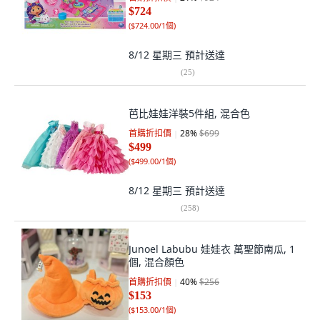
$724
(
$724.00/1個
)
8/12 星期三
預計送達
(
25
)
芭比娃娃洋裝5件組, 混合色
首購折扣價
28
%
$699
$499
(
$499.00/1個
)
8/12 星期三
預計送達
(
258
)
Junoel Labubu 娃娃衣 萬聖節南瓜, 1
個, 混合顏色
首購折扣價
40
%
$256
$153
(
$153.00/1個
)