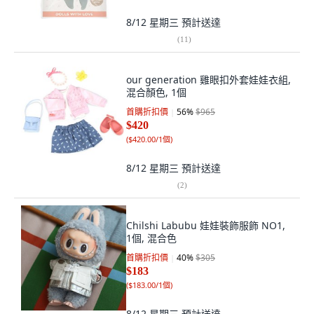
8/12 星期三
預計送達
(
11
)
our generation 雞眼扣外套娃娃衣組,
混合顏色, 1個
首購折扣價
56
%
$965
$420
(
$420.00/1個
)
8/12 星期三
預計送達
(
2
)
Chilshi Labubu 娃娃裝飾服飾 NO1,
1個, 混合色
首購折扣價
40
%
$305
$183
(
$183.00/1個
)
8/12 星期三
預計送達