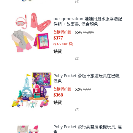
(
4
)
our generation 娃娃用潛水服浮潛配
件組 + 故事書, 混合顏色
首購折扣價
65
%
$1,091
$377
(
$377.00/1個
)
缺貨
(
2
)
Polly Pocket 滑板車旅遊玩具在巴黎,
混色
首購折扣價
52
%
$777
$368
缺貨
(
7
)
Polly Pocket 飛行高雙層飛機玩具, 混
色