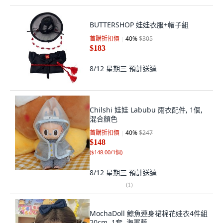
BUTTERSHOP 娃娃衣服+帽子組
首購折扣價
40
%
$305
$183
8/12 星期三
預計送達
Chilshi 娃娃 Labubu 雨衣配件, 1個,
混合顏色
首購折扣價
40
%
$247
$148
(
$148.00/1個
)
8/12 星期三
預計送達
(
1
)
MochaDoll 鯨魚連身裙棉花娃衣4件組
20cm, 1套, 海軍藍