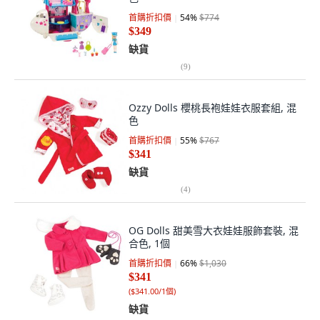
首購折扣價
54
%
$774
$349
缺貨
(
9
)
Ozzy Dolls 櫻桃長袍娃娃衣服套組, 混
色
首購折扣價
55
%
$767
$341
缺貨
(
4
)
OG Dolls 甜美雪大衣娃娃服飾套裝, 混
合色, 1個
首購折扣價
66
%
$1,030
$341
(
$341.00/1個
)
缺貨