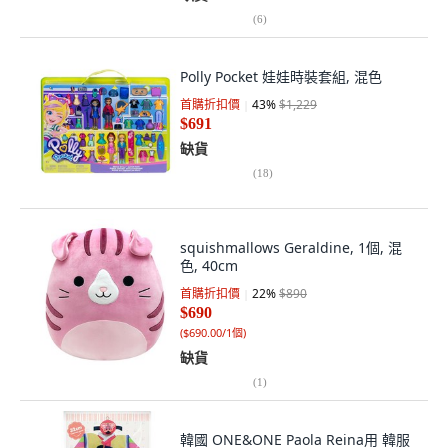
(
6
)
Polly Pocket 娃娃時裝套組, 混色
首購折扣價
43
%
$1,229
$691
缺貨
(
18
)
squishmallows Geraldine, 1個, 混
色, 40cm
首購折扣價
22
%
$890
$690
(
$690.00/1個
)
缺貨
(
1
)
韓國 ONE&ONE Paola Reina用 韓服