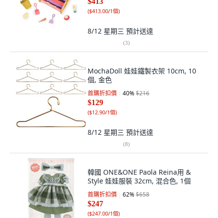
$413
(
$413.00/1個
)
8/12 星期三
預計送達
(
3
)
MochaDoll 娃娃鐵製衣架 10cm, 10
個, 金色
首購折扣價
40
%
$216
$129
(
$12.90/1個
)
8/12 星期三
預計送達
(
8
)
韓國 ONE&ONE Paola Reina用 &
Style 娃娃服裝 32cm, 混合色, 1個
首購折扣價
62
%
$658
$247
(
$247.00/1個
)