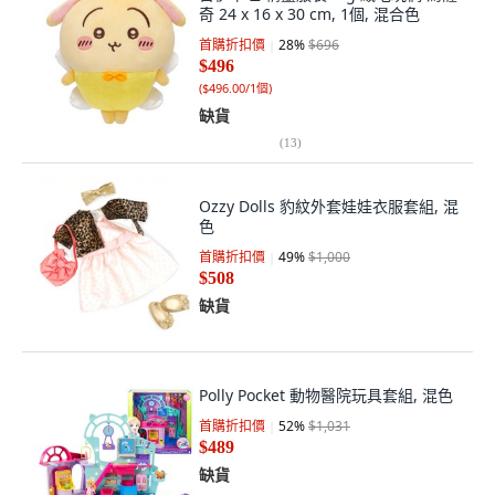
奇 24 x 16 x 30 cm, 1個, 混合色
首購折扣價
28
%
$696
$496
(
$496.00/1個
)
缺貨
(
13
)
Ozzy Dolls 豹紋外套娃娃衣服套組, 混
色
首購折扣價
49
%
$1,000
$508
缺貨
Polly Pocket 動物醫院玩具套組, 混色
首購折扣價
52
%
$1,031
$489
缺貨