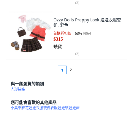
(
2
)
Ozzy Dolls Preppy Look 娃娃衣服套
組, 混色
首購折扣價
63
%
$864
$315
缺貨
(
2
)
2
1
與一起瀏覽的類別
人形娃娃
您可能會喜歡的其他產品
小美樂
棉花娃娃衣服
玩偶衣服
娃娃裝
娃娃床