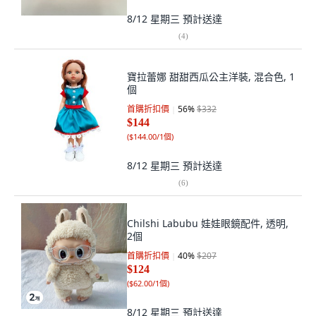
8/12 星期三
預計送達
(
4
)
寶拉蕾娜 甜甜西瓜公主洋裝, 混合色, 1
個
首購折扣價
56
%
$332
$144
(
$144.00/1個
)
8/12 星期三
預計送達
(
6
)
Chilshi Labubu 娃娃眼鏡配件, 透明,
2個
首購折扣價
40
%
$207
$124
(
$62.00/1個
)
8/12 星期三
預計送達