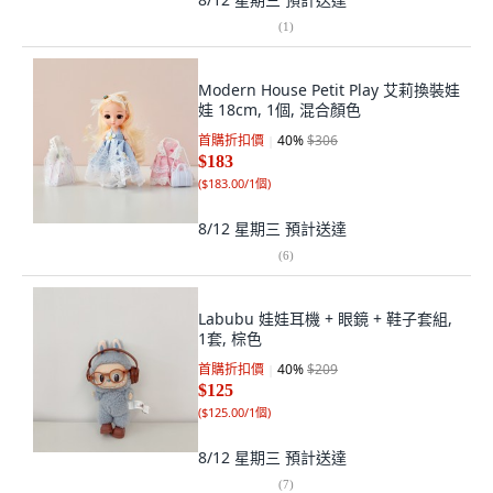
(
1
)
Modern House Petit Play 艾莉換裝娃
娃 18cm, 1個, 混合顏色
首購折扣價
40
%
$306
$183
(
$183.00/1個
)
8/12 星期三
預計送達
(
6
)
Labubu 娃娃耳機 + 眼鏡 + 鞋子套組,
1套, 棕色
首購折扣價
40
%
$209
$125
(
$125.00/1個
)
8/12 星期三
預計送達
(
7
)