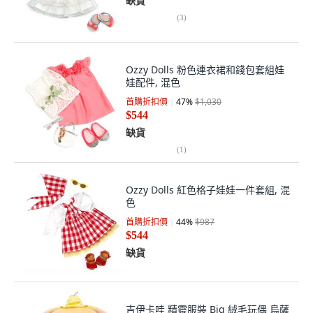
缺貨
(
3
)
Ozzy Dolls 粉色連衣裙和錢包套組娃
娃配件, 混色
首購折扣價
47
%
$1,030
$544
缺貨
(
1
)
Ozzy Dolls 紅色格子娃娃一件套組, 混
色
首購折扣價
44
%
$987
$544
缺貨
吉伊卡哇 精靈服裝 Big 絨毛玩偶 烏薩