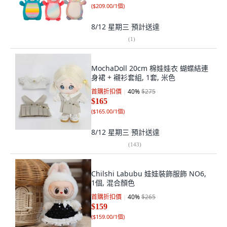
(
$209.00/1個
)
8/12 星期三
預計送達
(
1
)
MochaDoll 20cm 棉娃娃衣 蝴蝶結連
身裙 + 襯衫套組, 1套, 米色
首購折扣價
40
%
$275
$165
(
$165.00/1個
)
8/12 星期三
預計送達
(
143
)
Chilshi Labubu 娃娃裝飾服飾 NO6,
1個, 混合顏色
首購折扣價
40
%
$265
$159
(
$159.00/1個
)