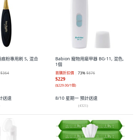
痕粉專用刷 S, 混合
Babion 寵物用磨甲器 BG-11, 混色,
1個
$364
首購折扣價
73
%
$876
$229
(
$229.00/1個
)
計送達
8/10 星期一
預計送達
)
(
4321
)