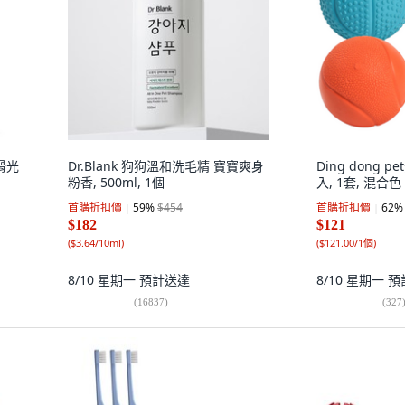
滑光
Dr.Blank 狗狗溫和洗毛精 寶寶爽身
Ding dong 
粉香, 500ml, 1個
入, 1套, 混合色
首購折扣價
59
%
$454
首購折扣價
62
%
$182
$121
(
$3.64/10ml
)
(
$121.00/1個
)
8/10 星期一
預計送達
8/10 星期一
預
(
16837
)
(
327