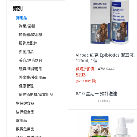
類別
狗用品
狗屋/圍欄
餵食器/飲水機
服飾及配件
如廁用品
Virbac 維克 Epibiotics 潔耳液,
125ml, 1個
美容/理毛器具
玩具/訓練用品
首購折扣價
47
%
$442
$233
外出籠/外出用品
(
$233.00/1個
)
健康管理
8/10 星期一
預計送達
寵物攝影機/家電用品
(
13981
)
狗保健食品
貓保健食品
貓用品
觀賞魚用品