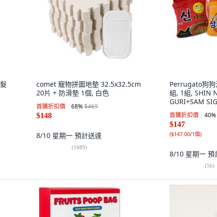
護髮
comet 寵物拼圖地墊 32.5x32.5cm
Perrugato
20片 + 防滑墊 1個, 白色
組, 1組, SHIN
GURI+SAM S
首購折扣價
68
%
$469
首購折扣價
40
%
$148
$147
(
$147.00/1個
)
8/10 星期一
預計送達
(
1689
)
8/10 星期一
預
(
56
)