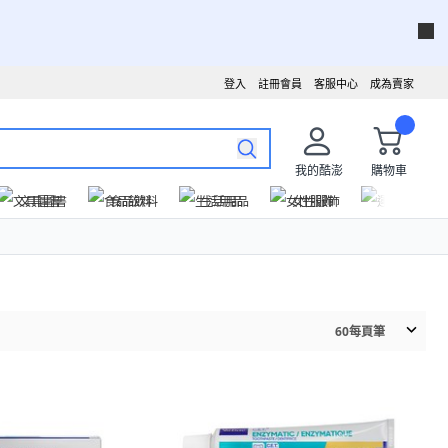
登入
註冊會員
客服中心
成為賣家
我的酷澎
購物車
文具圖書
食品飲料
生活用品
女性服飾
運動戶外
60
每頁筆