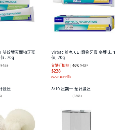
 CET 雙效酵素寵物牙膏
Virbac 維克 CET寵物牙膏 麥芽味, 1
, 70g
個, 70g
$423
首購折扣價
46
%
$427
$228
(
$228.00/1個
)
計送達
8/10 星期一
預計送達
5
)
(
2868
)