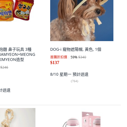
狗狗泡麵 鼻子玩具 3種
DOG-i 寵物遮陽帽, 黃色, 1個
 NAMYEON+MEONG
首購折扣價
59
%
$340
IGIMYEON造型
$137
$246
8/10 星期一
預計送達
(
764
)
計送達