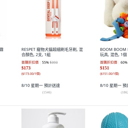
噴霧
RESPET 寵物犬貓超細刷毛牙刷, 混
BOOM BOOM
合顏色, 2支, 1組
玩具, 混色, 1個
首購折扣價
55
%
$393
首購折扣價
60
%
$173
$151
(
$173.00/1個
)
(
$151.00/1個
)
8/10 星期一
預計送達
8/10 星期一
預
(
1546
)
(
186