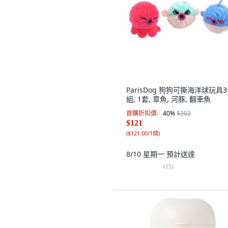
ParisDog 狗狗可撕海洋球玩具
組, 1套, 章魚, 河豚, 翻車魚
首購折扣價
40
%
$202
$121
(
$121.00/1個
)
8/10 星期一
預計送達
(
15
)