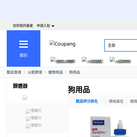
加到我的最愛
申請入駐
全部
類別
爸氣父親節
火箭速配
火箭跨境
酷澎首頁
火箭跨境
寵物用品
狗用品
篩選器
狗用品
酷澎評分排名
價格最低
價
僅顯示
僅顯示
僅顯示