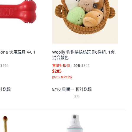
Bone 犬用玩具 中, 1
Woolly 狗狗烘焙坊玩具6件組, 1套,
混合顏色
$564
首購折扣價
40
%
$342
$205
(
$205.00/1個
)
計送達
8/10 星期一
預計送達
(
97
)