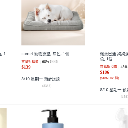
, 1
comet 寵物靠墊, 灰色, 1個
佩茲巴迪 狗狗淚
色, 1個
首購折扣價
68
%
$446
首購折扣價
48
%
$139
$186
(
$186.00/1個
)
8/10 星期一
預計送達
(
5332
)
8/10 星期一
預
(
158