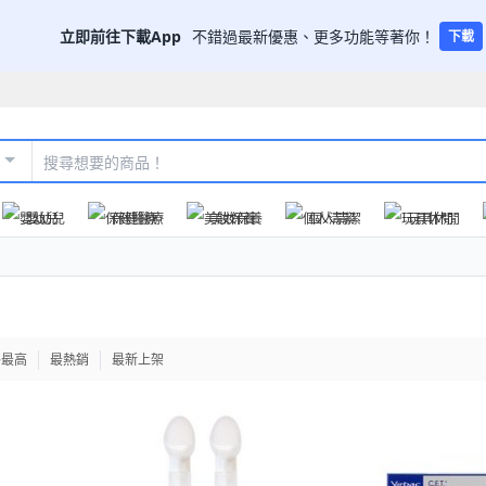
立即前往下載App
不錯過最新優惠、更多功能等著你！
下載
嬰幼兒
保健醫療
美妝保養
個人清潔
玩具休閒
格最高
最熱銷
最新上架