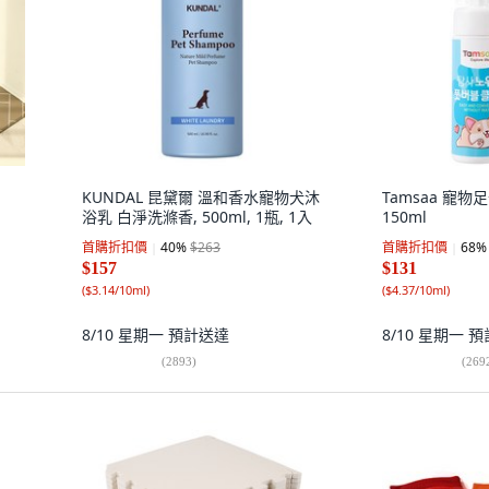
KUNDAL 昆黛爾 溫和香水寵物犬沐
Tamsaa 寵物
浴乳 白淨洗滌香, 500ml, 1瓶, 1入
150ml
首購折扣價
40
%
$263
首購折扣價
68
%
$157
$131
(
$3.14/10ml
)
(
$4.37/10ml
)
8/10 星期一
預計送達
8/10 星期一
預
(
2893
)
(
269