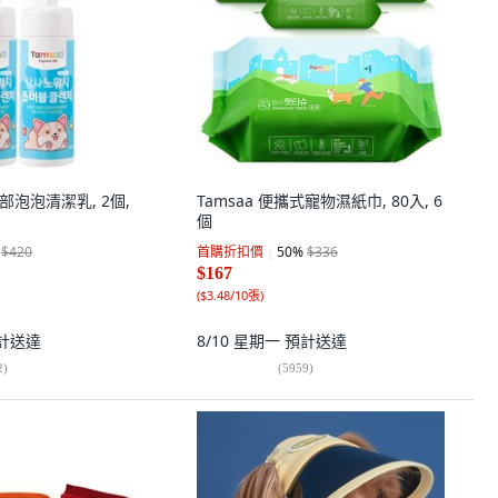
足部泡泡清潔乳, 2個,
Tamsaa 便攜式寵物濕紙巾, 80入, 6
個
$420
首購折扣價
50
%
$336
$167
(
$3.48/10張
)
計送達
8/10 星期一
預計送達
2
)
(
5959
)