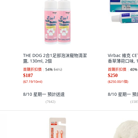
THE DOG 2合1足部泡沫寵物清潔
Virbac 維克
露, 130ml, 2個
香草薄荷口味, 1個
首購折扣價
54
%
$412
首購折扣價
40
%
$187
$250
(
$7.19/10ml
)
(
$250.00/1個
)
8/10 星期一
預計送達
8/10 星期一
預
(
7642
)
(
158