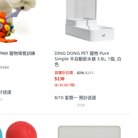
 PAW 寵物嗅覺訓練
DING DONG PET 寵物 Pure
Simple 半自動飲水器 3.8L, 1個, 白
色
$380
首購折扣價
40
%
$217
$130
(
$130.00/1個
)
計送達
8/10 星期一
預計送達
2
)
(
559
)