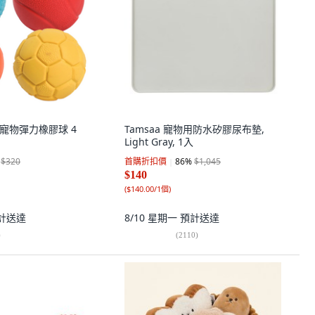
pet寵物彈力橡膠球 4
Tamsaa 寵物用防水矽膠尿布墊,
Light Gray, 1入
$320
首購折扣價
86
%
$1,045
$140
(
$140.00/1個
)
計送達
8/10 星期一
預計送達
)
(
2110
)