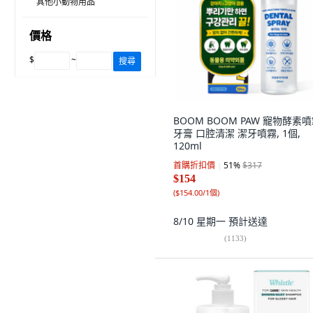
其他小動物用品
價格
$
~
搜尋
BOOM BOOM PAW 寵物酵素
牙膏 口腔清潔 潔牙噴霧, 1個,
120ml
首購折扣價
51
%
$317
$154
(
$154.00/1個
)
8/10 星期一
預計送達
(
1133
)