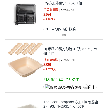
3格方形外帶盒, 50入, 1個
首購折扣價
52
%
$763
$364
(
$7.28/1入
)
8/13 星期四
預計送達
(
19
)
HJ 禾啟 植纖方形碗 41號 709ml, 75
個, 4條
折扣後價格
75
%
$1,300
$320
(
$1.07/1入
)
明天 8/11 (二)
預計送達
满 $1,500 再省 $75 (王道卡)
The Pack Company 方形耐熱便當盒
2格 透明 T-650D, 1入, 50個