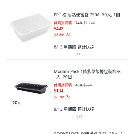
PP 1格 耐熱便當盒 750A, 50入, 1個
首購折扣價
74
%
$1,744
$442
(
$8.84/1入
)
8/13 星期四
預計送達
(
145
)
Modam Pack 1條紫菜飯捲包裝容器,
1入, 20個
首購折扣價
40
%
$224
$134
(
$6.70/1入
)
8/13 星期四
預計送達
(
299
)
COOK&LOCK 保鮮湯碗 2.7L, 25入, 1