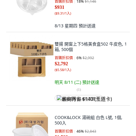
首購折扣價
18
%
$1,146
$931
(
$9.31/1入
)
8/13 星期四
預計送達
雙揚 開窗上下5格美食盒502 牛皮色, 1
箱, 500個
首購折扣價
6
%
$2,992
$2,792
(
$5.58/1入
)
明天 8/11 (二)
預計送達
(
1
)
最高再省 $140 (王道卡)
COOK&LOCK 湯碗組 白色 L號, 1個,
500入
首購折扣價
46
%
$2,843