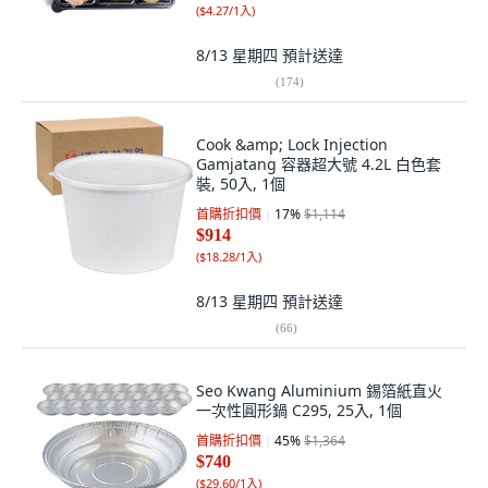
(
$4.27/1入
)
8/13 星期四
預計送達
(
174
)
Cook &amp; Lock Injection
Gamjatang 容器超大號 4.2L 白色套
裝, 50入, 1個
首購折扣價
17
%
$1,114
$914
(
$18.28/1入
)
8/13 星期四
預計送達
(
66
)
Seo Kwang Aluminium 錫箔紙直火
一次性圓形鍋 C295, 25入, 1個
首購折扣價
45
%
$1,364
$740
(
$29.60/1入
)