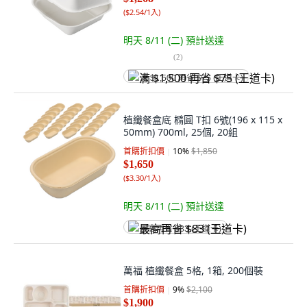
(
$2.54/1入
)
明天 8/11 (二)
預計送達
(
2
)
满 $1,500 再省 $75 (王道卡)
植纖餐盒底 橢圓 T扣 6號(196 x 115 x
50mm) 700ml, 25個, 20組
首購折扣價
10
%
$1,850
$1,650
(
$3.30/1入
)
明天 8/11 (二)
預計送達
最高再省 $83 (王道卡)
萬福 植纖餐盒 5格, 1箱, 200個裝
首購折扣價
9
%
$2,100
$1,900