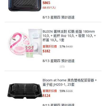
$865
(
$8.65/1入
)
8/13 星期四
預計送達
BLEEN 叢林派對 紅鶴 紙盤 180mm
10入 + 紙杯 8oz 10入 + 吸管 10入 +
杯蓋 10入, 1套
首購折扣價
57
%
$430
$182
8/13 星期四
預計送達
(
15
)
Bloom at home 黑色雙格配菜容器 +
蓋子組 JH203-1, 25套
首購折扣價
59
%
$308
$124
8/13 星期四
預計送達