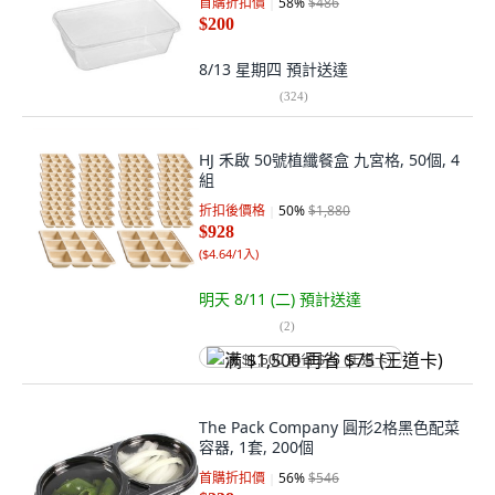
首購折扣價
58
%
$486
$200
8/13 星期四
預計送達
(
324
)
HJ 禾啟 50號植纖餐盒 九宮格, 50個, 4
組
折扣後價格
50
%
$1,880
$928
(
$4.64/1入
)
明天 8/11 (二)
預計送達
(
2
)
满 $1,500 再省 $75 (王道卡)
The Pack Company 圓形2格黑色配菜
容器, 1套, 200個
首購折扣價
56
%
$546