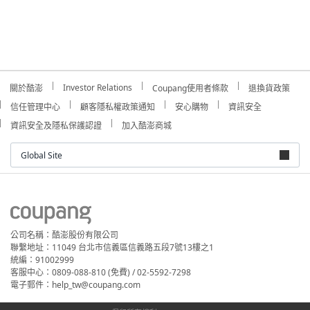
Investor Relations
關於酷澎
Coupang使用者條款
退換貨政策
信任管理中心
顧客隱私權政策通知
安心購物
資訊安全
資訊安全及隱私保護認證
加入酷澎商城
Global Site
公司名稱：酷澎股份有限公司
聯繫地址：11049 台北市信義區信義路五段7號13樓之1
統編：91002999
客服中心：0809-088-810 (免費) / 02-5592-7298
電子郵件：help_tw@coupang.com