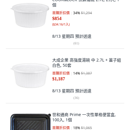
個
首購折扣價
34
%
$1,294
$854
(
$34.16/1入
)
8/13 星期四
預計送達
(
61
)
大成企業 高強度湯碗 中 2.7L + 蓋子組
白色, 50套
首購折扣價
14
%
$1,387
$1,187
8/13 星期四
預計送達
(
36
)
世和通商 Prime 一次性單格便當盒,
100入, 1個
首購折扣價
18
%
$1,065