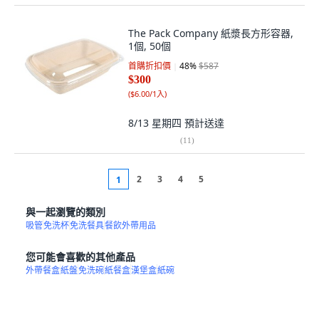
The Pack Company 紙漿長方形容器,
1個, 50個
首購折扣價
48
%
$587
$300
(
$6.00/1入
)
8/13 星期四
預計送達
(
11
)
2
3
4
5
1
與一起瀏覽的類別
吸管
免洗杯
免洗餐具
餐飲外帶用品
您可能會喜歡的其他產品
外帶餐盒
紙盤
免洗碗
紙餐盒
漢堡盒
紙碗