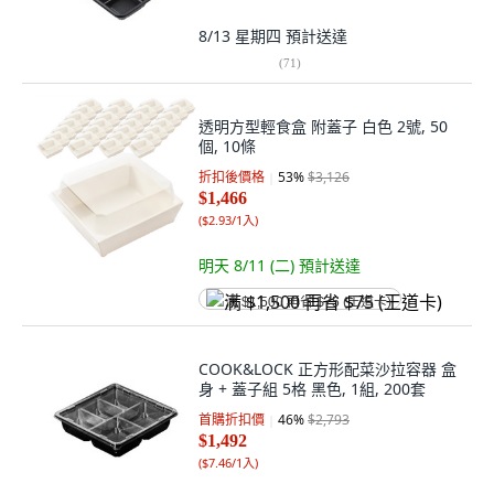
8/13 星期四
預計送達
(
71
)
透明方型輕食盒 附蓋子 白色 2號, 50
個, 10條
折扣後價格
53
%
$3,126
$1,466
(
$2.93/1入
)
明天 8/11 (二)
預計送達
满 $1,500 再省 $75 (王道卡)
COOK&LOCK 正方形配菜沙拉容器 盒
身 + 蓋子組 5格 黑色, 1組, 200套
首購折扣價
46
%
$2,793
$1,492
(
$7.46/1入
)