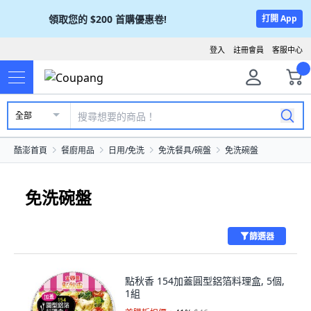
領取您的
$200
首購優惠卷!
打開 App
登入
註冊會員
客服中心
全部
酷澎首頁
餐廚用品
日用/免洗
免洗餐具/碗盤
免洗碗盤
免洗碗盤
篩選器
點秋香 154加蓋圓型鋁箔料理盒, 5個,
1組