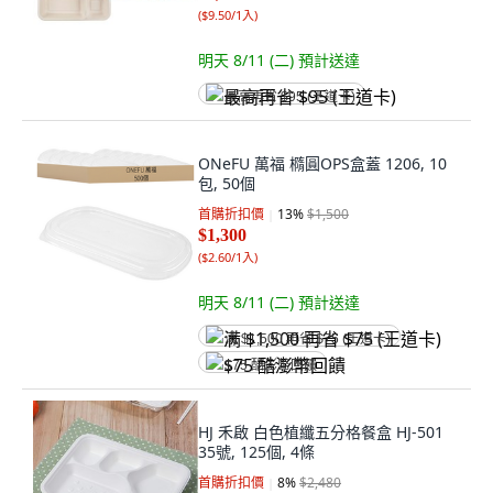
(
$9.50/1入
)
明天 8/11 (二)
預計送達
最高再省 $95 (王道卡)
ONeFU 萬福 橢圓OPS盒蓋 1206, 10
包, 50個
首購折扣價
13
%
$1,500
$1,300
(
$2.60/1入
)
明天 8/11 (二)
預計送達
满 $1,500 再省 $75 (王道卡)
$75 酷澎幣回饋
HJ 禾啟 白色植纖五分格餐盒 HJ-501
35號, 125個, 4條
首購折扣價
8
%
$2,480