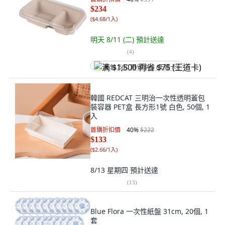
$234
(
$4.68/1入
)
明天 8/11 (二)
預計送達
(
4
)
满 $1,500 再省 $75 (王道卡)
韓國 REDCAT 三明治一次性透明蓋包
裝容器 PET盒 長方形1號 白色, 50個, 1
入
首購折扣價
40
%
$222
$133
(
$2.66/1入
)
8/13 星期四
預計送達
(
13
)
Blue Flora 一次性紙盤 31cm, 20個, 1
套