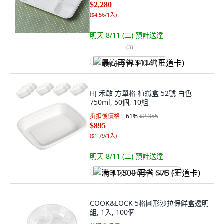
$2,280
(
$4.56/1入
)
明天 8/11 (二)
預計送達
(
3
)
最高再省 $114 (王道卡)
HJ 禾啟 方單格 植纖盒 52號 白色
750ml, 50個, 10組
折扣後價格
61
%
$2,355
$895
(
$1.79/1入
)
明天 8/11 (二)
預計送達
满 $1,500 再省 $75 (王道卡)
COOK&LOCK 5格圓形沙拉保鮮盒透明
組, 1入, 100個