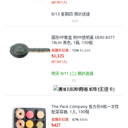
(
$6.90/1入
)
8/13 星期四
預計送達
(
12
)
圓形PP餐盒 附PP透明蓋 DERI-8377
18cm 黑色, 1箱, 150個
首購折扣價
15
%
$1,325
$1,125
(
$7.50/1入
)
明天 8/11 (二)
預計送達
(
2
)
满 $1,500 再省 $75 (王道卡)
The Pack Company 長方形6格一次性
配菜容器, 1入, 100個
首購折扣價
47
%
$806
$427