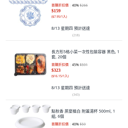
首購折扣價
40
%
$266
$159
(
$7.95/1入
)
8/13 星期四
預計送達
(
218
)
長方形5格小菜一次性包裝容器 黑色, 1
套, 20個
首購折扣價
45
%
$591
$323
(
$16.15/1入
)
8/13 星期四
預計送達
(
343
)
點秋香 蔗麼植白 附蓋湯杯 500ml, 1
組, 6個
首購折扣價
40
%
$59