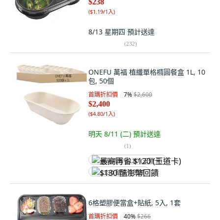
$238
(
$1.19/1入
)
8/13 星期四
預計送達
(
232
)
ONEFU 萬福 植纖單格橢圓餐盒 1L, 10
包, 50個
首購折扣價
7
%
$2,600
$2,400
(
$4.80/1入
)
明天 8/11 (二)
預計送達
(
1
)
最高再省 $120 (王道卡)
$130 酷澎幣回饋
6格塑膠便當盒+貼紙, 5入, 1套
首購折扣價
40
%
$266