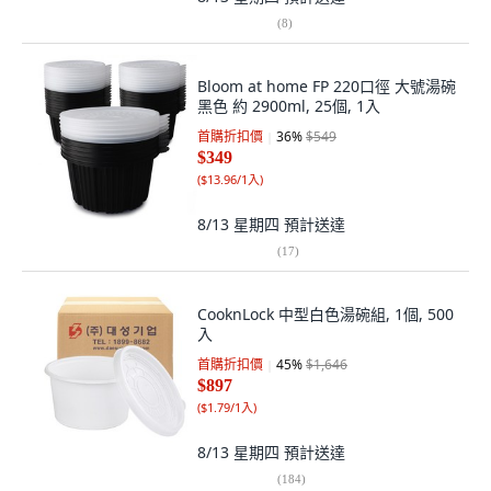
(
8
)
Bloom at home FP 220口徑 大號湯碗
黑色 約 2900ml, 25個, 1入
首購折扣價
36
%
$549
$349
(
$13.96/1入
)
8/13 星期四
預計送達
(
17
)
CooknLock 中型白色湯碗組, 1個, 500
入
首購折扣價
45
%
$1,646
$897
(
$1.79/1入
)
8/13 星期四
預計送達
(
184
)