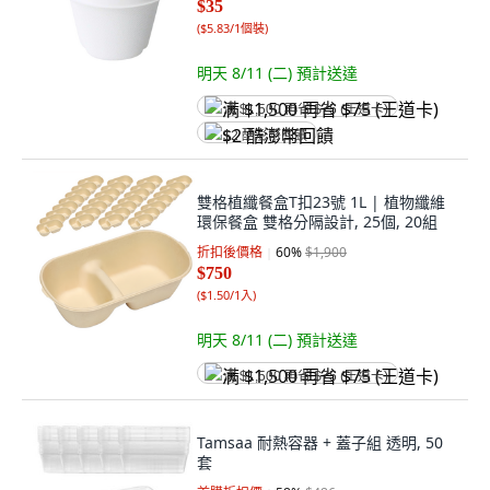
$35
(
$5.83/1個裝
)
明天 8/11 (二)
預計送達
满 $1,500 再省 $75 (王道卡)
$2 酷澎幣回饋
雙格植纖餐盒T扣23號 1L | 植物纖維
環保餐盒 雙格分隔設計, 25個, 20組
折扣後價格
60
%
$1,900
$750
(
$1.50/1入
)
明天 8/11 (二)
預計送達
满 $1,500 再省 $75 (王道卡)
Tamsaa 耐熱容器 + 蓋子組 透明, 50
套