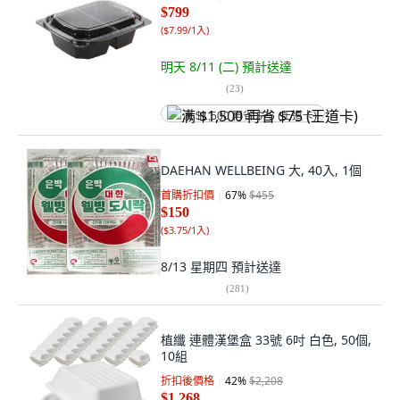
$799
(
$7.99/1入
)
明天 8/11 (二)
預計送達
(
23
)
满 $1,500 再省 $75 (王道卡)
DAEHAN WELLBEING 大, 40入, 1個
首購折扣價
67
%
$455
$150
(
$3.75/1入
)
8/13 星期四
預計送達
(
281
)
植纖 連體漢堡盒 33號 6吋 白色, 50個,
10組
折扣後價格
42
%
$2,208
$1,268