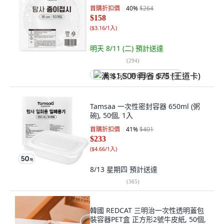
首購折扣價
40
%
$264
$158
(
$3.16/1入
)
明天 8/11 (二)
預計送達
(
294
)
满 $1,500 再省 $75 (王道卡)
Tamsaa 一次性密封容器 650ml (粥
碗), 50個, 1入
首購折扣價
41
%
$401
$233
(
$4.66/1入
)
8/13 星期四
預計送達
(
365
)
韓國 REDCAT 三明治一次性透明蓋包
裝容器PET盒 正方形2號牛皮紙, 50個,