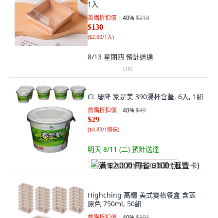
1入
首購折扣價
40
%
$218
$130
(
$2.60/1入
)
8/13 星期四
預計送達
(
18
)
CL 慶隆 家是美 390湯杯含蓋, 6入, 1組
首購折扣價
40
%
$49
$29
(
$4.83/1個裝
)
明天 8/11 (二)
預計送達
满 $2,000 再省 $100 (滙豐卡)
Highching 高精 美式雙格餐盒 含蓋
原色 750ml, 50組
首購折扣價
40
%
$391