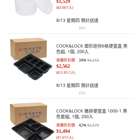
$1,529
(
$3.06/1入
)
8/13 星期四
預計送達
(
61
)
COOK&LOCK 塑形迷你6格便當盒 黑
色組, 1個, 200入
首購折扣價
39
%
$4,253
$2,562
(
$12.81/1入
)
8/13 星期四
預計送達
(
22
)
COOK&LOCK 豬排便當盒 1000-1 黑
色套組, 1個, 200入
首購折扣價
42
%
$2,579
$1,494
(
$7.47/1入
)