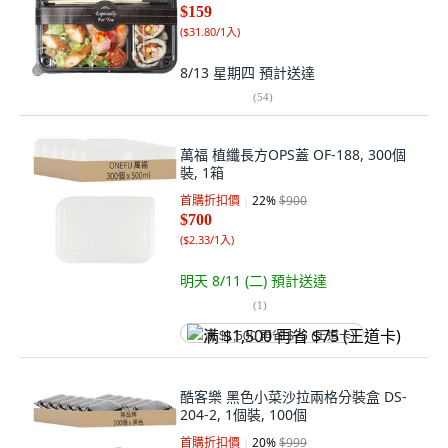
$159
(
$31.80/1入
)
8/13 星期四
預計送達
(
54
)
萬福 植纖長方OPS蓋 OF-188, 300個
裝, 1箱
首購折扣價
22
%
$900
$700
(
$2.33/1入
)
明天 8/11 (二)
預計送達
(
1
)
满 $1,500 再省 $75 (王道卡)
酷客樂 黑色小菜沙拉兩格分裝盒 DS-
204-2, 1個裝, 100個
首購折扣價
20
%
$999