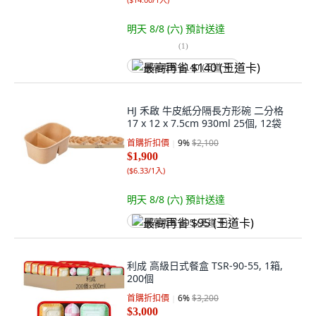
明天 8/8 (六)
預計送達
(
1
)
最高再省 $140 (王道卡)
HJ 禾啟 牛皮紙分隔長方形碗 二分格
17 x 12 x 7.5cm 930ml 25個, 12袋
首購折扣價
9
%
$2,100
$1,900
(
$6.33/1入
)
明天 8/8 (六)
預計送達
最高再省 $95 (王道卡)
利成 高級日式餐盒 TSR-90-55, 1箱,
200個
首購折扣價
6
%
$3,200
$3,000