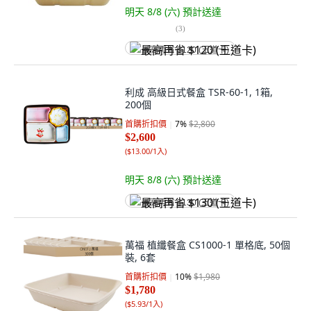
明天 8/8 (六)
預計送達
(
3
)
最高再省 $120 (王道卡)
利成 高級日式餐盒 TSR-60-1, 1箱,
200個
首購折扣價
7
%
$2,800
$2,600
(
$13.00/1入
)
明天 8/8 (六)
預計送達
最高再省 $130 (王道卡)
萬福 植纖餐盒 CS1000-1 單格底, 50個
裝, 6套
首購折扣價
10
%
$1,980
$1,780
(
$5.93/1入
)