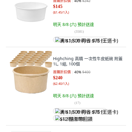
首購折扣價
40
%
$242
$145
(
$1.45/1入
)
明天 8/8 (六)
預計送達
(
3581
)
满 $1,500 再省 $75 (王道卡)
Highching 高精 一次性牛皮紙碗 附蓋
1L, 1組, 100個
首購折扣價
40
%
$400
$240
(
$2.40/1入
)
明天 8/8 (六)
預計送達
(
17
)
满 $1,500 再省 $75 (王道卡)
$12 酷澎幣回饋