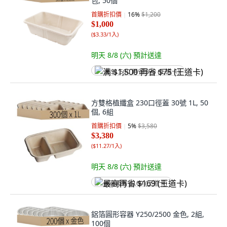
包, 50個
首購折扣價
16
%
$1,200
$1,000
(
$3.33/1入
)
明天 8/8 (六)
預計送達
满 $1,500 再省 $75 (王道卡)
方雙格植纖盒 230口徑蓋 30號 1L, 50
個, 6組
首購折扣價
5
%
$3,580
$3,380
(
$11.27/1入
)
明天 8/8 (六)
預計送達
最高再省 $169 (王道卡)
鋁箔圓形容器 Y250/2500 金色, 2組,
100個