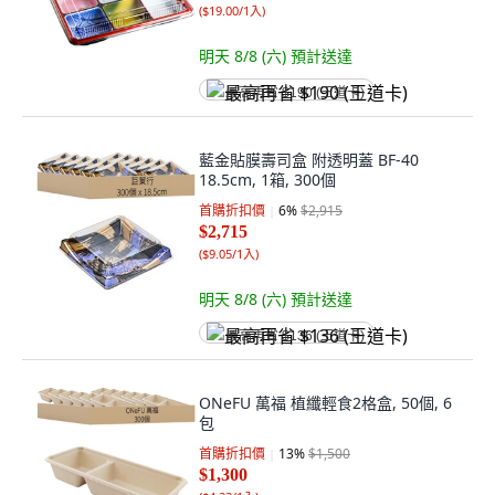
(
$19.00/1入
)
明天 8/8 (六)
預計送達
最高再省 $190 (王道卡)
藍金貼膜壽司盒 附透明蓋 BF-40
18.5cm, 1箱, 300個
首購折扣價
6
%
$2,915
$2,715
(
$9.05/1入
)
明天 8/8 (六)
預計送達
最高再省 $136 (王道卡)
ONeFU 萬福 植纖輕食2格盒, 50個, 6
包
首購折扣價
13
%
$1,500
$1,300