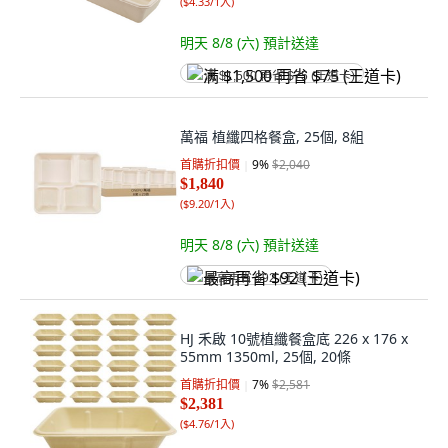
(
$4.33/1入
)
明天 8/8 (六)
預計送達
满 $1,500 再省 $75 (王道卡)
萬福 植纖四格餐盒, 25個, 8組
首購折扣價
9
%
$2,040
$1,840
(
$9.20/1入
)
明天 8/8 (六)
預計送達
最高再省 $92 (王道卡)
HJ 禾啟 10號植纖餐盒底 226 x 176 x
55mm 1350ml, 25個, 20條
首購折扣價
7
%
$2,581
$2,381
(
$4.76/1入
)