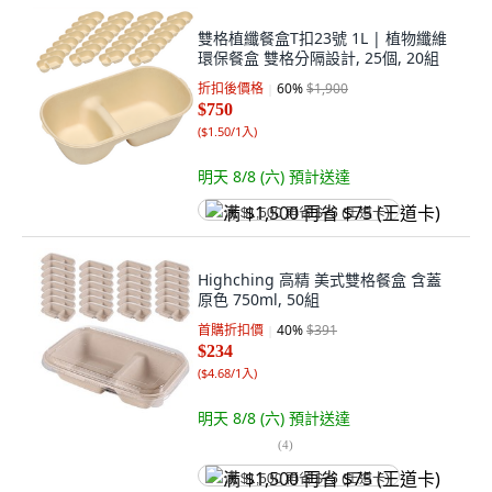
雙格植纖餐盒T扣23號 1L | 植物纖維
環保餐盒 雙格分隔設計, 25個, 20組
折扣後價格
60
%
$1,900
$750
(
$1.50/1入
)
明天 8/8 (六)
預計送達
满 $1,500 再省 $75 (王道卡)
Highching 高精 美式雙格餐盒 含蓋
原色 750ml, 50組
首購折扣價
40
%
$391
$234
(
$4.68/1入
)
明天 8/8 (六)
預計送達
(
4
)
满 $1,500 再省 $75 (王道卡)