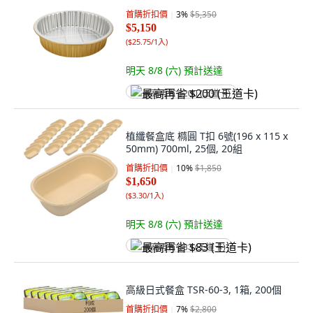
首購折扣價
3
%
$5,350
$5,150
(
$25.75/1入
)
明天 8/8 (六)
預計送達
最高再省 $200 (王道卡)
植纖餐盒底 橢圓 T扣 6號(196 x 115 x
50mm) 700ml, 25個, 20組
首購折扣價
10
%
$1,850
$1,650
(
$3.30/1入
)
明天 8/8 (六)
預計送達
最高再省 $83 (王道卡)
高級日式餐盒 TSR-60-3, 1箱, 200個
首購折扣價
7
%
$2,800