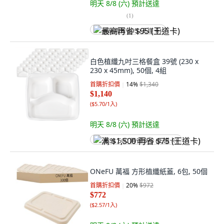
明天 8/8 (六)
預計送達
(
1
)
最高再省 $95 (王道卡)
白色植纖九吋三格餐盒 39號 (230 x
230 x 45mm), 50個, 4組
首購折扣價
14
%
$1,340
$1,140
(
$5.70/1入
)
明天 8/8 (六)
預計送達
满 $1,500 再省 $75 (王道卡)
ONeFU 萬福 方形植纖紙蓋, 6包, 50個
首購折扣價
20
%
$972
$772
(
$2.57/1入
)