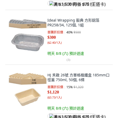
满 $1,500 再省 $75 (王道卡)
Ideal Wrapping 毅典 方形鋁箔
PR258/34, 125個, 1組
首購折扣價
40
%
$500
$300
(
$2.40/1入
)
明天 8/8 (六)
預計送達
(
3
)
HJ 禾啟 26號 方單格植纖盒 185mm口
徑蓋 750ml, 50個, 6條
首購折扣價
15
%
$1,320
$1,120
(
$3.73/1入
)
明天 8/8 (六)
預計送達
满 $1,500 再省 $75 (王道卡)