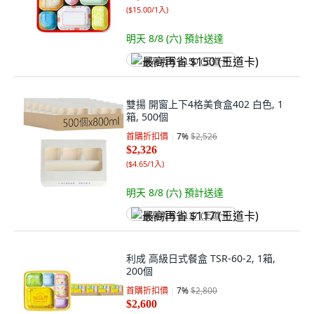
(
$15.00/1入
)
明天 8/8 (六)
預計送達
最高再省 $150 (王道卡)
雙揚 開窗上下4格美食盒402 白色, 1
箱, 500個
首購折扣價
7
%
$2,526
$2,326
(
$4.65/1入
)
明天 8/8 (六)
預計送達
最高再省 $117 (王道卡)
利成 高級日式餐盒 TSR-60-2, 1箱,
200個
首購折扣價
7
%
$2,800
$2,600