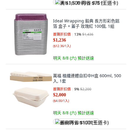
满 $1,500 再省 $75 (王道卡)
Ideal Wrapping 毅典 長方形彩色鋁
箔 盒子 + 蓋子 玫瑰紅 100個, 1組
首購折扣價
13
%
$1,436
$1,236
(
$12.36/1入
)
明天 8/8 (六)
預計送達
萬福 植纖連體自扣中H盒 600ml, 500
入, 1套
首購折扣價
9
%
$2,200
$2,000
(
$4.00/1入
)
明天 8/8 (六)
預計送達
最高再省 $100 (王道卡)