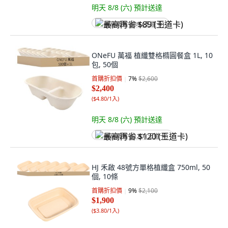
明天 8/8 (六)
預計送達
最高再省 $89 (王道卡)
ONeFU 萬福 植纖雙格橢圓餐盒 1L, 10
包, 50個
首購折扣價
7
%
$2,600
$2,400
(
$4.80/1入
)
明天 8/8 (六)
預計送達
最高再省 $120 (王道卡)
HJ 禾啟 48號方單格植纖盒 750ml, 50
個, 10條
首購折扣價
9
%
$2,100
$1,900
(
$3.80/1入
)