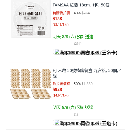
TAMSAA 紙盤 18cm, 1包, 50個
首購折扣價
40
%
$264
$158
(
$3.16/1入
)
明天 8/8 (六)
預計送達
(
294
)
满 $1,500 再省 $75 (王道卡)
HJ 禾啟 50號植纖餐盒 九宮格, 50個, 4
組
折扣後價格
50
%
$1,880
$928
(
$4.64/1入
)
明天 8/8 (六)
預計送達
(
1
)
满 $1,500 再省 $75 (王道卡)