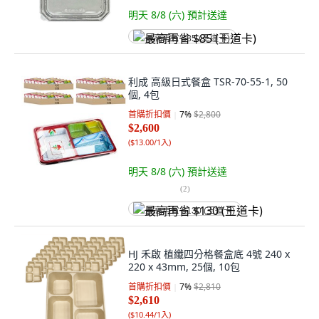
明天 8/8 (六)
預計送達
最高再省 $85 (王道卡)
利成 高級日式餐盒 TSR-70-55-1, 50
個, 4包
首購折扣價
7
%
$2,800
$2,600
(
$13.00/1入
)
明天 8/8 (六)
預計送達
(
2
)
最高再省 $130 (王道卡)
HJ 禾啟 植纖四分格餐盒底 4號 240 x
220 x 43mm, 25個, 10包
首購折扣價
7
%
$2,810
$2,610
(
$10.44/1入
)