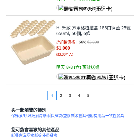
最高再省 $95 (王道卡)
HJ 禾啟 方單格植纖盒 185口徑蓋 25號
650ml, 50個, 6條
折扣後價格
66
%
$3,000
$1,000
(
$3.33/1入
)
明天 8/8 (六)
預計送達
满 $1,500 再省 $75 (王道卡)
2
3
4
5
1
與一起瀏覽的類別
保鮮膜/烘培紙
廚房紙巾
保鮮袋/塑膠袋
吸管
其他廚房用品
一次性餐具
您可能會喜歡的其他產品
紙餐盒
漢堡盒
紙盤
外帶餐盒