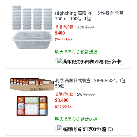
Highching 高精 PP一次性餐盒 含蓋
750ml, 100個, 1組
首購折扣價
33
%
$600
$400
(
$4.00/1入
)
明天 8/8 (六)
預計送達
满 $1,500 再省 $75 (王道卡)
利成 高級日式餐盒 TSR-90-60-1, 4包,
50個
首購折扣價
5
%
$3,600
$3,400
(
$17.00/1入
)
明天 8/8 (六)
預計送達
最高再省 $170 (王道卡)