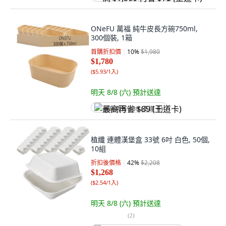
ONeFU 萬福 純牛皮長方碗750ml,
300個裝, 1箱
首購折扣價
10
%
$1,980
$1,780
(
$5.93/1入
)
明天 8/8 (六)
預計送達
最高再省 $89 (王道卡)
植纖 連體漢堡盒 33號 6吋 白色, 50個,
10組
折扣後價格
42
%
$2,208
$1,268
(
$2.54/1入
)
明天 8/8 (六)
預計送達
(
2
)