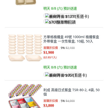
明天 8/8 (六)
預計送達
最高再省 $131 (王道卡)
$70 酷澎幣回饋
方單格植纖盒 49號 1000ml 植纖餐盒
外帶餐盒 一次性餐盒, 10組, 50入
首購折扣價
9
%
$2,100
$1,900
(
$3.80/1入
)
明天 8/8 (六)
預計送達
最高再省 $95 (王道卡)
利成 高級日式餐盒 TSR-80-2, 4袋, 50
個
首購折扣價
5
%
$4,000
$3,800