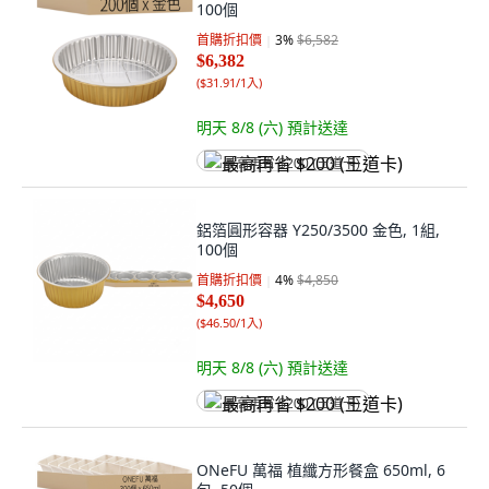
100個
首購折扣價
3
%
$6,582
$6,382
(
$31.91/1入
)
明天 8/8 (六)
預計送達
最高再省 $200 (王道卡)
鋁箔圓形容器 Y250/3500 金色, 1組,
100個
首購折扣價
4
%
$4,850
$4,650
(
$46.50/1入
)
明天 8/8 (六)
預計送達
最高再省 $200 (王道卡)
ONeFU 萬福 植纖方形餐盒 650ml, 6