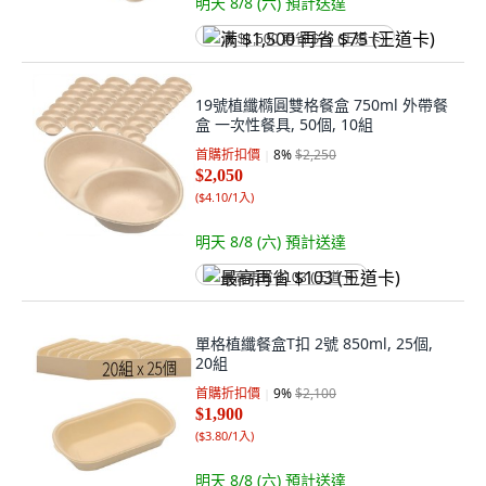
明天 8/8 (六)
預計送達
满 $1,500 再省 $75 (王道卡)
19號植纖橢圓雙格餐盒 750ml 外帶餐
盒 一次性餐具, 50個, 10組
首購折扣價
8
%
$2,250
$2,050
(
$4.10/1入
)
明天 8/8 (六)
預計送達
最高再省 $103 (王道卡)
單格植纖餐盒T扣 2號 850ml, 25個,
20組
首購折扣價
9
%
$2,100
$1,900
(
$3.80/1入
)
明天 8/8 (六)
預計送達