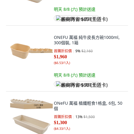
明天 8/8 (六)
預計送達
最高再省 $89 (王道卡)
ONEFU 萬福 純牛皮長方碗1000ml,
300個裝, 1箱
首購折扣價
9
%
$2,160
$1,960
(
$6.53/1入
)
明天 8/8 (六)
預計送達
最高再省 $98 (王道卡)
ONeFU 萬福 植纖輕食1格盒, 6包, 50
個
首購折扣價
13
%
$1,500
$1,300
(
$4.33/1入
)