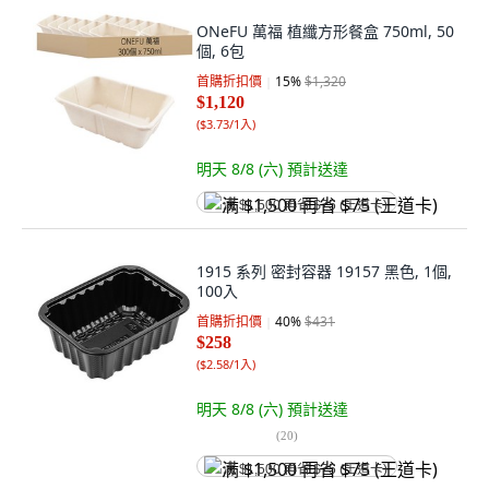
ONeFU 萬福 植纖方形餐盒 750ml, 50
個, 6包
首購折扣價
15
%
$1,320
$1,120
(
$3.73/1入
)
明天 8/8 (六)
預計送達
满 $1,500 再省 $75 (王道卡)
1915 系列 密封容器 19157 黑色, 1個,
100入
首購折扣價
40
%
$431
$258
(
$2.58/1入
)
明天 8/8 (六)
預計送達
(
20
)
满 $1,500 再省 $75 (王道卡)