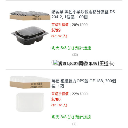
酷客樂 黑色小菜沙拉兩格分裝盒 DS-
204-2, 1個裝, 100個
首購折扣價
20
%
$999
$799
(
$7.99/1入
)
明天 8/8 (六)
預計送達
(
23
)
满 $1,500 再省 $75 (王道卡)
萬福 植纖長方OPS蓋 OF-188, 300個
裝, 1箱
首購折扣價
22
%
$900
$700
(
$2.33/1入
)
明天 8/8 (六)
預計送達
(
1
)