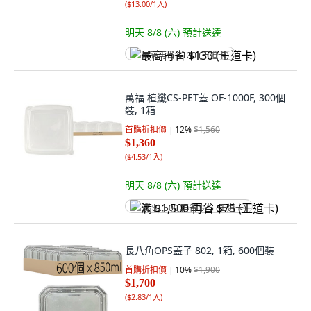
(
$13.00/1入
)
明天 8/8 (六)
預計送達
最高再省 $130 (王道卡)
萬福 植纖CS-PET蓋 OF-1000F, 300個
裝, 1箱
首購折扣價
12
%
$1,560
$1,360
(
$4.53/1入
)
明天 8/8 (六)
預計送達
满 $1,500 再省 $75 (王道卡)
長八角OPS蓋子 802, 1箱, 600個裝
首購折扣價
10
%
$1,900
$1,700
(
$2.83/1入
)