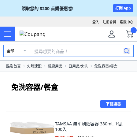
領取您的
$200
首購優惠卷!
打開 App
登入
註冊會員
客服中心
全部
酷澎首頁
火箭速配
餐廚用品
日用品/免洗
免洗容器/餐盒
免洗容器/餐盒
篩選器
TAMSAA 無印刷紙容器 380ml, 1個,
100入