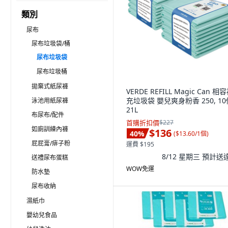
類別
尿布
尿布垃圾袋/桶
尿布垃圾袋
尿布垃圾桶
拋棄式紙尿褲
VERDE REFILL Magic Can 相
充垃圾袋 嬰兒爽身粉香 250, 10
泳池用紙尿褲
21L
布尿布/配件
首購折扣價
$227
如廁訓練內褲
$136
40
%
(
$13.60/1個
)
屁屁膏/痱子粉
運費 $195
8/12 星期三
預計送
送禮尿布蛋糕
WOW免運
防水墊
尿布收納
濕紙巾
嬰幼兒食品