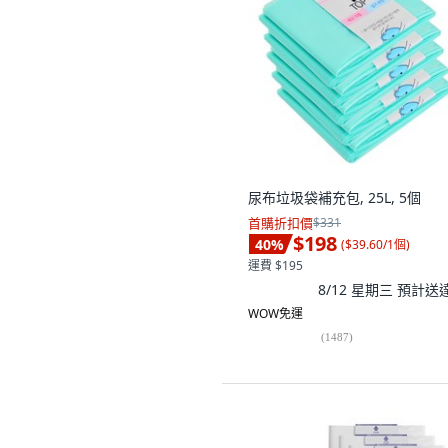
尿布垃圾袋補充包, 25L, 5個
首購折扣價
$331
$198
40
%
(
$39.60/1個
)
運費 $195
8/12 星期三
預計送
WOW免運
(
1487
)