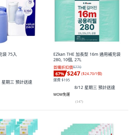
充袋 75入
EZkan THE 加長型 16m 通用補充袋
280, 10個, 27L
首購折扣價
$770
$247
67
%
(
$24.70/1個
)
運費 $195
12 星期三
預計送達
8/12 星期三
預計送達
WOW免運
(
147
)