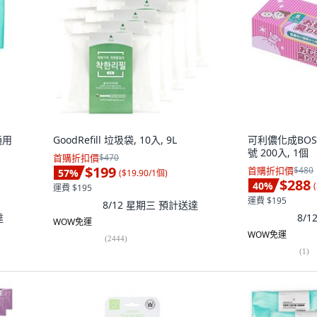
通用
GoodRefill 垃圾袋, 10入, 9L
可利儂化成BOS
號 200入, 1個
首購折扣價
$470
$199
首購折扣價
$480
57
%
(
$19.90/1個
)
$288
40
%
(
運費 $195
運費 $195
8/12 星期三
預計送達
達
8/
WOW免運
WOW免運
(
2444
)
(
1
)