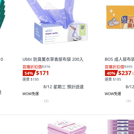
0
Ubbi 防臭薰衣草香尿布袋 200入
BOS 成人尿布袋 
首購折扣價
$376
首購折扣價
$395
$171
$237
54
%
40
%
(
運費 $195
運費 $195
8/12 星期三
預計送達
8/
達
WOW免運
WOW免運
(
2
)
(
1
)