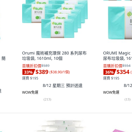
Orumi 魔術補充環保 280 系列尿布
ORUMI Magic R
用 簡
垃圾袋, 1610ml, 10個
尿布垃圾袋, 161
首購折扣價
$589
首購折扣價
$554
$389
$354
33
%
36
%
(
$38.90/1個
)
(
運費 $195
運費 $195
8/12 星期三
預計送達
8/
達
WOW免運
WOW免運
(
213
)
(
13
)