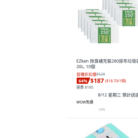
EZkan 除臭補充裝280尿布垃圾
20L, 10個
首購折扣價
$528
$187
64
%
(
$18.70/1個
)
運費 $195
8/12 星期三
預計送
WOW免運
(
49
)