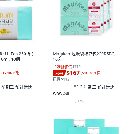
efill Eco 250 系列
Magikan 垃圾袋補充包220R5BC,
0ml, 10個
10入
首購折扣價
$719
$167
76
%
$35.40/1個
)
(
$16.70/1個
)
運費 $195
12 星期三
預計送達
8/12 星期三
預計送達
WOW免運
(
1150
)