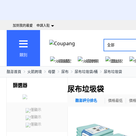
加到我的最愛
申請入駐
全部
類別
火箭速配
火箭跨境
嬰幼兒
酷澎首頁
火箭跨境
母嬰
尿布
尿布垃圾袋/桶
尿布垃圾袋
篩選器
尿布垃圾袋
酷澎評分排名
價格最低
價
僅顯示
僅顯示
僅顯示