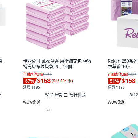
袋,
伊登公司 薰衣草香 魔術補充包 相容
Rekan 250
補充尿布垃圾袋, 9L, 10個
衣草香 10入
首購折扣價
$514
首購折扣價
$324
$168
$158
67
%
51
%
(
$16.80/1個
)
運費 $195
運費 $195
達
8/12 星期三
預計送達
8/
WOW免運
WOW免運
(
25
)