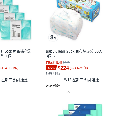
ual Lock 尿布補充袋
Baby Clean Suck 尿布垃圾袋 50入,
香, 1個
3個, 2L
首購折扣價
$415
$224
46
%
$154.00/1個
)
(
$74.67/1個
)
運費 $195
12 星期三
預計送達
8/12 星期三
預計送達
WOW免運
(
627
)