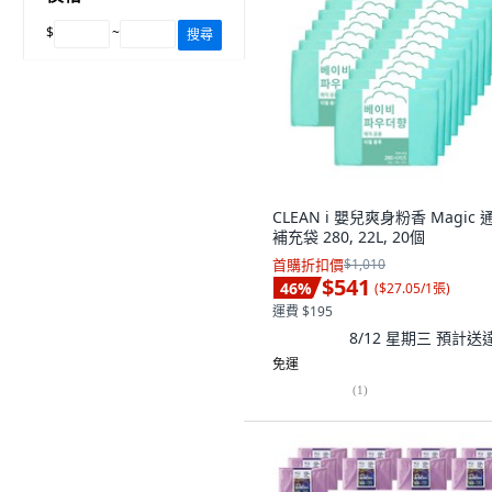
$
~
搜尋
CLEAN i 嬰兒爽身粉香 Magic 
補充袋 280, 22L, 20個
首購折扣價
$1,010
$541
46
%
(
$27.05/1張
)
運費 $195
8/12 星期三
預計送
免運
(
1
)