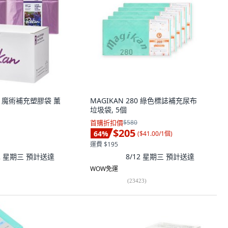
系列 魔術補充塑膠袋 薰
MAGIKAN 280 綠色標誌補充尿布
垃圾袋, 5個
首購折扣價
$580
$205
64
%
(
$41.00/1個
)
運費 $195
12 星期三
預計送達
8/12 星期三
預計送達
WOW免運
(
23423
)