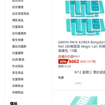
幼兒洗沐
幼兒護理
幼兒清潔用品
哺乳用品
兒童餐具
幼兒童寢具
衛生保健
GREEN PACK KOREA Bongdari
Net 280相容型 Magic Can 共
嬰幼兒服飾
易補充, 15個
兒童服飾
首購折扣價
$867
玩具/教具
$602
30
%
(
$40.13/1張
)
外出用品
運費 $195
8/12 星期三
預計送
安全用品
免運
兒童傢俱
(
600
)
孕婦食品
孕婦用品
價格