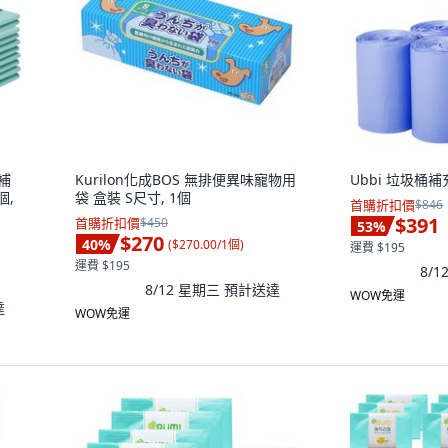
容補
Kurilon化成BOS 無排便異味寵物用
Ubbi 垃圾桶補
個,
袋 盒裝 S尺寸, 1個
首購折扣價
$846
$391
首購折扣價
$450
53
%
$270
40
%
(
$270.00/1個
)
運費 $195
運費 $195
8/
8/12 星期三
預計送達
WOW免運
達
WOW免運