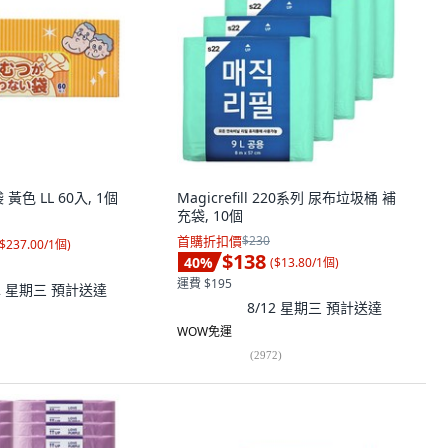
黃色 LL 60入, 1個
Magicrefill 220系列 尿布垃圾桶 補
充袋, 10個
首購折扣價
$230
$237.00/1個
)
$138
40
%
(
$13.80/1個
)
運費 $195
12 星期三
預計送達
8/12 星期三
預計送達
WOW免運
(
2972
)