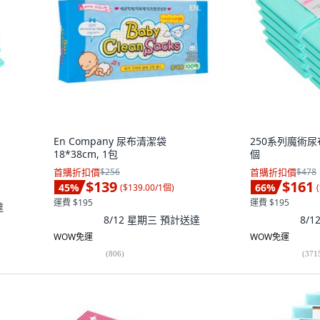
En Company 尿布清潔袋
250系列魔術尿
18*38cm, 1包
個
首購折扣價
$256
首購折扣價
$478
$139
$161
45
%
66
%
(
$139.00/1個
)
(
運費 $195
運費 $195
達
8/12 星期三
預計送達
8/
WOW免運
WOW免運
(
806
)
(
371