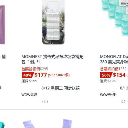
c 補
MOMNEST 攜帶式尿布垃圾袋補充
MONOFLAT D
包, 1個, 3L
280 嬰兒爽身粉
首購折扣價
$295
首購折扣價
$352
$177
$154
40
%
56
%
(
$177.00/1個
)
(
運費 $195
運費 $195
達
8/12 星期三
預計送達
8/
WOW免運
WOW免運
(
11
)
(
25
)