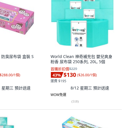
 防臭尿布袋 盒裝 S
World Clean 神奇補充包 嬰兒爽身
粉香 尿布袋 250系列, 20L, 5個
首購折扣價
$229
$130
43
%
$288.00/1個
)
(
$26.00/1個
)
運費 $195
12 星期三
預計送達
8/12 星期三
預計送達
WOW免運
(
518
)