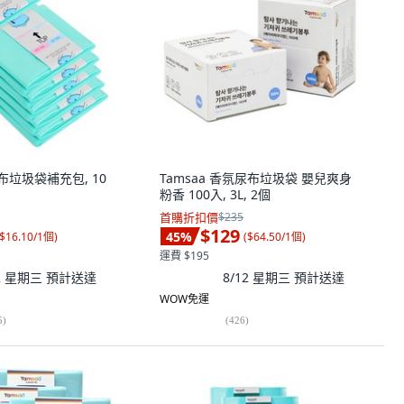
布垃圾袋補充包, 10
Tamsaa 香氛尿布垃圾袋 嬰兒爽身
粉香 100入, 3L, 2個
首購折扣價
$235
$129
45
%
$16.10/1個
)
(
$64.50/1個
)
運費 $195
12 星期三
預計送達
8/12 星期三
預計送達
WOW免運
5
)
(
426
)