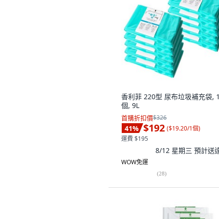
香利菲 220型 尿布垃圾補充袋, 1
個, 9L
首購折扣價
$326
$192
41
%
(
$19.20/1個
)
運費 $195
8/12 星期三
預計送
WOW免運
(
28
)