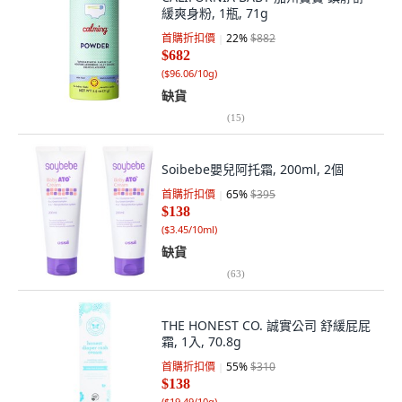
緩爽身粉, 1瓶, 71g
首購折扣價
22
%
$882
$682
(
$96.06/10g
)
缺貨
(
15
)
Soibebe嬰兒阿托霜, 200ml, 2個
首購折扣價
65
%
$395
$138
(
$3.45/10ml
)
缺貨
(
63
)
THE HONEST CO. 誠實公司 舒緩屁屁
霜, 1入, 70.8g
首購折扣價
55
%
$310
$138
(
$19.49/10g
)