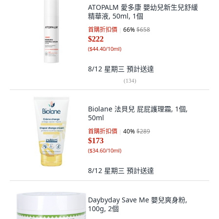
ATOPALM 愛多康 嬰幼兒新生兒舒緩
精華液, 50ml, 1個
首購折扣價
66
%
$658
$222
(
$44.40/10ml
)
8/12 星期三
預計送達
(
134
)
Biolane 法貝兒 屁屁護理霜, 1個,
50ml
首購折扣價
40
%
$289
$173
(
$34.60/10ml
)
8/12 星期三
預計送達
Daybyday Save Me 嬰兒爽身粉,
100g, 2個