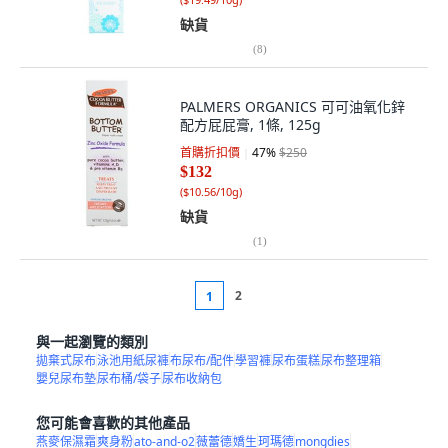
缺貨
(
8
)
PALMERS ORGANICS 可可油氧化鋅
配方屁屁膏, 1條, 125g
首購折扣價
47
%
$250
$132
(
$10.56/10g
)
缺貨
(
1
)
2
1
與一起瀏覽的類別
拋棄式尿布
泳池用紙尿褲
布尿布/配件
學習褲
尿布蛋糕
尿布整理箱
嬰兒尿布墊
尿布桶/袋子
尿布收納包
您可能會喜歡的其他產品
燕麥保濕霜
爽身粉
ato-and-o2
薇蕾德
嬌生
珂瑪德
mongdies