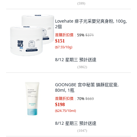
(
599
)
Lovehate 痱子光采嬰兒爽身粉, 100g,
2個
首購折扣價
59
%
$371
$151
(
$7.55/10g
)
8/12 星期三
預計送達
(
3862
)
GOONGBE 宫中秘策 鎮靜屁屁膏,
80ml, 1瓶
首購折扣價
70
%
$669
$198
(
$24.75/10ml
)
8/12 星期三
預計送達
(
1047
)