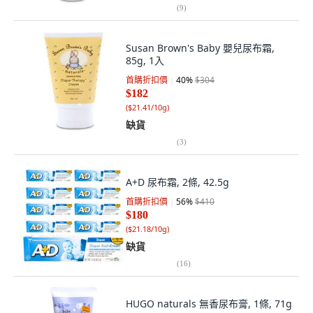
(
9
)
Susan Brown's Baby 嬰兒尿布霜,
85g, 1入
首購折扣價
40
%
$304
$182
(
$21.41/10g
)
缺貨
(
3
)
A+D 尿布霜, 2條, 42.5g
首購折扣價
56
%
$410
$180
(
$21.18/10g
)
缺貨
(
16
)
HUGO naturals 無香尿布膏, 1條, 71g