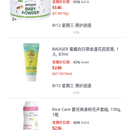
首購折扣價
65
%
$418
$146
(
$7.30/10g
)
8/12 星期三
預計送達
(
26
)
BADGER 蜜蠟向日葵金盞花屁屁膏, 1
入, 87ml
首購折扣價
45
%
$440
$240
(
$27.59/10ml
)
8/12 星期三
預計送達
(
24
)
Rice Care 嬰兒爽身粉花卉套組, 150g,
1瓶
首購折扣價
40
%
$394
$236