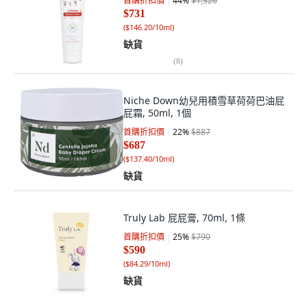
首購折扣價
44
%
$1,326
$731
(
$146.20/10ml
)
缺貨
(
8
)
Niche Down幼兒用積雪草荷荷巴油屁
屁霜, 50ml, 1個
首購折扣價
22
%
$887
$687
(
$137.40/10ml
)
缺貨
Truly Lab 屁屁膏, 70ml, 1條
首購折扣價
25
%
$790
$590
(
$84.29/10ml
)
缺貨