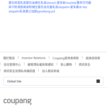
嬰兒保濕乳液
嬰兒油
嬌生乳液
atono2-愛多氧
mustela
寶貝可可麗
痱子粉
液態爽身粉
嬌生嬰兒油
兒童乳液
atopalm-愛多康
dr-bio
atopalm乳液
慕之恬廊
pyunkang-yul
Investor Relations
關於酷澎
Coupang使用者條款
退換貨政策
信任管理中心
顧客隱私權政策通知
安心購物
資訊安全
資訊安全及隱私保護認證
加入酷澎商城
Global Site