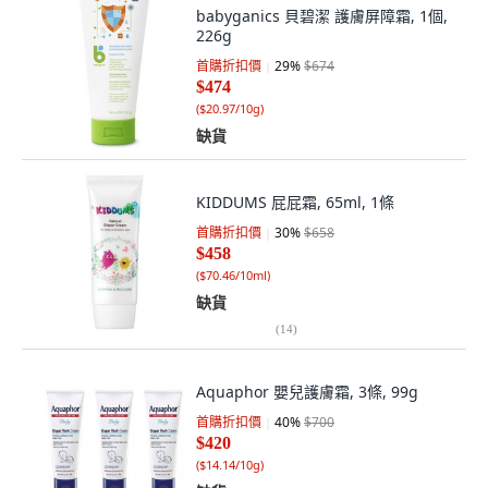
babyganics 貝碧潔 護膚屏障霜, 1個,
226g
首購折扣價
29
%
$674
$474
(
$20.97/10g
)
缺貨
KIDDUMS 屁屁霜, 65ml, 1條
首購折扣價
30
%
$658
$458
(
$70.46/10ml
)
缺貨
(
14
)
Aquaphor 嬰兒護膚霜, 3條, 99g
首購折扣價
40
%
$700
$420
(
$14.14/10g
)