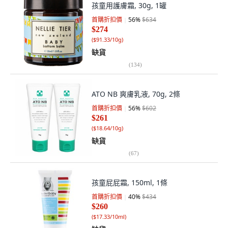
孩童用護膚霜, 30g, 1罐
首購折扣價
56
%
$634
$274
(
$91.33/10g
)
缺貨
(
134
)
ATO NB 爽膚乳液, 70g, 2條
首購折扣價
56
%
$602
$261
(
$18.64/10g
)
缺貨
(
67
)
孩童屁屁霜, 150ml, 1條
首購折扣價
40
%
$434
$260
(
$17.33/10ml
)