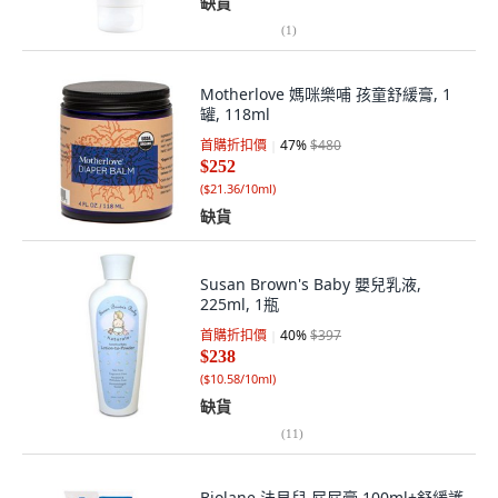
缺貨
(
1
)
Motherlove 媽咪樂哺 孩童舒緩膏, 1
罐, 118ml
首購折扣價
47
%
$480
$252
(
$21.36/10ml
)
缺貨
Susan Brown's Baby 嬰兒乳液,
225ml, 1瓶
首購折扣價
40
%
$397
$238
(
$10.58/10ml
)
缺貨
(
11
)
Biolane 法貝兒 屁屁膏 100ml+舒緩護