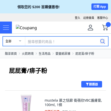
領取您的
$200
首購優惠卷!
打開 App
登入
註冊會員
客服中心
全部
酷澎首頁
火箭跨境
生活用品
嬰童紙尿褲
屁屁膏/痱子粉
屁屁膏/痱子粉
篩選器
mustela 慕之恬廊 衛蓓欣VBC護膚膏,
100ml, 1條