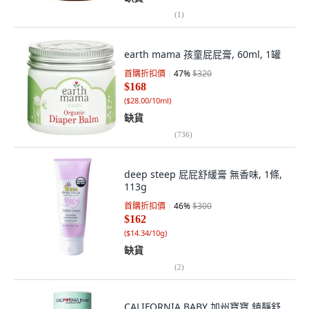
(
1
)
earth mama 孩童屁屁膏, 60ml, 1罐
首購折扣價
47
%
$320
$168
(
$28.00/10ml
)
缺貨
(
736
)
deep steep 屁屁舒緩膏 無香味, 1條,
113g
首購折扣價
46
%
$300
$162
(
$14.34/10g
)
缺貨
(
2
)
CALIFORNIA BABY 加州寶寶 鎮靜舒