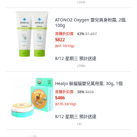
(
104
)
ATONO2 Oxygen 嬰兒爽身粉霜, 2個,
100g
首購折扣價
43
%
$1,457
$822
(
$41.10/10g
)
8/12 星期三
預計送達
(
396
)
Healjo 躲貓貓嬰兒萬用膏, 30g, 1個
首購折扣價
38
%
$658
$406
(
$135.33/10g
)
8/12 星期三
預計送達
(
4
)