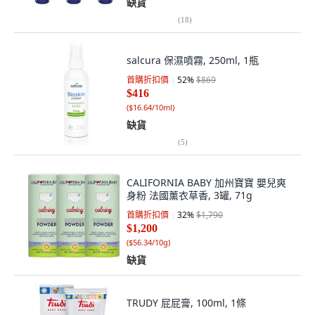
缺貨
(
18
)
salcura 保濕噴霧, 250ml, 1瓶
首購折扣價
52
%
$869
$416
(
$16.64/10ml
)
缺貨
(
5
)
CALIFORNIA BABY 加州寶寶 嬰兒爽
身粉 法國薰衣草香, 3罐, 71g
首購折扣價
32
%
$1,790
$1,200
(
$56.34/10g
)
缺貨
TRUDY 屁屁膏, 100ml, 1條