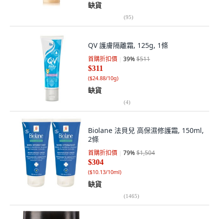
缺貨
(
95
)
QV 護膚隔離霜, 125g, 1條
首購折扣價
39
%
$511
$311
(
$24.88/10g
)
缺貨
(
4
)
Biolane 法貝兒 高保濕修護霜, 150ml,
2條
首購折扣價
79
%
$1,504
$304
(
$10.13/10ml
)
缺貨
(
1465
)