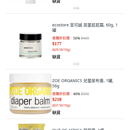
缺貨
(
14
)
ecostore 宜可誠 孩童屁屁霜, 60g, 1
罐
首購折扣價
56
%
$409
$177
(
$29.50/10g
)
缺貨
(
12
)
ZOE ORGANICS 兒童尿布膏, 1罐,
56g
首購折扣價
46
%
$390
$210
(
$37.50/10g
)
缺貨