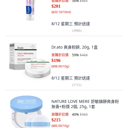
首購折扣價
56
%
$465
$201
(
$20.10/10ml
)
8/12 星期三
預計送達
(
3986
)
Dr.ato 爽身粉餅, 20g, 1盒
首購折扣價
59
%
$488
$196
(
$98.00/10g
)
8/12 星期三
預計送達
(
1721
)
NATURE LOVE MERE 舒敏鎮靜爽身粉
無香+粉撲 2個, 25g, 1套
首購折扣價
40
%
$360
$215
(
$86.00/10g
)