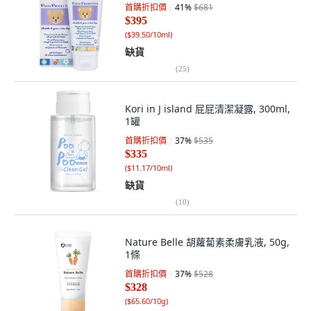
首購折扣價
41
%
$681
$395
(
$39.50/10ml
)
缺貨
(
25
)
Kori in J island 屁屁清潔凝露, 300ml,
1罐
首購折扣價
37
%
$535
$335
(
$11.17/10ml
)
缺貨
(
10
)
Nature Belle 胡蘿蔔素柔膚乳液, 50g,
1條
首購折扣價
37
%
$528
$328
(
$65.60/10g
)