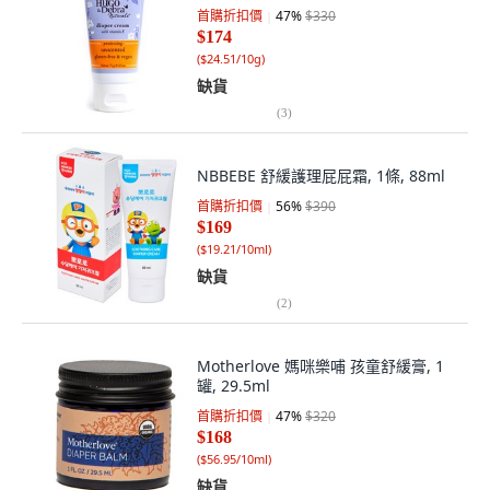
首購折扣價
47
%
$330
$174
(
$24.51/10g
)
缺貨
(
3
)
NBBEBE 舒緩護理屁屁霜, 1條, 88ml
首購折扣價
56
%
$390
$169
(
$19.21/10ml
)
缺貨
(
2
)
Motherlove 媽咪樂哺 孩童舒緩膏, 1
罐, 29.5ml
首購折扣價
47
%
$320
$168
(
$56.95/10ml
)
缺貨