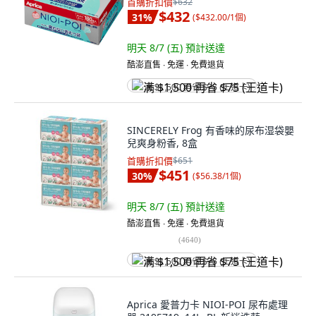
首購折扣價
$632
$432
31
%
(
$432.00/1個
)
明天 8/7 (五)
預計送達
酷澎直售 ∙ 免運 ∙ 免費退貨
满 $1,500 再省 $75 (王道卡)
SINCERELY Frog 有香味的尿布湿袋嬰
兒爽身粉香, 8盒
首購折扣價
$651
$451
30
%
(
$56.38/1個
)
明天 8/7 (五)
預計送達
酷澎直售 ∙ 免運 ∙ 免費退貨
(
4640
)
满 $1,500 再省 $75 (王道卡)
Aprica 愛普力卡 NIOI-POI 尿布處理