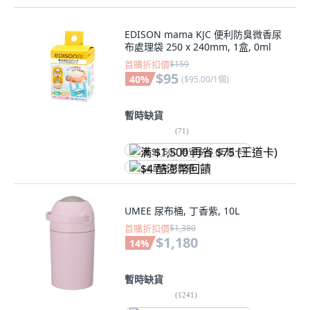
EDISON mama KJC 便利防臭微香尿
布處理袋 250 x 240mm, 1盒, 0ml
首購折扣價
$159
$95
40
%
(
$95.00/1個
)
暫時缺貨
(
71
)
满 $1,500 再省 $75 (王道卡)
$4 酷澎幣回饋
UMEE 尿布桶, 丁香紫, 10L
首購折扣價
$1,380
$1,180
14
%
暫時缺貨
(
1241
)