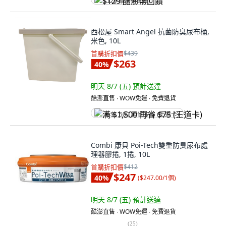
$129 酷澎幣回饋
西松屋 Smart Angel 抗菌防臭尿布桶,
米色, 10L
首購折扣價
$439
$263
40
%
明天 8/7 (五)
預計送達
酷澎直售 ∙ WOW免運 ∙ 免費退貨
满 $1,500 再省 $75 (王道卡)
Combi 康貝 Poi-Tech雙重防臭尿布處
理器膠捲, 1捲, 10L
首購折扣價
$412
$247
40
%
(
$247.00/1個
)
明天 8/7 (五)
預計送達
酷澎直售 ∙ WOW免運 ∙ 免費退貨
(
25
)