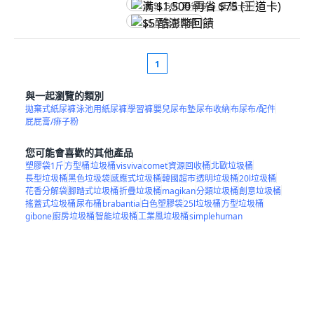
满 $1,500 再省 $75 (王道卡)
$5 酷澎幣回饋
1
與一起瀏覽的類別
拋棄式紙尿褲
泳池用紙尿褲
學習褲
嬰兒尿布墊
尿布收納
布尿布/配件
屁屁膏/痱子粉
您可能會喜歡的其他產品
塑膠袋1斤
方型桶
垃圾桶
visviva
comet
資源回收桶
北歐垃圾桶
長型垃圾桶
黑色垃圾袋
感應式垃圾桶
韓國超市
透明垃圾桶
20l垃圾桶
花香分解袋
腳踏式垃圾桶
折疊垃圾桶
magikan
分類垃圾桶
創意垃圾桶
搖蓋式垃圾桶
尿布桶
brabantia
白色塑膠袋
25l垃圾桶
方型垃圾桶
gibone
廚房垃圾桶
智能垃圾桶
工業風垃圾桶
simplehuman