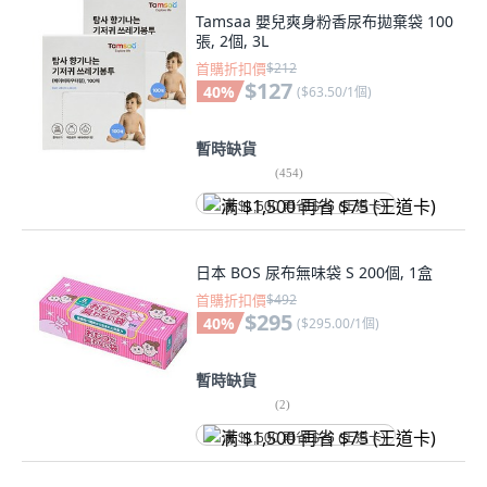
Tamsaa 嬰兒爽身粉香尿布拋棄袋 100
張, 2個, 3L
首購折扣價
$212
$127
40
%
(
$63.50/1個
)
暫時缺貨
(
454
)
满 $1,500 再省 $75 (王道卡)
日本 BOS 尿布無味袋 S 200個, 1盒
首購折扣價
$492
$295
40
%
(
$295.00/1個
)
暫時缺貨
(
2
)
满 $1,500 再省 $75 (王道卡)