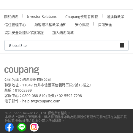
Investor Relations
關於酷澎
Coupang使用者條款
退換貨政策
信任管理中心
顧客隱私權政策通知
安心購物
資訊安全
資訊安全及隱私保護認證
加入酷澎商城
Global Site
公司名稱：酷澎股份有限公司
聯繫地址：11049 台北市信義區信義路五段7號13樓之1
統編：91002999
客服中心：0809-088-810 (免費) / 02-5592-7298
電子郵件：help_tw@coupang.com
©Coupang Taiwan Co., Ltd. 保留所有權利。
本網站上顯示的所有商標、標誌和服務標誌均為酷澎股份有限公司和/或其在美國和其
他國家/地區註冊之關聯公司之所屬財產。