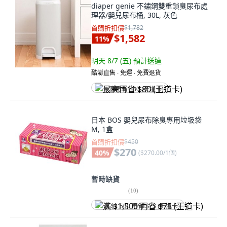
diaper genie 不鏽鋼雙重鎖臭尿布處
理器/嬰兒尿布桶, 30L, 灰色
首購折扣價
$1,782
$1,582
11
%
明天 8/7 (五)
預計送達
酷澎直售 ∙ 免運 ∙ 免費退貨
最高再省 $80 (王道卡)
日本 BOS 嬰兒尿布除臭專用垃圾袋
M, 1盒
首購折扣價
$450
$270
40
%
(
$270.00/1個
)
暫時缺貨
(
10
)
满 $1,500 再省 $75 (王道卡)