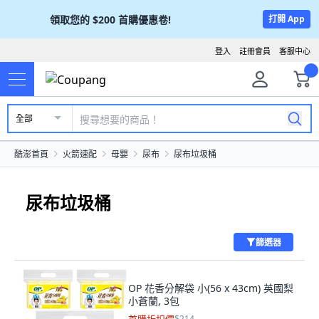
領取您的
$200
首購優惠卷!
打開 App
登入
註冊會員
客服中心
全部
酷澎首頁
火箭速配
母嬰
尿布
尿布垃圾桶
尿布垃圾桶
篩選器
OP 花香分解袋 小(56 x 43cm) 英國梨
小蒼蘭, 3包
$214