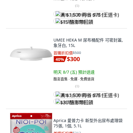
(
1
)
满 $1,500 再省 $75 (王道卡)
$15 酷澎幣回饋
UMEE HEKA M 尿布桶配件 可密封蓋,
象牙白, 15L
首購折扣價
$500
$300
40
%
明天 8/7 (五)
預計送達
酷澎直售 ∙ 免運 ∙ 免費退貨
(
1
)
满 $1,500 再省 $75 (王道卡)
$30 酷澎幣回饋
Aprica 愛普力卡 新型外出尿布處理袋
75張, 1個, 5.1L