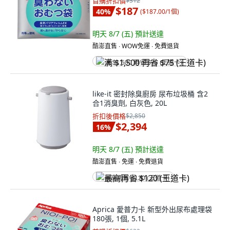
首購折扣價
$312
$187
40
%
(
$187.00/1個
)
明天 8/7 (五)
預計送達
酷澎直售 ∙ WOW免運 ∙ 免費退貨
满 $1,500 再省 $75 (王道卡)
like-it 密封除臭廚房 尿布垃圾桶 含2
合1消臭劑, 白灰色, 20L
折扣後價格
$2,850
$2,394
16
%
明天 8/7 (五)
預計送達
酷澎直售 ∙ 免運 ∙ 免費退貨
最高再省 $120 (王道卡)
Aprica 愛普力卡 新型外出尿布處理袋
180張, 1個, 5.1L