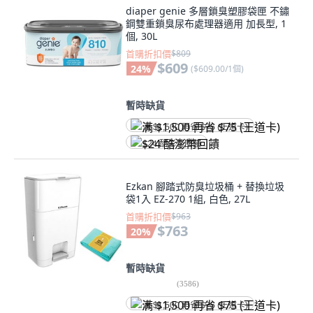
diaper genie 多層鎖臭塑膠袋匣 不鏽
鋼雙重鎖臭尿布處理器適用 加長型, 1
個, 30L
首購折扣價
$809
$609
24
%
(
$609.00/1個
)
暫時缺貨
满 $1,500 再省 $75 (王道卡)
$24 酷澎幣回饋
Ezkan 腳踏式防臭垃圾桶 + 替換垃圾
袋1入 EZ-270 1組, 白色, 27L
首購折扣價
$963
$763
20
%
暫時缺貨
(
3586
)
满 $1,500 再省 $75 (王道卡)