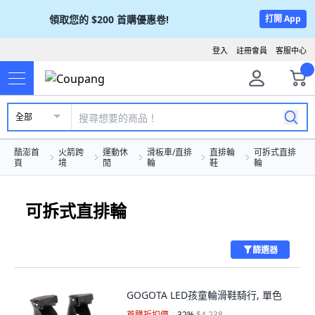
領取您的
$200
首購優惠卷!
打開 App
登入
註冊會員
客服中心
全部
酷澎首
火箭跨
運動休
滑板車/直排
直排輪
可拆式直排
頁
境
閒
輪
鞋
輪
可拆式直排輪
篩選器
GOGOTA LED孩童輪滑鞋騎行, 單色
首購折扣價
32
%
$4,238