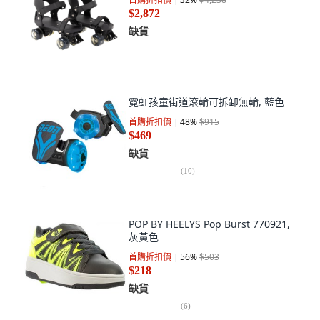
$2,872
缺貨
霓虹孩童街道滾輪可拆卸無輪, 藍色
首購折扣價
48
%
$915
$469
缺貨
(
10
)
POP BY HEELYS Pop Burst 770921,
灰黃色
首購折扣價
56
%
$503
$218
缺貨
(
6
)