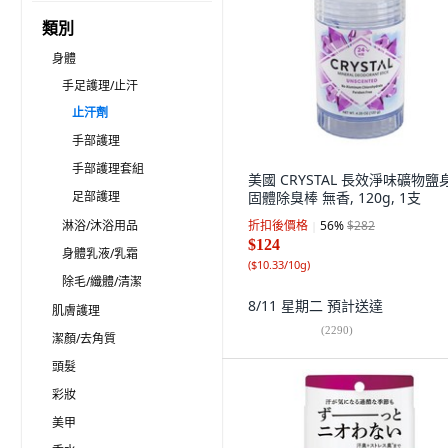
類別
身體
手足護理/止汗
止汗劑
手部護理
手部護理套組
美國 CRYSTAL 長效淨味礦物鹽
足部護理
固體除臭棒 無香, 120g, 1支
淋浴/沐浴用品
折扣後價格
56
%
$282
$124
身體乳液/乳霜
(
$10.33/10g
)
除毛/纖體/清潔
8/11 星期二
預計送達
肌膚護理
(
2290
)
潔顏/去角質
頭髮
彩妝
美甲