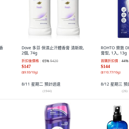
體香
Dove 多芬 保濕止汗體香膏 清新款,
ROHTO 樂敦 
2個, 74g
膏型, 1入, 13g
折扣後價格
65
%
$420
首購折扣價
44
%
$147
$144
(
$9.93/10g
)
(
$110.77/10g
)
8/11 星期二
預計送達
8/12 星期三
預
(
1944
)
(
26
)