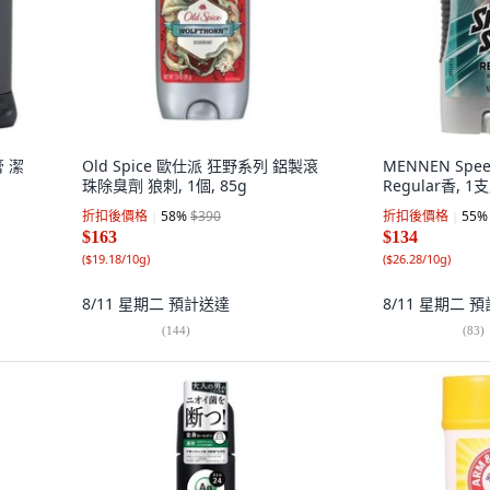
膏 潔
Old Spice 歐仕派 狂野系列 鋁製滾
MENNEN Spee
珠除臭劑 狼刺, 1個, 85g
Regular香, 1支
折扣後價格
58
%
$390
折扣後價格
55
%
$163
$134
(
$19.18/10g
)
(
$26.28/10g
)
8/11 星期二
預計送達
8/11 星期二
預
(
144
)
(
83
)