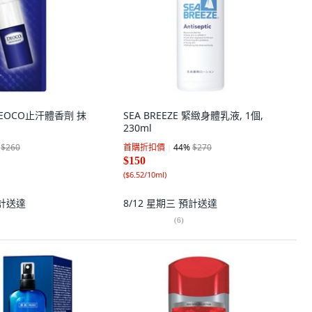
DEOCO止汗體香劑 抹
SEA BREEZE 緊緻身體乳液, 1個,
230ml
$260
首購折扣價
44
%
$270
$150
(
$6.52/10ml
)
計送達
8/12 星期三
預計送達
(
6
)