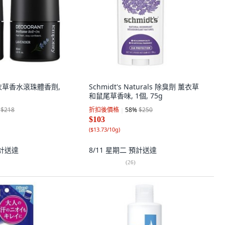
 薰衣草香水滾珠體香劑,
Schmidt's Naturals 除臭劑 薰衣草
和鼠尾草香味, 1個, 75g
$218
折扣後價格
58
%
$250
$103
(
$13.73/10g
)
計送達
8/11 星期二
預計送達
(
26
)