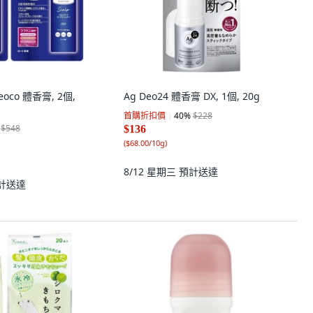
eoco 體香膏, 2個,
Ag Deo24 體香膏 DX, 1個, 20g
首購折扣價
40
%
$228
$548
$136
(
$68.00/10g
)
8/12 星期三
預計送達
計送達