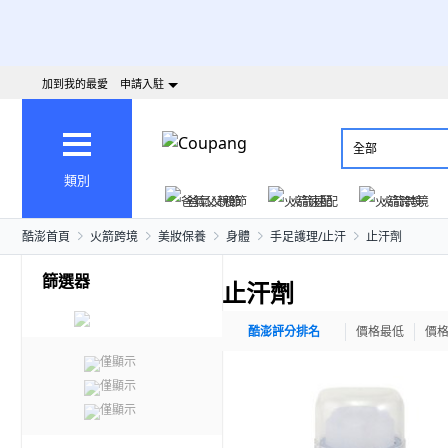
加到我的最愛
申請入駐
全部
類別
爸氣父親節
火箭速配
火箭跨境
酷澎首頁
火箭跨境
美妝保養
身體
手足護理/止汗
止汗劑
篩選器
止汗劑
酷澎評分排名
價格最低
價
僅顯示
僅顯示
僅顯示