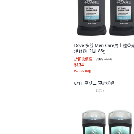
Dove 多芬 Men Care男士體香
淨舒適, 2個, 85g
折扣後價格
78
%
$610
$134
(
$7.88/10g
)
8/11 星期二
預計送達
(
178
)