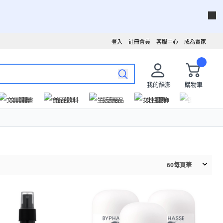
登入
註冊會員
客服中心
成為賣家
我的酷澎
購物車
文具圖書
食品飲料
生活用品
女性服飾
運動戶外
60
每頁筆