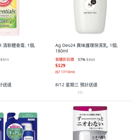
R 清新體香膏, 1個,
Ag Deo24 異味護理保濕乳, 1個,
180ml
$311
首購折扣價
57
%
$303
$129
(
$7.17/10ml
)
計送達
8/12 星期三
預計送達
(
1
)