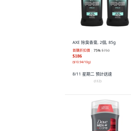
AXE 除臭香膏, 2個, 85g
首購折扣價
75
%
$750
$186
(
$10.94/10g
)
8/11 星期二
預計送達
(
112
)