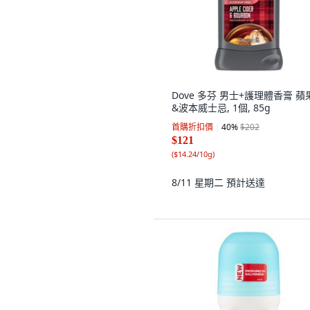
Dove 多芬 男士+護理體香膏 蘋
&波本威士忌, 1個, 85g
首購折扣價
40
%
$202
$121
(
$14.24/10g
)
8/11 星期二
預計送達