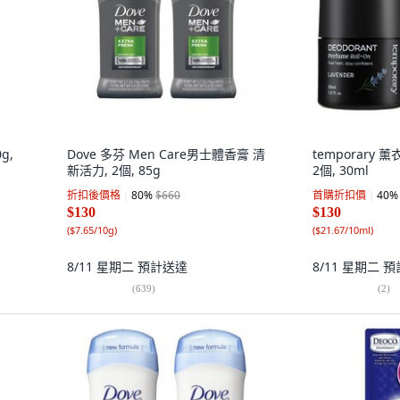
g,
Dove 多芬 Men Care男士體香膏 清
temporary
新活力, 2個, 85g
2個, 30ml
折扣後價格
80
%
$660
首購折扣價
40
%
$130
$130
(
$7.65/10g
)
(
$21.67/10ml
)
8/11 星期二
預計送達
8/11 星期二
預
(
639
)
(
2
)