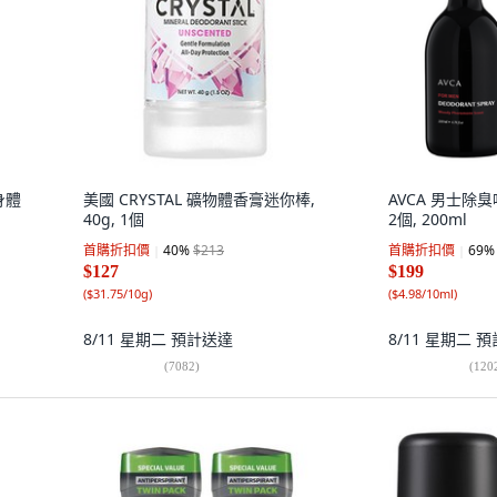
身體
美國 CRYSTAL 礦物體香膏迷你棒,
AVCA 男士除
40g, 1個
2個, 200ml
首購折扣價
40
%
$213
首購折扣價
69
%
$127
$199
(
$31.75/10g
)
(
$4.98/10ml
)
8/11 星期二
預計送達
8/11 星期二
預
(
7082
)
(
120