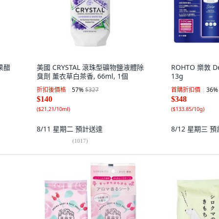
果醋
美國 CRYSTAL 滾珠型礦物鹽液體除
ROHTO 樂敦 D
臭劑 薰衣草白茶香, 66ml, 1個
13g
折扣後價格
57
%
$327
首購折扣價
36
%
$140
$348
(
$21.21/10ml
)
(
$133.85/10g
)
8/11 星期二
預計送達
8/12 星期三
預
(
1017
)