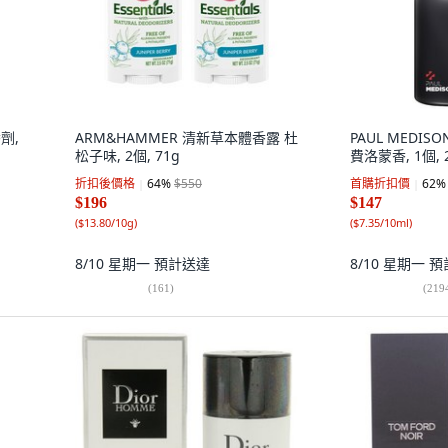
香劑,
ARM&HAMMER 清新草本體香露 杜
PAUL MEDI
松子味, 2個, 71g
費洛蒙香, 1個, 
折扣後價格
64
%
$550
首購折扣價
62
%
$196
$147
(
$13.80/10g
)
(
$7.35/10ml
)
8/10 星期一
預計送達
8/10 星期一
預
(
161
)
(
219