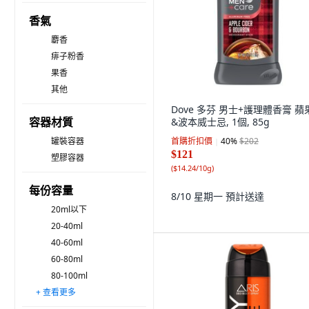
香氣
麝香
痱子粉香
果香
其他
Dove 多芬 男士+護理體香膏 蘋
容器材質
&波本威士忌, 1個, 85g
罐裝容器
首購折扣價
40
%
$202
$121
塑膠容器
(
$14.24/10g
)
每份容量
8/10 星期一
預計送達
20ml以下
20-40ml
40-60ml
60-80ml
80-100ml
+ 查看更多
100-500ml
500-1,000ml
1,000-2,000ml
2,000-3,000ml
3,000-4,000ml
4,000ml 以上
50ml以下
50-100ml
100-200ml
200-300ml
300-500ml
500-800ml
800-1,000ml
1,000-1,500ml
1,500ml 以上