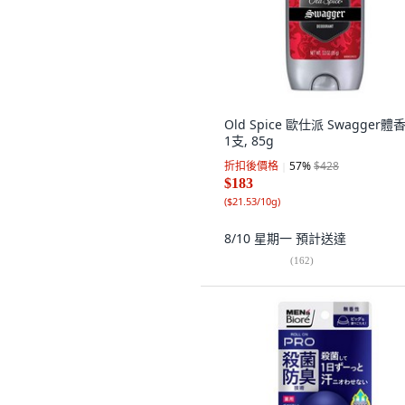
Old Spice 歐仕派 Swagger體
1支, 85g
折扣後價格
57
%
$428
$183
(
$21.53/10g
)
8/10 星期一
預計送達
(
162
)