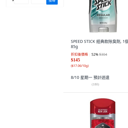
搜尋
SPEED STICK 經典款除臭劑, 1個
85g
折扣後價格
52
%
$304
$145
(
$17.06/10g
)
8/10 星期一
預計送達
(
180
)