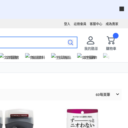
登入
註冊會員
客服中心
成為賣家
我的酷澎
購物車
文具圖書
食品飲料
生活用品
女性服飾
運動戶外
60
每頁筆