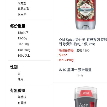
滾筒型
乳霜類型
粉末型
每份重量
15g以下
15-50g
Old Spice 歐仕派 狂野系列 鋁
珠除臭劑 狼刺, 1個, 85g
50-150g
150-300g
折扣後價格
55
%
$390
$172
300g以上
(
$20.24/10g
)
性別
8/10 星期一
預計送達
男
(
144
)
通用
有無香味
無香味
有香味