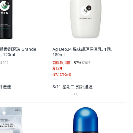
士體香劑滾珠 Grande
Ag Deo24 異味護理保濕乳, 1個,
 120ml
180ml
$202
首購折扣價
57
%
$303
$129
(
$7.17/10ml
)
計送達
8/11 星期二
預計送達
(
1
)