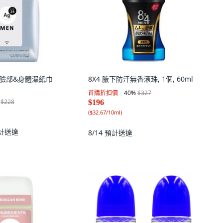
男士臉部&身體濕紙巾
8X4 腋下防汗無香滾珠, 1個, 60ml
首購折扣價
40
%
$327
$228
$196
(
$32.67/10ml
)
計送達
8/14
預計送達