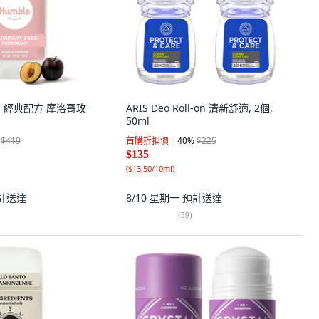
香劑 經典配方 摩洛哥玫
ARIS Deo Roll-on 清新舒適, 2個,
50ml
$419
首購折扣價
40
%
$225
$135
(
$13.50/10ml
)
計送達
8/10 星期一
預計送達
(
59
)