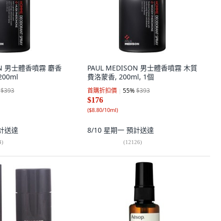
SON 男士體香噴霧 麝香
PAUL MEDISON 男士體香噴霧 木質
200ml
費洛蒙香, 200ml, 1個
$393
首購折扣價
55
%
$393
$176
(
$8.80/10ml
)
計送達
8/10 星期一
預計送達
4
)
(
12126
)