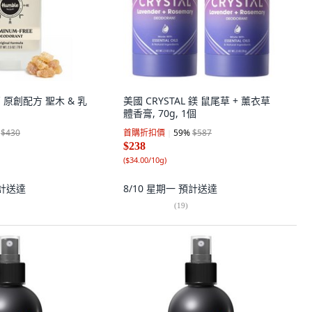
膏 原創配方 聖木 & 乳
美國 CRYSTAL 鎂 鼠尾草 + 薰衣草
體香膏, 70g, 1個
$430
首購折扣價
59
%
$587
$238
(
$34.00/10g
)
計送達
8/10 星期一
預計送達
(
19
)