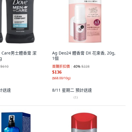
n Care男士體香膏 潔
Ag Deo24 體香膏 DX 花束香, 20g,
g
1個
$610
首購折扣價
40
%
$228
$136
(
$68.00/10g
)
計送達
8/11 星期二
預計送達
)
(
1
)