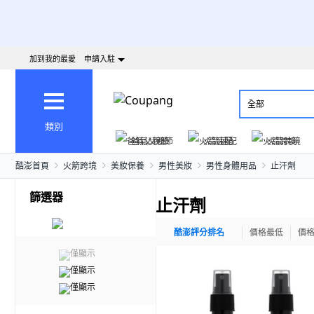
加到我的最愛
申請入駐
全部
類別
爸氣父親節
火箭速配
火箭跨境
酷澎首頁
火箭跨境
美妝保養
男性美妝
男性身體用品
止汗劑
篩選器
止汗劑
酷澎評分排名
價格最低
價
僅顯示
僅顯示
僅顯示