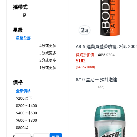
攜帶式
是
星級
星級
全部
4分或更多
ARIS 運動員體香噴霧, 2個, 200
3分或更多
首購折扣價
40
%
$304
2分或更多
$182
(
$4.55/10ml
)
1分或更多
8/10 星期一
預計送達
價格
(
32
)
全部價格
$200以下
$200 ~ $400
$400 ~ $600
$600 ~ $800
$800以上
$
~