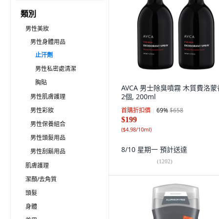
類別
男性美妝
男性身體用品
止汗劑
男性私密處清潔
胸貼
AVCA 男士除臭噴霧 木質費洛蒙
2個, 200ml
男性肌膚護理
男性彩妝
首購折扣價
69
%
$658
$199
男性保養組合
(
$4.98/10ml
)
男性頭髮用品
8/10 星期一
預計送達
男性刮鬍用品
(
1202
)
肌膚護理
潔顏/去角質
頭髮
身體