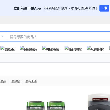
立即前往下載App
不錯過最新優惠、更多功能等著你！
下載
嬰幼兒
保健醫療
美妝保養
個人清潔
玩具休閒
格最高
最熱銷
最新上架