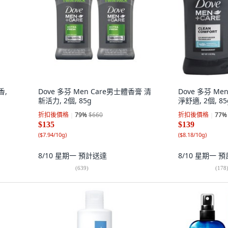
香,
Dove 多芬 Men Care男士體香膏 清
Dove 多芬 Me
新活力, 2個, 85g
淨舒適, 2個, 85
折扣後價格
79
%
$660
折扣後價格
77
%
$135
$139
(
$7.94/10g
)
(
$8.18/10g
)
8/10 星期一
預計送達
8/10 星期一
預
(
639
)
(
178