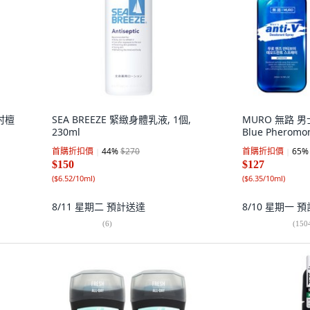
村檀
SEA BREEZE 緊緻身體乳液, 1個,
MURO 無路 男
230ml
Blue Pheromo
首購折扣價
44
%
$270
首購折扣價
65
%
$150
$127
(
$6.52/10ml
)
(
$6.35/10ml
)
8/11 星期二
預計送達
8/10 星期一
預
(
6
)
(
150