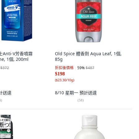
士Anti-V芳香噴霧
Old Spice 體香劑 Aqua Leaf, 1個,
ne, 1個, 200ml
85g
$372
折扣後價格
59
%
$487
$198
(
$23.30/10g
)
計送達
8/10 星期一
預計送達
4
)
(
58
)