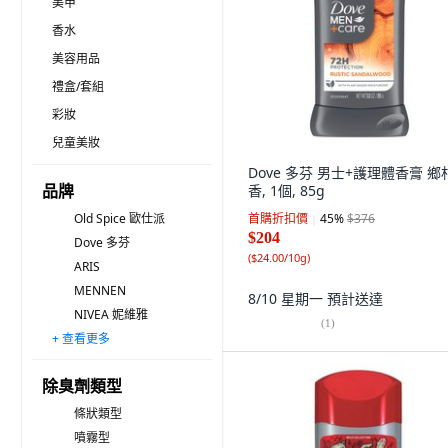
美甲
香水
美容用品
禮盒/套組
彩妝
兒童美妝
Dove 多芬 男士+護理體香膏 鄉
品牌
香, 1個, 85g
Old Spice 歐仕派
首購折扣價
45
%
$376
$204
Dove 多芬
(
$24.00/10g
)
ARIS
MENNEN
8/10 星期一
預計送達
NIVEA 妮維雅
(
1
)
+ 查看更多
AXE
EVERY MAN JACK
PAUL MEDISON
ARM&HAMMER
AVCA
MURO 無路
Biore 蜜妮
LEOCLEAN
美國 CRYSTAL
WELEDA 薇蕾德
Degree
SPEED STICK
LaVILIn 蘭味蓮
PUREDERM
BRUT
除臭劑類型
條狀類型
噴霧型