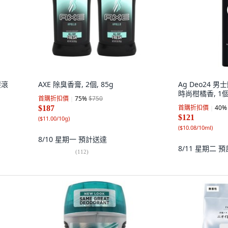
製滾
AXE 除臭香膏, 2個, 85g
Ag Deo24 男
時尚柑橘香, 1個,
首購折扣價
75
%
$750
首購折扣價
40
%
$187
$121
(
$11.00/10g
)
(
$10.08/10ml
)
8/10 星期一
預計送達
8/11 星期二
預
(
112
)