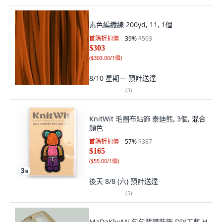
素色編織線 200yd, 11, 1個
首購折扣價
39
%
$503
$303
(
$303.00/1個
)
8/10 星期一
預計送達
(
3
)
KnitWit 毛圈布貼飾 泰迪熊, 3個, 混合
顏色
首購折扣價
57
%
$387
$165
(
$55.00/1個
)
後天 8/8 (六)
預計送達
(
5
)
MaDaKkuMi 包包背帶裝飾 DIY工藝 H