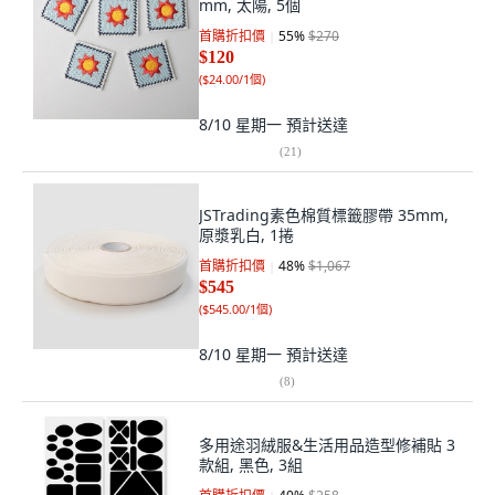
mm, 太陽, 5個
首購折扣價
55
%
$270
$120
(
$24.00/1個
)
8/10 星期一
預計送達
(
21
)
JSTrading素色棉質標籤膠帶 35mm,
原漿乳白, 1捲
首購折扣價
48
%
$1,067
$545
(
$545.00/1個
)
8/10 星期一
預計送達
(
8
)
多用途羽絨服&生活用品造型修補貼 3
款組, 黑色, 3組