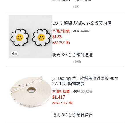
(
19
)
COTS 縫紉式布貼, 花朵微笑, 4個
首購折扣價
40
%
$206
$123
(
$30.75/1個
)
後天 8/8 (六)
預計送達
(
306
)
JSTrading 手工棉質標籤織帶捲 90m
27, 1個, 動物故事
首購折扣價
49
%
$2,820
$1,417
(
$1417.00/1個
)
後天 8/8 (六)
預計送達