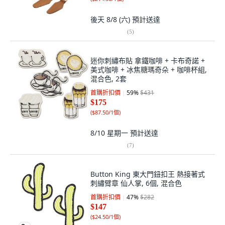
後天 8/8 (六)
預計送達
(
5
)
迷你刺繡布貼 拿鐵咖啡 + 卡布奇諾 +
美式咖啡 + 冰焦糖瑪奇朵 + 咖啡杯組,
混合色, 2套
首購折扣價
59
%
$431
$175
(
$87.50/1個
)
8/10 星期一
預計送達
(
7
)
Button King 東大門鈕扣王 熱接著式
刺繡臂章 仙人掌, 6個, 混合色
首購折扣價
47
%
$282
$147
(
$24.50/1個
)