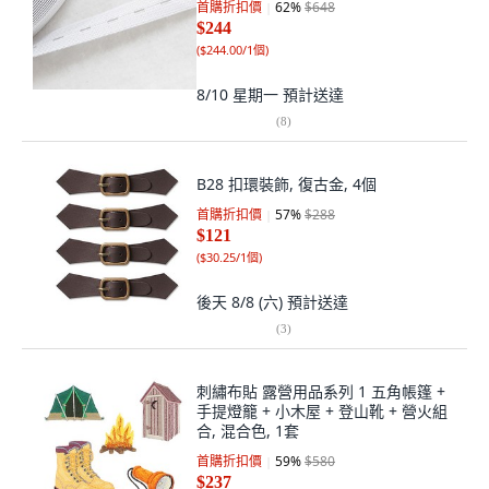
首購折扣價
62
%
$648
$244
(
$244.00/1個
)
8/10 星期一
預計送達
(
8
)
B28 扣環裝飾, 復古金, 4個
首購折扣價
57
%
$288
$121
(
$30.25/1個
)
後天 8/8 (六)
預計送達
(
3
)
刺繡布貼 露營用品系列 1 五角帳篷 +
手提燈籠 + 小木屋 + 登山靴 + 營火組
合, 混合色, 1套
首購折扣價
59
%
$580
$237