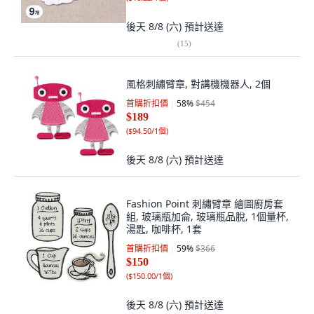
後天 8/8 (六)
預計送達
(
15
)
風格刺繡臂章, 對講機機器人, 2個
首購折扣價
58
%
$454
$189
(
$94.50/1個
)
後天 8/8 (六)
預計送達
Fashion Point 刺繡臂章 繪圖廚房套
組, 玻璃瓶加侖, 玻璃瓶品脫, 1個量杯,
湯匙, 咖啡杯, 1套
首購折扣價
59
%
$366
$150
(
$150.00/1個
)
後天 8/8 (六)
預計送達