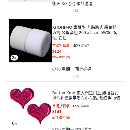
後天 8/8 (六)
預計送達
(
12
)
KHOHIMO 車縫型 非黏貼式 魔鬼氈
滾筒 公母套組 200 x 5 cm 5W0626, 2
個, 白色
首購折扣價
40
%
$207
$124
(
$62.00/1個
)
8/10 星期一
預計送達
(
86
)
Button King 東大門鈕扣王 熱接著式
迷你刺繡扁平愛心小布貼, 紫紅色, 8個
首購折扣價
69
%
$460
$141
(
$17.63/1個
)
8/10 星期一
預計送達