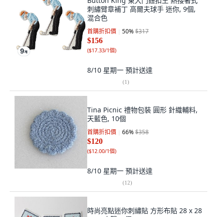
Button King 東大門鈕扣王 熱接著式
刺繡臂章補丁 高爾夫球手 迷你, 9個,
混合色
首購折扣價
50
%
$317
$156
(
$17.33/1個
)
8/10 星期一
預計送達
(
1
)
Tina Picnic 禮物包裝 圓形 針織輔料,
天藍色, 10個
首購折扣價
66
%
$358
$120
(
$12.00/1個
)
8/10 星期一
預計送達
(
12
)
時尚亮點迷你刺繡貼 方形布貼 28 x 28