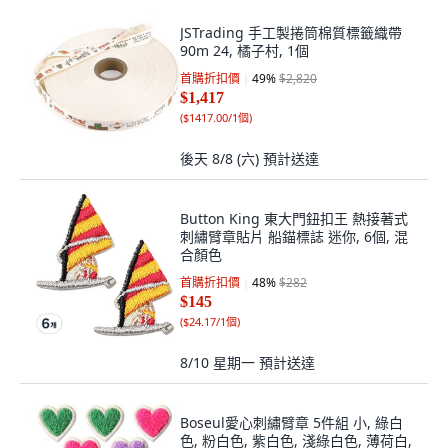
JSTrading 手工製捲筒棉質標籤織帶
90m 24, 橘子村, 1個
首購折扣價
49
%
$2,820
$1,417
(
$1417.00/1個
)
後天 8/8 (六)
預計送達
Button King 東大門鈕扣王 熱接著式
刺繡臂章貼片 船錨標誌 迷你, 6個, 混
合顏色
首購折扣價
48
%
$282
$145
(
$24.17/1個
)
8/10 星期一
預計送達
Boseul愛心刺繡臂章 5件組 小, 綠白
色, 粉白色, 紫白色, 淺綠白色, 薄荷白,