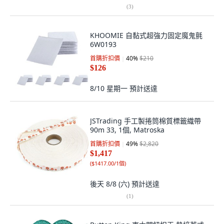
(
3
)
KHOOMIE 自黏式超強力固定魔鬼氈
6W0193
首購折扣價
40
%
$210
$126
8/10 星期一
預計送達
JSTrading 手工製捲筒棉質標籤織帶
90m 33, 1個, Matroska
首購折扣價
49
%
$2,820
$1,417
(
$1417.00/1個
)
後天 8/8 (六)
預計送達
(
1
)