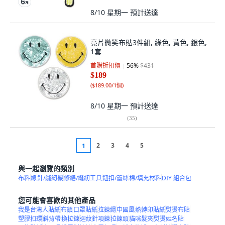
8/10 星期一
預計送達
亮片微笑布貼3件組, 綠色, 黃色, 銀色,
1套
首購折扣價
56
%
$431
$189
(
$189.00/1個
)
8/10 星期一
預計送達
(
35
)
2
3
4
5
1
與一起瀏覽的類別
布料
線
針/縫紉機
修繕/縫紉工具
鈕扣/蕾絲
棉/填充材料
DIY 組合包
您可能會喜歡的其他產品
我是台灣人貼紙
布鎮
口罩貼紙
拉鍊繩
中國風
熱轉印貼紙
熨燙布貼
塑膠扣環
斜背帶
換拉鍊
迴紋針項鍊
拉鍊頭
貓咪髮夾
熨燙姓名貼