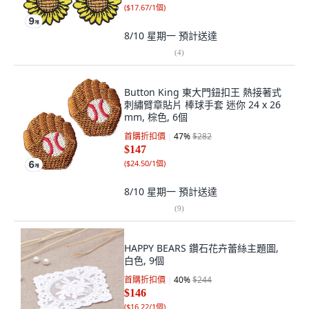
(
$17.67/1個
)
8/10 星期一
預計送達
(
4
)
Button King 東大門鈕扣王 熱接著式
刺繡臂章貼片 棒球手套 迷你 24 x 26
mm, 棕色, 6個
首購折扣價
47
%
$282
$147
(
$24.50/1個
)
8/10 星期一
預計送達
(
9
)
HAPPY BEARS 鑽石花卉蕾絲主題圖,
白色, 9個
首購折扣價
40
%
$244
$146
(
$16.22/1個
)