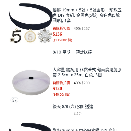
髮箍 19mm + 5號 + 5號圓形 + 珍珠五
角 DIY 套組, 金黑色(5號), 金白色(5號
圓形), 1套
首購折扣價
49
%
$267
$136
(
$136.00/1個
)
8/10 星期一
預計送達
大容量 縫紉用 非黏著式 勾面魔鬼氈膠
帶 2.5cm x 25m, 白色, 3個
首購折扣價
40
%
$200
$120
(
$40.00/1個
)
後天 8/8 (六)
預計送達
(
150
)
髮帶 30mm + 中心點水鑽 DIY 套組,