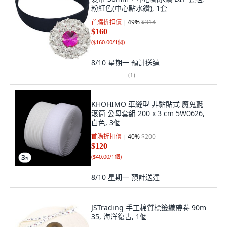
粉紅色(中心點水鑽), 1套
首購折扣價
49
%
$314
$160
(
$160.00/1個
)
8/10 星期一
預計送達
(
1
)
KHOHIMO 車縫型 非黏貼式 魔鬼氈
滾筒 公母套組 200 x 3 cm 5W0626,
白色, 3個
首購折扣價
40
%
$200
$120
(
$40.00/1個
)
8/10 星期一
預計送達
JSTrading 手工棉質標籤織帶卷 90m
35, 海洋復古, 1個