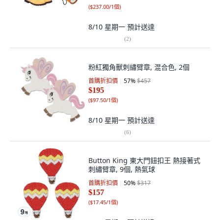
(
$237.00/1個
)
8/10 星期一
預計送達
(
2
)
粉紅獨角獸刺繡臂章, 混合色, 2個
首購折扣價
57
%
$457
$195
(
$97.50/1個
)
8/10 星期一
預計送達
(
6
)
Button King 東大門鈕扣王 熱接著式
刺繡臂章, 9個, 熱氣球
首購折扣價
50
%
$317
$157
(
$17.45/1個
)