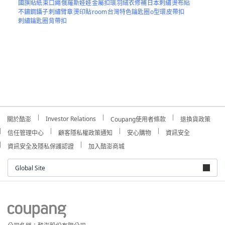
國旗貼紙
束口繩
俄羅斯娃娃
金屬扣環
羽絨衣修補
日本刺繡
燙布貼
不鏽鋼鑷子
刺繡臂章
燙印貼
room
台灣特色鑰匙圈
o型環
皮帶扣
刺繡鑰匙圈
背帶扣
Investor Relations
關於酷澎
Coupang使用者條款
退換貨政策
信任管理中心
顧客隱私權政策通知
安心購物
資訊安全
資訊安全及隱私保護認證
加入酷澎商城
Global Site