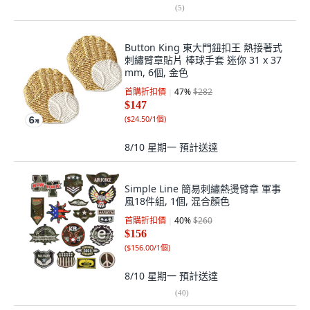
(
5
)
Button King 東大門鈕扣王 熱接著式
刺繡臂章貼片 棒球手套 迷你 31 x 37
mm, 6個, 金色
首購折扣價
47
%
$282
$147
(
$24.50/1個
)
8/10 星期一
預計送達
Simple Line 簡易刺繡熱燙臂章 軍事
風18件組, 1個, 混合顏色
首購折扣價
40
%
$260
$156
(
$156.00/1個
)
8/10 星期一
預計送達
(
40
)