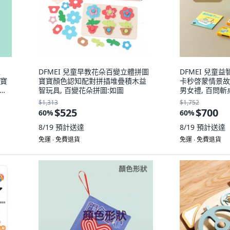
王
DFMEI 兒童早教花朵百變立體拼圖
DFMEI 兒童
寶寶
寶寶顏色認知配對拼插堆疊積木益
卡秒啓蒙情景故
篇:
智玩具, 百變花朵拼圖:如圖
男女禮, 百問斬
圖
$1,313
$1,752
$525
$700
60
%
60
%
8/19
預計送達
8/19
預計送達
免運 ∙ 免費退貨
免運 ∙ 免費退貨