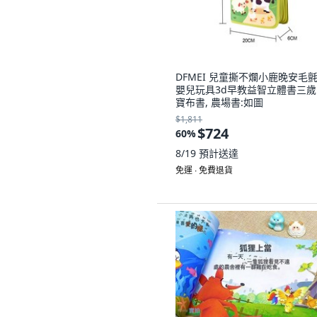
DFMEI 兒童撕不爛小鹿晚安毛
嬰兒玩具3d早教益智立體書三歲
寶布書, 農場書:如圖
$1,811
$724
60
%
8/19
預計送達
免運 ∙ 免費退貨