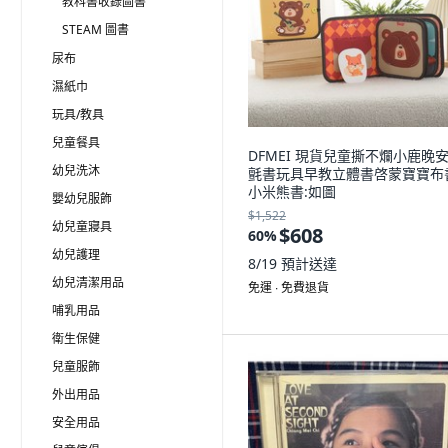
教科書收錄圖書
STEAM 圖書
尿布
濕紙巾
玩具/教具
兒童餐具
DFMEI 現貨兒童撕不爛小鹿晚
幼兒洗沐
氈書玩具早教立體書啓蒙寶寶布
小米熊書:如圖
嬰幼兒服飾
$1,522
幼兒童寢具
$608
60
%
幼兒護理
8/19
預計送達
幼兒清潔用品
免運 ∙ 免費退貨
哺乳用品
衛生保健
兒童服飾
外出用品
安全用品