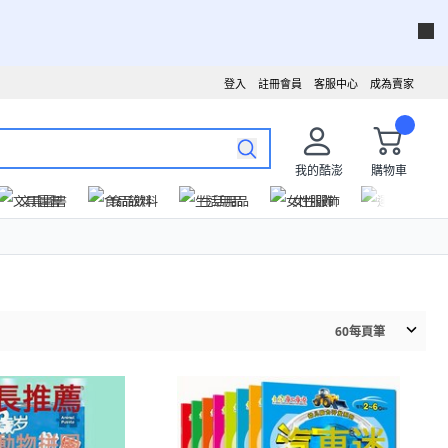
登入
註冊會員
客服中心
成為賣家
我的酷澎
購物車
文具圖書
食品飲料
生活用品
女性服飾
運動戶外
60
每頁筆