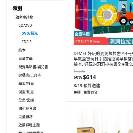
類別
幼兒童讀物
CD/DVD
DVD/藍光
CD/LP
繪本
DFMEI 好玩的洞洞拉拉書全4冊
早教益智玩具手指推拉書早教啓
兒童文學
繪本, 好玩的洞洞拉拉書全4冊:
視覺焦點書/嬰兒書
$1,535
遊戲書/玩具書
$614
60
%
學習/教養
8/19
預計送達
漫畫/動畫
免運 ∙ 免費退貨
全集/套組
國小參考書
兒童雜誌
啟蒙課程主題