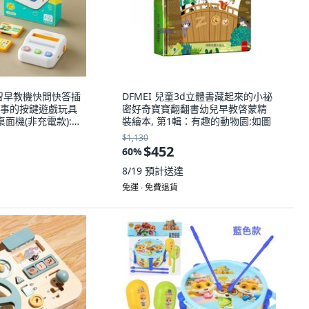
益智早教機快問快答插
DFMEI 兒童3d立體書藏起來的小祕
事的按鍵遊戲玩具
密好奇寶寶翻翻書幼兒早教啓蒙精
桌面機(非充電款):如
裝繪本, 第1輯：有趣的動物園:如圖
$1,130
$452
60
%
8/19
預計送達
免運 ∙ 免費退貨