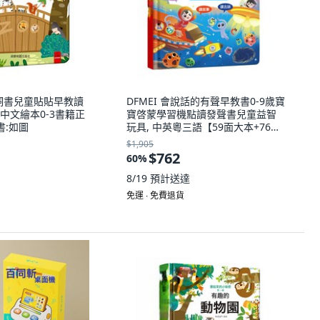
洞洞書兒童貼貼早教讀
DFMEI 會說話的有聲早教書0-9歲寶
中文繪本0-3書籍正
寶啓蒙學習機點讀發聲書兒童益智
書:如圖
玩具, 中英粵三語【59面大本+76大
主題】:如圖
$1,905
$762
60
%
8/19
預計送達
免運 ∙ 免費退貨