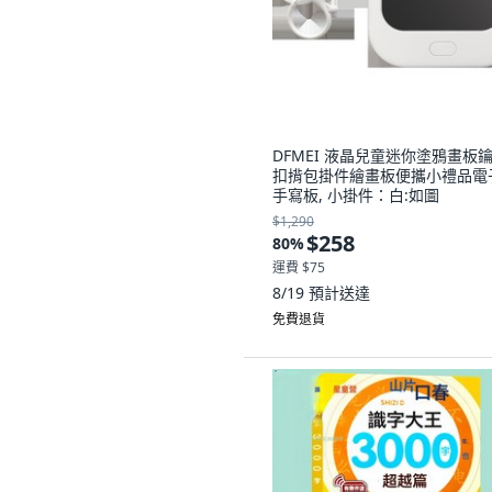
DFMEI 液晶兒童迷你塗鴉畫板
扣揹包掛件繪畫板便攜小禮品電
手寫板, 小掛件：白:如圖
$1,290
$258
80
%
運費 $75
8/19
預計送達
免費退貨