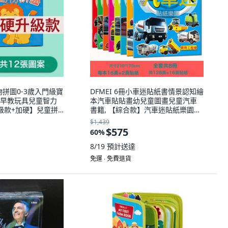
動物拼圖0-3歲入門級寶
DFMEI 6冊小車迷貼紙書情景認知繪
早教玩具兒童智力
本汽車貼貼畫幼兒童圖畫兒童汽車
升級款+加硬】兒童拼
書籍, 【綜合款】汽車迷貼紙樂園全
重複】動物世界:如圖
8冊:如圖
$1,439
$575
60
%
8/19
預計送達
免運 ∙ 免費退貨