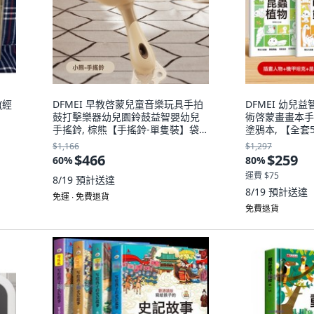
(經
DFMEI 早教啓蒙兒童音樂玩具手拍
DFMEI 幼兒
鼓打擊樂器幼兒園鈴鼓益智嬰幼兒
術啓蒙畫畫本手
手搖鈴, 棕熊【手搖鈴-單隻裝】袋
塗鴉本, 【全
裝:如圖
套裝:如圖
$1,166
$1,297
$466
$259
60
%
80
%
運費 $75
8/19
預計送達
8/19
預計送達
免運 ∙ 免費退貨
免費退貨