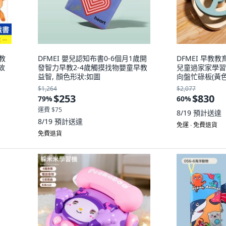
教
DFMEI 嬰兒認知布書0-6個月1歲開
DFMEI 早教
故
發智力早教2-4歲觸摸找物嬰童早教
兒童過家家學習
益智, 顏色形狀:如圖
向盤忙碌板(黃色三
$1,264
$2,077
$253
$830
79
%
60
%
運費 $75
8/19
預計送達
8/19
預計送達
免運 ∙ 免費退貨
免費退貨