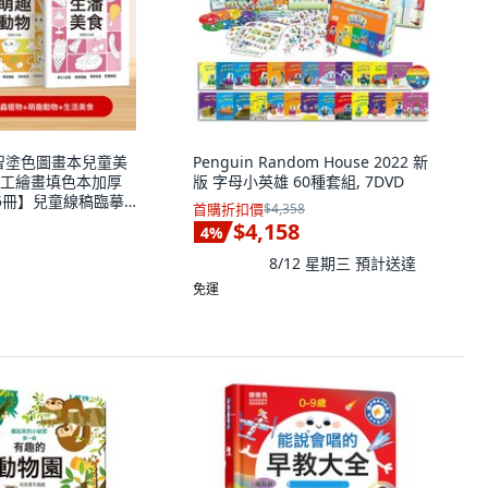
益智塗色圖畫本兒童美
Penguin Random House 2022 新
工繪畫填色本加厚
版 字母小英雄 60種套組, 7DVD
套5冊】兒童線稿臨摹
首購折扣價
$4,358
$4,158
4
%
8/12 星期三
預計送達
免運