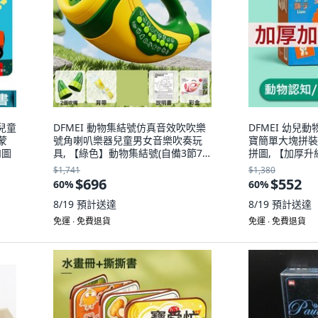
兒童
DFMEI 動物集結號仿真音效吹吹樂
DFMEI 幼兒
蒙
號角喇叭樂器兒童男女音樂吹奏玩
寶簡單大塊拼裝
如圖
具, 【綠色】動物集結號(自備3節7
拼圖, 【加厚
號電池)英文彩盒版:如圖
圖-【12張/不
$1,741
$1,380
$696
$552
60
%
60
%
8/19
預計送達
8/19
預計送達
免運 ∙ 免費退貨
免運 ∙ 免費退貨