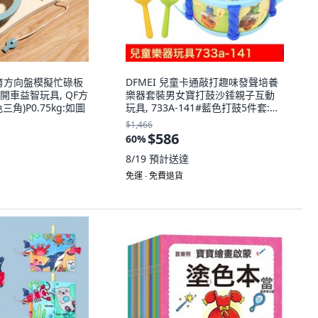
教育方向盤模擬忙碌板
DFMEI 兒童卡通敲打趣味發聲培養
開車益智玩具, QF方
樂器套裝男女寶打鼓沙錘親子互動
角)P0.75kg:如圖
玩具, 733A-141#藍色打鼓5件套:如
圖
$1,466
$586
60
%
8/19
預計送達
免運 ∙ 免費退貨