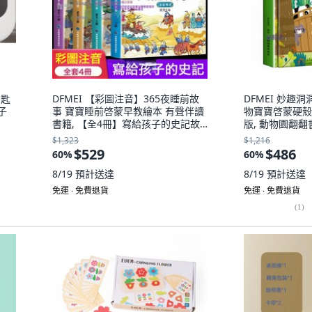
鑰匙
DFMEI 【彩圖注音】365夜睡前故
DFMEI 妙趣
子
事 寶寶睡前啓蒙早教繪本 有聲伴讀
物寶寶啓蒙硬殼
書籍, 【全4冊】寫給孩子的史記故
版, 動物園翻翻
事:如圖
$1,323
$1,216
$529
$486
60
%
60
%
8/19
預計送達
8/19
預計送達
免運 ∙ 免費退貨
免運 ∙ 免費退貨
(
1
)