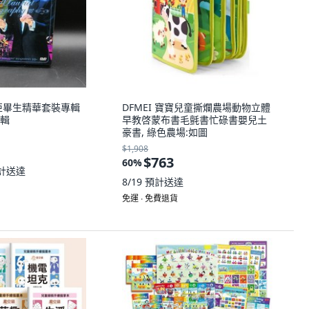
亞畢生精華套裝專輯
DFMEI 寶寶兒童撕爛農場動物立體
專輯
早教啓蒙布書毛氈書忙碌書嬰兒土
豪書, 綠色農場:如圖
$1,908
$763
60
%
計送達
8/19
預計送達
免運 ∙ 免費退貨