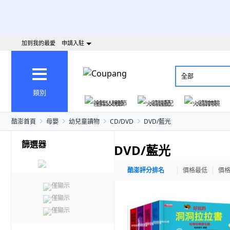
加到我的最愛
申請入駐
全部
類別
爸氣父親節
火箭速配
火箭跨境
酷澎首頁
母嬰
幼兒童讀物
CD/DVD
DVD/藍光
篩選器
DVD/藍光
酷澎評分排名
價格最低
價
僅顯示
僅顯示
僅顯示