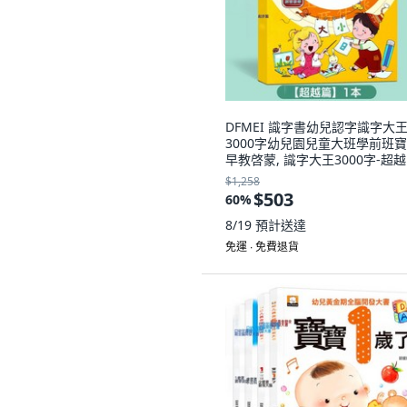
DFMEI 識字書幼兒認字識字大
3000字幼兒園兒童大班學前班
早教啓蒙, 識字大王3000字-超越
如圖
$1,258
$503
60
%
8/19
預計送達
免運 ∙ 免費退貨