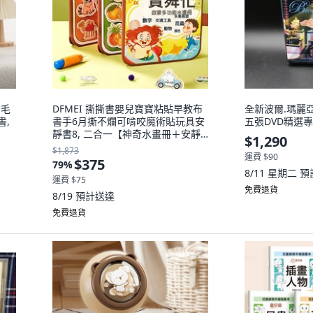
安毛
DFMEI 撕撕書嬰兒寶寶粘貼早教布
全新波爾.瑪麗
書,
書手6月撕不爛可啃咬魔術貼玩具安
五張DVD精選
靜書8, 二合一【神奇水畫冊＋安靜
$1,290
撕撕書】:如圖
$1,873
運費 $90
$375
79
%
8/11 星期二
預
運費 $75
免費退貨
8/19
預計送達
免費退貨