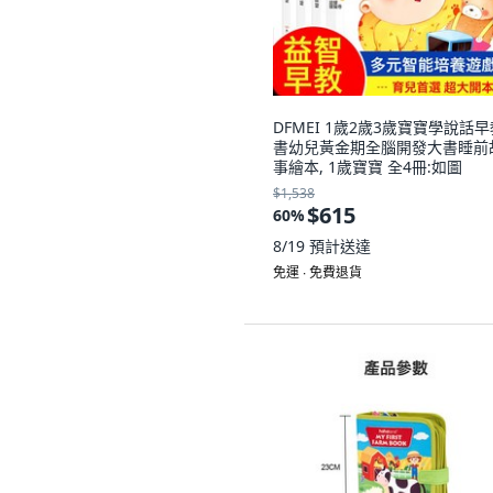
DFMEI 1歲2歲3歲寶寶學說話早
書幼兒黃金期全腦開發大書睡前
事繪本, 1歲寶寶 全4冊:如圖
$1,538
$615
60
%
8/19
預計送達
免運 ∙ 免費退貨