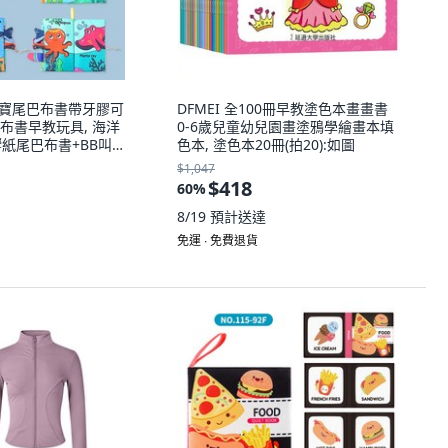
3歲寶寶尾巴布書帶牙膠可
DFMEI 全100冊早教塗色本畫畫書
布書早教玩具, 海洋
0-6歲兒童幼兒園畫塗鴉學繪畫本填
響紙尾巴布書+BB叫
色本, 塗色本20冊(拍20):如圖
$1,047
$418
60
%
8/19
預計送達
免運 ∙ 免費退貨