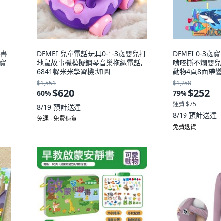
氈書
DFMEI 兒童電話玩具0-1-3歲嬰兒打
DFMEI 0-
寶
地鼠故事機模擬鋼琴音樂拖繩電話,
啃咬撕不爛嬰兒
6841躲米米學習機:如圖
動物4頁8面帶
+吊繩45克:如圖
$1,551
$1,258
$620
$252
60
%
79
%
運費 $75
8/19
預計送達
8/19
預計送達
免運 ∙ 免費退貨
免費退貨