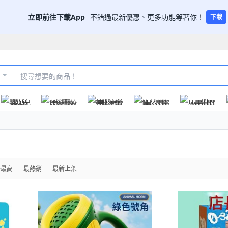
立即前往下載App
不錯過最新優惠、更多功能等著你！
下載
嬰幼兒
保健醫療
美妝保養
個人清潔
玩具休閒
格最高
最熱銷
最新上架