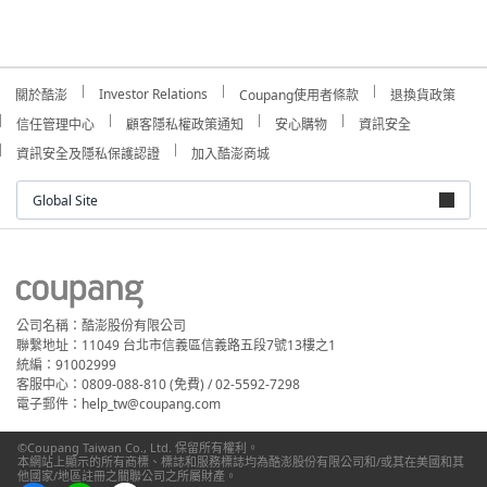
Investor Relations
關於酷澎
Coupang使用者條款
退換貨政策
信任管理中心
顧客隱私權政策通知
安心購物
資訊安全
資訊安全及隱私保護認證
加入酷澎商城
Global Site
公司名稱：酷澎股份有限公司
聯繫地址：11049 台北市信義區信義路五段7號13樓之1
統編：91002999
客服中心：0809-088-810 (免費) / 02-5592-7298
電子郵件：help_tw@coupang.com
©Coupang Taiwan Co., Ltd. 保留所有權利。
本網站上顯示的所有商標、標誌和服務標誌均為酷澎股份有限公司和/或其在美國和其
他國家/地區註冊之關聯公司之所屬財產。