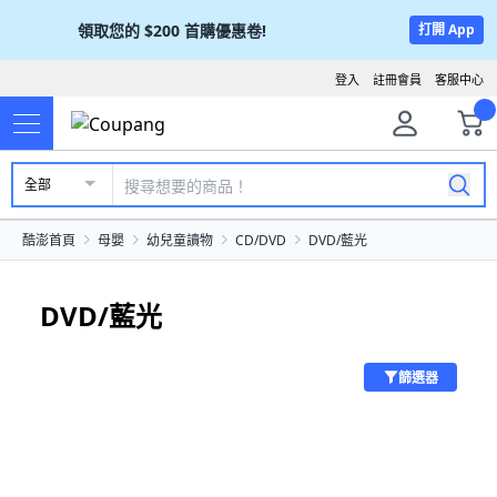
領取您的
$200
首購優惠卷!
打開 App
登入
註冊會員
客服中心
全部
酷澎首頁
母嬰
幼兒童讀物
CD/DVD
DVD/藍光
DVD/藍光
篩選器