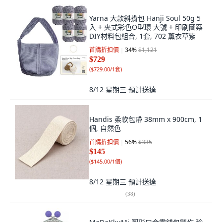
Yarna 大款斜揹包 Hanji Soul 50g 5
入 + 夾式彩色O型環 大號 + 印刷圖案
DIY材料包組合, 1套, 702 薰衣草紫
首購折扣價
34
%
$1,121
$729
(
$729.00/1套
)
8/12 星期三
預計送達
Handis 柔軟包帶 38mm x 900cm, 1
個, 自然色
首購折扣價
56
%
$335
$145
(
$145.00/1個
)
8/12 星期三
預計送達
(
38
)