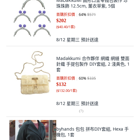
MaDaKkuMi 圓形口金零錢包製作 珍
珠珠飾 12.5cm, 薰衣草紫, 5個
首購折扣價
64
%
$571
$202
(
$40.40/1套
)
8/12 星期三
預計送達
Madakkumi 合作夥伴 網織 網縫 雙面
針織 手提包製作 DIY套組, 2 淺黃色, 1
套
首購折扣價
60
%
$335
$132
(
$132.00/1套
)
8/12 星期三
預計送達
(
7
)
byhands 包包 拼布DIY套組, Hexa 手
機包, 1套