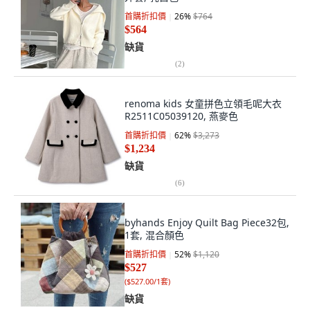
首購折扣價
26
%
$764
$564
缺貨
(
2
)
renoma kids 女童拼色立領毛呢大衣
R2511C05039120, 燕麥色
首購折扣價
62
%
$3,273
$1,234
缺貨
(
6
)
byhands Enjoy Quilt Bag Piece32包,
1套, 混合顏色
首購折扣價
52
%
$1,120
$527
(
$527.00/1套
)
缺貨