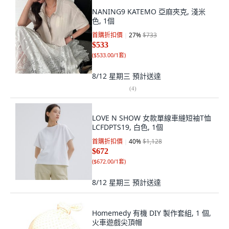
NANING9 KATEMO 亞麻夾克, 淺米
色, 1個
首購折扣價
27
%
$733
$533
(
$533.00/1套
)
8/12 星期三
預計送達
(
4
)
LOVE N SHOW 女款單線車縫短袖T恤
LCFDPTS19, 白色, 1個
首購折扣價
40
%
$1,128
$672
(
$672.00/1套
)
8/12 星期三
預計送達
Homemedy 有機 DIY 製作套組, 1 個,
火車遊戲尖頂帽