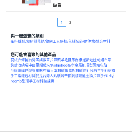
缺貨
2
1
與一起瀏覽的類別
布料
線
針/縫紉機
修繕/縫紉工具
鈕扣/蕾絲
裝飾/附件
棉/填充材料
您可能會喜歡的其他產品
羽絨衣修補
台灣國旗徽章
拉鍊頭
羊毛氈吊飾
俄羅斯娃娃
刺繡布章
鉤針收納袋
中國風
編織玩偶
ohiohoo
布章
金屬扣環
熨燙姓名貼
毛線編織包
熨燙布貼
布鎮
日本刺繡
俄羅斯刺繡
鉤針收納
羊毛氈寵物
手工編織包材料
我是台灣人貼紙
背帶扣
刺繡鑰匙圈
換拉鍊
手作-diy
room
o型環
手工材料
拉鍊繩