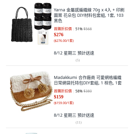
Yarna 金屬感編織線 70g x 4入 + 印刷
圖案 花朵包 DIY材料包套組, 1套, 103
黑色
首購折扣價
51
%
$568
$276
(
$276.00/1套
)
8/12 星期三
預計送達
(
5
)
Madakkumi 合作廠商 可愛網格編織
日常網袋托特包DIY套組, 1 棕色, 1套
首購折扣價
58
%
$380
$159
(
$159.00/1套
)
8/12 星期三
預計送達
(
11
)