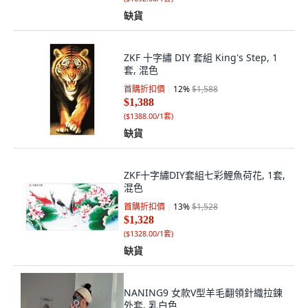
缺貨
ZKF 十字繡 DIY 套組 King's Step, 1
套, 混色
首購折扣價
12
%
$1,588
$1,388
(
$1388.00/1套
)
缺貨
ZKF十字繡DIY套組七彩鯉魚荷花, 1套,
混色
首購折扣價
13
%
$1,528
$1,328
(
$1328.00/1套
)
缺貨
NANING9 女款V型羊毛翻領針織拉鍊
外套, 乳白色