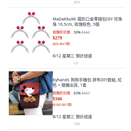
(
63
)
MaDaKkuMi 圓形口金零錢包DIY 珍珠
珠 10.5cm, 玫瑰粉色, 5個
首購折扣價
50
%
$560
$279
(
$55.80/1套
)
8/12 星期三
預計送達
(
2
)
byhands 狗狗手機包 拼布DIY套組, 紅
色 + 隨機出貨, 1套
首購折扣價
63
%
$457
$166
(
$166.00/1套
)
8/12 星期三
預計送達
(
19
)