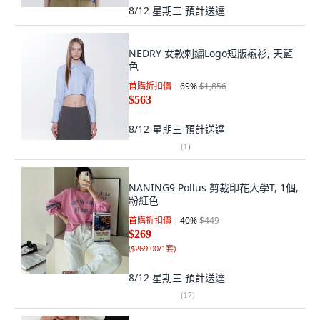
8/12 星期三
預計送達
NEDRY 女款刺繡Logo短版襯衫, 天藍
色
首購折扣價
69
%
$1,856
$563
8/12 星期三
預計送達
(
1
)
NANING9 Pollus 剪裁印花大學T, 1個,
粉紅色
首購折扣價
40
%
$449
$269
(
$269.00/1套
)
8/12 星期三
預計送達
(
17
)