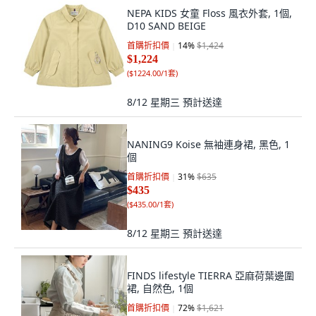
NEPA KIDS 女童 Floss 風衣外套, 1個,
D10 SAND BEIGE
首購折扣價
14
%
$1,424
$1,224
(
$1224.00/1套
)
8/12 星期三
預計送達
NANING9 Koise 無袖連身裙, 黑色, 1
個
首購折扣價
31
%
$635
$435
(
$435.00/1套
)
8/12 星期三
預計送達
FINDS lifestyle TIERRA 亞麻荷葉邊圍
裙, 自然色, 1個
首購折扣價
72
%
$1,621