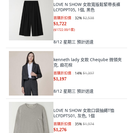
LOVE N SHOW 女款寬版鬆緊帶長褲
LCFDPPT05, 1個, 黑色
首購折扣價
32
%
$2,538
$1,722
(
$1722.00/1套
)
8/12 星期三
預計送達
kenneth lady 女款 Cheqube 微領夾
克, 麻花棕
首購折扣價
14
%
$1,397
$1,197
8/12 星期三
預計送達
LOVE N SHOW 女款口袋抽繩T恤
LCFDPTS01, 灰色, 1個
首購折扣價
35
%
$1,974
$1,276