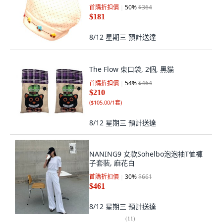
首購折扣價
50
%
$364
$181
8/12 星期三
預計送達
The Flow 束口袋, 2個, 黑貓
首購折扣價
54
%
$464
$210
(
$105.00/1套
)
8/12 星期三
預計送達
NANING9 女款Sohelbo泡泡袖T恤褲
子套裝, 麻花白
首購折扣價
30
%
$661
$461
8/12 星期三
預計送達
(
11
)