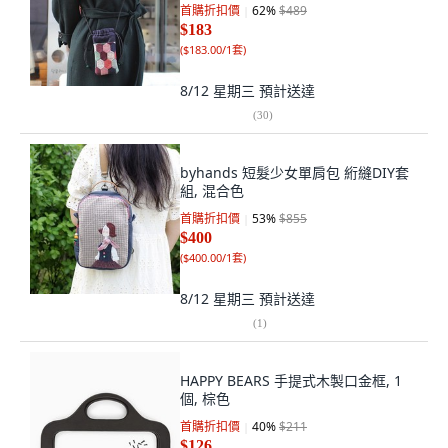
首購折扣價
62
%
$489
$183
(
$183.00/1套
)
8/12 星期三
預計送達
(
30
)
byhands 短髮少女單肩包 絎縫DIY套
組, 混合色
首購折扣價
53
%
$855
$400
(
$400.00/1套
)
8/12 星期三
預計送達
(
1
)
HAPPY BEARS 手提式木製口金框, 1
個, 棕色
首購折扣價
40
%
$211
$126