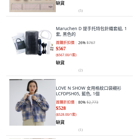
缺貨
(
5
)
Maruchen D 提手托特包針織套組, 1
套, 黑色的
首購折扣價
26
%
$767
$567
(
$567.00/1套
)
缺貨
(
2
)
LOVE N SHOW 女用格紋口袋襯衫
LCFDPSH05, 藍色, 1個
首購折扣價
80
%
$2,773
$528
(
$528.00/1套
)
缺貨
(
1
)