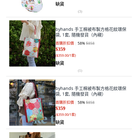
缺貨
(
3
)
byhands 手工棉被布製方格花紋環保
袋, 1套, 隨機發貨（內襯）
首購折扣價
58
%
$858
$359
(
$359.00/1套
)
缺貨
(
1
)
byhands 手工棉被布製方格花紋環保
袋, 1套, 隨機發貨（內襯）
首購折扣價
58
%
$858
$359
(
$359.00/1套
)
缺貨