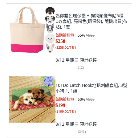
迷你雙色環保袋 + 狗狗頭像布貼5種
DIY套組, 亮粉色(環保袋), 隨機出貨(布
貼), 1套
首購折扣價
55
%
$585
$258
(
$258.00/1套
)
8/12 星期三
預計送達
(
12
)
101Do Latch Hook地毯刺繡套組, 3號
小狗-1, 1組
首購折扣價
60
%
$505
$199
(
$199.00/1套
)
8/12 星期三
預計送達
(
241
)