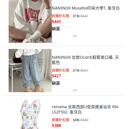
NANING9 Musebo印染大學T, 象牙白
首購折扣價
31
%
$641
$441
缺貨
(
6
)
NANING9 女款Oconb鬆緊束口褲, 天
藍色
首購折扣價
31
%
$627
$427
缺貨
(
4
)
renoma 女款西部U型背連身泳衣 RN-
LS2F502, 象牙白
首購折扣價
34
%
$580
$380