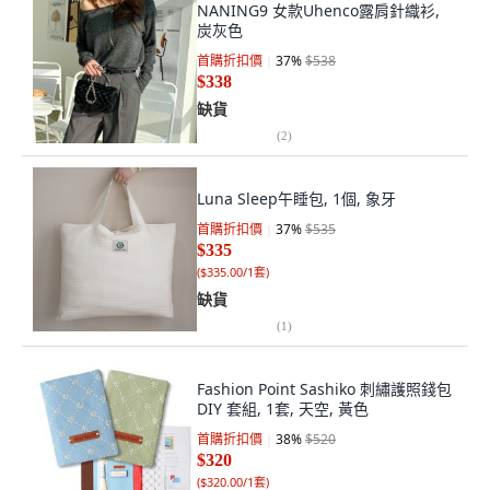
NANING9 女款Uhenco露肩針織衫,
炭灰色
首購折扣價
37
%
$538
$338
缺貨
(
2
)
Luna Sleep午睡包, 1個, 象牙
首購折扣價
37
%
$535
$335
(
$335.00/1套
)
缺貨
(
1
)
Fashion Point Sashiko 刺繡護照錢包
DIY 套組, 1套, 天空, 黃色
首購折扣價
38
%
$520
$320
(
$320.00/1套
)