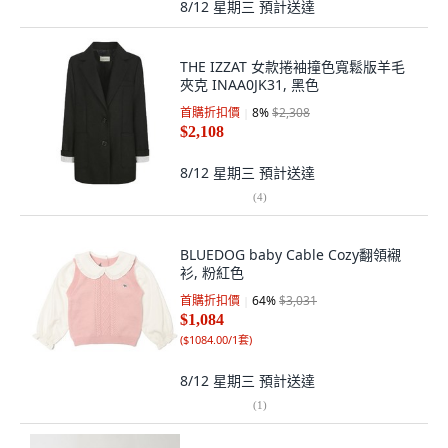
8/12 星期三
預計送達
THE IZZAT 女款捲袖撞色寬鬆版羊毛
夾克 INAA0JK31, 黑色
首購折扣價
8
%
$2,308
$2,108
8/12 星期三
預計送達
(
4
)
BLUEDOG baby Cable Cozy翻領襯
衫, 粉紅色
首購折扣價
64
%
$3,031
$1,084
(
$1084.00/1套
)
8/12 星期三
預計送達
(
1
)