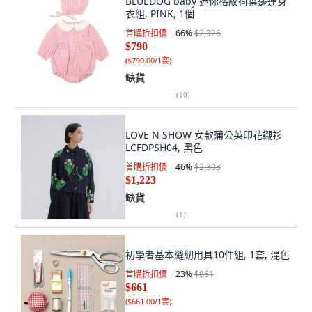
BLUEDOG baby 迷你格紋荷葉邊連身
衣組, PINK, 1個
首購折扣價
66
%
$2,326
$790
(
$790.00/1套
)
缺貨
(
10
)
LOVE N SHOW 女款蒲公英印花襯衫
LCFDPSH04, 黑色
首購折扣價
46
%
$2,303
$1,223
缺貨
(
1
)
初學者基本縫紉用具10件組, 1套, 混色
首購折扣價
23
%
$861
$661
(
$661.00/1套
)