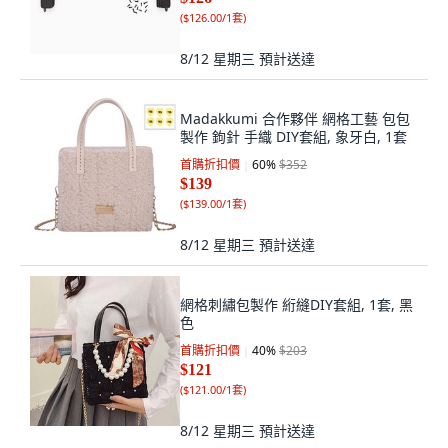
(
$126.00/1套
)
8/12 星期三
預計送達
Madakkumi 合作夥伴 網格工藝 包包
製作 鉤針 手織 DIY套組, 象牙白, 1套
首購折扣價
60
%
$352
$139
(
$139.00/1套
)
8/12 星期三
預計送達
網格刺繡包製作 絎縫DIY套組, 1套, 黑
色
首購折扣價
40
%
$203
$121
(
$121.00/1套
)
8/12 星期三
預計送達