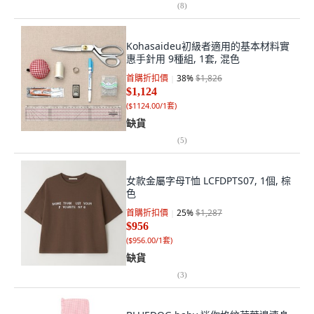
(
8
)
Kohasaideu初級者適用的基本材料實
惠手針用 9種組, 1套, 混色
首購折扣價
38
%
$1,826
$1,124
(
$1124.00/1套
)
缺貨
(
5
)
女款金屬字母T恤 LCFDPTS07, 1個, 棕
色
首購折扣價
25
%
$1,287
$956
(
$956.00/1套
)
缺貨
(
3
)