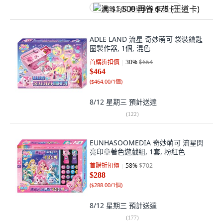
满 $1,500 再省 $75 (王道卡)
ADLE LAND 流星 奇妙萌可 袋裝鑰匙
圈製作器, 1個, 混色
首購折扣價
30
%
$664
$464
(
$464.00/1個
)
8/12 星期三
預計送達
(
122
)
EUNHASOOMEDIA 奇妙萌可 流星閃
亮印章著色遊戲組, 1套, 粉紅色
首購折扣價
58
%
$702
$288
(
$288.00/1個
)
8/12 星期三
預計送達
(
177
)