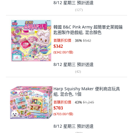
8/12 星期三
預計送達
(
127
)
韓國 B&C Pink Army 超簡單史萊姆鑰
匙圈製作遊戲組, 混合顏色
首購折扣價
36
%
$542
$342
(
$342.00/1個
)
8/12 星期三
預計送達
(
42
)
Harp Squishy Maker 便利商店玩具
組, 混合色, 1個
首購折扣價
43
%
$1,245
$703
(
$703.00/1個
)
8/12 星期三
預計送達