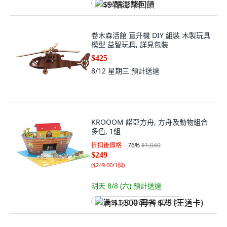
$9 酷澎幣回饋
卷木森活館 直升機 DIY 組裝 木製玩具
模型 益智玩具, 詳見包裝
$425
8/12 星期三
預計送達
KROOOM 諾亞方舟, 方舟及動物組合
多色, 1組
折扣後價格
76
%
$1,040
$249
(
$249.00/1個
)
明天 8/8 (六)
預計送達
满 $1,500 再省 $75 (王道卡)