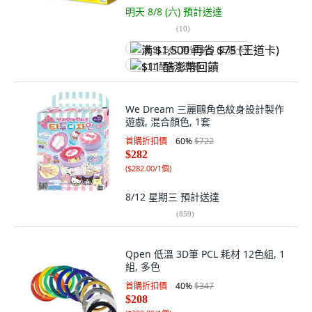
明天 8/8 (六)
預計送達
(
10
)
满 $1,500 再省 $75 (王道卡)
$11 酷澎幣回饋
We Dream 三麗鷗角色紋身設計製作
遊戲, 混合顏色, 1套
首購折扣價
60
%
$722
$282
(
$282.00/1個
)
8/12 星期三
預計送達
(
859
)
Qpen 低溫 3D筆 PCL 耗材 12色組, 1
組, 多色
首購折扣價
40
%
$347
$208