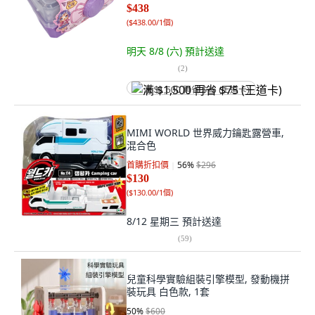
$438
(
$438.00/1個
)
明天 8/8 (六)
預計送達
(
2
)
满 $1,500 再省 $75 (王道卡)
MIMI WORLD 世界威力鑰匙露營車,
混合色
首購折扣價
56
%
$296
$130
(
$130.00/1個
)
8/12 星期三
預計送達
(
59
)
兒童科學實驗組裝引擎模型, 發動機拼
裝玩具 白色款, 1套
50
%
$600