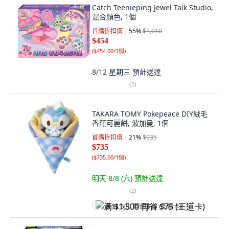
Catch Teenieping Jewel Talk Studio,
混合顏色, 1個
首購折扣價
55
%
$1,010
$454
(
$454.00/1個
)
8/12 星期三
預計送達
(
2
)
TAKARA TOMY Pokepeace DIY絨毛
香蕉可麗餅, 波加曼, 1個
首購折扣價
21
%
$935
$735
(
$735.00/1個
)
明天 8/8 (六)
預計送達
(
2
)
满 $1,500 再省 $75 (王道卡)