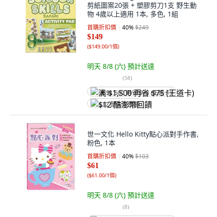
剪紙圖案20張 + 塑膠剪刀1支 野生動
物 4歲以上適用 1本, 多色, 1組
首購折扣價
40
%
$249
$149
(
$149.00/1個
)
明天 8/8 (六)
預計送達
(
58
)
满 $1,500 再省 $75 (王道卡)
$12 酷澎幣回饋
世一文化 Hello Kitty點心派對手作書,
粉色, 1本
首購折扣價
40
%
$103
$61
(
$61.00/1個
)
明天 8/8 (六)
預計送達
(
8
)