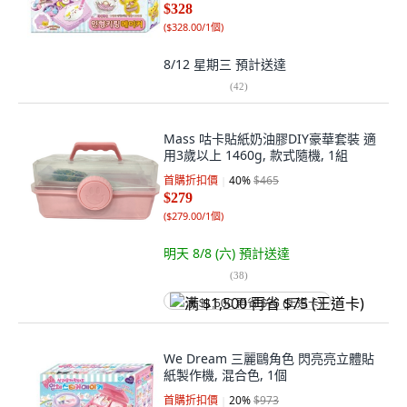
$328
(
$328.00/1個
)
8/12 星期三
預計送達
(
42
)
Mass 咕卡貼紙奶油膠DIY豪華套裝 適
用3歲以上 1460g, 款式隨機, 1組
首購折扣價
40
%
$465
$279
(
$279.00/1個
)
明天 8/8 (六)
預計送達
(
38
)
满 $1,500 再省 $75 (王道卡)
We Dream 三麗鷗角色 閃亮亮立體貼
紙製作機, 混合色, 1個
首購折扣價
20
%
$973