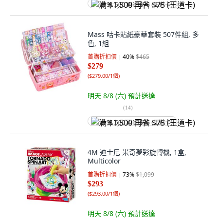
满 $1,500 再省 $75 (王道卡)
Mass 咕卡貼紙豪華套裝 507件組, 多
色, 1組
首購折扣價
40
%
$465
$279
(
$279.00/1個
)
明天 8/8 (六)
預計送達
(
14
)
满 $1,500 再省 $75 (王道卡)
4M 迪士尼 米奇夢彩旋轉機, 1盒,
Multicolor
首購折扣價
73
%
$1,099
$293
(
$293.00/1個
)
明天 8/8 (六)
預計送達