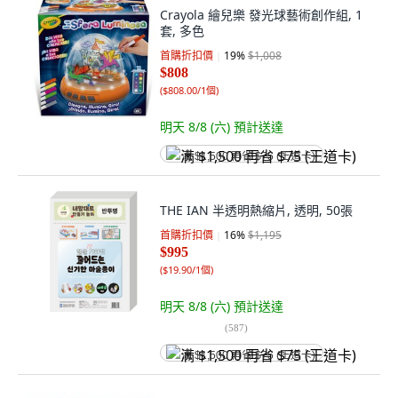
Crayola 繪兒樂 發光球藝術創作組, 1
套, 多色
首購折扣價
19
%
$1,008
$808
(
$808.00/1個
)
明天 8/8 (六)
預計送達
满 $1,500 再省 $75 (王道卡)
THE IAN 半透明熱縮片, 透明, 50張
首購折扣價
16
%
$1,195
$995
(
$19.90/1個
)
明天 8/8 (六)
預計送達
(
587
)
满 $1,500 再省 $75 (王道卡)