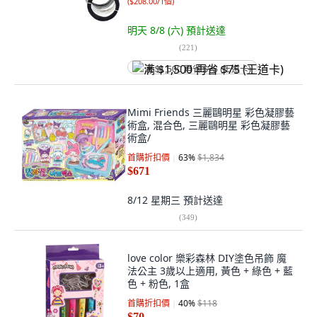
(
$208.00/1個
)
明天 8/8 (六)
預計送達
(
221
)
满 $1,500 再省 $75 (王道卡)
Mimi Friends 三麗鷗明星 彩色凝膠藝
術盒, 混合色, 三麗鷗明星 彩色凝膠藝
術盒/
首購折扣價
63
%
$1,834
$671
8/12 星期三
預計送達
(
349
)
love color 樂彩森林 DIY塗色吊飾 魔
法公主 3歲以上適用, 黃色 + 綠色 + 藍
色 + 粉色, 1盒
首購折扣價
40
%
$118
$70