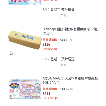
8/12 星期三
預計送達
(
574
)
Bidangil 甜奶油軟軟舒壓療癒球, 2個,
混合色
首購折扣價
54
%
$276
$126
(
$63.00/1個
)
8/12 星期三
預計送達
(
186
)
AQUA MAGIC 大耳狗喜拿咖啡廳遊戲,
1個, 混合色
首購折扣價
33
%
$770
$514
(
$514.00/1個
)