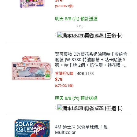
(
$70.00/1個
)
明天 8/8 (六)
預計送達
(
19
)
满 $1,500 再省 $75 (王道卡)
菜可集物 DIY櫻花系奶油膠咕卡收納盒
套裝 JW-8780 特油膠帶 + 咕卡貼紙 5
張 + 咕卡牌 2個 + 奶油膠 + 裱花嘴 +
鑷子 + 樹脂裝飾配件 6個 + 中性筆 +
首購折扣價
40
%
$133
閃粉 + 筆盒 3歲以上, 菜小可瓔珞粉系
$79
列, 1盒
(
$79.00/1個
)
明天 8/8 (六)
預計送達
满 $1,500 再省 $75 (王道卡)
4M 迪士尼 米奇星球儀, 1盒,
Multicolor