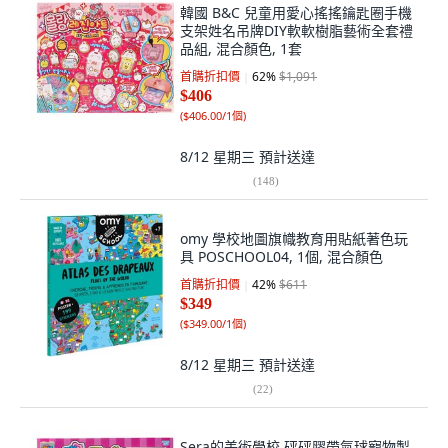
韓國 B&C 兒童用愛心搖搖鑰匙圈手機
支架姓名吊牌DIY軟軟樹脂藝術全套禮
品組, 混合顏色, 1套
首購折扣價
62
%
$1,091
$406
(
$406.00/1個
)
8/12 星期三
預計送達
(
148
)
omy 學校地圖旗幟教育用貼紙著色玩
具 POSCHOOL04, 1個, 混合顏色
首購折扣價
42
%
$611
$349
(
$349.00/1個
)
8/12 星期三
預計送達
(
22
)
Sera的美術學校 砰砰膠帶氣球寵物製