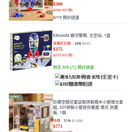
$300
(
$300.00/1個
)
8/19
預計送達
KRoooM 銀河警察, 太空站, 1盒
首購折扣價
34
%
$575
$375
(
$375.00/1個
)
明天 8/8 (六)
預計送達
满 $1,500 再省 $75 (王道卡)
$16 酷澎幣回饋
妙趣空間兒童益智拼裝積木小屋燈光套
組, DIY拼裝小屋迷你書屋 燈光 防塵
板, 1個
特價
51
%
$1,590
$771