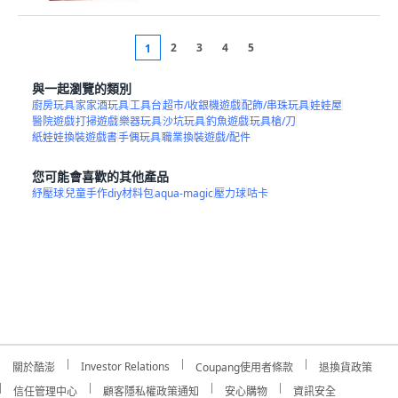
2
3
4
5
1
與一起瀏覽的類別
廚房玩具
家家酒玩具
工具台
超市/收銀機遊戲
配飾/串珠玩具
娃娃屋
醫院遊戲
打掃遊戲
樂器玩具
沙坑玩具
釣魚遊戲
玩具槍/刀
紙娃娃換裝遊戲書
手偶玩具
職業換裝遊戲/配件
您可能會喜歡的其他產品
紓壓球
兒童手作diy材料包
aqua-magic
壓力球
咕卡
Investor Relations
關於酷澎
Coupang使用者條款
退換貨政策
信任管理中心
顧客隱私權政策通知
安心購物
資訊安全