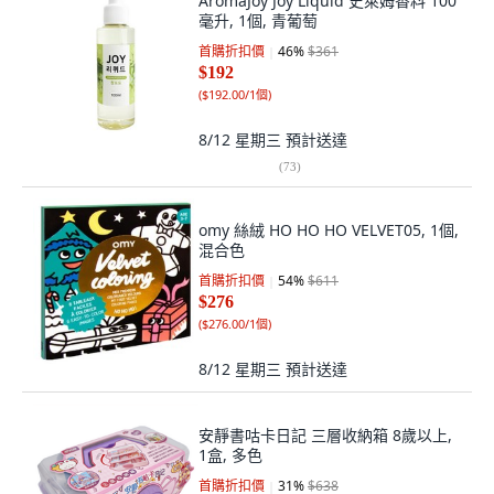
AromaJoy Joy Liquid 史萊姆香料 100
毫升, 1個, 青葡萄
首購折扣價
46
%
$361
$192
(
$192.00/1個
)
8/12 星期三
預計送達
(
73
)
omy 絲絨 HO HO HO VELVET05, 1個,
混合色
首購折扣價
54
%
$611
$276
(
$276.00/1個
)
8/12 星期三
預計送達
安靜書咕卡日記 三層收納箱 8歲以上,
1盒, 多色
首購折扣價
31
%
$638