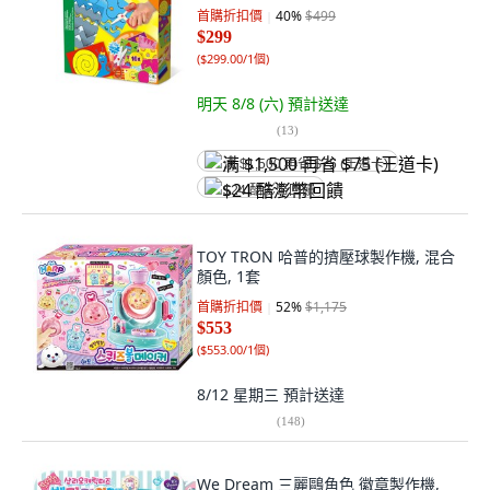
首購折扣價
40
%
$499
$299
(
$299.00/1個
)
明天 8/8 (六)
預計送達
(
13
)
满 $1,500 再省 $75 (王道卡)
$24 酷澎幣回饋
TOY TRON 哈普的擠壓球製作機, 混合
顏色, 1套
首購折扣價
52
%
$1,175
$553
(
$553.00/1個
)
8/12 星期三
預計送達
(
148
)
We Dream 三麗鷗角色 徽章製作機,