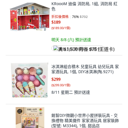
KRoooM 迪倫 消防局, 1組, 消防局 紅
色
折扣後價格
76
%
$792
$189
(
$189.00/1個
)
明天 8/8 (六)
預計送達
满 $1,500 再省 $75 (王道卡)
冰淇淋組合積木 兒童玩具 幼兒玩具 家
家酒玩具, 1個, DIY冰淇淋(陶.9271)
$299
(
$299.00/1個
)
8/11 星期二
預計送達
銘智DIY微觀小世界小屋拼裝玩具 - 交
換禮物 精美擺件 家家酒玩具 居家裝飾
(型號: M3344), 1個, 甜品店