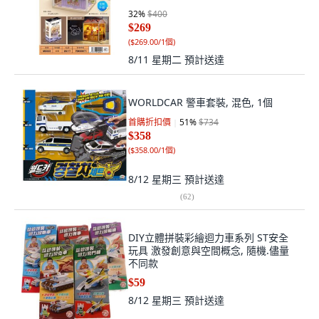
32
%
$400
$269
(
$269.00/1個
)
8/11 星期二
預計送達
WORLDCAR 警車套裝, 混色, 1個
首購折扣價
51
%
$734
$358
(
$358.00/1個
)
8/12 星期三
預計送達
(
62
)
DIY立體拼裝彩繪迴力車系列 ST安全
玩具 激發創意與空間概念, 隨機.儘量
不同款
$59
8/12 星期三
預計送達