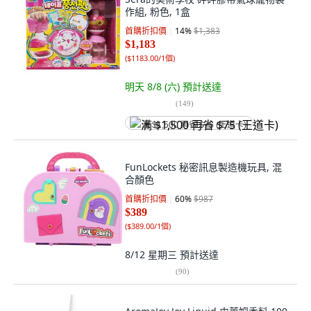
作組, 粉色, 1盒
首購折扣價
14
%
$1,383
$1,183
(
$1183.00/1個
)
明天 8/8 (六)
預計送達
(
149
)
满 $1,500 再省 $75 (王道卡)
FunLockets 秘密訊息製造機玩具, 混
合顏色
首購折扣價
60
%
$987
$389
(
$389.00/1個
)
8/12 星期三
預計送達
(
90
)