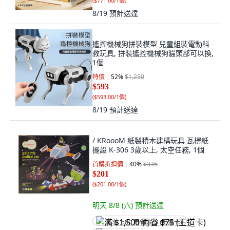
(
$771.00/1個
)
8/19
預計送達
遙控機械狗拼裝模型 兒童組裝電動科
教玩具, 拼裝遙控機械狗貓頭部可以換,
1個
特價
52
%
$1,250
$593
(
$593.00/1個
)
8/19
預計送達
/ KRoooM 紙製積木建構玩具 瓦楞紙
擺設 K-306 3歲以上, 太空任務, 1個
首購折扣價
40
%
$335
$201
(
$201.00/1個
)
明天 8/8 (六)
預計送達
满 $1,500 再省 $75 (王道卡)