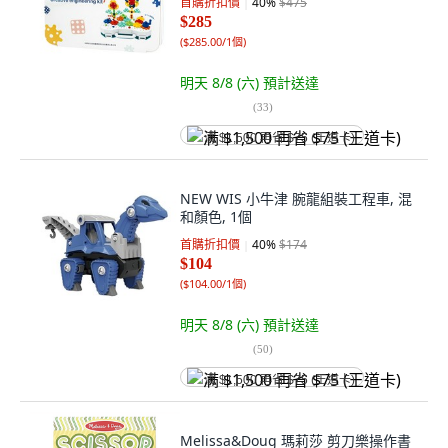
首購折扣價
40
%
$475
$285
(
$285.00/1個
)
明天 8/8 (六)
預計送達
(
33
)
满 $1,500 再省 $75 (王道卡)
NEW WIS 小牛津 腕龍組裝工程車, 混
和顏色, 1個
首購折扣價
40
%
$174
$104
(
$104.00/1個
)
明天 8/8 (六)
預計送達
(
50
)
满 $1,500 再省 $75 (王道卡)
Melissa&Doug 瑪莉莎 剪刀樂操作書