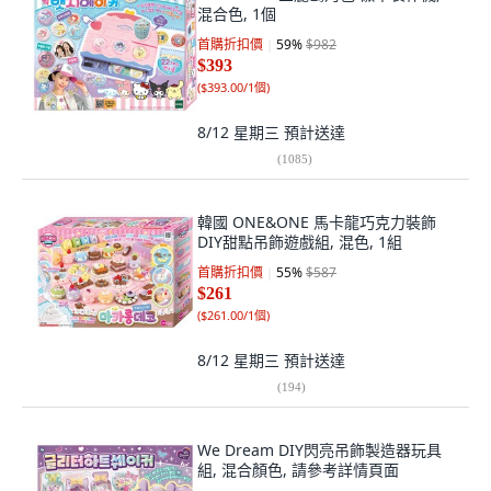
混合色, 1個
首購折扣價
59
%
$982
$393
(
$393.00/1個
)
8/12 星期三
預計送達
(
1085
)
韓國 ONE&ONE 馬卡龍巧克力裝飾
DIY甜點吊飾遊戲組, 混色, 1組
首購折扣價
55
%
$587
$261
(
$261.00/1個
)
8/12 星期三
預計送達
(
194
)
We Dream DIY閃亮吊飾製造器玩具
組, 混合顏色, 請參考詳情頁面