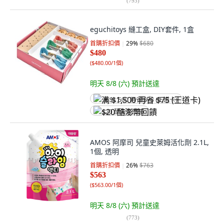
(
793
)
eguchitoys 縫工盒, DIY套件, 1盒
首購折扣價
29
%
$680
$480
(
$480.00/1個
)
明天 8/8 (六)
預計送達
满 $1,500 再省 $75 (王道卡)
$20 酷澎幣回饋
AMOS 阿摩司 兒童史萊姆活化劑 2.1L,
1個, 透明
首購折扣價
26
%
$763
$563
(
$563.00/1個
)
明天 8/8 (六)
預計送達
(
773
)