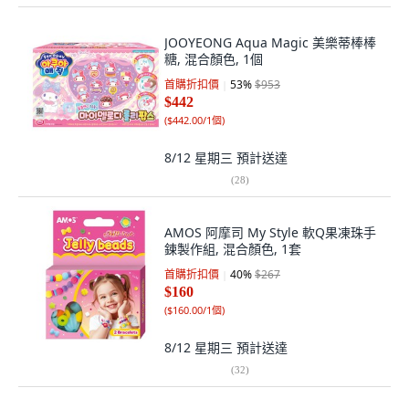
JOOYEONG Aqua Magic 美樂蒂棒棒
糖, 混合顏色, 1個
首購折扣價
53
%
$953
$442
(
$442.00/1個
)
8/12 星期三
預計送達
(
28
)
AMOS 阿摩司 My Style 軟Q果凍珠手
鍊製作組, 混合顏色, 1套
首購折扣價
40
%
$267
$160
(
$160.00/1個
)
8/12 星期三
預計送達
(
32
)