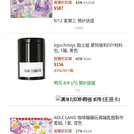
首購折扣價
43
%
$1,038
$587
8/12 星期三
預計送達
(
549
)
eguchitoys 黏土組 蒙特梭利DIY材料
包, 1罐, 黑色
首購折扣價
40
%
$261
$156
(
$156.00/1個
)
明天 8/8 (六)
預計送達
(
1
)
满 $1,500 再省 $75 (王道卡)
ADLE LAND 咖啡蹦蹦玩偶鑰匙圈製作
套組, 1套, 混色
首購折扣價
37
%
$528