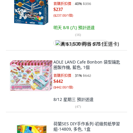
首購折扣價
40
%
$396
$237
(
$237.00/1個
)
明天 8/8 (六)
預計送達
(
16
)
满 $1,500 再省 $75 (王道卡)
ADLE LAND Cafe Bonbon 袋型鑰匙
圈製作機, 藍色, 1個
首購折扣價
31
%
$642
$442
(
$442.00/1個
)
8/12 星期三
預計送達
(
47
)
荷蘭SES DIY手作系列-初級剪紙學習
組-14809, 多色, 1盒