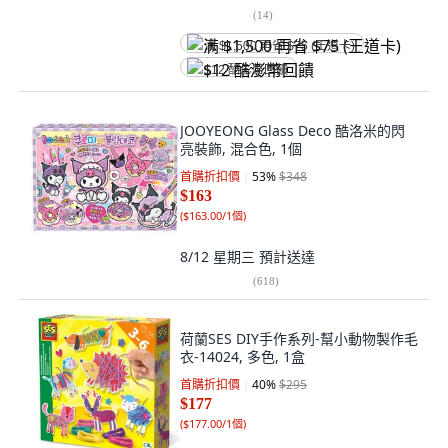
(
14
)
满 $1,500 再省 $75 (王道卡)
$12 酷澎幣回饋
JOOYEONG Glass Deco 酷洛米的閃
亮裝飾, 混合色, 1個
首購折扣價
53
%
$348
$163
(
$163.00/1個
)
8/12 星期三
預計送達
(
618
)
荷蘭SES DIY手作系列-幫小動物製作毛
衣-14024, 多色, 1盒
首購折扣價
40
%
$295
$177
(
$177.00/1個
)