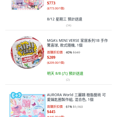
$773
(
$773.00/1個
)
8/12 星期三
預計送達
(
34
)
MGA's MINI VERSE 家居系列1B 手作
驚喜球, 款式隨機, 1個
首購折扣價
40
%
$349
$209
(
$209.00/1個
)
明天 8/8 (六)
預計送達
(
2
)
AURORA World 三麗鷗 樹脂藝術 可
愛鑰匙圈製作組, 混合色, 1個
首購折扣價
61
%
$1,163
$445
(
$445.00/1個
)