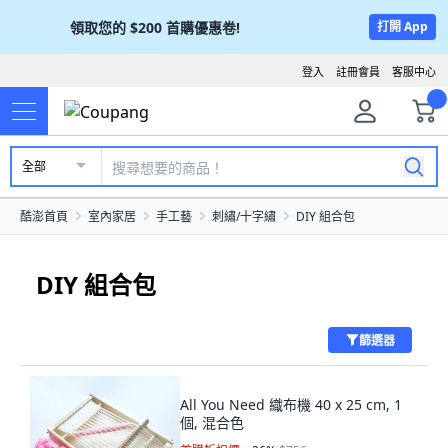
領取您的
$200
首購優惠卷!
打開 App
登入
註冊會員
客服中心
全部
酷澎首頁
室內家居
手工藝
刺繡/十字繡
DIY 組合包
DIY 組合包
篩選器
All You Need 織布機 40 x 25 cm, 1
個, 混合色