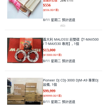
首購折扣價
26
%
$756
$556
(
$556.00/1套
)
8/11 星期二
預計送達
(
62
)
義大利 MALOSSI 前雙碟【T-MAX500
/ T-MAX530 專用】, 1個
$13,000
(
$13000.00/1套
)
8/11 星期二
預計送達
Pioneer DJ CDJ-3000 DJM-A9 專業DJ
設備, 1個
$99,999
(
$99999.00/1套
)
8/11 星期二
預計送達