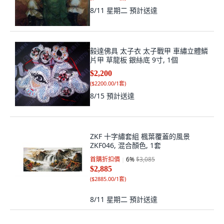
8/11 星期二
預計送達
毅達佛具 太子衣 太子戰甲 車繡立體鱗
片甲 草龍板 銀絲底 9寸, 1個
$2,200
(
$2200.00/1套
)
8/15
預計送達
ZKF 十字繡套組 楓葉覆蓋的風景
ZKF046, 混合顏色, 1套
首購折扣價
6
%
$3,085
$2,885
(
$2885.00/1套
)
8/11 星期二
預計送達