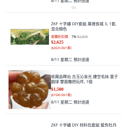
8/11 星期二
預計送達
(
1
)
ZKF 十字繡 DIY套組 萬裡長城 3, 1套,
混合顏色
首購折扣價
7
%
$2,825
$2,625
(
$2625.00/1套
)
8/11 星期二
預計送達
收藏品釋出 古玉沁金光 鏤空毛絲 童子
戲球 雙面雕把玩件, 1個
$1,500
(
$1500.00/1套
)
8/11 星期二
預計送達
ZKF 十字繡 DIY 材料包套組 藍色牡丹