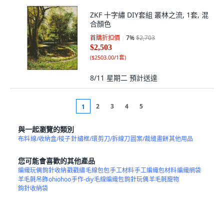
ZKF 十字繡 DIY套組 叢林之流, 1套, 混
合顏色
首購折扣價
7
%
$2,703
$2,503
(
$2503.00/1套
)
8/11 星期二
預計送達
2
3
4
5
1
與一起瀏覽的類別
布料
線/收納盒/梭子
針
繡框/環
剪刀/拆線刀
圖案/裁縫畫餅
其他用品
您可能會喜歡的其他產品
編織玩偶
鉤針收納
戳戳繡
毛線包包
手工材料
手工編織包材料
編織網袋
羊毛氈吊飾
ohiohoo
手作-diy
毛線編織包
鉤針玩偶
羊毛氈寵物
鉤針收納袋