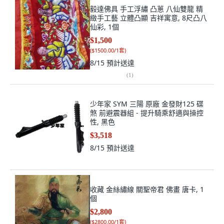
毅達佛具 手工浮繡 凸蔥 八仙雙龍 精
緻手工藝 立體凸顯 吉祥寓意, 8尺凸八
仙彩, 1個
$1,500
(
$1500.00/1套
)
8/15
預計送達
(
1
)
少年家 SYM 三陽 原廠 金發財125 碟
煞 前避震器組 - 提升騎乘舒適與操控
性, 黑色
$3,518
8/15
預計送達
收藏 金絲繡線 關聖帝君 佛畫 唐卡, 1
個
$2,800
(
$2800.00/1套
)