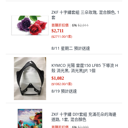
ZKF 十字繡套組 三朵玫瑰, 混合顏色, 1
套
首購折扣價
6
%
$2,911
$2,711
(
$2711.00/1套
)
8/11 星期二
預計送達
KYMCO 光陽 雷霆150 LFB5 下導流 H
殼 消光黑, 消光黑JJP, 1個
$1,082
(
$1082.00/1套
)
8/19
預計送達
ZKF 十字繡 DIY套組 充滿花朵的海邊
道路, 1套, 混合顏色
首購折扣價
6
%
$2,999