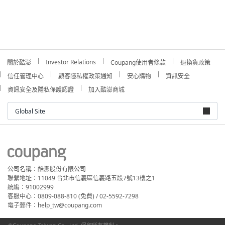
Investor Relations
關於酷澎
Coupang使用者條款
退換貨政策
信任管理中心
顧客隱私權政策通知
安心購物
資訊安全
資訊安全及隱私保護認證
加入酷澎商城
Global Site
公司名稱：酷澎股份有限公司
聯繫地址：11049 台北市信義區信義路五段7號13樓之1
統編：91002999
客服中心：0809-088-810 (免費) / 02-5592-7298
電子郵件：help_tw@coupang.com