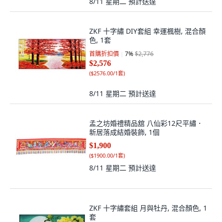
8/11 星期二
預計送達
ZKF 十字繡 DIY套組 幸運楓樹, 混合顏
色, 1套
首購折扣價
7
%
$2,776
$2,576
(
$2576.00/1套
)
8/11 星期二
預計送達
孟之坊婚禮精品舘 八仙彩12尺平繡．
新居落成結婚裝飾, 1個
$1,900
(
$1900.00/1套
)
8/11 星期二
預計送達
ZKF 十字繡套組 月與牡丹, 混合顏色, 1
套