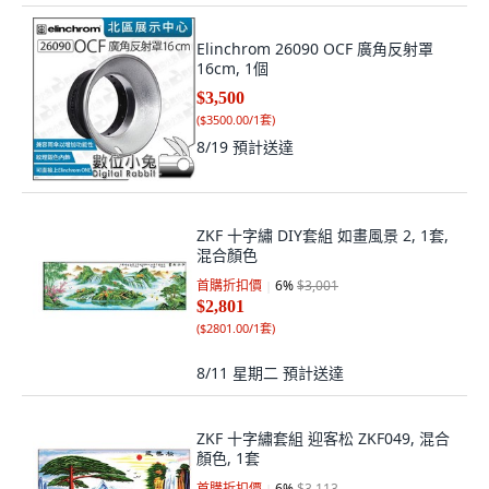
Elinchrom 26090 OCF 廣角反射罩
16cm, 1個
$3,500
(
$3500.00/1套
)
8/19
預計送達
ZKF 十字繡 DIY套組 如畫風景 2, 1套,
混合顏色
首購折扣價
6
%
$3,001
$2,801
(
$2801.00/1套
)
8/11 星期二
預計送達
ZKF 十字繡套組 迎客松 ZKF049, 混合
顏色, 1套
首購折扣價
6
%
$3,113