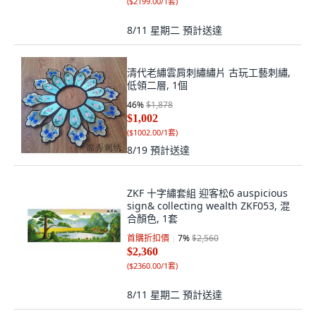
(
$2199.00/1套
)
8/11 星期二
預計送達
清代老繡雲肩刺繡繡片 古玩工藝刺繡,
低領二層, 1個
46
%
$1,878
$1,002
(
$1002.00/1套
)
8/19
預計送達
ZKF 十字繡套組 迎客松6 auspicious
sign& collecting wealth ZKF053, 混
合顏色, 1套
首購折扣價
7
%
$2,560
$2,360
(
$2360.00/1套
)
8/11 星期二
預計送達