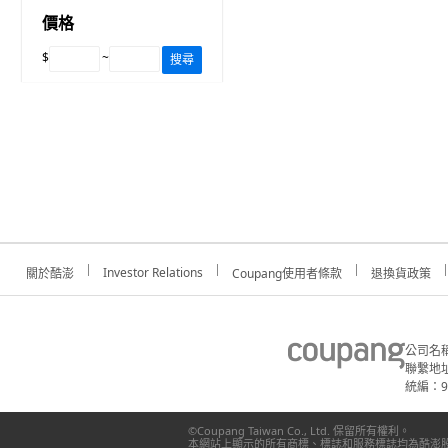
價格
$
~
搜尋
Investor Relations
關於酷澎
Coupang使用者條款
退換貨政策
公司名
聯繫地址
統編：91
©Coupang Taiwan Co., Ltd. 保留所有權利。
本網站上顯示的所有商標、標誌和服務標誌均為酷澎股