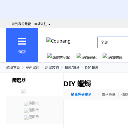
加到我的最愛
申請入駐
全部
類別
澎派中元節
火箭速配
火箭跨境
酷澎首頁
室內家居
居家裝飾
蠟燭/燭台
DIY 蠟燭
篩選器
DIY 蠟燭
酷澎評分排名
價格最低
價
僅顯示
僅顯示
僅顯示