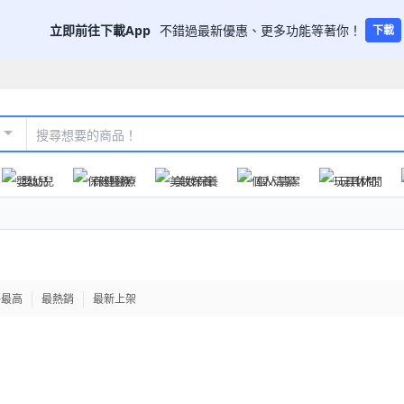
立即前往下載App
不錯過最新優惠、更多功能等著你！
下載
嬰幼兒
保健醫療
美妝保養
個人清潔
玩具休閒
格最高
最熱銷
最新上架