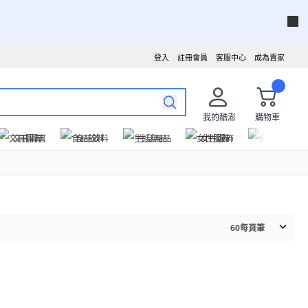
登入
註冊會員
客服中心
成為賣家
我的酷澎
購物車
文具圖書
食品飲料
生活用品
女性服飾
運動戶外
60
每頁筆