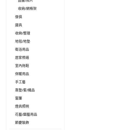
圖畫/照片
收納/網格架
傢俱
寢具
收納/整理
地毯/地墊
衛浴用品
居家修繕
室內拖鞋
保暖用品
手工藝
靠墊/套/織品
窗簾
燈具照明
花藝/園藝用品
節慶裝飾