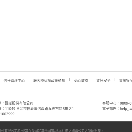
信任管理中心
顧客隱私權政策通知
安心購物
資訊安全
資訊安
稱：酷澎股份有限公司
客服中心：0809-088-
：11049 台北市信義區信義路五段7號13樓之1
電子郵件：help_tw
002999
份有限公司和/或其在美國和其他國家/地區註冊之關聯公司之所屬財產。