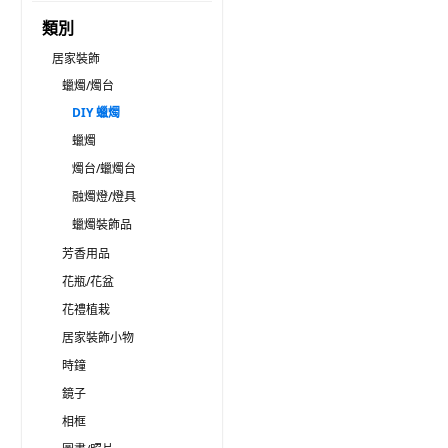
類別
居家裝飾
蠟燭/燭台
DIY 蠟燭
蠟燭
燭台/蠟燭台
融燭燈/燈具
蠟燭裝飾品
芳香用品
花瓶/花盆
花禮植栽
居家裝飾小物
時鐘
鏡子
相框