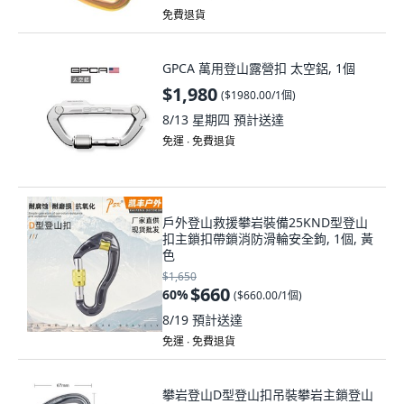
免費退貨
GPCA 萬用登山露營扣 太空鋁, 1個
$1,980
(
$1980.00/1個
)
8/13 星期四
預計送達
免運 ∙ 免費退貨
戶外登山救援攀岩裝備25KND型登山
扣主鎖扣帶鎖消防滑輪安全鉤, 1個, 黃
色
$1,650
$660
60
%
(
$660.00/1個
)
8/19
預計送達
免運 ∙ 免費退貨
攀岩登山D型登山扣吊裝攀岩主鎖登山