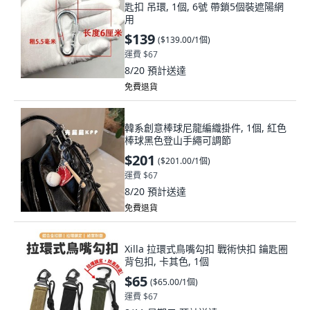
匙扣 吊環, 1個, 6號 帶鎖5個裝遮陽網
用
$139
(
$139.00/1個
)
運費 $67
8/20
預計送達
免費退貨
韓系創意棒球尼龍編織掛件, 1個, 紅色
棒球黑色登山手繩可調節
$201
(
$201.00/1個
)
運費 $67
8/20
預計送達
免費退貨
Xilla 拉環式鳥嘴勾扣 戰術快扣 鑰匙圈
背包扣, 卡其色, 1個
$65
(
$65.00/1個
)
運費 $67