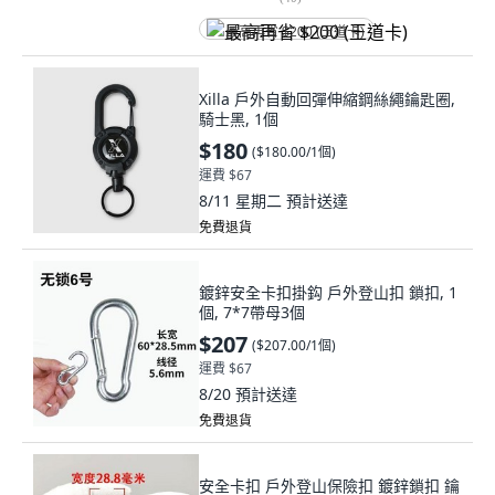
最高再省 $200 (王道卡)
Xilla 戶外自動回彈伸縮鋼絲繩鑰匙圈,
騎士黑, 1個
$180
(
$180.00/1個
)
運費 $67
8/11 星期二
預計送達
免費退貨
鍍鋅安全卡扣掛鈎 戶外登山扣 鎖扣, 1
個, 7*7帶母3個
$207
(
$207.00/1個
)
運費 $67
8/20
預計送達
免費退貨
安全卡扣 戶外登山保險扣 鍍鋅鎖扣 鑰