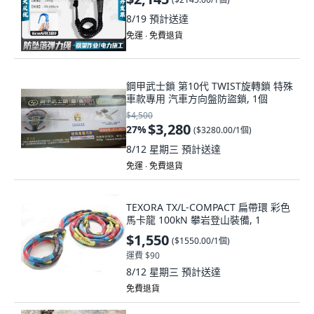
8/19
預計送達
免運 ∙ 免費退貨
鋼甲武士鎖 第10代 TWIST旋轉鎖 特殊
車款專用 汽車方向盤防盜鎖, 1個
$4,500
$3,280
27
%
(
$3280.00/1個
)
8/12 星期三
預計送達
免運 ∙ 免費退貨
TEXORA TX/L-COMPACT 扁帶環 彩色
馬卡龍 100kN 攀岩登山裝備, 1
$1,550
(
$1550.00/1個
)
運費 $90
8/12 星期三
預計送達
免費退貨