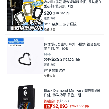
Gozilla 多功能戰術塑鋼掛扣, 多功能D
型掛扣-低調黑, 1個
$20
(
$20.00/1個
)
運費 $67
8/11 星期二
預計送達
免費退貨
迷你愛心登山扣 戶外小掛鉤 鋁合金服
飾掛扣, 黑, 10個
$510
$255
50
%
(
$25.50/1個
)
運費 $67
8/19
預計送達
免費退貨
Black Diamond Miniwire 攀岩鉤環6
件組, 攀岩鉤環 多色, 1組
首購折扣價
$2,293
$2,093
8
%
(
$2093.00/1個
)