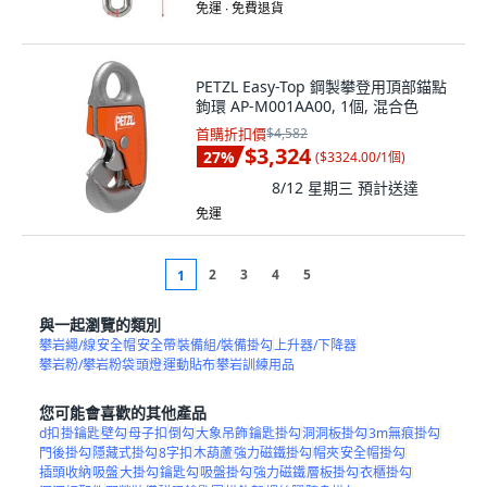
免運 ∙ 免費退貨
PETZL Easy-Top 鋼製攀登用頂部錨點
鉤環 AP-M001AA00, 1個, 混合色
首購折扣價
$4,582
$3,324
27
%
(
$3324.00/1個
)
8/12 星期三
預計送達
免運
2
3
4
5
1
與一起瀏覽的類別
攀岩繩/線
安全帽
安全帶
裝備組/裝備掛勾
上升器/下降器
攀岩粉/攀岩粉袋
頭燈
運動貼布
攀岩訓練用品
您可能會喜歡的其他產品
d扣
掛鑰匙
壁勾
母子扣
倒勾
大象吊飾
鑰匙掛勾
洞洞板掛勾
3m無痕掛勾
門後掛勾
隱藏式掛勾
8字扣
木葫蘆
強力磁鐵掛勾
帽夾
安全帽掛勾
插頭收納
吸盤
大掛勾
鑰匙勾
吸盤掛勾
強力磁鐵
層板掛勾
衣櫃掛勾