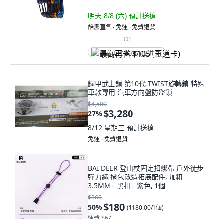
明天 8/8 (六)
預計送達
酷澎直售 ∙ 免運 ∙ 免費退貨
(
1
)
最高再省 $105 (王道卡)
鋼甲武士鎖 第10代 TWIST旋轉鎖 特殊
車款專用 汽車方向盤防盜鎖
$4,500
$3,280
27
%
8/12 星期三
預計送達
免運 ∙ 免費退貨
BAI'DEER 登山杖固定扣綁帶 戶外徒步
彈力繩 揹包改造拓展配件, 加粗
3.5MM - 黑扣 - 紫色, 1個
$360
$180
50
%
(
$180.00/1個
)
運費 $67