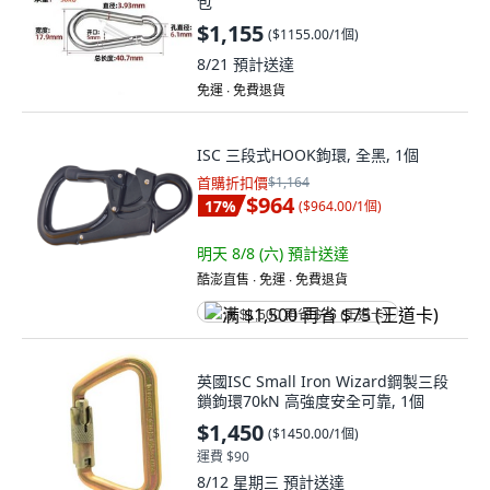
包
$1,155
(
$1155.00/1個
)
8/21
預計送達
免運 ∙ 免費退貨
ISC 三段式HOOK鉤環, 全黑, 1個
首購折扣價
$1,164
$964
17
%
(
$964.00/1個
)
明天 8/8 (六)
預計送達
酷澎直售 ∙ 免運 ∙ 免費退貨
满 $1,500 再省 $75 (王道卡)
英國ISC Small Iron Wizard鋼製三段
鎖鉤環70kN 高強度安全可靠, 1個
$1,450
(
$1450.00/1個
)
運費 $90
8/12 星期三
預計送達