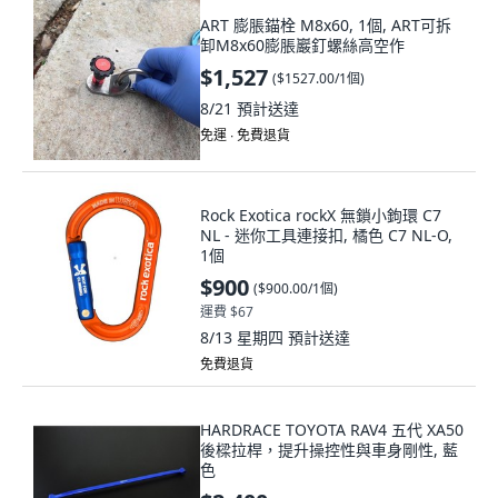
ART 膨脹錨栓 M8x60, 1個, ART可拆
卸M8x60膨脹巖釘螺絲高空作
$1,527
(
$1527.00/1個
)
8/21
預計送達
免運 ∙ 免費退貨
Rock Exotica rockX 無鎖小鉤環 C7
NL - 迷你工具連接扣, 橘色 C7 NL-O,
1個
$900
(
$900.00/1個
)
運費 $67
8/13 星期四
預計送達
免費退貨
HARDRACE TOYOTA RAV4 五代 XA50
後樑拉桿，提升操控性與車身剛性, 藍
色