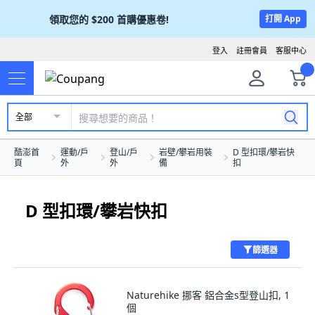
領取您的
$200
首購優惠卷!
打開 App
登入
註冊會員
客服中心
全部
酷澎首
運動/戶
登山/戶
岩壁/攀岩用裝
D 型扣環/攀岩快
頁
外
外
備
扣
D 型扣環/攀岩快扣
篩選器
Naturehike 挪客 鋁合金s型登山扣, 1
個