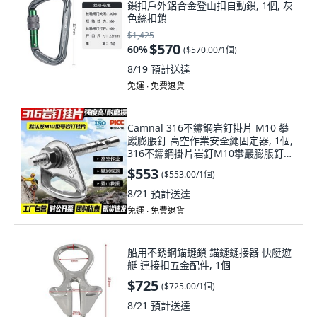
鎖扣戶外鋁合金登山扣自動鎖, 1個, 灰
色絲扣鎖
$1,425
$570
60
%
(
$570.00/1個
)
8/19
預計送達
免運 ∙ 免費退貨
Camnal 316不鏽鋼岩釘掛片 M10 攀
巖膨脹釘 高空作業安全繩固定器, 1個,
316不鏽鋼掛片岩釘M10攀巖膨脹釘可
拆, N/A
$553
(
$553.00/1個
)
8/21
預計送達
免運 ∙ 免費退貨
船用不銹鋼錨鏈鎖 錨鏈鏈接器 快艇遊
艇 連接扣五金配件, 1個
$725
(
$725.00/1個
)
8/21
預計送達