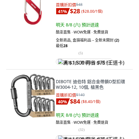
首購折扣價
$48
$28
41
%
(
$28.00/1個
)
明天 8/8 (六)
預計送達
酷澎直售 ∙ WOW免運 ∙ 免費退貨
全新商品
,
盒損福利品 – 全新未開封
(2)
最低
28
(
5
)
满 $1,500 再省 $75 (王道卡)
DIBOTE 迪伯特 鋁合金帶鎖D型扣環
W3004-12, 10個, 槍黑色
首購折扣價
$140
$84
40
%
(
$8.40/1個
)
明天 8/8 (六)
預計送達
酷澎直售 ∙ WOW免運 ∙ 免費退貨
(
32
)