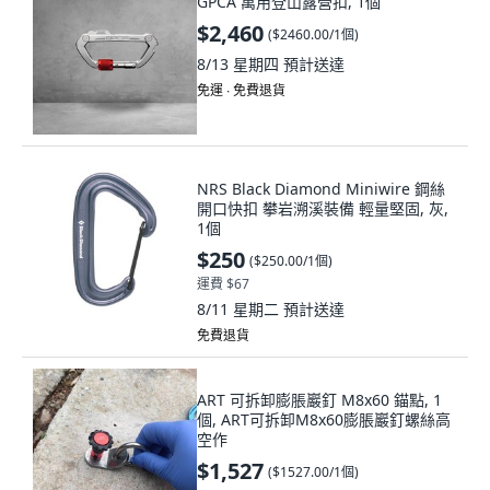
GPCA 萬用登山露營扣, 1個
$2,460
(
$2460.00/1個
)
8/13 星期四
預計送達
免運 ∙ 免費退貨
NRS Black Diamond Miniwire 鋼絲
開口快扣 攀岩溯溪裝備 輕量堅固, 灰,
1個
$250
(
$250.00/1個
)
運費 $67
8/11 星期二
預計送達
免費退貨
ART 可拆卸膨脹巖釘 M8x60 錨點, 1
個, ART可拆卸M8x60膨脹巖釘螺絲高
空作
$1,527
(
$1527.00/1個
)