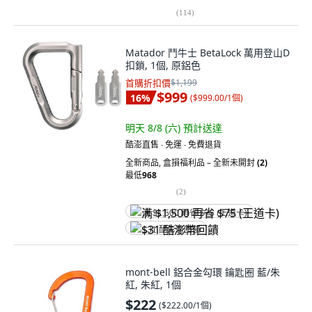
(
114
)
Matador 鬥牛士 BetaLock 萬用登山D
扣鎖, 1個, 原鋁色
首購折扣價
$1,199
$999
16
%
(
$999.00/1個
)
明天 8/8 (六)
預計送達
酷澎直售 ∙ 免運 ∙ 免費退貨
全新商品
,
盒損福利品 – 全新未開封
(2)
最低
968
(
2
)
满 $1,500 再省 $75 (王道卡)
$31 酷澎幣回饋
mont-bell 鋁合金勾環 鑰匙圈 藍/朱
紅, 朱紅, 1個
$222
(
$222.00/1個
)