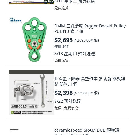
8/11 星期二
預計送達
免費退貨
DMM 三孔滑輪 Rigger Becket Pulley
PUL410 綠, 1個
$2,695
(
$2695.00/1個
)
運費 $67
8/13 星期四
預計送達
免費退貨
北斗星下降器 高空作業 多功能 移動錨
點 防墜, 1個
$2,398
(
$2398.00/1個
)
8/22
預計送達
免運 ∙ 免費退貨
ceramicspeed SRAM DUB 預壓環