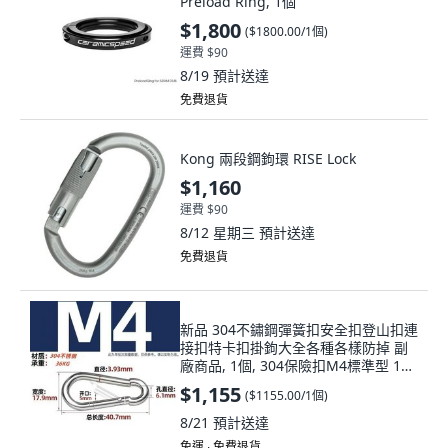
Preload Ring, 1個
$1,800
(
$1800.00/1個
)
運費 $90
8/19
預計送達
免費退貨
Kong 兩段鋼鉤環 RISE Lock
$1,160
運費 $90
8/12 星期三
預計送達
免費退貨
新品 304不鏽鋼彈簧扣安全扣登山扣連
接扣特卡扣掛鉤大全各種各樣防掉 副
廠商品, 1個, 304保險扣M4標準型 100
個 1包
$1,155
(
$1155.00/1個
)
8/21
預計送達
免運 ∙ 免費退貨