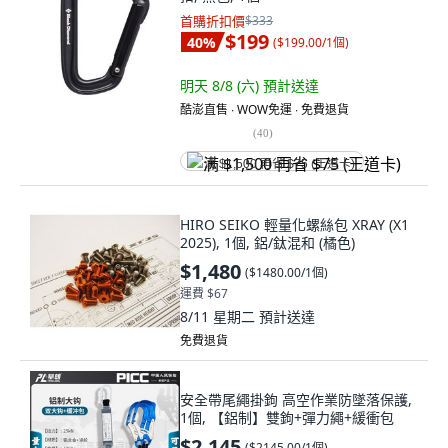
首購折扣價
$333
$199
40
%
(
$199.00/1個
)
明天 8/8 (六)
預計送達
酷澎直售 ∙ WOW免運 ∙ 免費退貨
(
40
)
满 $1,500 再省 $75 (王道卡)
HIRO SEIKO 輕量化螺絲包 XRAY (X1
2025), 1個, 鋁/鈦混和 (橘色)
$1,480
(
$1480.00/1個
)
運費 $67
8/11 星期二
預計送達
免費退貨
安全帶尾繩掛鉤 高空作業防墜落保護,
1個, 【鋁制】雙鉤+彈力繩+緩衝包
$2,145
(
$2145.00/1個
)