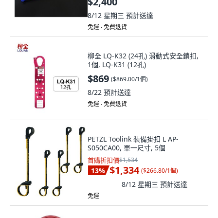
$2,400
8/12 星期三
預計送達
免運 ∙ 免費退貨
柳全 LQ-K32 (24孔) 滑動式安全鎖扣,
1個, LQ-K31 (12孔)
$869
(
$869.00/1個
)
8/22
預計送達
免運 ∙ 免費退貨
PETZL Toolink 裝備掛扣 L AP-
S050CA00, 單一尺寸, 5個
首購折扣價
$1,534
$1,334
13
%
(
$266.80/1個
)
8/12 星期三
預計送達
免運