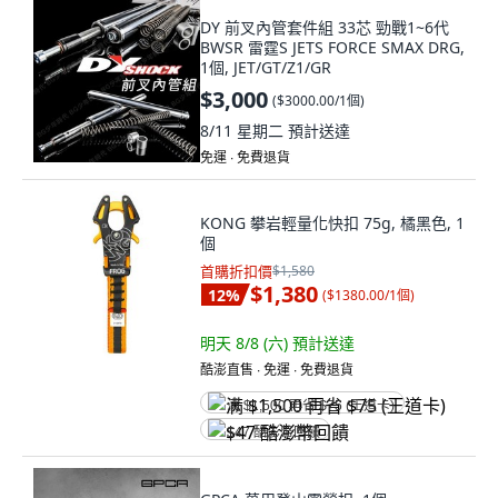
DY 前叉內管套件組 33芯 勁戰1~6代
BWSR 雷霆S JETS FORCE SMAX DRG,
1個, JET/GT/Z1/GR
$3,000
(
$3000.00/1個
)
8/11 星期二
預計送達
免運 ∙ 免費退貨
KONG 攀岩輕量化快扣 75g, 橘黑色, 1
個
首購折扣價
$1,580
$1,380
12
%
(
$1380.00/1個
)
明天 8/8 (六)
預計送達
酷澎直售 ∙ 免運 ∙ 免費退貨
满 $1,500 再省 $75 (王道卡)
$47 酷澎幣回饋