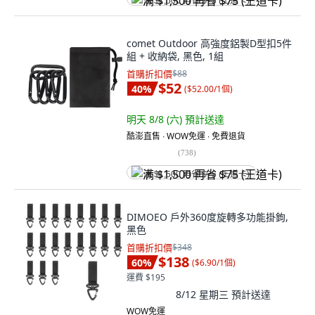
满 $1,500 再省 $75 (王道卡)
comet Outdoor 高強度鋁製D型扣5件
組 + 收納袋, 黑色, 1組
首購折扣價
$88
$52
40
%
(
$52.00/1個
)
明天 8/8 (六)
預計送達
酷澎直售 ∙ WOW免運 ∙ 免費退貨
(
738
)
满 $1,500 再省 $75 (王道卡)
DIMOEO 戶外360度旋轉多功能掛鉤,
黑色
首購折扣價
$348
$138
60
%
(
$6.90/1個
)
運費 $195
8/12 星期三
預計送達
WOW免運