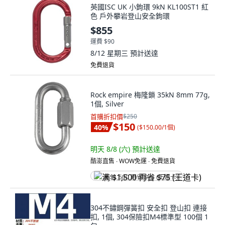
英國ISC UK 小鉤環 9kN KL100ST1 紅
色 戶外攀岩登山安全鉤環
$855
運費 $90
8/12 星期三
預計送達
免費退貨
Rock empire 梅隆鎖 35kN 8mm 77g,
1個, Silver
首購折扣價
$250
$150
40
%
(
$150.00/1個
)
明天 8/8 (六)
預計送達
酷澎直售 ∙ WOW免運 ∙ 免費退貨
满 $1,500 再省 $75 (王道卡)
304不鏽鋼彈簧扣 安全扣 登山扣 連接
扣, 1個, 304保險扣M4標準型 100個 1