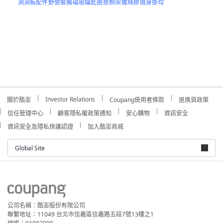
洞洞板配件
野營裝備
磁吸鑰匙圈
掛鉤架
螺絲膠
隨身掛勾
Investor Relations
關於酷澎
Coupang使用者條款
退換貨政策
信任管理中心
顧客隱私權政策通知
安心購物
資訊安全
資訊安全及隱私保護認證
加入酷澎商城
Global Site
公司名稱：酷澎股份有限公司
聯繫地址：11049 台北市信義區信義路五段7號13樓之1