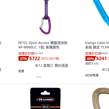
2
PETZL Djinn Access 攀巖用快掛
trango Cal
AP-M060LC, 1個, 紫羅蘭色
系統 鎖定 TCHK-
首購折扣價
$1,151
首購折扣價
$402
$722
$241
37
%
40
%
(
$722.00/1個
)
(
運費 $195
8/12 星期三
預計送達
達
8/
免運
WOW免運
(
29
)