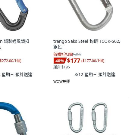
tion 鋼製通風鎖扣
trango Saks Steel 鉤環 TCOK-S02,
色
銀色
首購折扣價
$295
$177
40
%
$272.00/1個
)
(
$177.00/1個
)
運費 $195
12 星期三
預計送達
8/12 星期三
預計送達
WOW免運