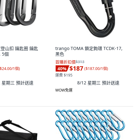
強度登山扣 鑰匙圈 鑰匙
trango TOMA 鎖定鉤環 TCDK-17,
 5個
黑色
首購折扣價
$313
$187
40
%
$24.00/1個
)
(
$187.00/1個
)
運費 $195
12 星期三
預計送達
8/12 星期三
預計送達
WOW免運