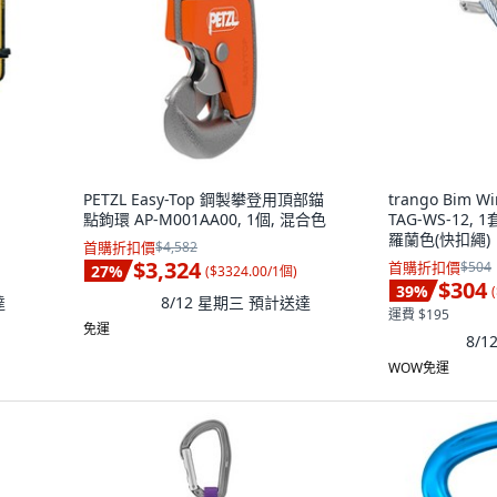
PETZL Easy-Top 鋼製攀登用頂部錨
trango Bim 
點鉤環 AP-M001AA00, 1個, 混合色
TAG-WS-12, 
羅蘭色(快扣繩)
首購折扣價
$4,582
$3,324
首購折扣價
$504
27
%
(
$3324.00/1個
)
$304
39
%
(
達
8/12 星期三
預計送達
運費 $195
免運
8/
WOW免運