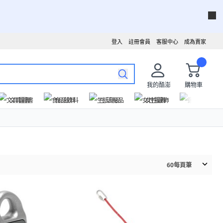
登入
註冊會員
客服中心
成為賣家
我的酷澎
購物車
文具圖書
食品飲料
生活用品
女性服飾
運動戶外
60
每頁筆