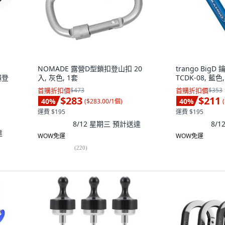
NOMADE 露營D型鎖扣登山扣 20
trango Bi
繩登
入, 灰色, 1套
TCDK-08, 藍色
首購折扣價
$473
首購折扣價
$353
$283
$211
40
%
40
%
(
$283.00/1個
)
(
運費 $195
運費 $195
8/12 星期三
預計送達
8/
達
WOW免運
WOW免運
(
220
)