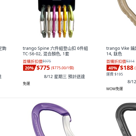
鎖定鉤
trango Spine 六件組登山扣 6件組
trango Vike
TC-S6-02, 混合顏色, 1套
14, 鈦色
首購折扣價
$975
首購折扣價
$314
$775
$188
20
%
40
%
(
$775.00/1個
)
(
運費 $195
達
8/12 星期三
預計送達
8/
免運
WOW免運