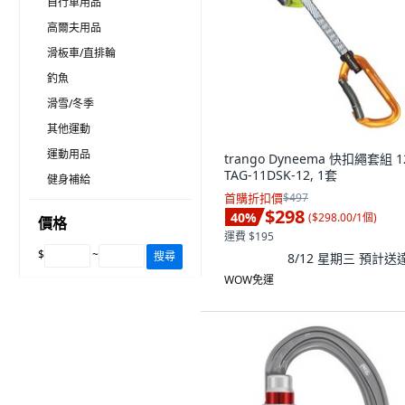
自行車用品
高爾夫用品
滑板車/直排輪
釣魚
滑雪/冬季
其他運動
運動用品
trango Dyneema 快扣繩套組 1
TAG-11DSK-12, 1套
健身補給
首購折扣價
$497
$298
40
%
(
$298.00/1個
)
價格
運費 $195
$
~
搜尋
8/12 星期三
預計送
WOW免運