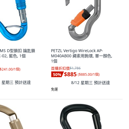
m HMS D型鎖扣 鑰匙鎖
PETZL Vertigo WireLock AP-
02, 藍色, 1個
M040AB00 繩索用鉤環, 單一顏色,
1個
首購折扣價
$1,786
$241.00/1個
)
$885
50
%
(
$885.00/1個
)
12 星期三
預計送達
8/12 星期三
預計送達
免運