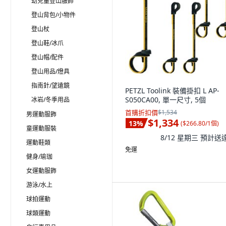
幼兒童登山服飾
登山背包/小物件
登山杖
登山鞋/冰爪
登山帽/配件
登山用品/燈具
指南針/望遠鏡
PETZL Toolink 裝備掛扣 L AP-
S050CA00, 單一尺寸, 5個
冰岩/冬季用品
首購折扣價
$1,534
男運動服飾
$1,334
13
%
(
$266.80/1個
)
童運動服裝
8/12 星期三
預計送
運動鞋類
免運
健身/瑜珈
女運動服飾
游泳/水上
球拍運動
球類運動