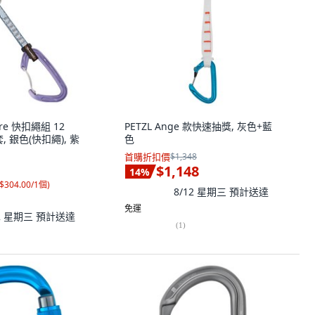
Wire 快扣繩組 12
PETZL Ange 款快速抽獎, 灰色+藍
1套, 銀色(快扣繩), 紫
色
首購折扣價
$1,348
$1,148
14
%
$304.00/1個
)
8/12 星期三
預計送達
免運
12 星期三
預計送達
(
1
)