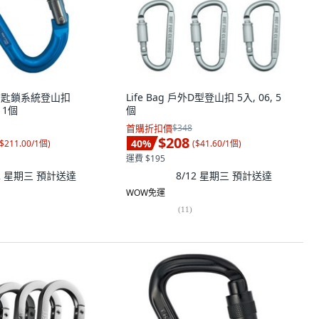
gD 鑰匙鎖系統登山扣
Life Bag 戶外D型登山扣 5入, 06, 5
, 1個
個
首購折扣價
$348
$208
40
%
$211.00/1個
)
(
$41.60/1個
)
運費 $195
12 星期三
預計送達
8/12 星期三
預計送達
WOW免運
(
11
)