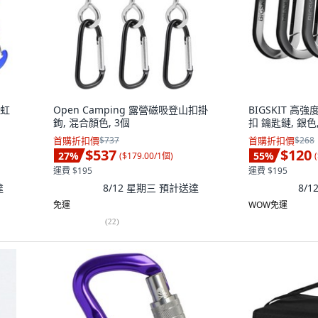
彩虹
Open Camping 露營磁吸登山扣掛
BIGSKIT 高
鉤, 混合顏色, 3個
扣 鑰匙鏈, 銀色,
首購折扣價
$737
首購折扣價
$268
$537
$120
27
%
55
%
(
$179.00/1個
)
(
運費 $195
運費 $195
達
8/12 星期三
預計送達
8/
免運
WOW免運
(
22
)