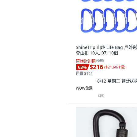
ShineTrip 山趣 Life Bag 戶外
登山扣 10入, 07, 10個
首購折扣價
$595
$216
63
%
(
$21.60/1個
)
運費 $195
8/12 星期三
預計送
WOW免運
(
20
)