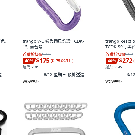
藍色,
trango V-C 鑰匙通風鉤環 TCDK-
trango Reac
15, 葡萄紫
TCDK-S01, 黑
首購折扣價
$292
首購折扣價
$454
$175
$272
40
%
40
%
(
$175.00/1個
)
(
運費 $195
運費 $195
達
8/12 星期三
預計送達
8/
WOW免運
WOW免運