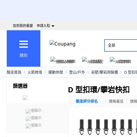
加到我的最愛
申請入駐
全部
類別
爸氣父親節
火箭速配
火箭跨境
酷澎首頁
火箭跨境
運動休閒
登山/戶外
岩壁/攀岩用裝備
D 型扣
篩選器
D 型扣環/攀岩快扣
酷澎評分排名
價格最低
價
僅顯示
僅顯示
僅顯示