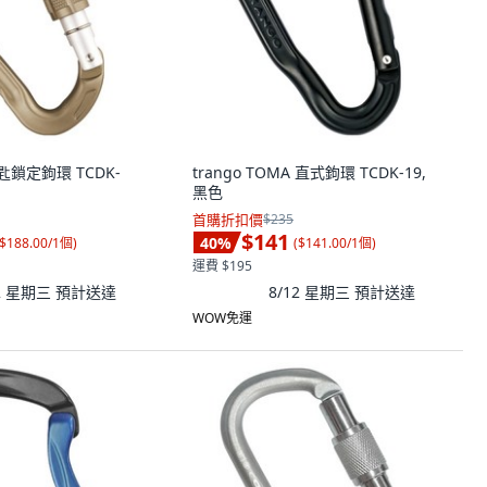
 鑰匙鎖定鉤環 TCDK-
trango TOMA 直式鉤環 TCDK-19,
黑色
首購折扣價
$235
$141
40
%
$188.00/1個
)
(
$141.00/1個
)
運費 $195
12 星期三
預計送達
8/12 星期三
預計送達
WOW免運