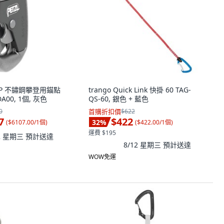
YTOP 不鏽鋼攀登用錨點
trango Quick Link 快掛 60 TAG-
A00, 1個, 灰色
QS-60, 銀色 + 藍色
0
首購折扣價
$622
7
$422
32
%
(
$6107.00/1個
)
(
$422.00/1個
)
運費 $195
12 星期三
預計送達
8/12 星期三
預計送達
WOW免運