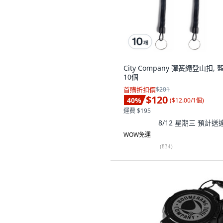
City Company 彈簧繩登山扣, 
10個
首購折扣價
$201
$120
40
%
(
$12.00/1個
)
運費 $195
8/12 星期三
預計送
WOW免運
(
834
)