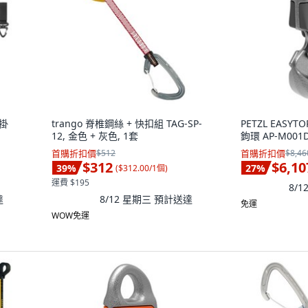
能掛
trango 脊椎鋼絲 + 快扣組 TAG-SP-
PETZL EAS
12, 金色 + 灰色, 1套
鉤環 AP-M001D
首購折扣價
$512
首購折扣價
$8,46
$312
$6,10
39
%
27
%
(
$312.00/1個
)
運費 $195
8/
達
8/12 星期三
預計送達
免運
WOW免運