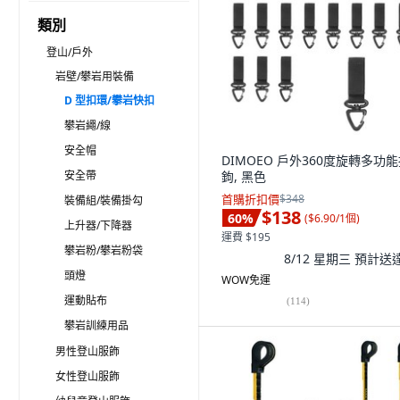
類別
登山/戶外
岩壁/攀岩用裝備
D 型扣環/攀岩快扣
攀岩繩/線
安全帽
DIMOEO 戶外360度旋轉多功
安全帶
鉤, 黑色
首購折扣價
$348
裝備組/裝備掛勾
$138
60
%
(
$6.90/1個
)
上升器/下降器
運費 $195
攀岩粉/攀岩粉袋
8/12 星期三
預計送
頭燈
WOW免運
運動貼布
(
114
)
攀岩訓練用品
男性登山服飾
女性登山服飾