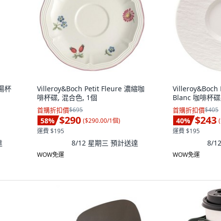
 湯杯
Villeroy&Boch Petit Fleure 濃縮咖
Villeroy&Boch
啡杯碟, 混合色, 1個
Blanc 咖啡杯碟
首購折扣價
$695
首購折扣價
$405
$290
$243
58
%
40
%
(
$290.00/1個
)
(
運費 $195
運費 $195
達
8/12 星期三
預計送達
8/
WOW免運
WOW免運