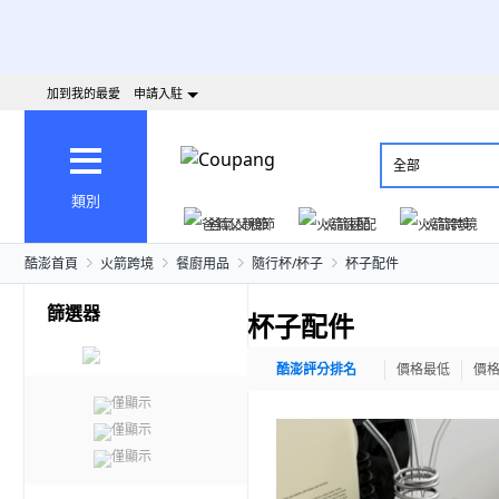
加到我的最愛
申請入駐
全部
類別
爸氣父親節
火箭速配
火箭跨境
酷澎首頁
火箭跨境
餐廚用品
隨行杯/杯子
杯子配件
篩選器
杯子配件
酷澎評分排名
價格最低
價
僅顯示
僅顯示
僅顯示