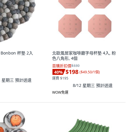
le Bonbon 杯墊 2入
北歐風居家咖啡廳字母杯墊 4入, 粉
色八角形, 4個
首購折扣價
$330
$198
40
%
(
$49.50/1個
)
運費 $195
12 星期三
預計送達
8/12 星期三
預計送達
WOW免運