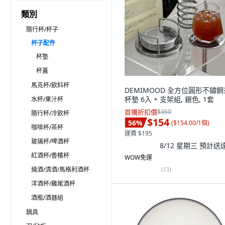
類別
隨行杯/杯子
杯子配件
杯墊
杯蓋
馬克杯/飲料杯
DEMIMOOD 全方位圓形不鏽鋼
杯墊 6入 + 支架組, 銀色, 1套
水杯/果汁杯
首購折扣價
$350
隨行杯/冷飲杯
$154
56
%
(
$154.00/1個
)
咖啡杯/茶杯
運費 $195
玻璃杯/啤酒杯
8/12 星期三
預計送
紅酒杯/香檳杯
WOW免運
燒酒/清酒/馬格利酒杯
(
13
)
洋酒杯/雞尾酒杯
酒瓶/酒器組
鍋具