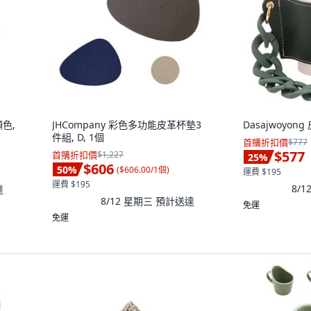
色,
JHCompany 彩色多功能皮革杯墊3
Dasajwoyo
件組, D, 1個
首購折扣價
$777
$577
首購折扣價
$1,227
25
%
$606
50
%
(
$606.00/1個
)
運費 $195
運費 $195
8/
達
8/12 星期三
預計送達
免運
免運