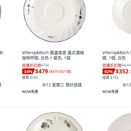
啡/
Villeroy&Boch 舊盧森堡 義式濃縮
Villeroy&B
咖啡杯碟, 白色 + 藍色, 1個
碟, 1個, 白色
首購折扣價
$730
首購折扣價
$4,70
$479
$352
34
%
92
%
(
$479.00/1個
)
(
運費 $195
運費 $195
達
8/12 星期三
預計送達
8/
WOW免運
WOW免運