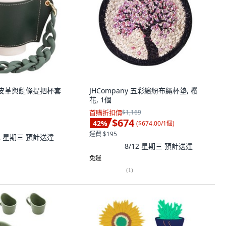
ng 皮革與鏈條提把杯套
JHCompany 五彩繽紛布繩杯墊, 櫻
花, 1個
首購折扣價
$1,169
$674
42
%
(
$674.00/1個
)
運費 $195
12 星期三
預計送達
8/12 星期三
預計送達
免運
(
1
)