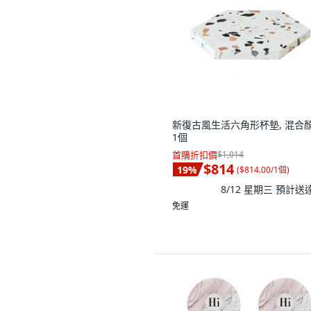
新復古風生活六角形杯墊, 混合顏
1個
首購折扣價
$1,014
$814
19
%
(
$814.00/1個
)
8/12 星期三
預計送
免運