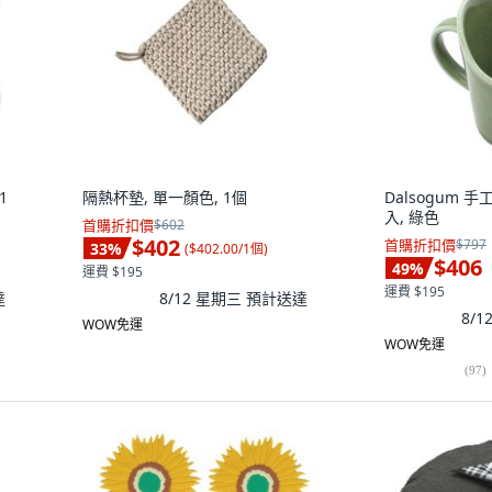
1
隔熱杯墊, 單一顏色, 1個
Dalsogum 
入, 綠色
首購折扣價
$602
$402
首購折扣價
$797
33
%
(
$402.00/1個
)
$406
49
%
運費 $195
運費 $195
達
8/12 星期三
預計送達
8/
WOW免運
WOW免運
(
97
)