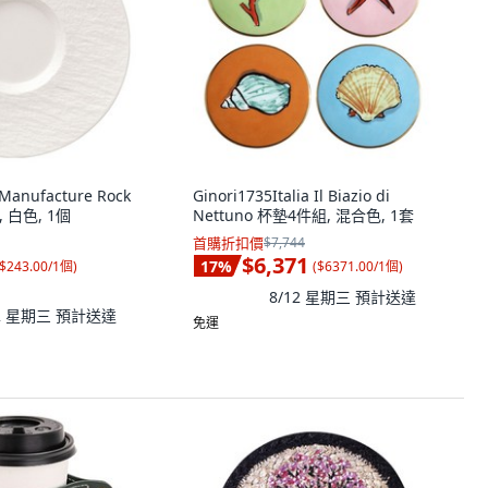
 Manufacture Rock
Ginori1735Italia Il Biazio di
, 白色, 1個
Nettuno 杯墊4件組, 混合色, 1套
首購折扣價
$7,744
$6,371
17
%
$243.00/1個
)
(
$6371.00/1個
)
8/12 星期三
預計送達
12 星期三
預計送達
免運