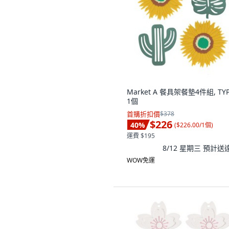
Market A 餐具架餐墊4件組, TYP
1個
首購折扣價
$378
$226
40
%
(
$226.00/1個
)
運費 $195
8/12 星期三
預計送
WOW免運