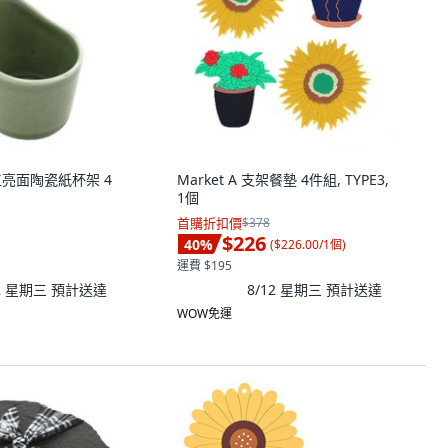
手工亮面陶瓷紙杯架 4
Market A 支架餐墊 4件組, TYPE3,
1個
首購折扣價
$378
$226
40
%
(
$226.00/1個
)
運費 $195
12 星期三
預計送達
8/12 星期三
預計送達
WOW免運