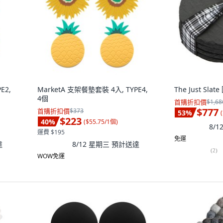
E2,
MarketA 支架餐墊套裝 4入, TYPE4,
The Just Sl
4個
首購折扣價
$1,68
$777
首購折扣價
$373
53
%
(
$223
40
%
(
$55.75/1個
)
8/
運費 $195
免運
達
8/12 星期三
預計送達
(
2
)
WOW免運