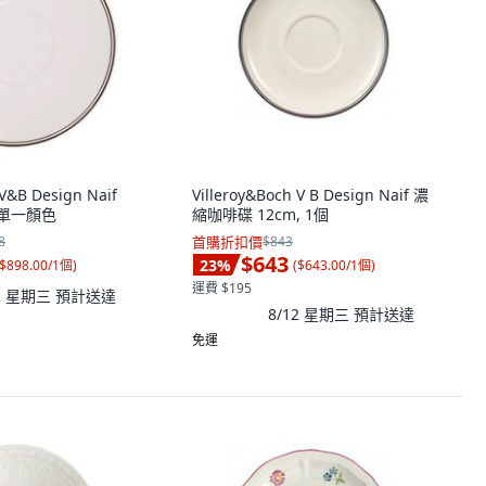
 V&B Design Naif
Villeroy&Boch V B Design Naif 濃
 單一顏色
縮咖啡碟 12cm, 1個
8
首購折扣價
$843
$643
23
%
$898.00/1個
)
(
$643.00/1個
)
運費 $195
12 星期三
預計送達
8/12 星期三
預計送達
免運