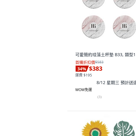
可愛簡約珪藻土杯墊 B33, 類型1
首購折扣價
$583
$383
34
%
運費 $195
8/12 星期三
預計送
WOW免運
(
3
)