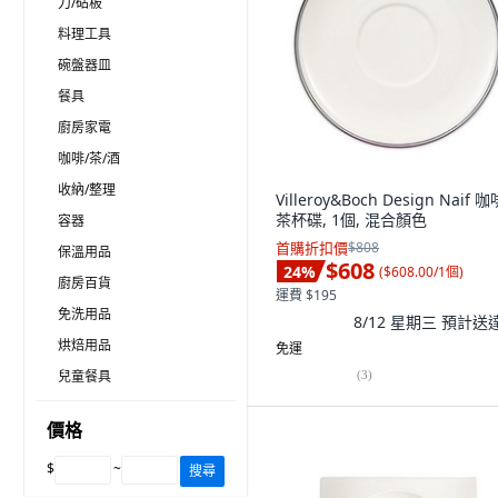
刀/砧板
料理工具
碗盤器皿
餐具
廚房家電
咖啡/茶/酒
收納/整理
Villeroy&Boch Design Naif 咖
茶杯碟, 1個, 混合顏色
容器
首購折扣價
$808
保溫用品
$608
24
%
(
$608.00/1個
)
廚房百貨
運費 $195
免洗用品
8/12 星期三
預計送
烘焙用品
免運
兒童餐具
(
3
)
價格
$
~
搜尋