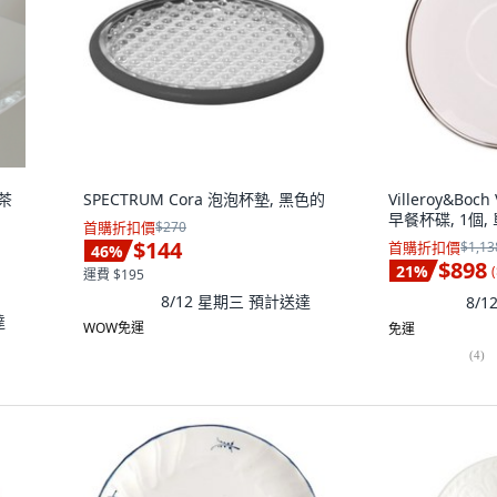
茶
SPECTRUM Cora 泡泡杯墊, 黑色的
Villeroy&Boch
早餐杯碟, 1個,
首購折扣價
$270
$144
首購折扣價
$1,13
46
%
$898
21
%
(
運費 $195
8/12 星期三
預計送達
8/
達
WOW免運
免運
(
4
)