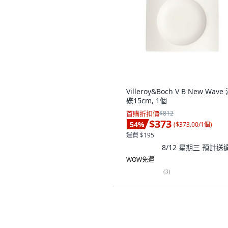
Villeroy&Boch V B New Wave
碟15cm, 1個
首購折扣價
$812
$373
54
%
(
$373.00/1個
)
運費 $195
8/12 星期三
預計送
WOW免運
(
3
)