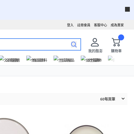
登入
註冊會員
客服中心
成為賣家
我的酷澎
購物車
文具圖書
食品飲料
生活用品
女性服飾
運動戶外
60
每頁筆