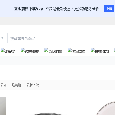
立即前往下載App
不錯過最新優惠、更多功能等著你！
下載
嬰幼兒
保健醫療
美妝保養
個人清潔
玩具休閒
格最高
最熱銷
最新上架