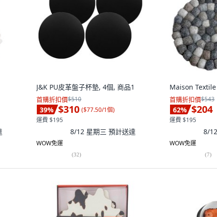
J&K PU皮革盤子杯墊, 4個, 商品1
Maison Texti
首購折扣價
$510
首購折扣價
$543
$310
$204
39
%
62
%
(
$77.50/1個
)
運費 $195
運費 $195
達
8/12 星期三
預計送達
8/
WOW免運
WOW免運
(
32
)
(
7
)