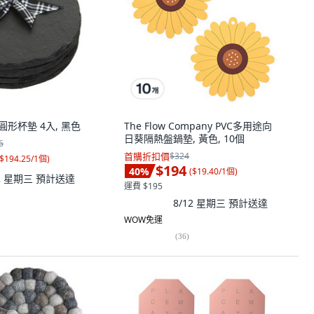
ate 圓形杯墊 4入, 黑色
The Flow Company PVC多用途向
日葵隔熱盤鍋墊, 黃色, 10個
6
首購折扣價
$324
$194.25/1個
)
$194
40
%
(
$19.40/1個
)
12 星期三
預計送達
運費 $195
8/12 星期三
預計送達
WOW免運
(
36
)