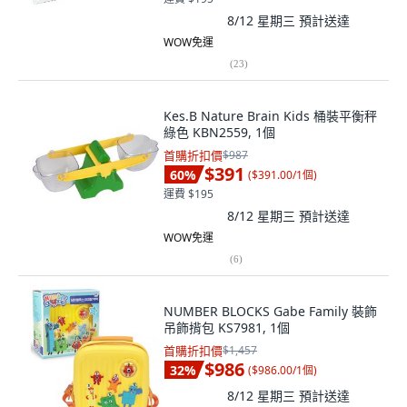
8/12 星期三
預計送達
WOW免運
(
23
)
Kes.B Nature Brain Kids 桶裝平衡秤
綠色 KBN2559, 1個
首購折扣價
$987
$391
60
%
(
$391.00/1個
)
運費 $195
8/12 星期三
預計送達
WOW免運
(
6
)
NUMBER BLOCKS Gabe Family 裝飾
吊飾揹包 KS7981, 1個
首購折扣價
$1,457
$986
32
%
(
$986.00/1個
)
8/12 星期三
預計送達