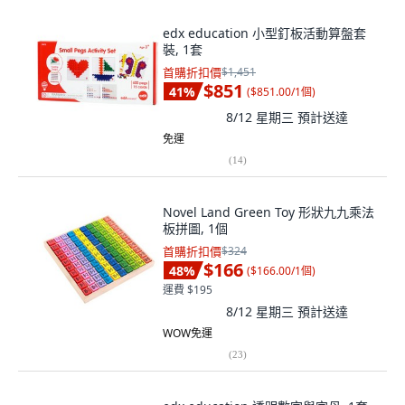
edx education 小型釘板活動算盤套
裝, 1套
首購折扣價
$1,451
$851
41
%
(
$851.00/1個
)
8/12 星期三
預計送達
免運
(
14
)
Novel Land Green Toy 形狀九九乘法
板拼圖, 1個
首購折扣價
$324
$166
48
%
(
$166.00/1個
)
運費 $195
8/12 星期三
預計送達
WOW免運
(
23
)