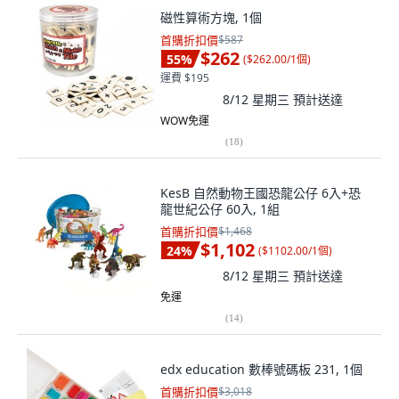
磁性算術方塊, 1個
首購折扣價
$587
$262
55
%
(
$262.00/1個
)
運費 $195
8/12 星期三
預計送達
WOW免運
(
18
)
KesB 自然動物王國恐龍公仔 6入+恐
龍世紀公仔 60入, 1組
首購折扣價
$1,468
$1,102
24
%
(
$1102.00/1個
)
8/12 星期三
預計送達
免運
(
14
)
edx education 數棒號碼板 231, 1個
首購折扣價
$3,018