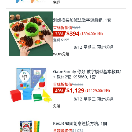
免運
刺蝟換裝加減法數字遊戲組, 1套
首購折扣價
$594
$394
33
%
(
$394.00/1個
)
運費 $195
8/12 星期三
預計送達
WOW免運
GabeFamily 你好 數字模型基本教具1
+ 教材2套 KS5869, 1套
首購折扣價
$2,232
$1,129
49
%
(
$1129.00/1個
)
8/12 星期三
預計送達
免運
Kes.B 堅固創意連接方塊, 1個
首購折扣價
$1,034