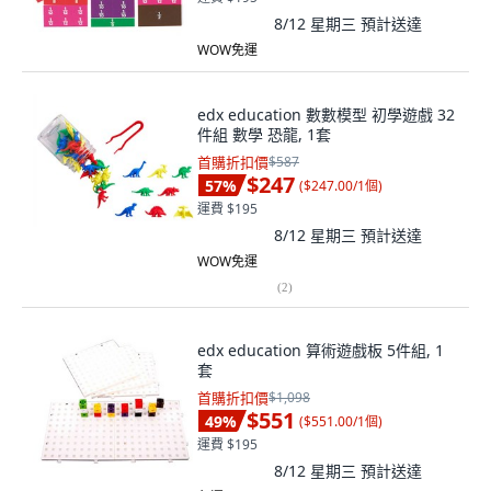
8/12 星期三
預計送達
WOW免運
edx education 數數模型 初學遊戲 32
件組 數學 恐龍, 1套
首購折扣價
$587
$247
57
%
(
$247.00/1個
)
運費 $195
8/12 星期三
預計送達
WOW免運
(
2
)
edx education 算術遊戲板 5件組, 1
套
首購折扣價
$1,098
$551
49
%
(
$551.00/1個
)
運費 $195
8/12 星期三
預計送達