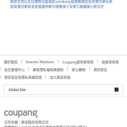
軟膠
史努比生日禮物
兒童城堡
sonokong
扭蛋機
模型支架
寶可夢玩具
盲袋
寶可夢球
毛怪
狐狸吊飾
可達鴨
美少女夢工廠
蠟筆小新公仔
Investor Relations
關於酷澎
Coupang使用者條款
退換貨政策
信任管理中心
顧客隱私權政策通知
安心購物
資訊安全
資訊安全及隱私保護認證
加入酷澎商城
Global Site
公司名稱：酷澎股份有限公司