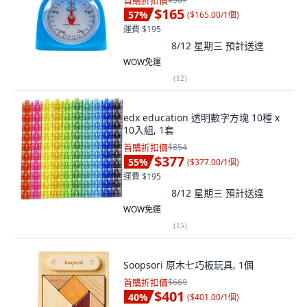
首購折扣價
$165
57
%
(
$165.00/1個
)
運費 $195
8/12 星期三
預計送達
WOW免運
(
12
)
edx education 透明數字方塊 10種 x
10入組, 1套
首購折扣價
$854
$377
55
%
(
$377.00/1個
)
運費 $195
8/12 星期三
預計送達
WOW免運
(
15
)
Soopsori 原木七巧板玩具, 1個
首購折扣價
$669
$401
40
%
(
$401.00/1個
)