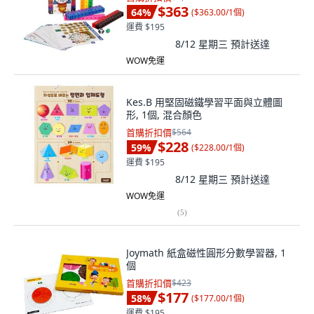
$363
64
%
(
$363.00/1個
)
運費 $195
8/12 星期三
預計送達
WOW免運
Kes.B 用堅固磁鐵學習平面與立體圖
形, 1個, 混合顏色
首購折扣價
$564
$228
59
%
(
$228.00/1個
)
運費 $195
8/12 星期三
預計送達
WOW免運
(
5
)
Joymath 紙盒磁性圓形分數學習器, 1
個
首購折扣價
$423
$177
58
%
(
$177.00/1個
)
運費 $195