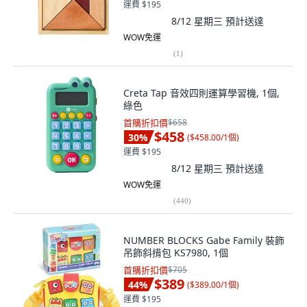
運費 $195
8/12 星期三
預計送達
WOW免運
(
1
)
Creta Tap 音效四則運算學習機, 1個,
綠色
首購折扣價
$658
$458
30
%
(
$458.00/1個
)
運費 $195
8/12 星期三
預計送達
WOW免運
(
440
)
NUMBER BLOCKS Gabe Family 裝飾
吊飾斜揹包 KS7980, 1個
首購折扣價
$705
$389
44
%
(
$389.00/1個
)
運費 $195