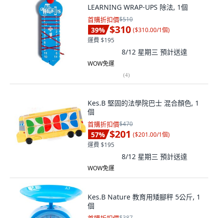
LEARNING WRAP-UPS 除法, 1個
首購折扣價
$510
$310
39
%
(
$310.00/1個
)
運費 $195
8/12 星期三
預計送達
WOW免運
(
4
)
Kes.B 堅固的法學院巴士 混合顏色, 1
個
首購折扣價
$470
$201
57
%
(
$201.00/1個
)
運費 $195
8/12 星期三
預計送達
WOW免運
Kes.B Nature 教育用矮腳秤 5公斤, 1
個
$387