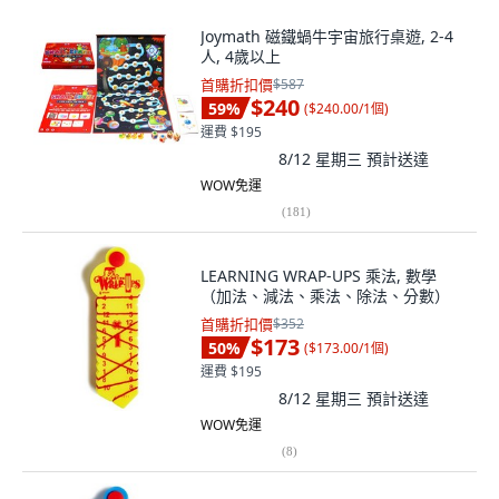
Joymath 磁鐵蝸牛宇宙旅行桌遊, 2-4
人, 4歲以上
首購折扣價
$587
$240
59
%
(
$240.00/1個
)
運費 $195
8/12 星期三
預計送達
WOW免運
(
181
)
LEARNING WRAP-UPS 乘法, 數學
（加法、減法、乘法、除法、分數）
首購折扣價
$352
$173
50
%
(
$173.00/1個
)
運費 $195
8/12 星期三
預計送達
WOW免運
(
8
)