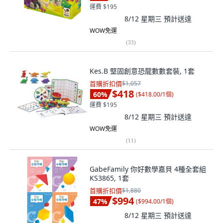
運費 $195
8/12 星期三
預計送達
WOW免運
(
33
)
Kes.B 堅固創意恐龍數數套裝, 1套
首購折扣價
$1,057
$418
60
%
(
$418.00/1個
)
運費 $195
8/12 星期三
預計送達
WOW免運
(
11
)
GabeFamily 你好數學嘉貝 4種全套組
KS3865, 1套
首購折扣價
$1,880
$994
47
%
(
$994.00/1個
)
8/12 星期三
預計送達