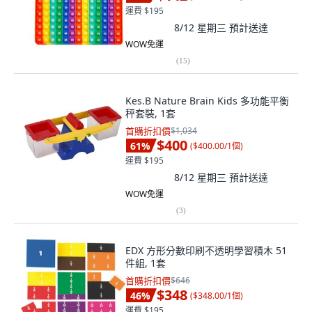
運費 $195
8/12 星期三
預計送達
WOW免運
(
15
)
Kes.B Nature Brain Kids 多功能平衡
秤套裝, 1套
首購折扣價
$1,034
$400
61
%
(
$400.00/1個
)
運費 $195
8/12 星期三
預計送達
WOW免運
(
3
)
EDX 方形分數印刷不透明學習積木 51
件組, 1套
首購折扣價
$646
$348
46
%
(
$348.00/1個
)
運費 $195