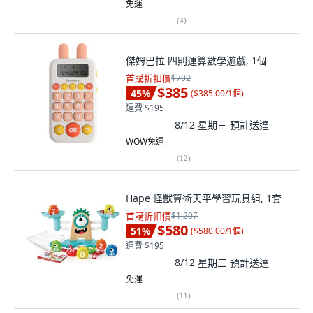
免運
(
4
)
傑姆巴拉 四則運算數學遊戲, 1個
首購折扣價
$702
$385
45
%
(
$385.00/1個
)
運費 $195
8/12 星期三
預計送達
WOW免運
(
12
)
Hape 怪獸算術天平學習玩具組, 1套
首購折扣價
$1,207
$580
51
%
(
$580.00/1個
)
運費 $195
8/12 星期三
預計送達
免運
(
11
)