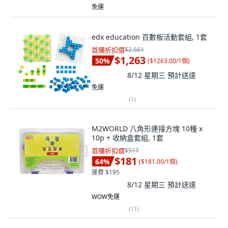
免運
edx education 百數板活動套組, 1套
首購折扣價
$2,561
$1,263
50
%
(
$1263.00/1個
)
8/12 星期三
預計送達
免運
(
1
)
M2WORLD 八角形連接方塊 10種 x
10p + 收納盒套組, 1套
首購折扣價
$517
$181
64
%
(
$181.00/1個
)
運費 $195
8/12 星期三
預計送達
WOW免運
(
11
)