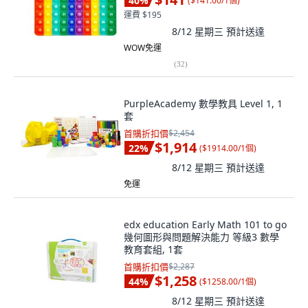
40
%
(
$141.00/1個
)
運費 $195
8/12 星期三
預計送達
WOW免運
(
32
)
PurpleAcademy 數學教具 Level 1, 1
套
首購折扣價
$2,454
$1,914
22
%
(
$1914.00/1個
)
8/12 星期三
預計送達
免運
edx education Early Math 101 to go
幾何圖形與問題解決能力 等級3 數學
教育套組, 1套
首購折扣價
$2,287
$1,258
44
%
(
$1258.00/1個
)
8/12 星期三
預計送達