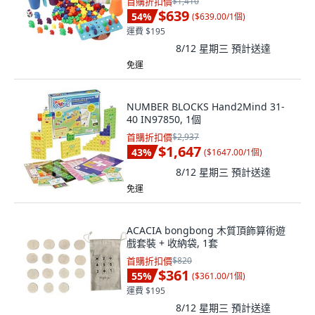
首購折扣價
$1,410
$639
54
%
(
$639.00/1個
)
運費 $195
8/12 星期三
預計送達
免運
NUMBER BLOCKS Hand2Mind 31-
40 IN97850, 1個
首購折扣價
$2,937
$1,647
43
%
(
$1647.00/1個
)
8/12 星期三
預計送達
免運
ACACIA bongbong 木質頂飾算術遊
戲套裝 + 收納袋, 1套
首購折扣價
$820
$361
55
%
(
$361.00/1個
)
運費 $195
8/12 星期三
預計送達