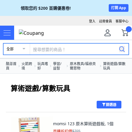
領取您的
$200
首購優惠卷!
打開 App
登入
註冊會員
客服中心
全部
酷澎首
火箭跨
玩具嗜
學習/
原木教具/福祿貝
算術遊戲/算數
頁
境
好
益智
爾恩物
玩具
算術遊戲/算數玩具
篩選器
momsi 123 原木算術遊戲板, 1個
首購折扣價
$705