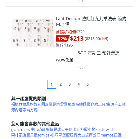
(
4
)
La.it.Design 臉紅紅九九乘法表 簡約
白, 1個
首購折扣價
$779
$213
72
%
(
$213.00/1個
)
運費 $195
8/12 星期三
預計送達
WOW免運
(
25
)
2
3
4
5
1
與一起瀏覽的類別
福祿貝爾恩物教具
圖形疊疊樂
雲霄飛車
時鐘遊戲
穿線玩具/串珠手工藝
河內塔
索瑪方塊
您可能會喜歡的其他產品
giant-mars
庫巴
恐龍蛋
精靈球
天平
皮卡丘
舒壓小物
zoids-wild
森林家族
寶貝蛋
tomica-小汽車
恐龍玩具
大白
達摩公仔
mamos
扭蛋