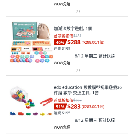
WOW免運
(
1
)
加減法數字遊戲, 1個
首購折扣價
$481
$288
40
%
(
$288.00/1個
)
運費 $195
8/12 星期三
預計送達
WOW免運
(
1
)
edx education 數數模型初學遊戲36
件組 數學 交通工具, 1套
首購折扣價
$587
$283
51
%
(
$283.00/1個
)
運費 $195
8/12 星期三
預計送達
WOW免運