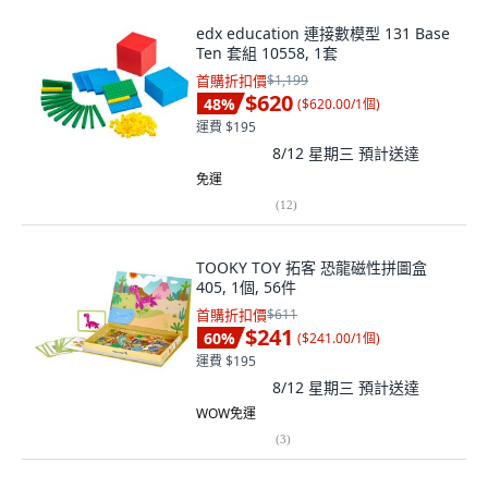
edx education 連接數模型 131 Base
Ten 套組 10558, 1套
首購折扣價
$1,199
$620
48
%
(
$620.00/1個
)
運費 $195
8/12 星期三
預計送達
免運
(
12
)
TOOKY TOY 拓客 恐龍磁性拼圖盒
405, 1個, 56件
首購折扣價
$611
$241
60
%
(
$241.00/1個
)
運費 $195
8/12 星期三
預計送達
WOW免運
(
3
)