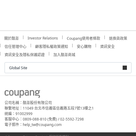
Investor Relations
關於酷澎
Coupang使用者條款
退換貨政策
信任管理中心
顧客隱私權政策通知
安心購物
資訊安全
資訊安全及隱私保護認證
加入酷澎商城
Global Site
公司名稱：酷澎股份有限公司
聯繫地址：11049 台北市信義區信義路五段7號13樓之1
統編：91002999
客服中心：0809-088-810 (免費) / 02-5592-7298
電子郵件：help_tw@coupang.com