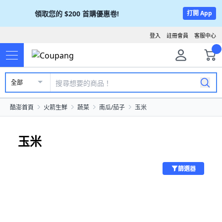
領取您的
$200
首購優惠卷!
打開 App
登入
註冊會員
客服中心
全部
酷澎首頁
火箭生鮮
蔬菜
南瓜/茄子
玉米
玉米
篩選器