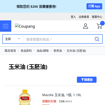
領取您的
$200
首購優惠卷!
打開 App
登入
註冊會員
客服中心
全部
酷澎首頁
食品飲料
油品/調味
食用油
玉米油 (玉胚油)
玉米油 (玉胚油)
篩選器
Mazola 玉米油, 1個, 1.18L
首購折扣價
53
%
$473