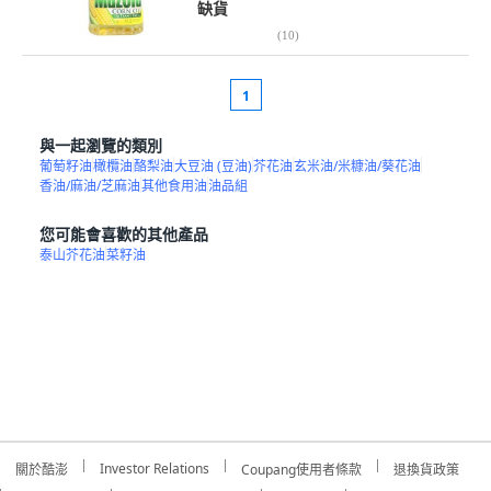
缺貨
(
10
)
1
與一起瀏覽的類別
葡萄籽油
橄欖油
酪梨油
大豆油 (豆油)
芥花油
玄米油/米糠油/葵花油
香油/麻油/芝麻油
其他食用油
油品組
您可能會喜歡的其他產品
泰山芥花油
菜籽油
Investor Relations
關於酷澎
Coupang使用者條款
退換貨政策