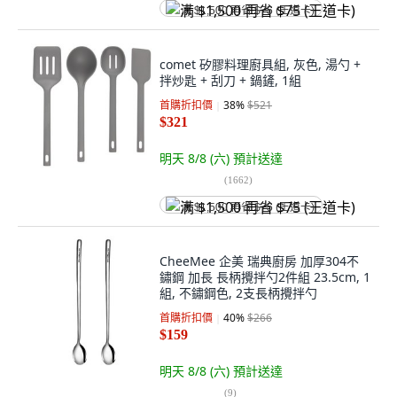
满 $1,500 再省 $75 (王道卡)
comet 矽膠料理廚具組, 灰色, 湯勺 +
拌炒匙 + 刮刀 + 鍋鏟, 1組
首購折扣價
38
%
$521
$321
明天 8/8 (六)
預計送達
(
1662
)
满 $1,500 再省 $75 (王道卡)
CheeMee 企美 瑞典廚房 加厚304不
鏽鋼 加長 長柄攪拌勺2件組 23.5cm, 1
組, 不鏽鋼色, 2支長柄攪拌勺
首購折扣價
40
%
$266
$159
明天 8/8 (六)
預計送達
(
9
)