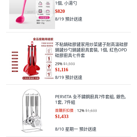
1個, 小湯勺
$820
8/19
預計送達
不粘鍋硅膠鏟家用炒菜鏟子耐高溫硅膠
鍋鏟炒勺鍋鏟廚具套裝, 1個, 紅色OPD
硅膠廚具七件套
29
%
$1,593
$1,116
8/19
預計送達
PERVITA 全不鏽鋼廚具7件套組, 銀色,
1套, 7件組
首購折扣價
12
%
$1,633
$1,433
8/10 星期一
預計送達