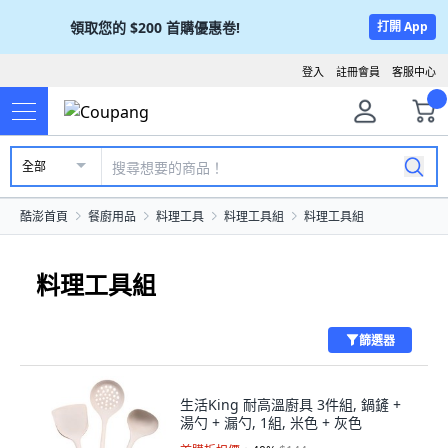
領取您的
$200
首購優惠卷!
打開 App
登入
註冊會員
客服中心
全部
酷澎首頁
餐廚用品
料理工具
料理工具組
料理工具組
料理工具組
篩選器
生活King 耐高溫廚具 3件組, 鍋鏟 +
湯勺 + 漏勺, 1組, 米色 + 灰色