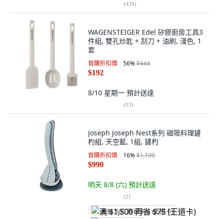
(
439
)
WAGENSTEIGER Edel 矽膠廚房工具3
件組, 雙孔炒匙 + 刮刀 + 油刷, 淺色, 1
套
首購折扣價
56
%
$444
$192
8/10 星期一
預計送達
(
13
)
Joseph Joseph Nest系列 磁吸料理鏟
杓組, 天空藍, 1組, 鏟杓
首購折扣價
16
%
$1,190
$990
明天 8/8 (六)
預計送達
(
2
)
满 $1,500 再省 $75 (王道卡)