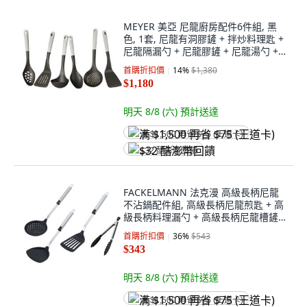
MEYER 美亞 尼龍廚房配件6件組, 黑
色, 1套, 尼龍有洞膠鏟 + 拌炒料理匙 +
尼龍隔漏勺 + 尼龍膠鏟 + 尼龍湯勺 +
拌炒料理漏匙
首購折扣價
14
%
$1,380
$1,180
明天 8/8 (六)
預計送達
满 $1,500 再省 $75 (王道卡)
$32 酷澎幣回饋
FACKELMANN 法克漫 高級長柄尼龍
不沾鍋配件組, 高級長柄尼龍煎匙 + 高
級長柄料理漏勺 + 高級長柄尼龍槽鏟 +
不鏽鋼尼龍多用途鉗, 銀色 + 黑色, 1組
首購折扣價
36
%
$543
$343
明天 8/8 (六)
預計送達
满 $1,500 再省 $75 (王道卡)