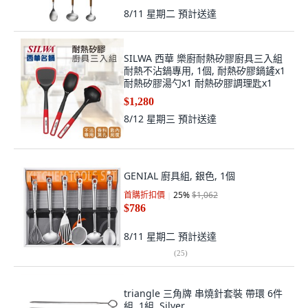
8/11 星期二
預計送達
SILWA 西華 樂廚耐熱矽膠廚具三入組
耐熱不沾鍋專用, 1個, 耐熱矽膠鍋鏟x1
耐熱矽膠湯勺x1 耐熱矽膠調理匙x1
$1,280
8/12 星期三
預計送達
GENIAL 廚具組, 銀色, 1個
首購折扣價
25
%
$1,062
$786
8/11 星期二
預計送達
(
25
)
triangle 三角牌 串燒針套裝 帶環 6件
組, 1組, Silver