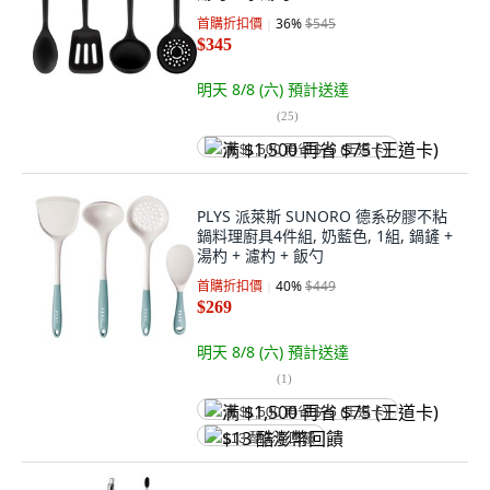
首購折扣價
36
%
$545
$345
明天 8/8 (六)
預計送達
(
25
)
满 $1,500 再省 $75 (王道卡)
PLYS 派萊斯 SUNORO 德系矽膠不粘
鍋料理廚具4件組, 奶藍色, 1組, 鍋鏟 +
湯杓 + 濾杓 + 飯勺
首購折扣價
40
%
$449
$269
明天 8/8 (六)
預計送達
(
1
)
满 $1,500 再省 $75 (王道卡)
$13 酷澎幣回饋