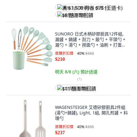
满 $1,500 再省 $75 (王道卡)
$8 酷澎幣回饋
SUNORO 日式木柄矽膠廚具12件組,
漏鏟 + 鍋鏟 + 刮刀 + 飯勺 + 平頭勺 +
漏勺 + 湯勺 + 撈面勺 + 油刷 + 打蛋器
+ 食物夾 + 收納桶, 1組, 綠色
首購折扣價
40
%
$350
$210
明天 8/8 (六)
預計送達
(
7
)
$11 酷澎幣回饋
WAGENSTEIGER 艾德矽膠廚具2件組
(湯勺+鍋鏟), Light, 1組, 開孔煎鏟 + 料
理勺
首購折扣價
40
%
$395
$237