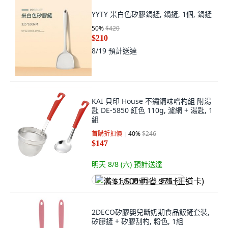
YYTY 米白色矽膠鍋鏟, 鍋鏟, 1個, 鍋鏟
50
%
$420
$210
8/19
預計送達
KAI 貝印 House 不鏽鋼味噌杓組 附湯
匙 DE-5850 紅色 110g, 濾網 + 湯匙, 1
組
首購折扣價
40
%
$246
$147
明天 8/8 (六)
預計送達
满 $1,500 再省 $75 (王道卡)
2DECO矽膠嬰兒斷奶期食品飯鏟套裝,
矽膠鏟 + 矽膠刮杓, 粉色, 1組