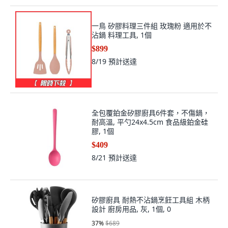
一鳥 矽膠料理三件組 玫瑰粉 適用於不
沾鍋 料理工具, 1個
$899
8/19
預計送達
全包覆鉑金矽膠廚具6件套，不傷鍋，
耐高溫, 平勺24x4.5cm 食品級鉑金硅
膠, 1個
$409
8/21
預計送達
矽膠廚具 耐熱不沾鍋烹飪工具組 木柄
設計 廚房用品, 灰, 1個, 0
37
%
$689