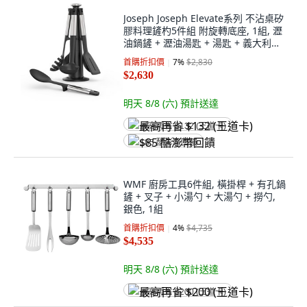
Joseph Joseph Elevate系列 不沾桌矽
膠料理鏟杓5件組 附旋轉底座, 1組, 瀝
油鍋鏟 + 瀝油湯匙 + 湯匙 + 義大利麵
杓 + 湯杓 +旋轉底座, 銀色/黑色
首購折扣價
7
%
$2,830
$2,630
明天 8/8 (六)
預計送達
最高再省 $132 (王道卡)
$85 酷澎幣回饋
WMF 廚房工具6件組, 橫掛桿 + 有孔鍋
鏟 + 叉子 + 小湯勺 + 大湯勺 + 撈勺,
銀色, 1組
首購折扣價
4
%
$4,735
$4,535
明天 8/8 (六)
預計送達
最高再省 $200 (王道卡)