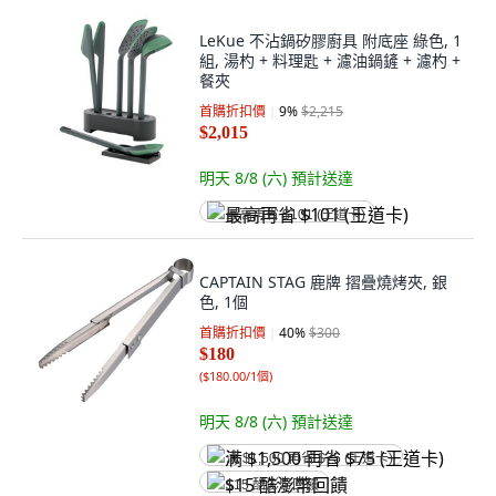
LeKue 不沾鍋矽膠廚具 附底座 綠色, 1
組, 湯杓 + 料理匙 + 濾油鍋鏟 + 濾杓 +
餐夾
首購折扣價
9
%
$2,215
$2,015
明天 8/8 (六)
預計送達
最高再省 $101 (王道卡)
CAPTAIN STAG 鹿牌 摺疊燒烤夾, 銀
色, 1個
首購折扣價
40
%
$300
$180
(
$180.00/1個
)
明天 8/8 (六)
預計送達
满 $1,500 再省 $75 (王道卡)
$15 酷澎幣回饋