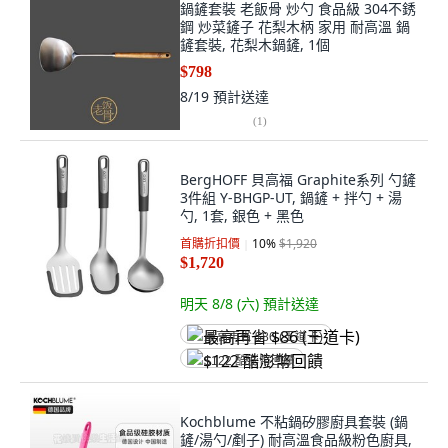
鍋鏟套裝 老飯骨 炒勺 食品級 304不銹
鋼 炒菜鏟子 花梨木柄 家用 耐高溫 鍋
鏟套裝, 花梨木鍋鏟, 1個
$798
8/19
預計送達
(
1
)
BergHOFF 貝高福 Graphite系列 勺鏟
3件組 Y-BHGP-UT, 鍋鏟 + 拌勺 + 湯
勺, 1套, 銀色 + 黑色
首購折扣價
10
%
$1,920
$1,720
明天 8/8 (六)
預計送達
最高再省 $86 (王道卡)
$122 酷澎幣回饋
Kochblume 不粘鍋矽膠廚具套裝 (鍋
鏟/湯勺/剷子) 耐高溫食品級粉色廚具,