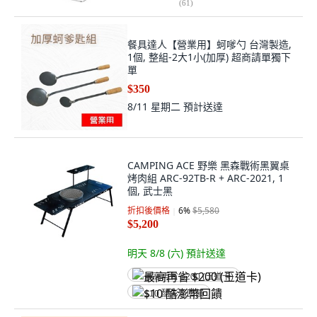
(
61
)
餐具達人【營業用】蚵嗲勺 台灣製造,
1個, 整組-2大1小(加厚) 超商請單獨下
單
$350
8/11 星期二
預計送達
CAMPING ACE 野樂 黑森戰術黑翼桌
烤肉組 ARC-92TB-R + ARC-2021, 1
個, 武士黑
折扣後價格
6
%
$5,580
$5,200
明天 8/8 (六)
預計送達
最高再省 $200 (王道卡)
$10 酷澎幣回饋