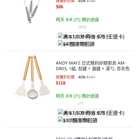
首購折扣價
40
%
$144
$86
明天 8/8 (六)
預計送達
(
323
)
满 $1,500 再省 $75 (王道卡)
$4 酷澎幣回饋
ANDY MAY2 日式簡約矽膠廚具 AM-
D803, 1組, 刮鏟 + 漏鏟 + 湯勺, 杏灰色
首購折扣價
40
%
$197
$118
明天 8/8 (六)
預計送達
(
7
)
满 $1,500 再省 $75 (王道卡)
$10 酷澎幣回饋