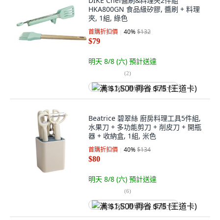
DIKE Chef醬刷&料理夾2件組
HKA800GN 食品級矽膠, 醬刷 + 料理
夾, 1組, 綠色
首購折扣價
40
%
$132
$79
明天 8/8 (六)
預計送達
(
2
)
满 $1,500 再省 $75 (王道卡)
Beatrice 碧翠絲 廚房料理工具5件組,
水果刀 + 多功能剪刀 + 削皮刀 + 開瓶
器 + 收納盒, 1組, 米色
首購折扣價
40
%
$134
$80
明天 8/8 (六)
預計送達
(
6
)
满 $1,500 再省 $75 (王道卡)