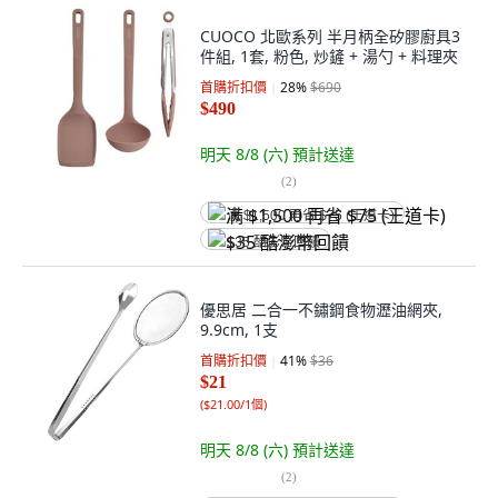
CUOCO 北歐系列 半月柄全矽膠廚具3
件組, 1套, 粉色, 炒鏟 + 湯勺 + 料理夾
首購折扣價
28
%
$690
$490
明天 8/8 (六)
預計送達
(
2
)
满 $1,500 再省 $75 (王道卡)
$35 酷澎幣回饋
優思居 二合一不鏽鋼食物瀝油網夾,
9.9cm, 1支
首購折扣價
41
%
$36
$21
(
$21.00/1個
)
明天 8/8 (六)
預計送達
(
2
)