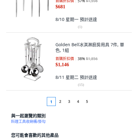
首購折扣價
57
%
$1,598
$681
8/10 星期一
預計送達
(
1
)
Golden Bell冰淇淋廚房用具 7件, 單
色, 1組
首購折扣價
38
%
$1,856
$1,146
8/11 星期二
預計送達
(
15
)
2
3
4
5
1
與一起瀏覽的類別
料理工具收納桶/掛勾
您可能會喜歡的其他產品