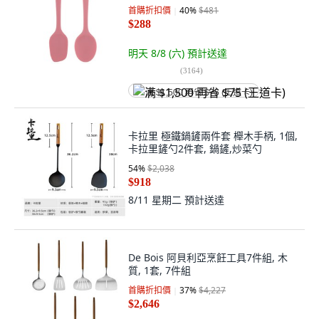
首購折扣價
40
%
$481
$288
明天 8/8 (六)
預計送達
(
3164
)
满 $1,500 再省 $75 (王道卡)
卡拉里 極鐵鍋鏟兩件套 櫸木手柄, 1個,
卡拉里鏟勺2件套, 鍋鏟,炒菜勺
54
%
$2,038
$918
8/11 星期二
預計送達
De Bois 阿貝利亞烹飪工具7件組, 木
質, 1套, 7件組
首購折扣價
37
%
$4,227
$2,646