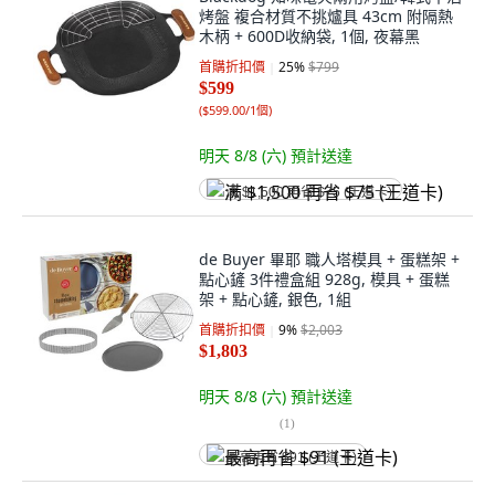
烤盤 複合材質不挑爐具 43cm 附隔熱
木柄 + 600D收納袋, 1個, 夜幕黑
首購折扣價
25
%
$799
$599
(
$599.00/1個
)
明天 8/8 (六)
預計送達
满 $1,500 再省 $75 (王道卡)
de Buyer 畢耶 職人塔模具 + 蛋糕架 +
點心鏟 3件禮盒組 928g, 模具 + 蛋糕
架 + 點心鏟, 銀色, 1組
首購折扣價
9
%
$2,003
$1,803
明天 8/8 (六)
預計送達
(
1
)
最高再省 $91 (王道卡)