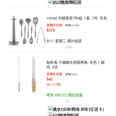
$52 酷澎幣回饋
comet 矽膠廚具7件組, 1套, 7件, 灰色
首購折扣價
40
%
$286
$171
8/11 星期二
預計送達
(
190
)
點秋香 不鏽鋼木柄燒烤串, 木色 + 銀
色, 8支
首購折扣價
40
%
$69
$41
(
$5.13/1個
)
明天 8/8 (六)
預計送達
(
1
)
满 $1,500 再省 $75 (王道卡)
$2 酷澎幣回饋