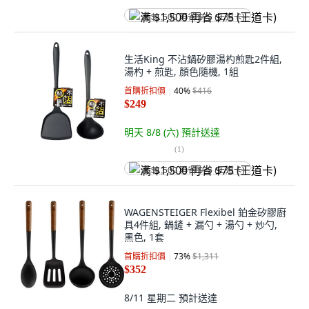
满 $1,500 再省 $75 (王道卡)
生活King 不沾鍋矽膠湯杓煎匙2件組,
湯杓 + 煎匙, 顏色隨機, 1組
首購折扣價
40
%
$416
$249
明天 8/8 (六)
預計送達
(
1
)
满 $1,500 再省 $75 (王道卡)
WAGENSTEIGER Flexibel 鉑金矽膠廚
具4件組, 鍋鏟 + 漏勺 + 湯勺 + 炒勺,
黑色, 1套
首購折扣價
73
%
$1,311
$352
8/11 星期二
預計送達