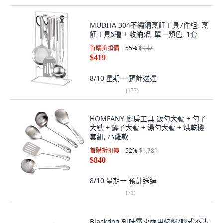
MUDITA 304不鏽鋼烹飪工具7件組, 烹
飪工具6種 + 收納架, 單一顏色, 1套
首購折扣價
55
%
$937
$419
8/10 星期一
預計送達
(
177
)
HOMEANY 廚房工具 飯勺大號 + 勺子
大號 + 鏟子大號 + 湯勺大號 + 烘乾機
套組, 小雞款
首購折扣價
52
%
$1,781
$840
8/10 星期一
預計送達
(
71
)
Blackdog 知味電火兩用烤盤/韓式不沾