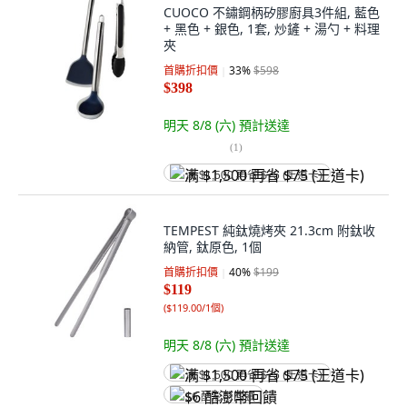
CUOCO 不鏽鋼柄矽膠廚具3件組, 藍色
+ 黑色 + 銀色, 1套, 炒鏟 + 湯勺 + 料理
夾
首購折扣價
33
%
$598
$398
明天 8/8 (六)
預計送達
(
1
)
满 $1,500 再省 $75 (王道卡)
TEMPEST 純鈦燒烤夾 21.3cm 附鈦收
納管, 鈦原色, 1個
首購折扣價
40
%
$199
$119
(
$119.00/1個
)
明天 8/8 (六)
預計送達
满 $1,500 再省 $75 (王道卡)
$6 酷澎幣回饋