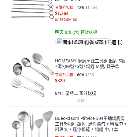
首購折扣價
12
%
$1,564
$1,364
(
$1364.00/1個
)
明天 8/8 (六)
預計送達
满 $1,500 再省 $75 (王道卡)
HOMEANY 廚房烹飪工具組 飯匙 S號
+湯勺M號+S號+鍋鏟 M號, 獅子款
首購折扣價
60
%
$836
$329
8/11 星期二
預計送達
(
242
)
Bueokdaom Plitvice 304不鏽鋼廚房
工具5件組, 銀色, 迷你湯勺 + 料理勺 +
料理叉 + 迷你鍋鏟 + 鍋鏟 中, 1套