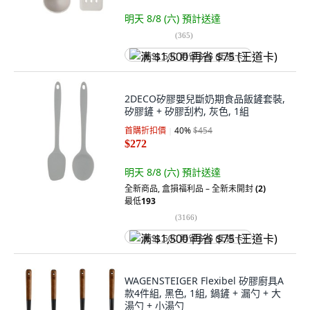
明天 8/8 (六)
預計送達
(
365
)
满 $1,500 再省 $75 (王道卡)
2DECO矽膠嬰兒斷奶期食品飯鏟套裝,
矽膠鏟 + 矽膠刮杓, 灰色, 1組
首購折扣價
40
%
$454
$272
明天 8/8 (六)
預計送達
全新商品
,
盒損福利品 – 全新未開封
(2)
最低
193
(
3166
)
满 $1,500 再省 $75 (王道卡)
WAGENSTEIGER Flexibel 矽膠廚具A
款4件組, 黑色, 1組, 鍋鏟 + 漏勺 + 大
湯勺 + 小湯勺