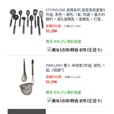
STONELINE 經典系列 廚房用具套裝9
件組, 黑色 + 銀色, 1套, 煎鏟 + 義大利
麵杓 + 濾孔服務匙 + 服務匙 + 打蛋器
+ 蛋糕鏟 + 醬料杓 + 湯杓 + 濾杓
首購折扣價
13
%
$1,488
$1,288
明天 8/8 (六)
預計送達
满 $1,500 再省 $75 (王道卡)
ZWILLING 雙人 味增套2件組, 銀色, 1
組, 2個漏勺
首購折扣價
14
%
$1,396
$1,196
明天 8/8 (六)
預計送達
满 $1,500 再省 $75 (王道卡)