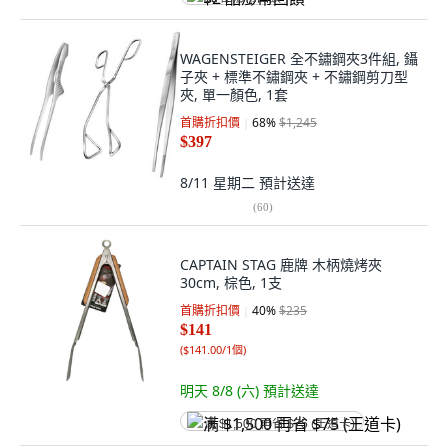
WAGENSTEIGER 全不鏽鋼夾3件組, 鑷
子夾 + 標準不鏽鋼夾 + 不鏽鋼剪刀型
夾, 單一顏色, 1套
首購折扣價
68
%
$1,245
$397
8/11 星期二
預計送達
(
60
)
CAPTAIN STAG 鹿牌 木柄燒烤夾
30cm, 棕色, 1支
首購折扣價
40
%
$235
$141
(
$141.00/1個
)
明天 8/8 (六)
預計送達
满 $1,500 再省 $75 (王道卡)