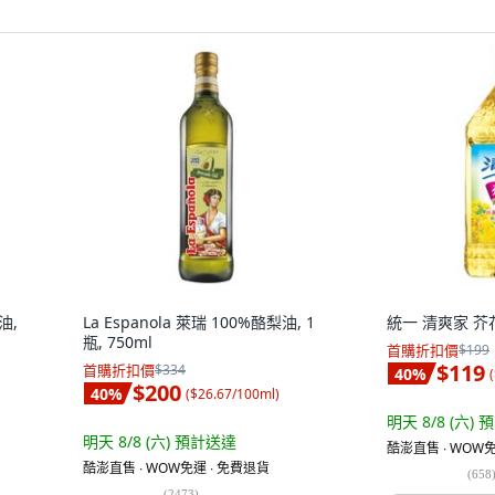
油,
La Espanola 萊瑞 100%酪梨油, 1
統一 清爽家 芥花油
瓶, 750ml
首購折扣價
$199
$119
首購折扣價
$334
40
%
(
$200
40
%
(
$26.67/100ml
)
明天 8/8 (六)
預
明天 8/8 (六)
預計送達
酷澎直售 ∙ WOW免
酷澎直售 ∙ WOW免運 ∙ 免費退貨
(
658
(
2473
)