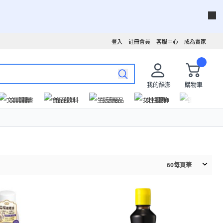
登入
註冊會員
客服中心
成為賣家
我的酷澎
購物車
文具圖書
食品飲料
生活用品
女性服飾
運動戶外
60
每頁筆