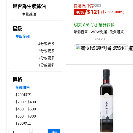
是否為生紫蘇油
首購折扣價
$203
$121
40
%
(
$7.66/100ml
)
生紫蘇油
明天 8/8 (六)
預計送達
星級
酷澎直售 ∙ WOW免運 ∙ 免費退貨
星級
全部
(
3438
)
4分或更多
满 $1,500 再省 $75 (王道卡)
3分或更多
2分或更多
1分或更多
價格
全部價格
$200以下
$200 ~ $400
$400 ~ $600
$600 ~ $800
$800以上
$
~
搜尋