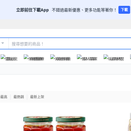
立即前往下載App
不錯過最新優惠、更多功能等著你！
下載
嬰幼兒
保健醫療
美妝保養
個人清潔
玩具休閒
格最高
最熱銷
最新上架