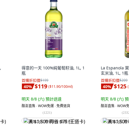
,
得意的一天 100%純葡萄籽油, 1L, 1
La Espanol
瓶
玄米油, 1L, 1瓶
首購折扣價
$199
首購折扣價
$209
$119
$125
40
%
40
%
(
$11.90/100ml
)
(
明天 8/8 (六)
預計送達
明天 8/8 (六)
預
酷澎直售 ∙ WOW免運 ∙ 免費退貨
酷澎直售 ∙ WOW免
(
1221
)
(
233
满 $1,500 再省 $75 (王道卡)
满 $1,500 再