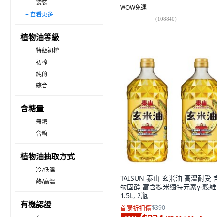
袋裝
WOW免運
+ 查看更多
條裝
噴霧瓶
(
108840
)
植物油等級
特級初榨
初榨
純的
綜合
含糖量
無糖
含糖
植物油抽取方式
冷/低溫
TAISUN 泰山 玄米油 高溫耐受 
熱/高溫
物固醇 富含糙米獨特元素γ-穀維
1.5L, 2瓶
有機認證
首購折扣價
$390