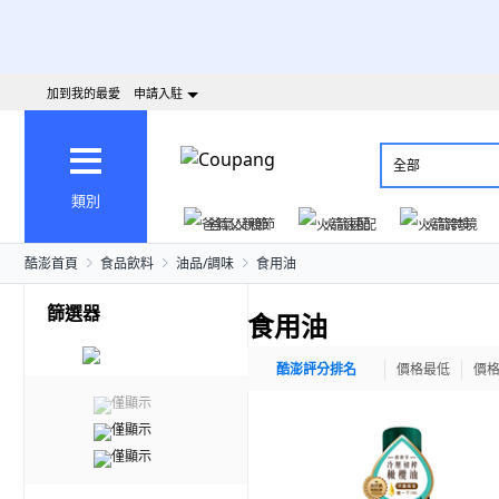
加到我的最愛
申請入駐
全部
類別
爸氣父親節
火箭速配
火箭跨境
酷澎首頁
食品飲料
油品/調味
食用油
篩選器
食用油
酷澎評分排名
價格最低
價
僅顯示
僅顯示
僅顯示