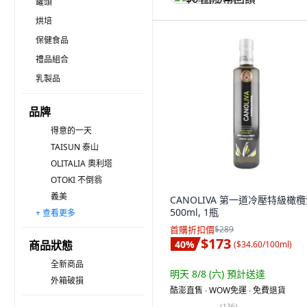
罐頭
烘培
保健食品
禮品組合
乳製品
品牌
得意的一天
TAISUN 泰山
OLITALIA 奧利塔
OTOKI 不倒翁
義美
CANOLIVA 第一道冷壓特級橄欖
500ml, 1瓶
+ 查看更多
GENG YUAN 耕沅
La Espanola 萊瑞
SPRAYPAL 噴寶
OilliO
ORO BAILEN
YBARRA
GUILLEN
桃屋
BIO PLANETE 碧歐星球
無品牌
CANOLIVA
楊家
MAiMONA 瑪伊娜
義美生機
FINCA BADENES
首購折扣價
$289
$173
商品狀態
40
%
(
$34.60/100ml
)
全新商品
明天 8/8 (六)
預計送達
外箱破損
酷澎直售 ∙ WOW免運 ∙ 免費退貨
(
136
)