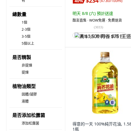
$234
有
40
%
(
$7.80/100ml
)
明天 8/8 (六)
預計送達
總數量
酷澎直售 ∙ WOW免運 ∙ 免費退貨
1個
(
3033
)
2-3個
3-5個
满 $1,500 再省 $75 (王道卡)
5個以上
是否精製
非提煉
提煉
植物油類型
固體/凝膠
液體
是否添加松露菌
添加松露菌
得意的一天 100%純芥花油, 1.58
1瓶