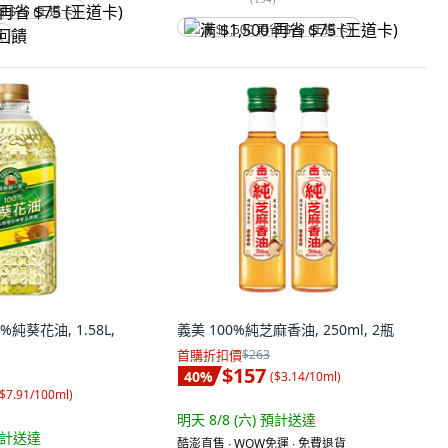
省 $75 (王道卡)
满 $1,500 再省 $75 (王道卡)
饋
純葵花油, 1.58L,
義美 100%純芝麻香油, 250ml, 2瓶
首購折扣價
$263
$157
40
%
(
$3.14/10ml
)
$7.91/100ml
)
明天 8/8 (六)
預計送達
計送達
酷澎直售 ∙ WOW免運 ∙ 免費退貨