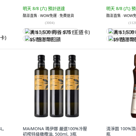
明天 8/8 (六)
預計送達
明天 8/8 (六)
預
酷澎直售 ∙ WOW免運 ∙ 免費退貨
酷澎直售 ∙ WOW免
(
3004
)
(
112
满 $1,500 再省 $75 (王道卡)
满 $1,500 再
$5 酷澎幣回饋
$9 酷澎幣回
L,
MAiMONA 瑪伊娜 嚴選100%冷壓
清淨園 100%頂級
初榨特級橄欖油, 500ml, 3瓶
瓶