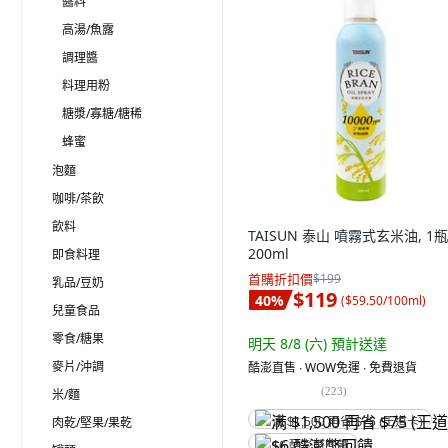
醬料
高湯/魚露
調理醬
料理用粉
糖漿/寡糖/糖稀
蜂蜜
泡麵
咖啡/茶飲
飲料
TAISUN 泰山 噴霧式玄米油, 1瓶
200ml
即食料理
首購折扣價
$199
乳品/豆奶
$119
40
%
(
$59.50/100ml
)
兒童食品
零食/糖果
明天 8/8 (六)
預計送達
麥片/沖調
酷澎直售 ∙ WOW免運 ∙ 免費退貨
(
223
)
米/麵
肉乾/堅果/果乾
满 $1,500 再省 $75 (王道卡)
$6 酷澎幣回饋