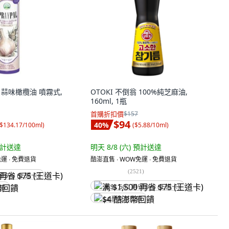
噴寶 蒜味橄欖油 噴霧式,
OTOKI 不倒翁 100%純芝麻油,
160ml, 1瓶
首購折扣價
$157
$94
40
%
$134.17/100ml
)
(
$5.88/10ml
)
計送達
明天 8/8 (六)
預計送達
運 ∙ 免費退貨
酷澎直售 ∙ WOW免運 ∙ 免費退貨
(
2521
)
省 $75 (王道卡)
满 $1,500 再省 $75 (王道卡)
回饋
$4 酷澎幣回饋