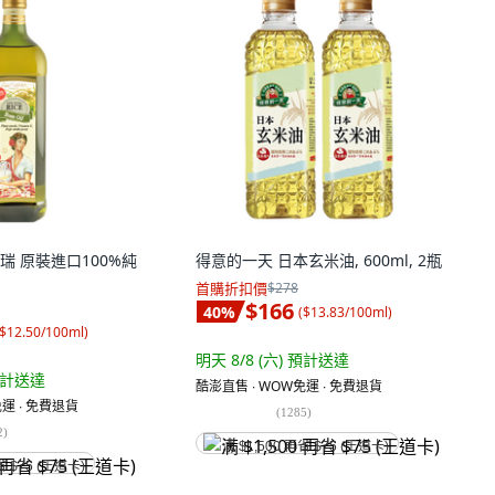
a 萊瑞 原裝進口100%純
得意的一天 日本玄米油, 600ml, 2瓶
首購折扣價
$278
$166
40
%
(
$13.83/100ml
)
$12.50/100ml
)
明天 8/8 (六)
預計送達
計送達
酷澎直售 ∙ WOW免運 ∙ 免費退貨
運 ∙ 免費退貨
(
1285
)
2
)
满 $1,500 再省 $75 (王道卡)
省 $75 (王道卡)