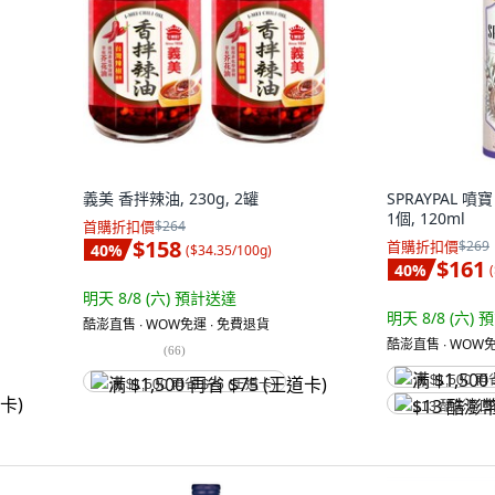
義美 香拌辣油, 230g, 2罐
SPRAYPAL 
1個, 120ml
首購折扣價
$264
$158
首購折扣價
$269
40
%
(
$34.35/100g
)
$161
40
%
(
明天 8/8 (六)
預計送達
明天 8/8 (六)
預
酷澎直售 ∙ WOW免運 ∙ 免費退貨
酷澎直售 ∙ WOW免
(
66
)
满 $1,500 再
满 $1,500 再省 $75 (王道卡)
$13 酷澎幣