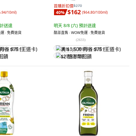
首購折扣價
$270
$162
40
%
5.94/10ml
)
(
$64.80/100ml
)
計送達
明天 8/8 (六)
預計送達
運 ∙ 免費退貨
酷澎直售 ∙ WOW免運 ∙ 免費退貨
(
2633
)
省 $75 (王道卡)
满 $1,500 再省 $75 (王道卡)
饋
$2 酷澎幣回饋