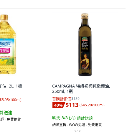
, 2L, 1桶
CAMPAGNA 特級初榨純橄欖油,
250ml, 1瓶
首購折扣價
$189
$5.95/100ml
)
$113
40
%
(
$45.20/100ml
)
計送達
明天 8/8 (六)
預計送達
運 ∙ 免費退貨
酷澎直售 ∙ WOW免運 ∙ 免費退貨
)
(
194
)