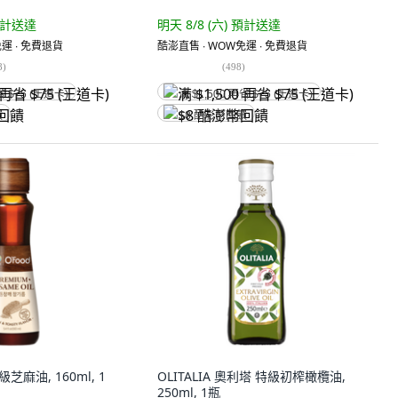
計送達
明天 8/8 (六)
預計送達
運 ∙ 免費退貨
酷澎直售 ∙ WOW免運 ∙ 免費退貨
8
)
(
498
)
省 $75 (王道卡)
满 $1,500 再省 $75 (王道卡)
饋
$8 酷澎幣回饋
芝麻油, 160ml, 1
OLITALIA 奧利塔 特級初榨橄欖油,
250ml, 1瓶