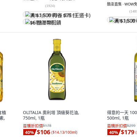
酷澎直售 ∙ WOW免
(
1924
)
(
148
满 $1,500 再省 $75 (王道卡)
满 $1,500 再
$6 酷澎幣回饋
含植
OLITALIA 奧利塔 頂級葵花油,
得意的一天 10
素,
750ml, 1瓶
500ml, 1瓶
首購折扣價
$178
首購折扣價
$299
$106
$179
40
%
40
%
(
$14.13/100ml
)
(