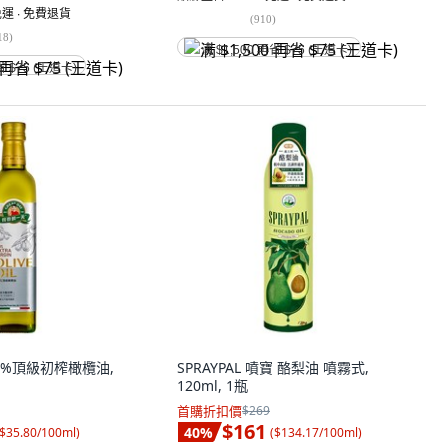
運 ∙ 免費退貨
(
910
)
18
)
满 $1,500 再省 $75 (王道卡)
省 $75 (王道卡)
0%頂級初榨橄欖油,
SPRAYPAL 噴寶 酪梨油 噴霧式,
120ml, 1瓶
首購折扣價
$269
$161
40
%
$35.80/100ml
)
(
$134.17/100ml
)