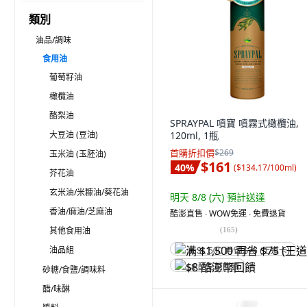
類別
油品/調味
食用油
葡萄籽油
橄欖油
酪梨油
SPRAYPAL 噴寶 噴霧式橄欖油,
大豆油 (豆油)
120ml, 1瓶
首購折扣價
$269
玉米油 (玉胚油)
$161
40
%
(
$134.17/100ml
)
芥花油
玄米油/米糠油/葵花油
明天 8/8 (六)
預計送達
香油/麻油/芝麻油
酷澎直售 ∙ WOW免運 ∙ 免費退貨
其他食用油
(
165
)
油品組
满 $1,500 再省 $75 (王道卡)
$8 酷澎幣回饋
砂糖/食鹽/調味料
醋/味醂