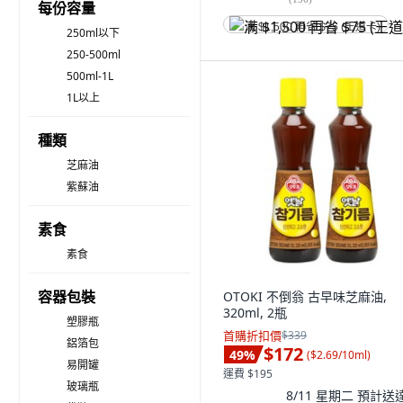
每份容量
满 $1,500 再省 $75 (王道卡)
250ml以下
250-500ml
500ml-1L
1L以上
種類
芝麻油
紫蘇油
素食
素食
容器包裝
OTOKI 不倒翁 古早味芝麻油,
320ml, 2瓶
塑膠瓶
首購折扣價
$339
鋁箔包
$172
49
%
(
$2.69/10ml
)
易開罐
運費 $195
玻璃瓶
8/11 星期二
預計送