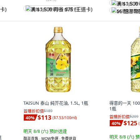
满 $1,500 再
满 $1,500 再省 $75 (王道卡)
$6 酷澎幣回
TAISUN 泰山 純芥花油, 1.5L, 1瓶
得意的一天 100%
1瓶
首購折扣價
$189
$113
首購折扣價
$209
40
%
(
$7.53/100ml
)
$125
40
%
(
明天 8/8 (六)
預計送達
明天 8/8 (六)
預
達
酷澎直售 ∙ WOW免運 ∙ 免費退貨