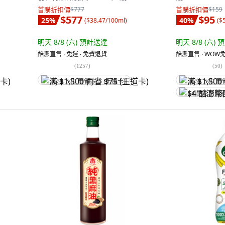
首購折扣價
$777
首購折扣價
$159
$577
$95
25
%
40
%
(
$38.47/100ml
)
(
$
明天 8/8 (六)
預計送達
明天 8/8 (六)
預
酷澎直售 ∙ 免運 ∙ 免費退貨
酷澎直售 ∙ WOW免
(
1257
)
(
50
)
满 $1,500 再省 $75 (王道卡)
满 $1,500 再
$4 酷澎幣回