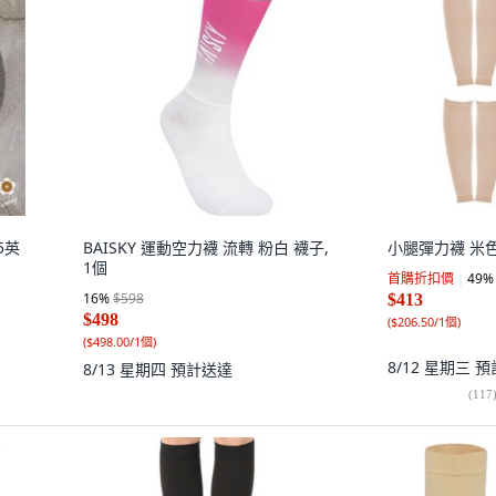
5英
BAISKY 運動空力襪 流轉 粉白 襪子,
小腿彈力襪 米色 
1個
首購折扣價
49
%
16
%
$598
$413
$498
(
$206.50/1個
)
(
$498.00/1個
)
8/12 星期三
預
8/13 星期四
預計送達
(
117