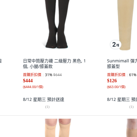
個
日常中筒壓力襪 二級壓力 黑色, 1
Sunmimall 彈
個, 小腿/膝蓋款
膝蓋型
首購折扣價
31
%
$644
首購折扣價
61
%
$444
$126
(
$444.00/1個
)
(
$63.00/1個
)
8/12 星期三
預計送達
8/12 星期三
預
(
1
)
(
1
)