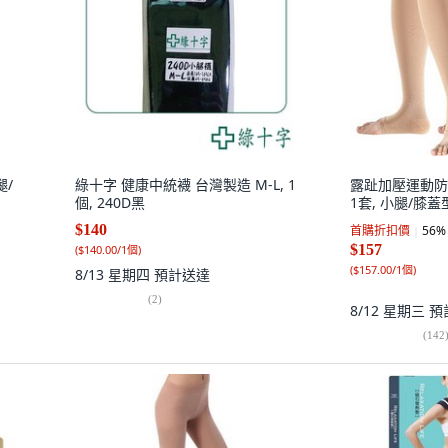
腿/
綠十字 健康中統襪 台灣製造 M-L, 1
露趾加壓運動防滑
個, 240D黑
1套, 小腿/膝蓋
$140
首購折扣價
56
%
$157
(
$140.00/1個
)
(
$157.00/1個
)
8/13 星期四
預計送達
(
2
)
8/12 星期三
預
(
142