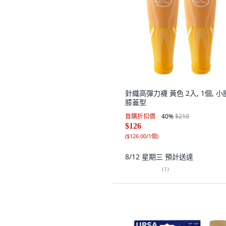
針織高彈力襪 黃色 2入, 1個, 小
膝蓋型
首購折扣價
40
%
$210
$126
(
$126.00/1個
)
8/12 星期三
預計送達
(
1
)