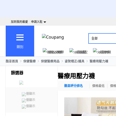
加到我的最愛
申請入駐
全部
類別
爸氣父親節
火箭速配
火箭跨境
酷澎首頁
保健醫療
保健醫療用品
姿勢矯正/護具
醫療用壓力襪
篩選器
醫療用壓力襪
酷澎評分排名
價格最低
價
僅顯示
僅顯示
僅顯示