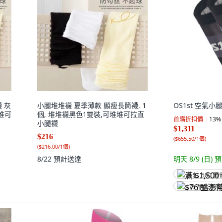
 灰
小腿堆堆襪 夏季薄款 顯瘦長筒襪, 1
OS1st 空氣小腿
堆堆可
個, 堆堆襪黑色1雙裝,可堆堆可拉直
首購折扣價
13
%
小腿襪
$1,311
$216
(
$655.50/1個
)
(
$216.00/1個
)
8/22
預計送達
明天 8/9 (日)
預
满 $1,500 再
$76 酷澎幣