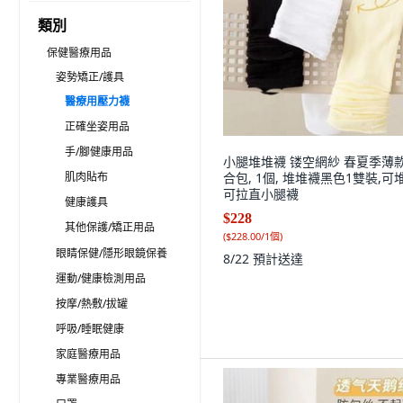
類別
保健醫療用品
姿勢矯正/護具
醫療用壓力襪
正確坐姿用品
手/腳健康用品
小腿堆堆襪 镂空網紗 春夏季薄款
肌肉貼布
合包, 1個, 堆堆襪黑色1雙裝,可
可拉直小腿襪
健康護具
$228
其他保護/矯正用品
(
$228.00/1個
)
眼睛保健/隱形眼鏡保養
8/22
預計送達
運動/健康檢測用品
按摩/熱敷/拔罐
呼吸/睡眠健康
家庭醫療用品
專業醫療用品