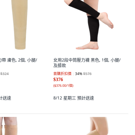
力帶 膚色, 2個, 小腿/
女用2段中筒壓力襪 黑色, 1個, 小腿/
及膝款
$324
首購折扣價
34
%
$576
$376
(
$376.00/1個
)
計送達
8/12 星期三
預計送達