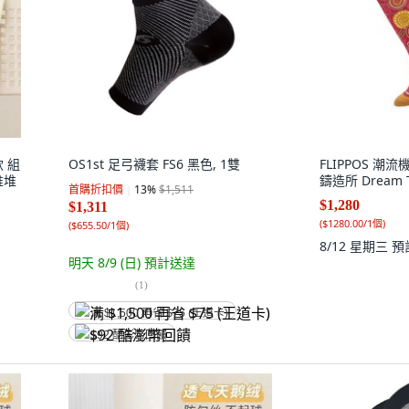
 組
OS1st 足弓襪套 FS6 黑色, 1雙
FLIPPOS 潮
堆堆
鑄造所 Dream 
首購折扣價
13
%
$1,511
$1,280
$1,311
(
$1280.00/1個
)
(
$655.50/1個
)
8/12 星期三
預
明天 8/9 (日)
預計送達
(
1
)
满 $1,500 再省 $75 (王道卡)
$92 酷澎幣回饋