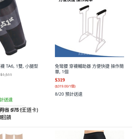
襪 TA6, 1雙, 小腿型
免彎腰 穿襪輔助器 方便快捷 操作簡
單, 1個
$1,511
$319
(
$319.00/1個
)
8/20
預計送達
計送達
省 $75 (王道卡)
回饋