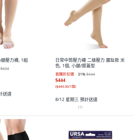
 小腿壓力襪, 1組
日常中筒壓力襪 二級壓力 露趾款 米
色, 1個, 小腿/膝蓋型
$604
首購折扣價
31
%
$644
$444
(
$444.00/1個
)
計送達
8/12 星期三
預計送達
(
1
)