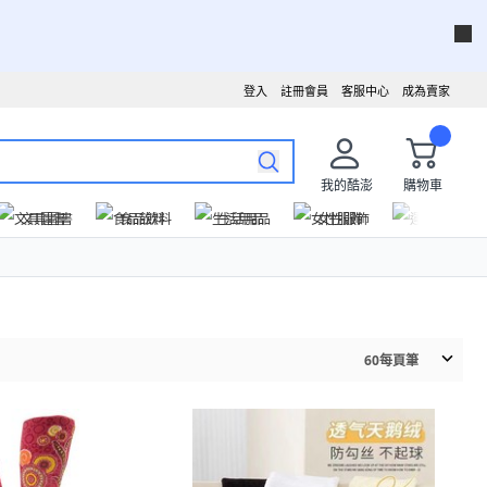
登入
註冊會員
客服中心
成為賣家
我的酷澎
購物車
文具圖書
食品飲料
生活用品
女性服飾
運動戶外
60
每頁筆