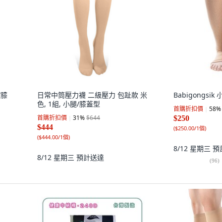
/膝
日常中筒壓力襪 二級壓力 包趾款 米
Babigongsik
色, 1組, 小腿/膝蓋型
首購折扣價
58
%
首購折扣價
31
%
$644
$250
$444
(
$250.00/1個
)
(
$444.00/1個
)
8/12 星期三
預
8/12 星期三
預計送達
(
96
)