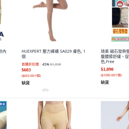
 附內
HUEXPERT 壓力褲襪 SA029 膚色, 1
琦美 磁石發熱墊
個
腹腰膝舒緩、促進
色,Free
首購折扣價
45
%
$1,098
$1,090
$603
(
$1090.00/1個
)
(
$603.00/1個
)
缺貨
缺貨
(
21
)