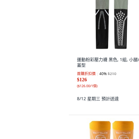
運動粉彩壓力襪 黑色, 1組, 小腿
蓋型
首購折扣價
40
%
$210
$126
(
$126.00/1個
)
8/12 星期三
預計送達