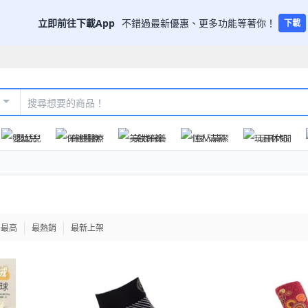
立即前往下載App
不錯過最新優惠、更多功能等著你！
下載
嬰幼兒
保健醫療
美妝保養
個人清潔
玩具休閒
格最高
最熱銷
最新上架