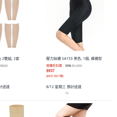
2雙組, 2套
壓力絲襪 SA153 黑色, 1個, 褲襪型
$820
首購折扣價
39
%
$1,555
$937
(
$937.00/1個
)
計送達
8/12 星期三
預計送達
)
(
8
)