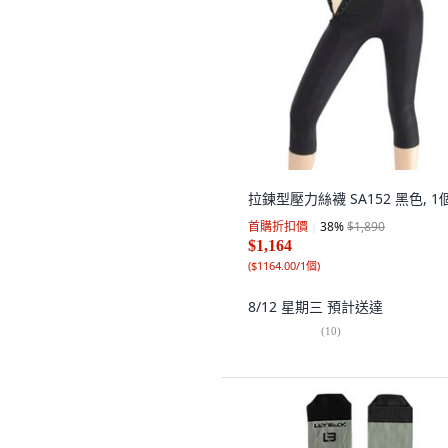
拉鍊型壓力絲襪 SA152 黑色, 1
首購折扣價
38
%
$1,890
$1,164
(
$1164.00/1個
)
8/12 星期三
預計送達
(
10
)