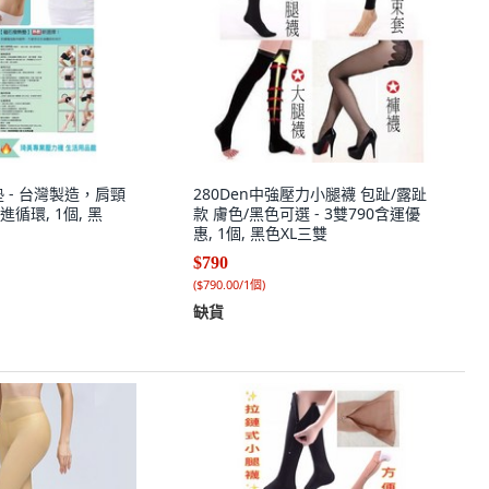
 - 台灣製造，肩頸
280Den中強壓力小腿襪 包趾/露趾
循環, 1個, 黑
款 膚色/黑色可選 - 3雙790含運優
惠, 1個, 黑色XL三雙
$790
(
$790.00/1個
)
缺貨