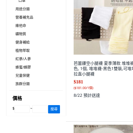
口罩
用途分類
營養補充品
維他命
礦物質
健身補給
植物萃取
紅蔘/人蔘
芭蕾鏤空小腿襪 夏季薄款 堆堆襪
蜂蜜/蜂膠
色, 1個, 堆堆襪-黑色1雙裝,可
拉直小腿襪
兒童保健
$181
族群分類
(
$181.00/1個
)
8/22
預計送達
價格
$
~
搜尋