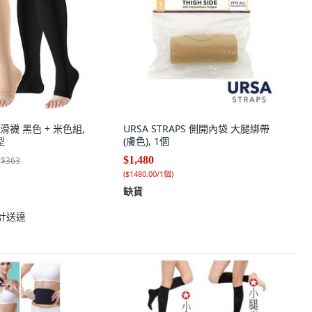
襪 黑色 + 米色組,
URSA STRAPS 側開內袋 大腿綁帶
型
(膚色), 1個
$1,480
$363
(
$1480.00/1個
)
缺貨
計送達
)