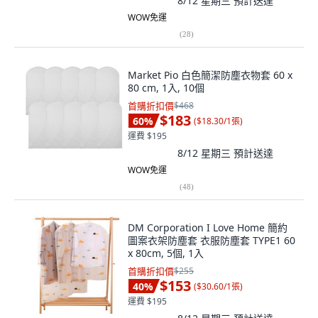
8/12 星期三
預計送達
WOW免運
(
28
)
Market Pio 白色簡潔防塵衣物套 60 x
80 cm, 1入, 10個
首購折扣價
$468
$183
60
%
(
$18.30/1張
)
運費 $195
8/12 星期三
預計送達
WOW免運
(
48
)
DM Corporation I Love Home 簡約
圖案衣架防塵套 衣服防塵套 TYPE1 60
x 80cm, 5個, 1入
首購折扣價
$255
$153
40
%
(
$30.60/1張
)
運費 $195