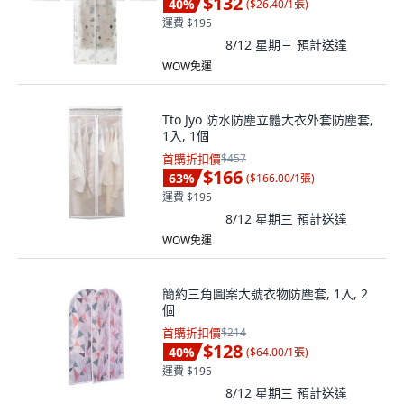
$132
40
%
(
$26.40/1張
)
運費 $195
8/12 星期三
預計送達
WOW免運
Tto Jyo 防水防塵立體大衣外套防塵套,
1入, 1個
首購折扣價
$457
$166
63
%
(
$166.00/1張
)
運費 $195
8/12 星期三
預計送達
WOW免運
簡約三角圖案大號衣物防塵套, 1入, 2
個
首購折扣價
$214
$128
40
%
(
$64.00/1張
)
運費 $195
8/12 星期三
預計送達