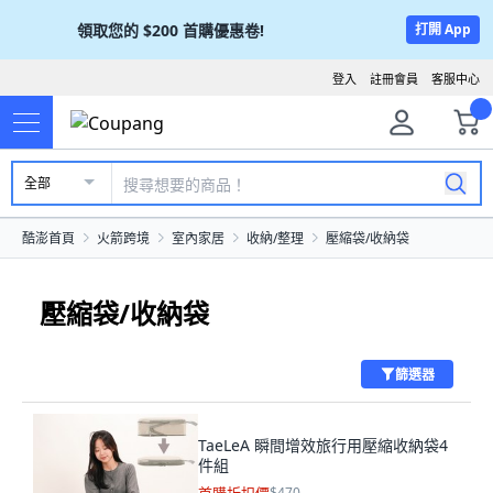
領取您的
$200
首購優惠卷!
打開 App
登入
註冊會員
客服中心
全部
酷澎首頁
火箭跨境
室內家居
收納/整理
壓縮袋/收納袋
壓縮袋/收納袋
篩選器
TaeLeA 瞬間增效旅行用壓縮收納袋4
件組
$470