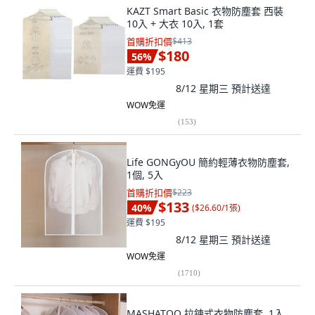
KAZT Smart Basic 衣物防塵套 西裝
10入 + 大衣 10入, 1套
首購折扣價
$413
$180
56
%
運費 $195
8/12 星期三
預計送達
WOW免運
(
153
)
Life GONGyOU 簡約輕薄衣物防塵套,
1個, 5入
首購折扣價
$223
$133
40
%
(
$26.60/1張
)
運費 $195
8/12 星期三
預計送達
WOW免運
(
1710
)
MASHATOO 拉鍊式衣物防塵套, 1入,