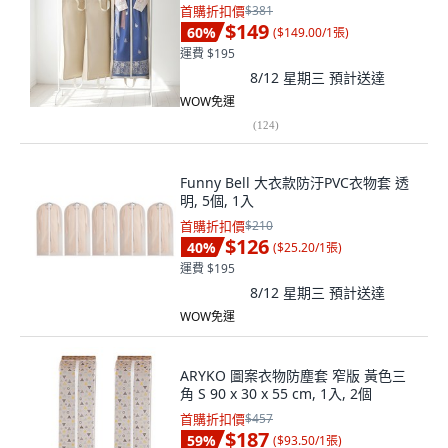
首購折扣價
$381
$149
60
%
(
$149.00/1張
)
運費 $195
8/12 星期三
預計送達
WOW免運
(
124
)
Funny Bell 大衣款防汙PVC衣物套 透
明, 5個, 1入
首購折扣價
$210
$126
40
%
(
$25.20/1張
)
運費 $195
8/12 星期三
預計送達
WOW免運
ARYKO 圖案衣物防塵套 窄版 黃色三
角 S 90 x 30 x 55 cm, 1入, 2個
首購折扣價
$457
$187
59
%
(
$93.50/1張
)