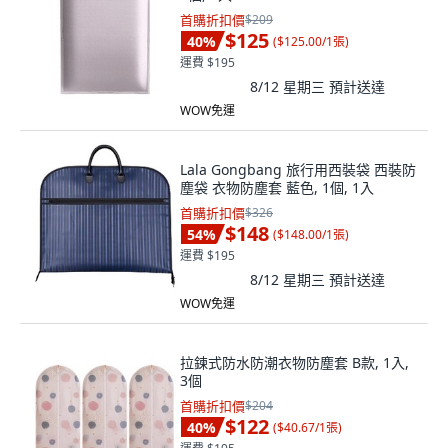
首購折扣價
$209
$125
40
%
(
$125.00/1張
)
運費 $195
8/12 星期三
預計送達
WOW免運
Lala Gongbang 旅行用西裝袋 西裝防
塵袋 衣物防塵套 藍色, 1個, 1入
首購折扣價
$326
$148
54
%
(
$148.00/1張
)
運費 $195
8/12 星期三
預計送達
WOW免運
拉鍊式防水防潮衣物防塵套 B款, 1入,
3個
首購折扣價
$204
$122
40
%
(
$40.67/1張
)