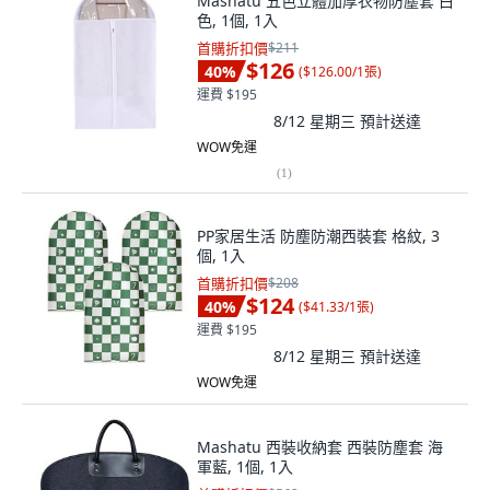
Mashatu 五色立體加厚衣物防塵套 白
色, 1個, 1入
首購折扣價
$211
$126
40
%
(
$126.00/1張
)
運費 $195
8/12 星期三
預計送達
WOW免運
(
1
)
PP家居生活 防塵防潮西裝套 格紋, 3
個, 1入
首購折扣價
$208
$124
40
%
(
$41.33/1張
)
運費 $195
8/12 星期三
預計送達
WOW免運
Mashatu 西裝收納套 西裝防塵套 海
軍藍, 1個, 1入