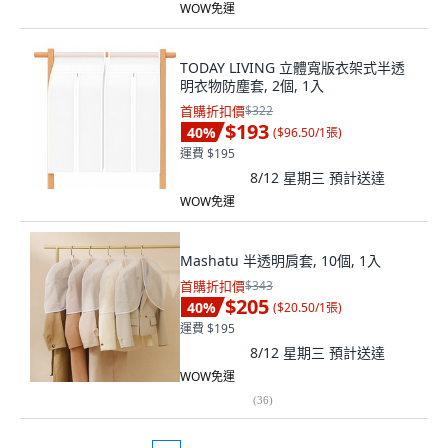
WOW免運
TODAY LIVING 立體寬版衣架式半透
明衣物防塵套, 2個, 1入
首購折扣價
$322
$193
40
%
(
$96.50/1張
)
運費 $195
8/12 星期三
預計送達
WOW免運
Mashatu 半透明肩套, 10個, 1入
首購折扣價
$343
$205
40
%
(
$20.50/1張
)
運費 $195
8/12 星期三
預計送達
WOW免運
(
36
)