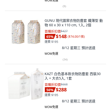
WOW免運
(
9
)
GUNU 現代圖案衣物防塵套 纖薄型 動
物 60 x 30 x 110 cm, 1入, 2個
首購折扣價
$427
$148
65
%
(
$74.00/1張
)
運費 $195
8/12 星期三
預計送達
WOW免運
(
34
)
KAZT 白色基本款衣物防塵套 西裝30
入 + 大衣5入, 1套
首購折扣價
$668
$288
56
%
運費 $195
8/12 星期三
預計送達
WOW免運