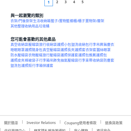
2
3
4
5
1
與一起瀏覽的類別
衣架/門後掛架
生活收納箱
籃子/置物籃
櫥櫃/櫃子
置物架/層架
其他整理收納用品
垃圾桶
您可能會喜歡的其他產品
真空收納袋
壓縮袋
旅行收納袋
護照小包
盥洗收納包
行李吊牌
無塵衣
睡眠眼罩
護照隨身包
真空壓縮袋
護照長夾
護照套
衣架套
蠶絲眼罩
防水壓縮袋
衣物壓縮
旅行壓縮袋
護照保護套
護照包推薦
護照包
護照皮夾
棉被袋子
行李箱吊飾
免抽氣壓縮袋
行李束帶
收納袋
防塵套
盥洗包
護照殼
行李箱保護套
Investor Relations
關於酷澎
Coupang使用者條款
退換貨政策
信任管理中心
顧客隱私權政策通知
安心購物
資訊安全