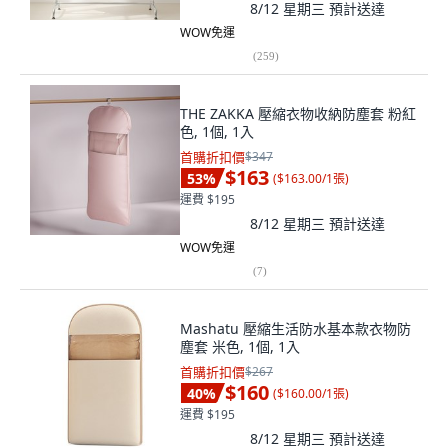
8/12 星期三
預計送達
WOW免運
(
259
)
THE ZAKKA 壓縮衣物收納防塵套 粉紅
色, 1個, 1入
首購折扣價
$347
$163
53
%
(
$163.00/1張
)
運費 $195
8/12 星期三
預計送達
WOW免運
(
7
)
Mashatu 壓縮生活防水基本款衣物防
塵套 米色, 1個, 1入
首購折扣價
$267
$160
40
%
(
$160.00/1張
)
運費 $195
8/12 星期三
預計送達