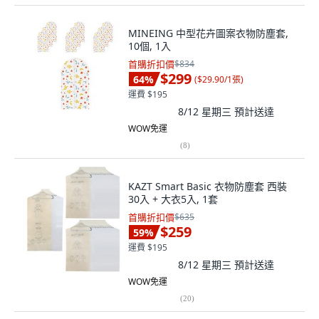
MINEING 中型花卉圖案衣物防塵套,
10個, 1入
首購折扣價
$834
$299
64
%
(
$29.90/1張
)
運費 $195
8/12 星期三
預計送達
WOW免運
(
8
)
KAZT Smart Basic 衣物防塵套 西裝
30入 + 大衣5入, 1套
首購折扣價
$635
$259
59
%
運費 $195
8/12 星期三
預計送達
WOW免運
(
20
)