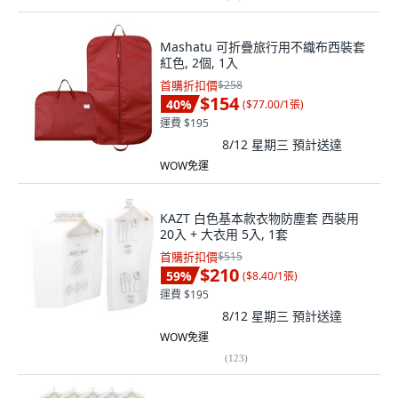
Mashatu 可折疊旅行用不織布西裝套
紅色, 2個, 1入
首購折扣價
$258
$154
40
%
(
$77.00/1張
)
運費 $195
8/12 星期三
預計送達
WOW免運
KAZT 白色基本款衣物防塵套 西裝用
20入 + 大衣用 5入, 1套
首購折扣價
$515
$210
59
%
(
$8.40/1張
)
運費 $195
8/12 星期三
預計送達
WOW免運
(
123
)