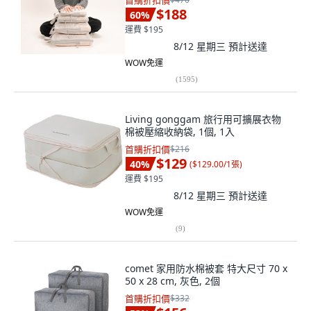
首購折扣價
$188
60
%
運費 $195
8/12 星期三
預計送達
WOW免運
(
1595
)
Living gonggam 旅行用可擴展衣物
棉被壓縮收納袋, 1個, 1入
首購折扣價
$216
$129
40
%
(
$129.00/1張
)
運費 $195
8/12 星期三
預計送達
WOW免運
(
9
)
comet 家用防水棉被套 特大尺寸 70 x
50 x 28 cm, 灰色, 2個
首購折扣價
$332