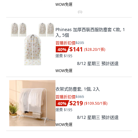
WOW免運
(
1
)
Phineas 加厚西裝西服防塵套 C款, 1
入, 5個
首購折扣價
$235
$141
40
%
(
$28.20/1張
)
運費 $195
8/12 星期三
預計送達
WOW免運
衣架式防塵套, 1個, 2入
首購折扣價
$365
$219
40
%
(
$109.50/1張
)
運費 $195
8/12 星期三
預計送達
WOW免運