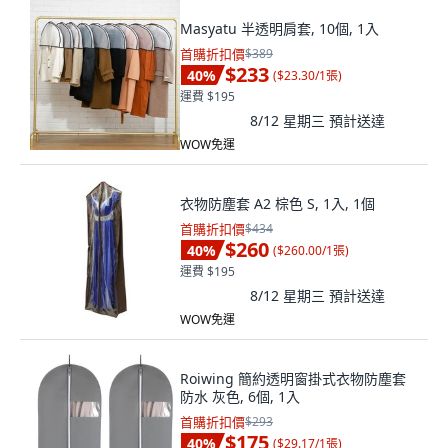
Masyatu 半透明肩套, 10個, 1入
首購折扣價
$389
$233
40
%
(
$23.30/1張
)
運費 $195
8/12 星期三
預計送達
WOW免運
衣物防塵套 A2 棕色 S, 1入, 1個
首購折扣價
$434
$260
40
%
(
$260.00/1張
)
運費 $195
8/12 星期三
預計送達
WOW免運
Roiwing 簡約透明窗掛式衣物防塵套
防水 灰色, 6個, 1入
首購折扣價
$293
$175
40
%
(
$29.17/1張
)