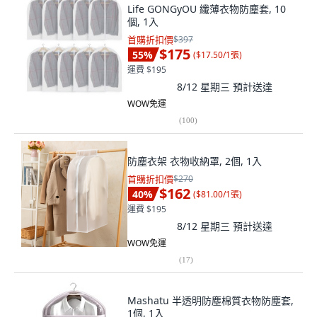
Life GONGyOU 纖薄衣物防塵套, 10
個, 1入
首購折扣價
$397
$175
55
%
(
$17.50/1張
)
運費 $195
8/12 星期三
預計送達
WOW免運
(
100
)
防塵衣架 衣物收納罩, 2個, 1入
首購折扣價
$270
$162
40
%
(
$81.00/1張
)
運費 $195
8/12 星期三
預計送達
WOW免運
(
17
)
Mashatu 半透明防塵棉質衣物防塵套,
1個, 1入