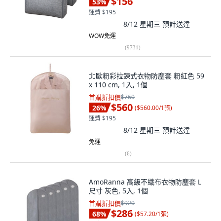
$156
53
%
運費 $195
8/12 星期三
預計送達
WOW免運
(
9731
)
北歐粉彩拉鍊式衣物防塵套 粉紅色 59
x 110 cm, 1入, 1個
首購折扣價
$760
$560
26
%
(
$560.00/1張
)
運費 $195
8/12 星期三
預計送達
免運
(
6
)
AmoRanna 高級不織布衣物防塵套 L
尺寸 灰色, 5入, 1個
首購折扣價
$920
$286
68
%
(
$57.20/1張
)