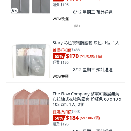
運費 $195
8/12 星期三
預計送達
WOW免運
(
88
)
Stary 彩色衣物防塵套 灰色, 1個, 1入
首購折扣價
$488
$170
65
%
(
$170.00/1張
)
運費 $195
8/12 星期三
預計送達
WOW免運
The Flow Company 整潔可擴展無紡
布拉鍊式衣物防塵套 粉紅色 60 x 10 x
108 cm, 1入, 2個
首購折扣價
$448
$184
58
%
(
$92.00/1張
)
運費 $195