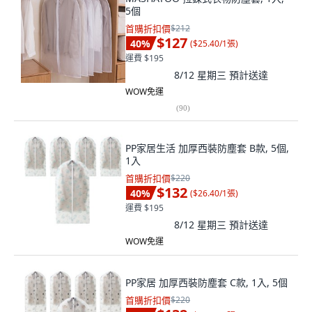
5個
首購折扣價
$212
$127
40
%
(
$25.40/1張
)
運費 $195
8/12 星期三
預計送達
WOW免運
(
90
)
PP家居生活 加厚西裝防塵套 B款, 5個,
1入
首購折扣價
$220
$132
40
%
(
$26.40/1張
)
運費 $195
8/12 星期三
預計送達
WOW免運
PP家居 加厚西裝防塵套 C款, 1入, 5個
首購折扣價
$220