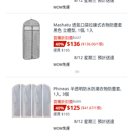
8/12 星期三
預計送達
WOW免運
Mashatu 透氣口袋拉鍊式衣物防塵套
黑色 立體型, 1個, 1入
首購折扣價
$227
$136
40
%
(
$136.00/1張
)
運費 $195
8/12 星期三
預計送達
WOW免運
(
6
)
Phineas 半透明防水防潮衣物防塵套,
1入, 3個
首購折扣價
$209
$125
40
%
(
$41.67/1張
)
運費 $195
8/12 星期三
預計送達
WOW免運