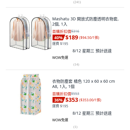
(
241
)
Mashatu 3D 開放式防塵透明衣物套,
2個, 1入
首購折扣價
$316
$189
40
%
(
$94.50/1張
)
運費 $195
8/12 星期三
預計送達
WOW免運
(
14
)
衣物防塵套 橘色 120 x 60 x 60 cm
A8, 1入, 1個
首購折扣價
$553
$353
36
%
(
$353.00/1張
)
運費 $195
8/12 星期三
預計送達
WOW免運
(
1
)