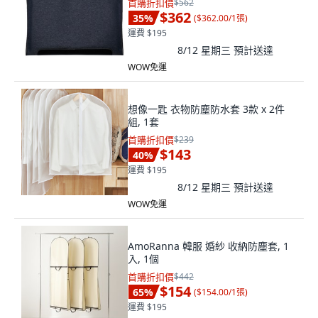
首購折扣價
$562
$362
35
%
(
$362.00/1張
)
運費 $195
8/12 星期三
預計送達
WOW免運
想像一匙 衣物防塵防水套 3款 x 2件
組, 1套
首購折扣價
$239
$143
40
%
運費 $195
8/12 星期三
預計送達
WOW免運
AmoRanna 韓服 婚紗 收納防塵套, 1
入, 1個
首購折扣價
$442
$154
65
%
(
$154.00/1張
)
運費 $195