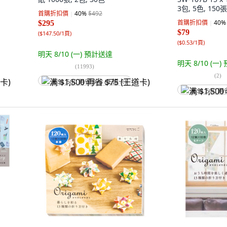
3包, 5色, 150張
首購折扣價
40
%
$492
首購折扣價
40
%
$295
$79
(
$147.50/1頁
)
(
$0.53/1頁
)
明天 8/10 (一)
預計送達
明天 8/10 (一)
(
11993
)
(
2
)
满 $1,500 再省 $75 (王道卡)
满 $1,500 再