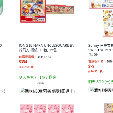
0
JONG IE NARA UNCLESQUARE 紙
Sunny 三瑩
片飛刀 摺紙, 10包, 15色
SW-107A 15 x
包, 5色
首購折扣價
36
%
$554
首購折扣價
40
%
$354
$79
(
$35.40/1頁
)
(
$26.33/1頁
)
明天 8/10 (一)
預計送達
明天 8/10 (一)
(
378
)
满 $1,500 再
满 $1,500 再省 $75 (王道卡)