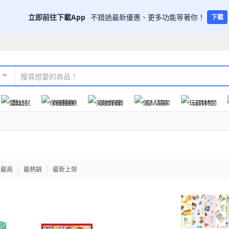
立即前往下載App
不錯過最新優惠、更多功能等著你！
下載
嬰幼兒
保健醫療
美妝保養
個人清潔
玩具休閒
格最高
最熱銷
最新上架