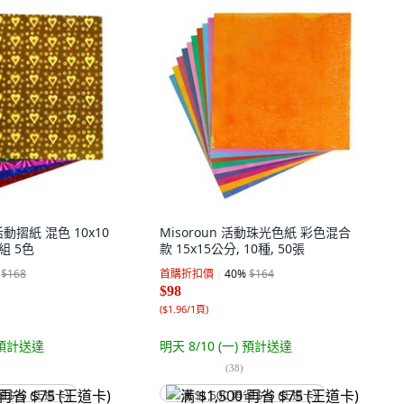
動摺紙 混色 10x10
Misoroun 活動珠光色紙 彩色混合
組 5色
款 15x15公分, 10種, 50張
$168
首購折扣價
40
%
$164
$98
(
$1.96/1頁
)
預計送達
明天 8/10 (一)
預計送達
(
38
)
省 $75 (王道卡)
满 $1,500 再省 $75 (王道卡)