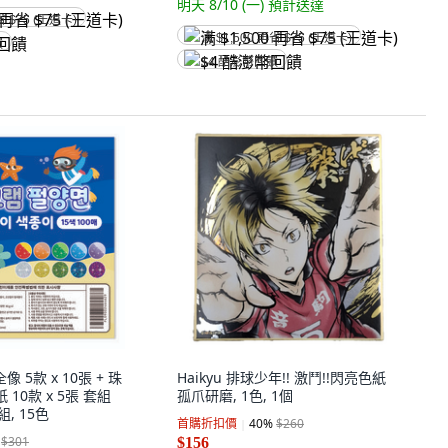
明天 8/10 (一)
預計送達
省 $75 (王道卡)
满 $1,500 再省 $75 (王道卡)
饋
$4 酷澎幣回饋
像 5款 x 10張 + 珠
Haikyu 排球少年!! 激鬥!!閃亮色紙
 10款 x 5張 套組
孤爪研磨, 1色, 1個
1組, 15色
首購折扣價
40
%
$260
$301
$156