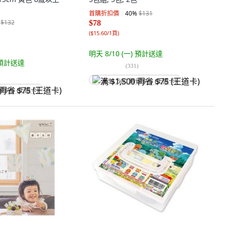
首購折扣價
40
%
$131
$132
$78
(
$15.60/1頁
)
明天 8/10 (一)
預計送達
預計送達
(
331
)
满 $1,500 再省 $75 (王道卡)
省 $75 (王道卡)