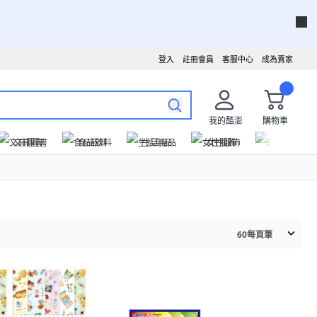
登入
註冊會員
客服中心
成為賣家
我的酷澎
購物車
文具圖書
食品飲料
生活用品
女性服飾
運動戶外
60
每頁筆