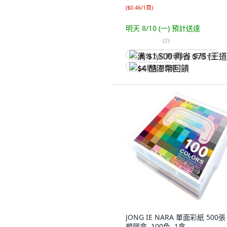
(
$0.46/1頁
)
明天 8/10 (一)
預計送達
(
2
)
满 $1,500 再省 $75 (王道卡)
$4 酷澎幣回饋
JONG IE NARA 單面彩紙 500張
塑膠盒, 100色, 1盒