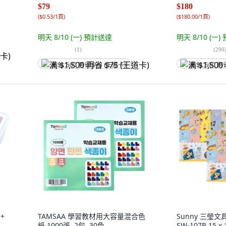
$79
$180
(
$0.53/1頁
)
(
$180.00/1頁
)
明天 8/10 (一)
預計送達
明天 8/10 (一)
(
1
)
(
290
满 $1,500 再省 $75 (王道卡)
满 $1,500 再
 +
TAMSAA 學習教材用大容量混合色
Sunny 三瑩
紙 1000張, 2包, 30色
SW-107B 15 