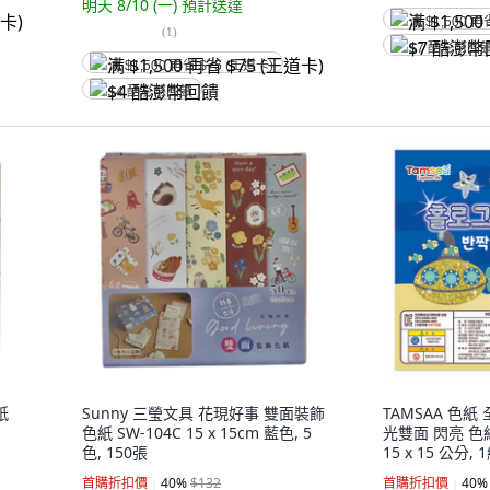
明天 8/10 (一)
預計送達
满 $1,500 再
(
1
)
$7 酷澎幣回
满 $1,500 再省 $75 (王道卡)
$4 酷澎幣回饋
紙
Sunny 三瑩文具 花現好事 雙面裝飾
TAMSAA 色紙 全
色紙 SW-104C 15 x 15cm 藍色, 5
光雙面 閃亮 色紙
色, 150張
15 x 15 公分, 
首購折扣價
40
%
$132
首購折扣價
40
%