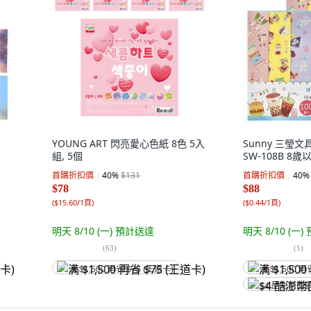
YOUNG ART 閃亮愛心色紙 8色 5入
Sunny 三瑩
組, 5個
SW-108B 8歲以
首購折扣價
40
%
$131
首購折扣價
40
%
$78
$88
(
$15.60/1頁
)
(
$0.44/1頁
)
明天 8/10 (一)
預計送達
明天 8/10 (一)
(
63
)
(
1
)
满 $1,500 再省 $75 (王道卡)
满 $1,500 再
$4 酷澎幣回