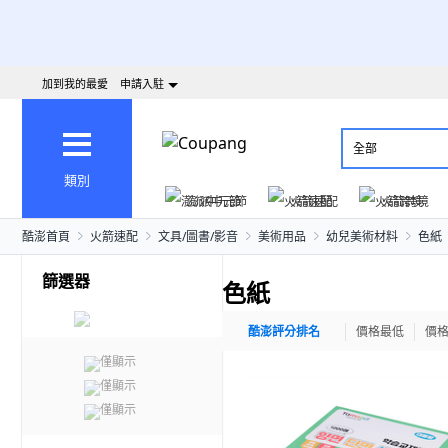
加到我的最愛
申請入駐
全部
類別
澎派中元節
火箭速配
火箭跨境
酷澎首頁
火箭速配
文具/圖書/影音
美術用品
幼兒美術材料
色紙
篩選器
色紙
酷澎評分排名
價格最低
價
僅顯示
僅顯示
僅顯示