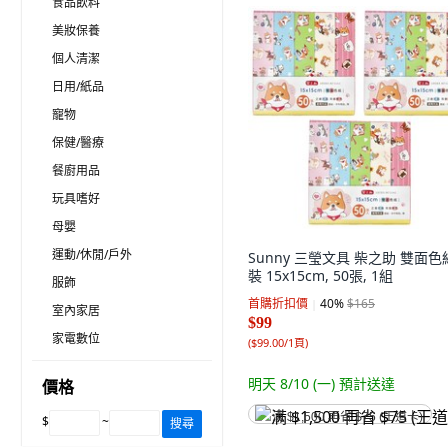
食品飲料
美妝保養
個人清潔
日用/紙品
寵物
保健/醫療
餐廚用品
玩具嗜好
母嬰
運動/休閒/戶外
Sunny 三瑩文具 柴之助 雙面色
裝 15x15cm, 50張, 1組
服飾
首購折扣價
40
%
$165
室內家居
$99
家電數位
(
$99.00/1頁
)
明天 8/10 (一)
預計送達
價格
满 $1,500 再省 $75 (王道卡)
$
~
搜尋