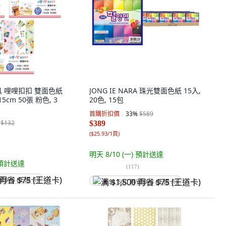
文具 哩哩扣扣 雙面色紙
JONG IE NARA 珠光雙面色紙 15入,
 15cm 50張 粉色, 3
20色, 15包
首購折扣價
33
%
$589
$132
$389
(
$25.93/1頁
)
明天 8/10 (一)
預計送達
預計送達
(
117
)
省 $75 (王道卡)
满 $1,500 再省 $75 (王道卡)