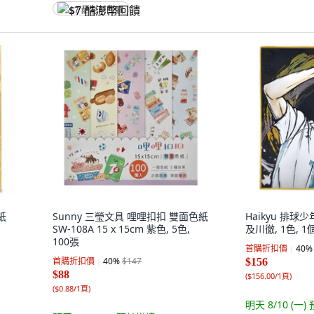
$7 酷澎幣回饋
紙
Sunny 三瑩文具 哩哩扣扣 雙面色紙
Haikyu 排球少
SW-108A 15 x 15cm 紫色, 5色,
及川徹, 1色, 1
100張
首購折扣價
40
%
首購折扣價
40
%
$147
$156
$88
(
$156.00/1頁
)
(
$0.88/1頁
)
明天 8/10 (一)