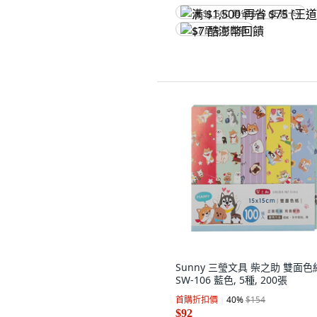
满 $1,500 再省 $75 (王道卡)
$7 酷澎幣回饋
Sunny 三瑩文具 柴之助 雙面色
SW-106 藍色, 5種, 200張
首購折扣價
40
%
$154
$92