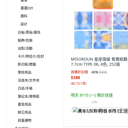
畫筆
畫畫DIY
顏料
設計
白板/黑板/廣告
裝飾/包裝
派對/活動
卡片/明信片/信封
MISOROUN 星座情緣 鴛鴦紙鶴
7.7cm TYPE 08, 6色, 252張
影印紙/標籤
首購折扣價
40
%
$300
學校用品
$180
活頁夾/文件夾
(
$0.72/1頁
)
日誌/手帳
明天 8/10 (一)
預計送達
筆記本/便條紙
(
19
)
書寫用品
满 $1,500 再省 $75 (王道卡)
辦公用品
孩童讀物