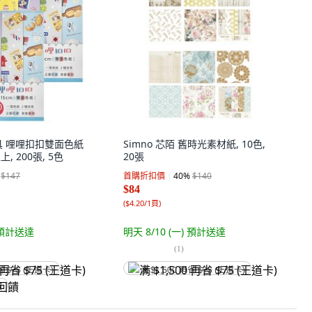
文具 哩哩扣扣雙面色紙
Simno 芯陌 舊時光素材紙, 10色,
上, 200張, 5色
20張
$147
首購折扣價
40
%
$140
$84
(
$4.20/1頁
)
預計送達
明天 8/10 (一)
預計送達
(
1
)
省 $75 (王道卡)
满 $1,500 再省 $75 (王道卡)
饋