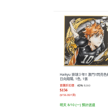
Haikyu 排球少年!! 激鬥!!閃亮色
日向翔陽, 1色, 1張
首購折扣價
40
%
$260
$156
(
$156.00/1頁
)
明天 8/10 (一)
預計送達