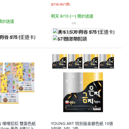
(
$156.00/1頁
)
明天 8/10 (一)
預計送達
預計送達
(
4
)
)
满 $1,500 再省 $75 (王道卡)
省 $75 (王道卡)
$7 酷澎幣回饋
文具 哩哩扣扣 雙面色紙
YOUNG ART 特別版金銀色紙 10張
x 15cm 黃色 8歲以上
5包組, 5包, 2色