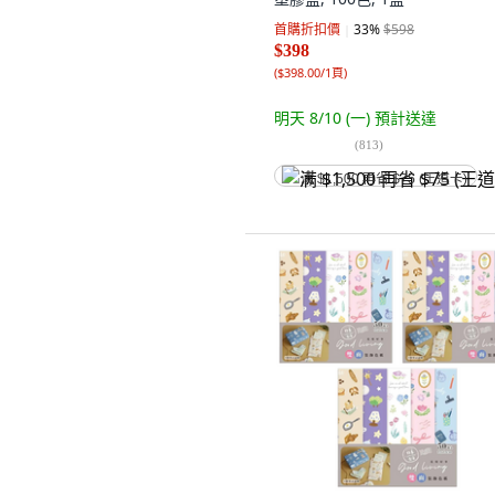
首購折扣價
33
%
$598
$398
(
$398.00/1頁
)
明天 8/10 (一)
預計送達
(
813
)
满 $1,500 再省 $75 (王道卡)