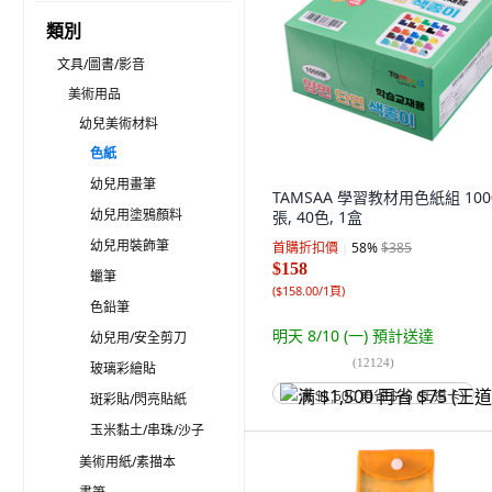
類別
文具/圖書/影音
美術用品
幼兒美術材料
色紙
幼兒用畫筆
TAMSAA 學習教材用色紙組 100
幼兒用塗鴉顏料
張, 40色, 1盒
幼兒用裝飾筆
首購折扣價
58
%
$385
$158
蠟筆
(
$158.00/1頁
)
色鉛筆
明天 8/10 (一)
預計送達
幼兒用/安全剪刀
(
12124
)
玻璃彩繪貼
满 $1,500 再省 $75 (王道卡)
斑彩貼/閃亮貼紙
玉米黏土/串珠/沙子
美術用紙/素描本