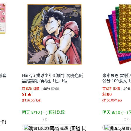
紙套
Haikyu 排球少年!! 激鬥!!閃亮色紙
米索羅恩 雷射活
黑尾鐵朗 (再版), 1色, 1個
公分 100張入 1
首購折扣價
40
%
$260
首購折扣價
40
%
$156
$100
(
$156.00/1頁
)
(
$100.00/1頁
)
明天 8/10 (一)
預計送達
明天 8/10 (一)
(
1
)
(
57
)
满 $1,500 再省 $75 (王道卡)
满 $1,500 再