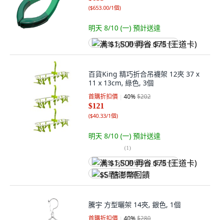
(
$653.00/1個
)
明天 8/10 (一)
預計送達
满 $1,500 再省 $75 (王道卡)
百貨King 精巧折合吊襪架 12夾 37 x
11 x 13cm, 綠色, 3個
首購折扣價
40
%
$202
$121
(
$40.33/1個
)
明天 8/10 (一)
預計送達
(
1
)
满 $1,500 再省 $75 (王道卡)
$5 酷澎幣回饋
騰宇 方型曬架 14夾, 銀色, 1個
首購折扣價
40
%
$280