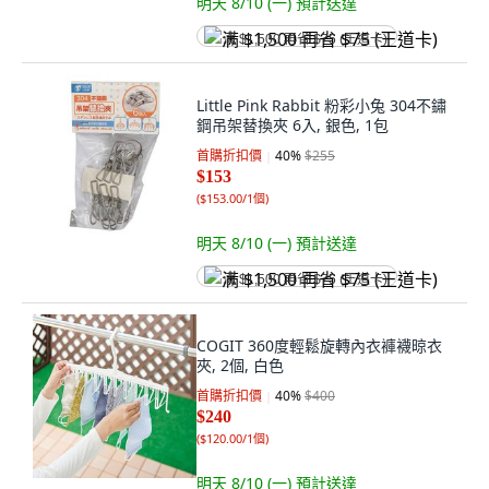
明天 8/10 (一)
預計送達
满 $1,500 再省 $75 (王道卡)
Little Pink Rabbit 粉彩小兔 304不鏽
鋼吊架替換夾 6入, 銀色, 1包
首購折扣價
40
%
$255
$153
(
$153.00/1個
)
明天 8/10 (一)
預計送達
满 $1,500 再省 $75 (王道卡)
COGIT 360度輕鬆旋轉內衣褲襪晾衣
夾, 2個, 白色
首購折扣價
40
%
$400
$240
(
$120.00/1個
)
明天 8/10 (一)
預計送達