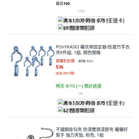
最低
100
(
19
)
满 $1,500 再省 $75 (王道卡)
$9 酷澎幣回饋
POnYKASEI 曬衣桿固定器/防風竹竿衣
夾6件組, 1組, 顏色隨機
首購折扣價
40
%
$60
$36
(
$36.00/1個
)
明天 8/10 (一)
預計送達
(
4
)
满 $1,500 再省 $75 (王道卡)
$2 酷澎幣回饋
不鏽鋼掛勾夾 防滑雙頭浸膠夾 曬曬好
幫手 強力夾勁, 粉色, 1組