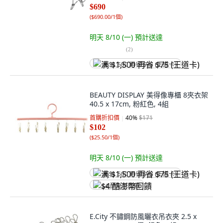
$690
(
$690.00/1個
)
明天 8/10 (一)
預計送達
(
2
)
满 $1,500 再省 $75 (王道卡)
BEAUTY DISPLAY 美得像專櫃 8夾衣架
40.5 x 17cm, 粉紅色, 4組
首購折扣價
40
%
$171
$102
(
$25.50/1個
)
明天 8/10 (一)
預計送達
满 $1,500 再省 $75 (王道卡)
$4 酷澎幣回饋
E.City 不鏽鋼防風曬衣吊衣夾 2.5 x