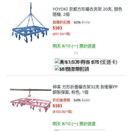
YOYOKI 京都方形曬衣夾架 20夾, 顏色
隨機, 2個
首購折扣價
40
%
$173
$103
(
$51.50/1個
)
明天 8/10 (一)
預計送達
(
1
)
满 $1,500 再省 $75 (王道卡)
$8 酷澎幣回饋
伸美 方形折疊曬衣架32夾 耐衝擊PP
鋼製彈簧, 粉色, 1個
折扣後價格
64
%
$289
$103
(
$103.00/1個
)
明天 8/10 (一)
預計送達