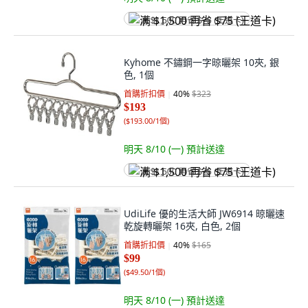
满 $1,500 再省 $75 (王道卡)
Kyhome 不鏽鋼一字晾曬架 10夾, 銀
色, 1個
首購折扣價
40
%
$323
$193
(
$193.00/1個
)
明天 8/10 (一)
預計送達
满 $1,500 再省 $75 (王道卡)
UdiLife 優的生活大師 JW6914 晾曬速
乾旋轉曬架 16夾, 白色, 2個
首購折扣價
40
%
$165
$99
(
$49.50/1個
)
明天 8/10 (一)
預計送達