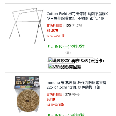
Cotton Field 棉花田傢飾 晴朗不鏽鋼X
型三桿伸縮曬衣架, 不鏽鋼 銀色, 1個
首購折扣價
15
%
$1,279
$1,079
(
$1079.00/1個
)
明天 8/10 (一)
預計送達
(
28
)
满 $1,500 再省 $75 (王道卡)
$38 酷澎幣回饋
minono 米諾諾 抗UV強力防風曬衣繩
225 x 1.5cm 12個, 顏色隨機, 1組
首購折扣價
37
%
$540
$340
(
$340.00/1個
)
明天 8/10 (一)
預計送達