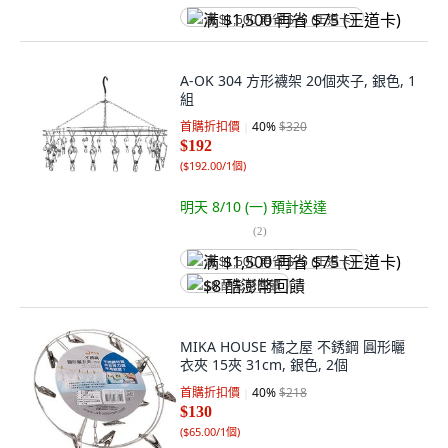
满 $1,500 再省 $75 (王道卡)
A-OK 304 方形襪架 20個夾子, 銀色, 1
組
首購折扣價
40
%
$320
$192
(
$192.00/1個
)
明天 8/10 (一)
預計送達
(
2
)
满 $1,500 再省 $75 (王道卡)
$8 酷澎幣回饋
MIKA HOUSE 橘之屋 不銹鋼 圓形曬
衣夾 15夾 31cm, 銀色, 2個
首購折扣價
40
%
$218
$130
(
$65.00/1個
)