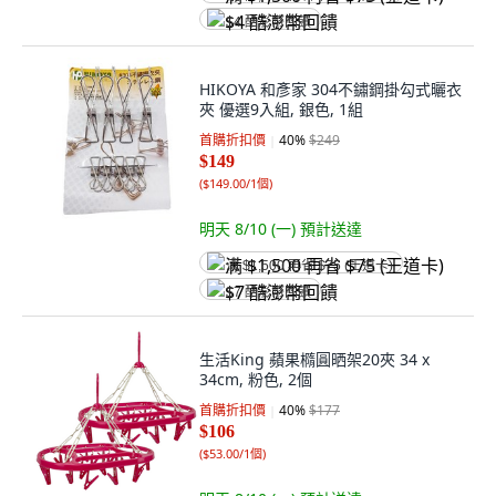
$4 酷澎幣回饋
HIKOYA 和彥家 304不鏽鋼掛勾式曬衣
夾 優選9入組, 銀色, 1組
首購折扣價
40
%
$249
$149
(
$149.00/1個
)
明天 8/10 (一)
預計送達
满 $1,500 再省 $75 (王道卡)
$7 酷澎幣回饋
生活King 蘋果橢圓晒架20夾 34 x
34cm, 粉色, 2個
首購折扣價
40
%
$177
$106
(
$53.00/1個
)