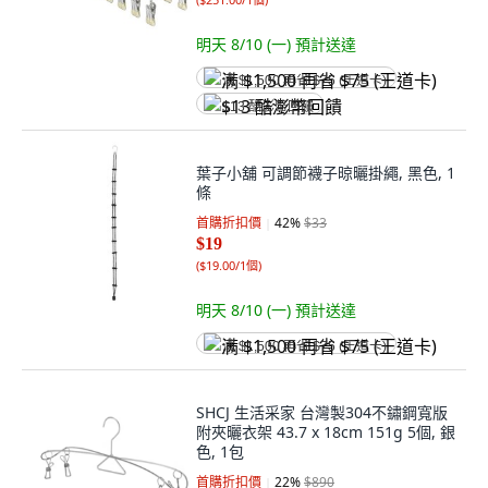
明天 8/10 (一)
預計送達
满 $1,500 再省 $75 (王道卡)
$13 酷澎幣回饋
葉子小舖 可調節襪子晾曬掛繩, 黑色, 1
條
首購折扣價
42
%
$33
$19
(
$19.00/1個
)
明天 8/10 (一)
預計送達
满 $1,500 再省 $75 (王道卡)
SHCJ 生活采家 台灣製304不鏽鋼寬版
附夾曬衣架 43.7 x 18cm 151g 5個, 銀
色, 1包
首購折扣價
22
%
$890