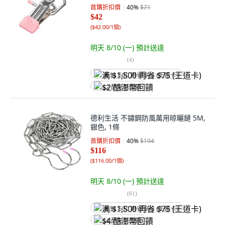
首購折扣價
40
%
$71
$42
(
$42.00/1個
)
明天 8/10 (一)
預計送達
(
4
)
满 $1,500 再省 $75 (王道卡)
$2 酷澎幣回饋
德利生活 不鏽鋼防風萬用晾曬鏈 5M,
銀色, 1條
首購折扣價
40
%
$194
$116
(
$116.00/1個
)
明天 8/10 (一)
預計送達
(
61
)
满 $1,500 再省 $75 (王道卡)
$4 酷澎幣回饋