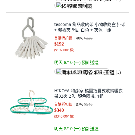
$5 酷澎幣回饋
tescoma 飾品收納架 小物收納盒 掛架
+ 曬襪夾 8個, 白色 + 灰色, 1組
首購折扣價
40
%
$320
$192
(
$192.00/1個
)
明天 8/10 (一)
預計送達
满 $1,500 再省 $75 (王道卡)
HIKOYA 和彥家 橢圓摺疊式收納曬衣
架32夾 2入, 顏色隨機, 1組
首購折扣價
37
%
$540
$340
(
$340.00/1個
)
明天 8/10 (一)
預計送達