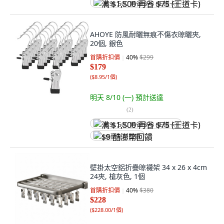
满 $1,500 再省 $75 (王道卡)
AHOYE 防風耐曬無痕不傷衣晾曬夾,
20個, 銀色
首購折扣價
40
%
$299
$179
(
$8.95/1個
)
明天 8/10 (一)
預計送達
(
2
)
满 $1,500 再省 $75 (王道卡)
$9 酷澎幣回饋
壁掛太空鋁折疊晾襪架 34 x 26 x 4cm
24夾, 槍灰色, 1個
首購折扣價
40
%
$380
$228
(
$228.00/1個
)