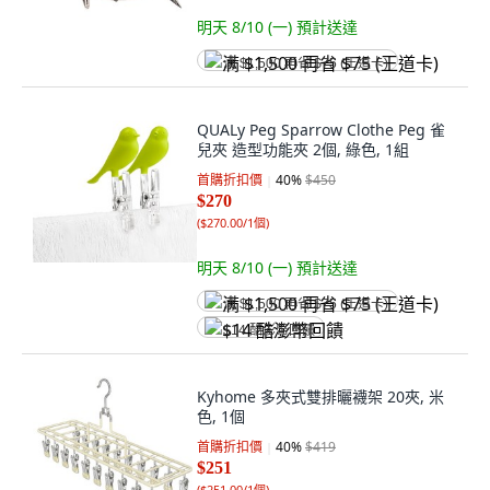
明天 8/10 (一)
預計送達
满 $1,500 再省 $75 (王道卡)
QUALy Peg Sparrow Clothe Peg 雀
兒夾 造型功能夾 2個, 綠色, 1組
首購折扣價
40
%
$450
$270
(
$270.00/1個
)
明天 8/10 (一)
預計送達
满 $1,500 再省 $75 (王道卡)
$14 酷澎幣回饋
Kyhome 多夾式雙排曬襪架 20夾, 米
色, 1個
首購折扣價
40
%
$419
$251
(
$251.00/1個
)