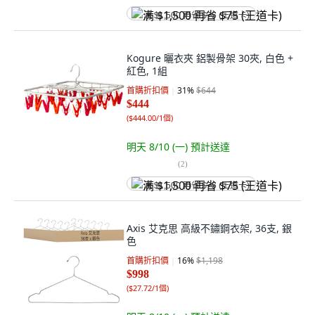
满 $1,500 再省 $75 (王道卡)
Kogure 曬衣夾 鋁製骨架 30夾, 白色 +
紅色, 1組
首購折扣價
31
%
$644
$444
(
$444.00/1個
)
明天 8/10 (一)
預計送達
(
2
)
满 $1,500 再省 $75 (王道卡)
Axis 艾克思 高級不鏽鋼衣架, 36支, 銀
色
首購折扣價
16
%
$1,198
$998
(
$27.72/1個
)