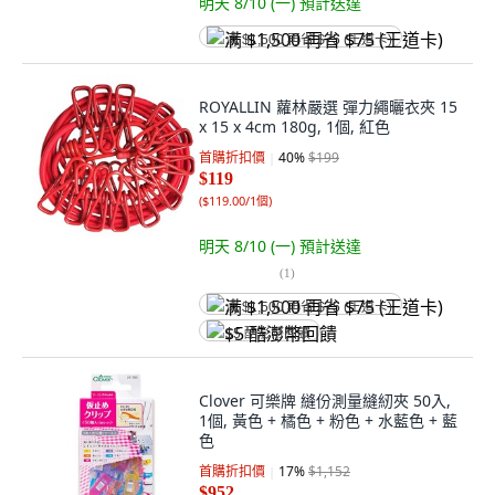
明天 8/10 (一)
預計送達
满 $1,500 再省 $75 (王道卡)
ROYALLIN 蘿林嚴選 彈力繩曬衣夾 15
x 15 x 4cm 180g, 1個, 紅色
首購折扣價
40
%
$199
$119
(
$119.00/1個
)
明天 8/10 (一)
預計送達
(
1
)
满 $1,500 再省 $75 (王道卡)
$5 酷澎幣回饋
Clover 可樂牌 縫份測量縫紉夾 50入,
1個, 黃色 + 橘色 + 粉色 + 水藍色 + 藍
色
首購折扣價
17
%
$1,152
$952