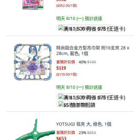
(
$952.00/1個
)
明天 8/10 (一)
預計送達
满 $1,500 再省 $75 (王道卡)
時尚鋁合金方型吊巾架 附16支夾 28 x
28cm, 藍色, 1個
首購折扣價
40
%
$199
$119
(
$119.00/1個
)
明天 8/10 (一)
預計送達
满 $1,500 再省 $75 (王道卡)
$5 酷澎幣回饋
YOTSUGI 毯夾 大, 綠色, 1個
首購折扣價
23
%
$853
$653