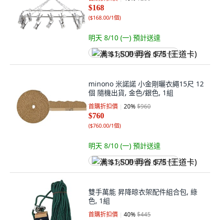
$168
(
$168.00/1個
)
明天 8/10 (一)
預計送達
满 $1,500 再省 $75 (王道卡)
minono 米諾諾 小金剛曬衣繩15尺 12
個 隨機出貨, 金色/銀色, 1組
首購折扣價
20
%
$960
$760
(
$760.00/1個
)
明天 8/10 (一)
預計送達
满 $1,500 再省 $75 (王道卡)
雙手萬能 昇降晾衣架配件組合包, 綠
色, 1組
首購折扣價
40
%
$445