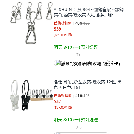
YI SHUIN 亞晨 304不鏽鋼皇家不鏽鋼
夾/吊襪夾/曬衣夾 6入, 銀色, 1組
首購折扣價
40
%
$65
$39
(
$39.00/1個
)
明天 8/10 (一)
預計送達
(
7
)
满 $1,500 再省 $75 (王道卡)
名仕 可吊式Y型衣夾/曬衣夾 12個, 黑
色 + 白色, 1組
首購折扣價
41
%
$63
$37
(
$37.00/1個
)
明天 8/10 (一)
預計送達
(
16
)