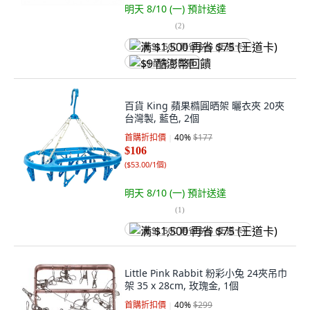
明天 8/10 (一)
預計送達
(
2
)
满 $1,500 再省 $75 (王道卡)
$9 酷澎幣回饋
百貨 King 蘋果橢圓晒架 曬衣夾 20夾
台灣製, 藍色, 2個
首購折扣價
40
%
$177
$106
(
$53.00/1個
)
明天 8/10 (一)
預計送達
(
1
)
满 $1,500 再省 $75 (王道卡)
Little Pink Rabbit 粉彩小兔 24夾吊巾
架 35 x 28cm, 玫瑰金, 1個
首購折扣價
40
%
$299