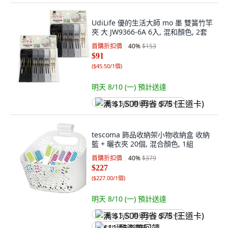
UdiLife 優的生活大師 mo 墨 雙簧竹竿
夾 大 JW9366-6A 6入, 混和顏色, 2套
首購折扣價
40
%
$153
$91
(
$45.50/1個
)
明天 8/10 (一)
預計送達
满 $1,500 再省 $75 (王道卡)
tescoma 飾品收納架小物收納盒 收納
籃 + 曬衣夾 20個, 混合顏色, 1組
首購折扣價
40
%
$379
$227
(
$227.00/1個
)
明天 8/10 (一)
預計送達
满 $1,500 再省 $75 (王道卡)