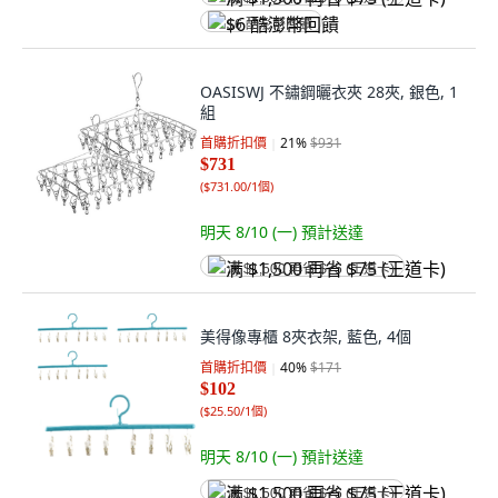
$6 酷澎幣回饋
OASISWJ 不鏽鋼曬衣夾 28夾, 銀色, 1
組
首購折扣價
21
%
$931
$731
(
$731.00/1個
)
明天 8/10 (一)
預計送達
满 $1,500 再省 $75 (王道卡)
美得像專櫃 8夾衣架, 藍色, 4個
首購折扣價
40
%
$171
$102
(
$25.50/1個
)
明天 8/10 (一)
預計送達
满 $1,500 再省 $75 (王道卡)