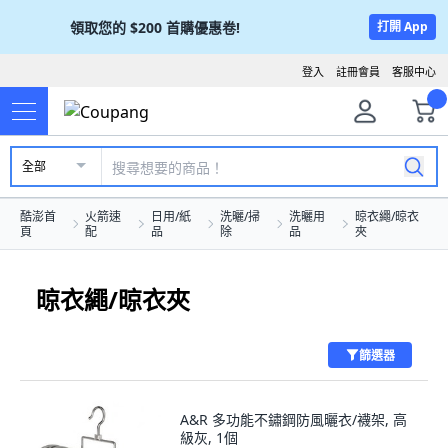
領取您的
$200
首購優惠卷!
打開 App
登入
註冊會員
客服中心
全部
酷澎首
火箭速
日用/紙
洗曬/掃
洗曬用
晾衣繩/晾衣
頁
配
品
除
品
夾
晾衣繩/晾衣夾
篩選器
A&R 多功能不鏽鋼防風曬衣/襪架, 高
級灰, 1個