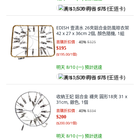
满 $1,500 再省 $75 (王道卡)
EDISH 壹滴水 26夾鋁合金防風晾衣架
42 x 27 x 36cm 2個, 顏色隨機, 1組
首購折扣價
40
%
$325
$195
(
$195.00/1個
)
明天 8/10 (一)
預計送達
满 $1,500 再省 $75 (王道卡)
收納王妃 鋁合金 襪夾 圓形18夾 31 x
31cm, 銀色, 1個
首購折扣價
40
%
$334
$200
(
$200.00/1個
)
明天 8/10 (一)
預計送達