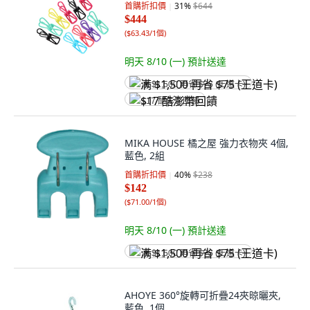
首購折扣價
31
%
$644
$444
(
$63.43/1個
)
明天 8/10 (一)
預計送達
满 $1,500 再省 $75 (王道卡)
$17 酷澎幣回饋
MIKA HOUSE 橘之屋 強力衣物夾 4個,
藍色, 2組
首購折扣價
40
%
$238
$142
(
$71.00/1個
)
明天 8/10 (一)
預計送達
满 $1,500 再省 $75 (王道卡)
AHOYE 360°旋轉可折疊24夾晾曬夾,
藍色, 1個