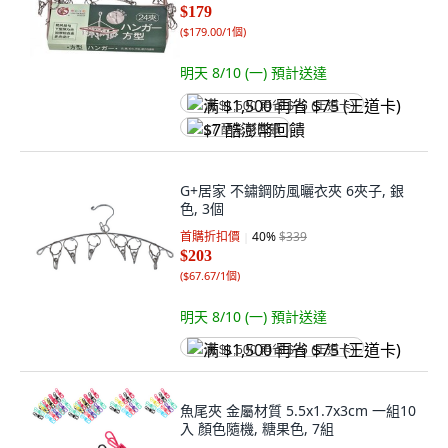
$179
(
$179.00/1個
)
明天 8/10 (一)
預計送達
满 $1,500 再省 $75 (王道卡)
$7 酷澎幣回饋
G+居家 不鏽鋼防風曬衣夾 6夾子, 銀
色, 3個
首購折扣價
40
%
$339
$203
(
$67.67/1個
)
明天 8/10 (一)
預計送達
满 $1,500 再省 $75 (王道卡)
魚尾夾 金屬材質 5.5x1.7x3cm 一組10
入 顏色隨機, 糖果色, 7組