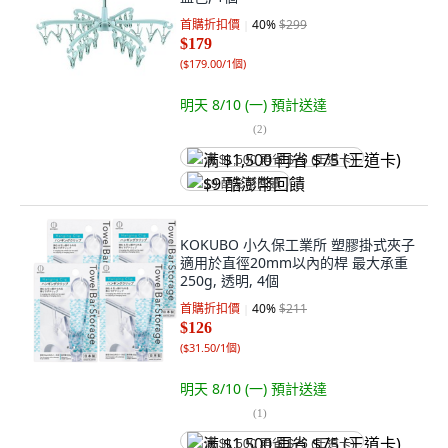
首購折扣價
40
%
$299
$179
(
$179.00/1個
)
明天 8/10 (一)
預計送達
(
2
)
满 $1,500 再省 $75 (王道卡)
$9 酷澎幣回饋
KOKUBO 小久保工業所 塑膠掛式夾子
適用於直徑20mm以內的桿 最大承重
250g, 透明, 4個
首購折扣價
40
%
$211
$126
(
$31.50/1個
)
明天 8/10 (一)
預計送達
(
1
)
满 $1,500 再省 $75 (王道卡)