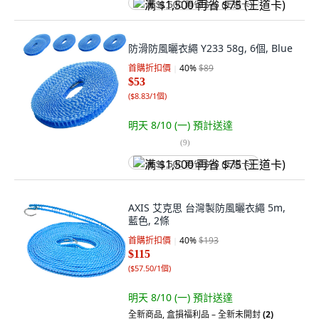
满 $1,500 再省 $75 (王道卡)
防滑防風曬衣繩 Y233 58g, 6個, Blue
首購折扣價
40
%
$89
$53
(
$8.83/1個
)
明天 8/10 (一)
預計送達
(
9
)
满 $1,500 再省 $75 (王道卡)
AXIS 艾克思 台灣製防風曬衣繩 5m,
藍色, 2條
首購折扣價
40
%
$193
$115
(
$57.50/1個
)
明天 8/10 (一)
預計送達
全新商品
,
盒損福利品 – 全新未開封
(2)