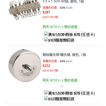
5.5 x 1.5cm 60個, 銀色, 1組
首購折扣價
40
%
$346
$207
(
$207.00/1個
)
明天 8/10 (一)
預計送達
满 $1,500 再省 $75 (王道卡)
$10 酷澎幣回饋
鋼絲曬衣桿/曬衣繩, 銀色, 1個
首購折扣價
40
%
$421
$252
(
$252.00/1個
)
明天 8/10 (一)
預計送達
(
1
)
满 $1,500 再省 $75 (王道卡)
$12 酷澎幣回饋