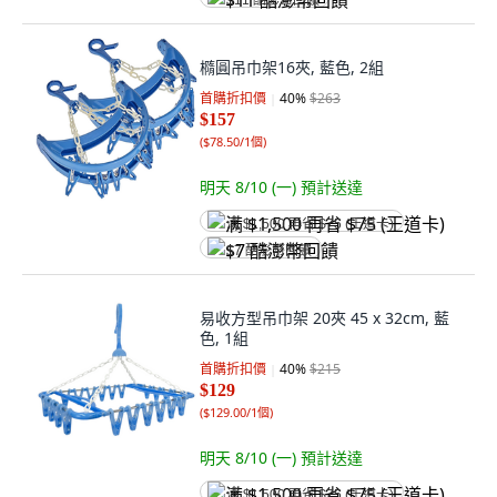
$11 酷澎幣回饋
橢圓吊巾架16夾, 藍色, 2組
首購折扣價
40
%
$263
$157
(
$78.50/1個
)
明天 8/10 (一)
預計送達
满 $1,500 再省 $75 (王道卡)
$7 酷澎幣回饋
易收方型吊巾架 20夾 45 x 32cm, 藍
色, 1組
首購折扣價
40
%
$215
$129
(
$129.00/1個
)
明天 8/10 (一)
預計送達
满 $1,500 再省 $75 (王道卡)