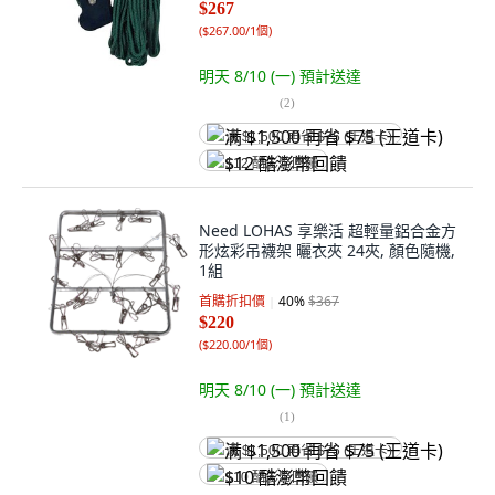
$267
(
$267.00/1個
)
明天 8/10 (一)
預計送達
(
2
)
满 $1,500 再省 $75 (王道卡)
$12 酷澎幣回饋
Need LOHAS 享樂活 超輕量鋁合金方
形炫彩吊襪架 曬衣夾 24夾, 顏色隨機,
1組
首購折扣價
40
%
$367
$220
(
$220.00/1個
)
明天 8/10 (一)
預計送達
(
1
)
满 $1,500 再省 $75 (王道卡)
$10 酷澎幣回饋