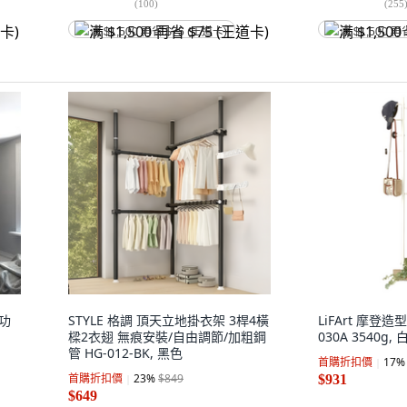
(
100
)
(
255
满 $1,500 再省 $75 (王道卡)
满 $1,500 再
多功
STYLE 格調 頂天立地掛衣架 3桿4橫
LiFArt 摩登造
樑2衣翅 無痕安裝/自由調節/加粗鋼
030A 3540g, 
管 HG-012-BK, 黑色
首購折扣價
17
%
首購折扣價
23
%
$849
$931
$649