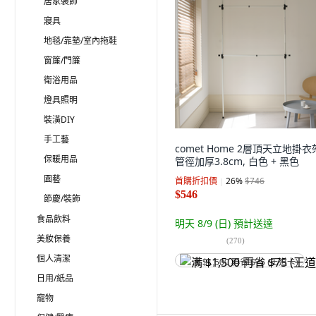
居家裝飾
寢具
地毯/靠墊/室內拖鞋
窗簾/門簾
衛浴用品
燈具照明
裝潢DIY
手工藝
comet Home 2層頂天立地掛衣
保暖用品
管徑加厚3.8cm, 白色 + 黑色
園藝
首購折扣價
26
%
$746
$546
節慶/裝飾
食品飲料
明天 8/9 (日)
預計送達
美妝保養
(
270
)
個人清潔
满 $1,500 再省 $75 (王道卡)
日用/紙品
寵物