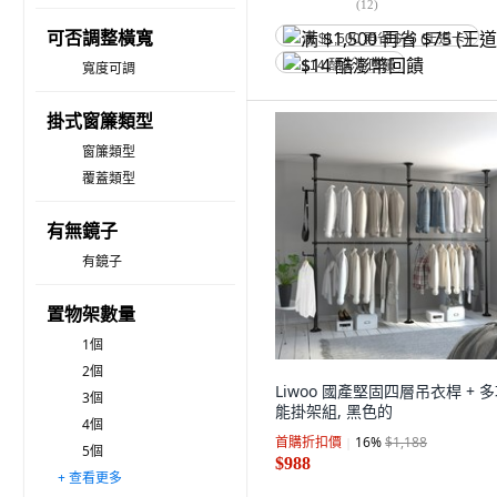
(
12
)
可否調整橫寬
满 $1,500 再省 $75 (王道卡)
$14 酷澎幣回饋
寬度可調
掛式窗簾類型
窗簾類型
覆蓋類型
有無鏡子
有鏡子
置物架數量
1個
2個
Liwoo 國產堅固四層吊衣桿 + 
3個
能掛架組, 黑色的
4個
首購折扣價
16
%
$1,188
5個
$988
+ 查看更多
6個
7個或更多