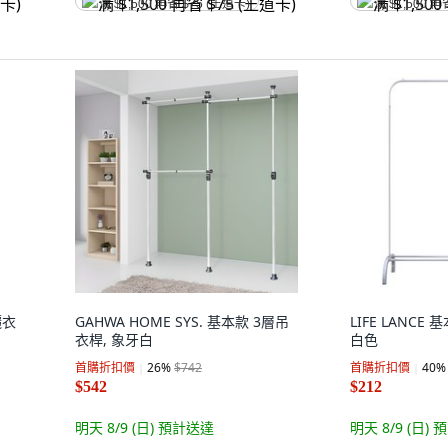
满 $1,500 再省 $75 (王道卡)
满 $1,500 再
曬衣
GAHWA HOME SYS. 基本款 3層吊
LIFE LANC
衣桿, 象牙白
白色
首購折扣價
26
%
$742
首購折扣價
40
%
$542
$212
明天 8/9 (日)
預計送達
明天 8/9 (日)
預