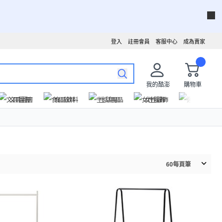
登入
註冊會員
客服中心
成為賣家
我的酷澎
購物車
文具圖書
食品飲料
生活用品
女性服飾
運動戶外
60
每頁筆