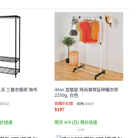
家生活 三層衣櫥架 無布
ikloo 宜酷屋 時尚單桿延伸曬衣架
2250g, 白色
$772
首購折扣價
40
%
$329
$197
計送達
明天 8/9 (日)
預計送達
)
(
149
)