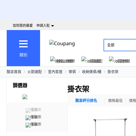
加到我的最愛
申請入駐
全部
類別
爸氣父親節
火箭速配
火箭跨境
酷澎首頁
火箭速配
室內家居
傢俱
收納傢俱/櫃
掛衣架
篩選器
掛衣架
酷澎評分排名
價格最低
價
僅顯示
僅顯示
僅顯示