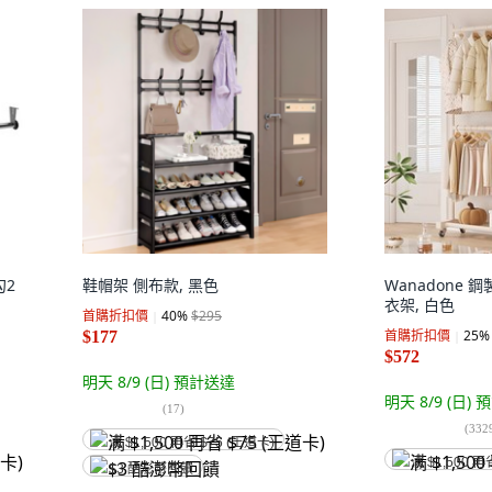
勾2
鞋帽架 側布款, 黑色
Wanadone
衣架, 白色
首購折扣價
40
%
$295
首購折扣價
25
%
$177
$572
明天 8/9 (日)
預計送達
明天 8/9 (日)
預
(
17
)
(
332
满 $1,500 再省 $75 (王道卡)
满 $1,500 再
$3 酷澎幣回饋