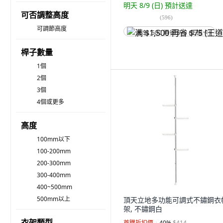
明天 8/9 (日)
預計送達
可否調整高度
(
596
)
可調節高度
满 $1,500 再省 $75 (王道卡)
桿子數量
1個
2個
3個
4個或更多
高度
100mm以下
100-200mm
200-300mm
300-400mm
400~500mm
500mm以上
頂天立地多功能可調式不鏽鋼衣
架, 不鏽鋼白
衣架類型
首購折扣價
40
%
$414