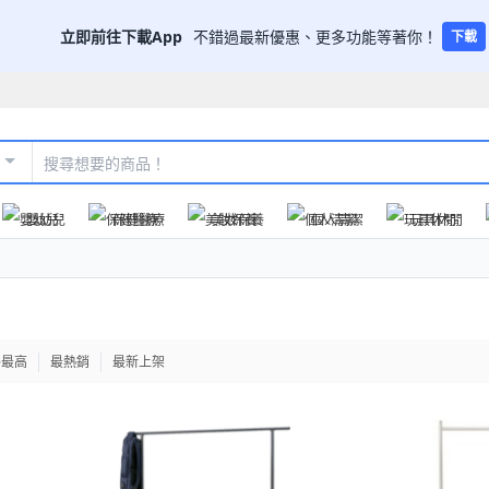
立即前往下載App
不錯過最新優惠、更多功能等著你！
下載
嬰幼兒
保健醫療
美妝保養
個人清潔
玩具休閒
格最高
最熱銷
最新上架