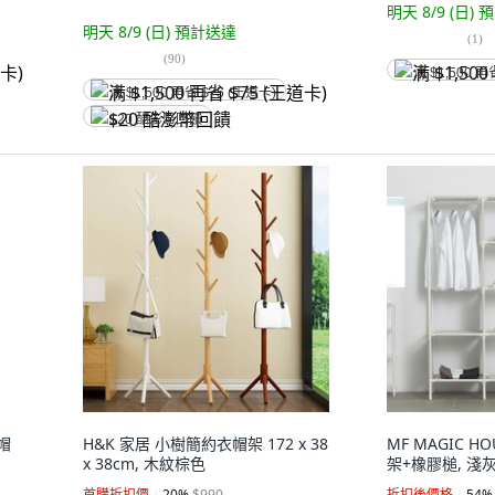
明天 8/9 (日)
預
明天 8/9 (日)
預計送達
(
1
)
(
90
)
满 $1,500 再
满 $1,500 再省 $75 (王道卡)
$20 酷澎幣回饋
帽
H&K 家居 小樹簡約衣帽架 172 x 38
MF MAGIC 
x 38cm, 木紋棕色
架+橡膠槌, 淺
首購折扣價
20
%
$990
折扣後價格
54
%