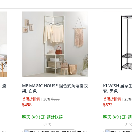
 淺
MF MAGIC HOUSE 組合式角落掛衣
KI WISH 居
架, 白色
套, 黑色
首購折扣價
30
%
$658
首購折扣價
25
%
$458
$572
明天 8/9 (日)
預計送達
明天 8/9 (日)
預
(
663
)
(
155