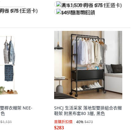
)
满 $1,500 再省 $75 (王道卡)
省 $75 (王道卡)
$49 酷澎幣回饋
型雙桿衣帽架 NEE-
SHCJ 生活采家 落地型雙排組合衣帽
白色
鞋架 附黑布套80 3層, 黑色
$1,131
首購折扣價
40
%
$473
$283