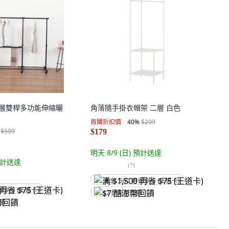
屋 單層雙桿多功能伸縮曬
角落隨手掛衣帽架 二層 白色
首購折扣價
40
%
$299
$599
$179
明天 8/9 (日)
預計送達
計送達
(
7
)
)
满 $1,500 再省 $75 (王道卡)
省 $75 (王道卡)
$7 酷澎幣回饋
回饋