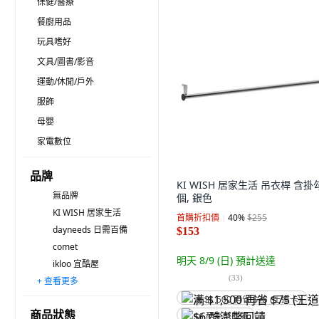
保健/醫療
餐廚用品
玩具嗜好
文具/圖書/影音
運動/休閒/戶外
服飾
母嬰
家電數位
品牌
KI WISH 居家生活 吊衣桿 含掛
無品牌
個, 銀色
KI WISH 居家生活
首購折扣價
40
%
$255
dayneeds 日需百備
$153
comet
明天 8/9 (日)
預計送達
ikloo 宜酷屋
(
33
)
+ 查看更多
雙手萬能
AOTTO 創意傢俱
IKA 宜卡家居
STYLE 格調
MF MAGIC HOUSE
Liwoo
Wanadone
AMOS 亞摩斯
mohe 木暉居家
IRIS OHYAMA 愛麗思歐雅瑪
SHCJ 生活采家
LIFE LANCE
HOPMA 合馬家具
葉子小舖
品屋
满 $1,500 再省 $75 (王道卡)
商品狀態
$6 酷澎幣回饋