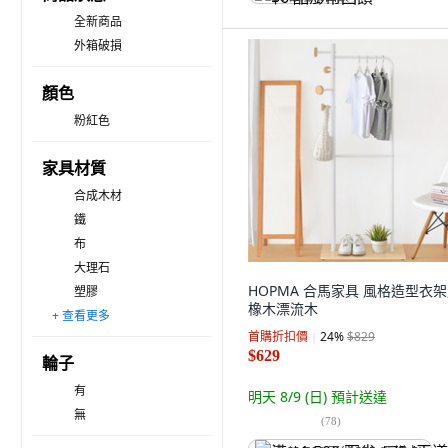
全新商品
外箱破損
顏色
粉紅色
家具材質
合成木材
鐵
布
大理石
HOPMA 合馬家具 風格造型衣架,
塑膠
橡木漂流木
+ 查看更多
PVC
PP
首購折扣價
24
%
$829
$629
輪子
有
明天 8/9 (日)
預計送達
無
(
78
)