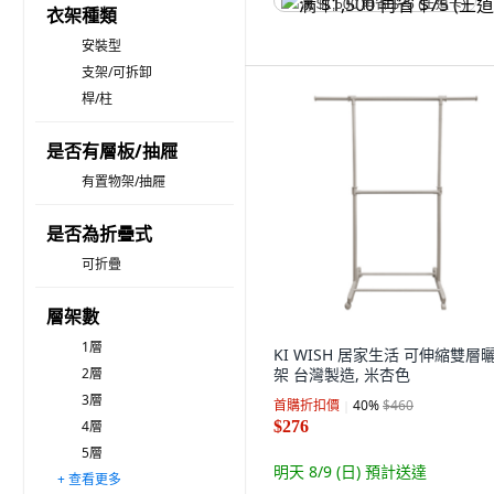
满 $1,500 再省 $75 (王道卡)
衣架種類
安裝型
支架/可拆卸
桿/柱
是否有層板/抽屜
有置物架/抽屜
是否為折疊式
可折疊
層架數
1層
KI WISH 居家生活 可伸縮雙層
2層
架 台灣製造, 米杏色
3層
首購折扣價
40
%
$460
4層
$276
5層
明天 8/9 (日)
預計送達
+ 查看更多
6層
7層
8層
9層