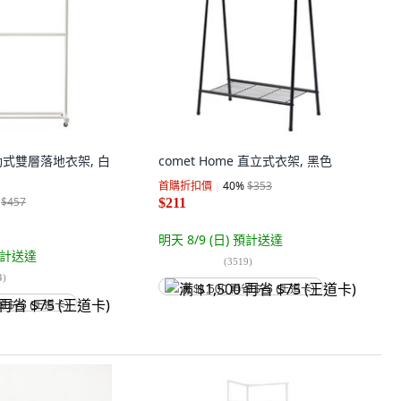
移動式雙層落地衣架, 白
comet Home 直立式衣架, 黑色
首購折扣價
40
%
$353
$457
$211
明天 8/9 (日)
預計送達
計送達
(
3519
)
4
)
满 $1,500 再省 $75 (王道卡)
省 $75 (王道卡)