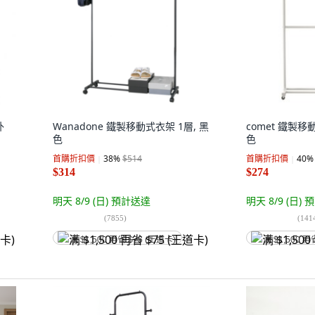
外
Wanadone 鐵製移動式衣架 1層, 黑
comet 鐵製
色
色
首購折扣價
38
%
$514
首購折扣價
40
%
$314
$274
明天 8/9 (日)
預計送達
明天 8/9 (日)
預
(
7855
)
(
141
满 $1,500 再省 $75 (王道卡)
满 $1,500 再