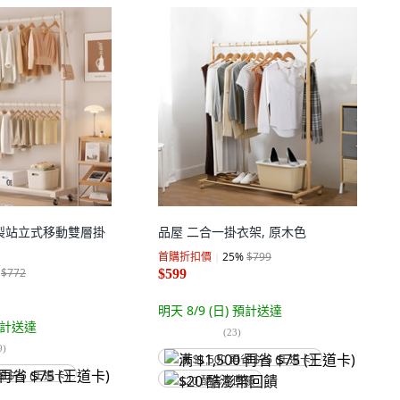
 鋼製站立式移動雙層掛
品屋 二合一掛衣架, 原木色
首購折扣價
25
%
$799
$772
$599
明天 8/9 (日)
預計送達
計送達
(
23
)
9
)
满 $1,500 再省 $75 (王道卡)
省 $75 (王道卡)
$20 酷澎幣回饋