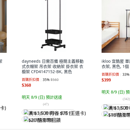
架
dayneeds 日需百備 極簡主義移動
ikloo 宜酷
式衣帽架 吊衣架 收納架 掛衣架 衣
衣架, 黑色, 1個
櫥架 CFD4147152-BK, 黑色
首購折扣價
33
%
首購折扣價
35
%
$560
$399
$360
明天 8/9 (日)
預
明天 8/9 (日)
預計送達
(
342
(
47
)
满 $1,500 再
满 $1,500 再省 $75 (王道卡)
$18 酷澎幣
$20 酷澎幣回饋