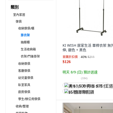
類別
室內家居
傢俱
收納傢俱/櫃
掛衣架
抽屜櫃
KI WISH 居家生活 單桿衣架 無
生活收納箱
伸, 銀色 + 黑色
衣架/門後掛架
首購折扣價
40
%
$211
$126
收納傢俱
客廳傢俱
明天 8/9 (日)
預計送達
幼兒童傢俱
(
184
)
臥室家具
满 $1,500 再省 $75 (王道卡)
廚房傢俱
$5 酷澎幣回饋
學生/辦公用傢俱
收納/整理