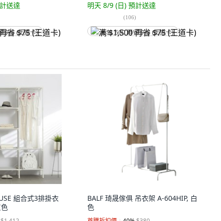
計送達
明天 8/9 (日)
預計送達
(
106
)
省 $75 (王道卡)
满 $1,500 再省 $75 (王道卡)
HOUSE 組合式3排掛衣
BALF 琦晟傢俱 吊衣架 A-604HIP, 白
灰色
色
$1,412
首購折扣價
40
%
$380