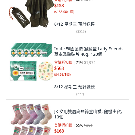
$158
(
$158.00/1個
)
8/12 星期三
預計送達
(
2518
)
Inlife 韓國製造 凝膠型 Lady Friends
草本溫熱貼片 40g, 120個
首購折扣價
71
%
$1,974
$563
(
$4.69/1個
)
8/12 星期三
預計送達
(
327
)
JK 女用雙層底短筒登山襪, 隨機出貨,
10個
首購折扣價
55
%
$381
$168