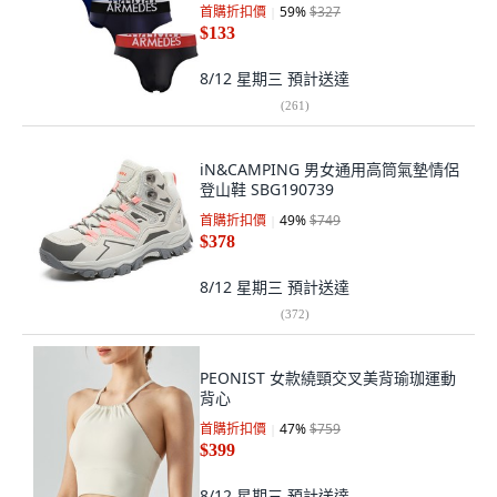
首購折扣價
59
%
$327
$133
8/12 星期三
預計送達
(
261
)
iN&CAMPING 男女通用高筒氣墊情侶
登山鞋 SBG190739
首購折扣價
49
%
$749
$378
8/12 星期三
預計送達
(
372
)
PEONIST 女款繞頸交叉美背瑜珈運動
背心
首購折扣價
47
%
$759
$399
8/12 星期三
預計送達