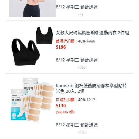
8/12 星期三
預計送達
(
4
)
女款大尺碼無鋼圈瑜珈運動內衣 2件組
首購折扣價
40
%
$328
$196
8/12 星期三
預計送達
(
326
)
Kamskin 泡棉緩衝防磨腳標準型貼片
米色 20入, 2個
首購折扣價
40
%
$217
$130
(
$65.00/1個
)
8/12 星期三
預計送達
(
398
)