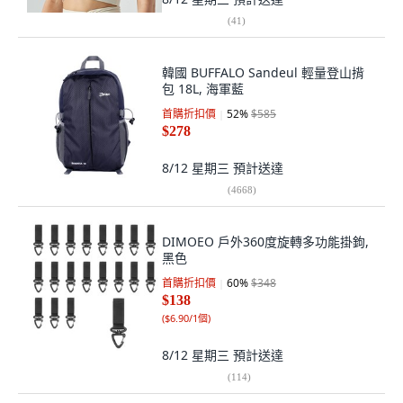
(
41
)
韓國 BUFFALO Sandeul 輕量登山揹
包 18L, 海軍藍
首購折扣價
52
%
$585
$278
8/12 星期三
預計送達
(
4668
)
DIMOEO 戶外360度旋轉多功能掛鉤,
黑色
首購折扣價
60
%
$348
$138
(
$6.90/1個
)
8/12 星期三
預計送達
(
114
)