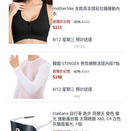
motherlike 女款高支撐前拉鍊運動內
衣
首購折扣價
40
%
$202
$121
8/12 星期三
預計送達
(
16723
)
韓國 STINGER 男性網眼涼感內搭T恤
首購折扣價
40
%
$331
$198
8/12 星期三
預計送達
(
46
)
Oaklans 自行車 跑步 高爾夫 變色 偏
光 運動護目鏡 太陽眼鏡 X80, C4 白色
灰鏡面偏光, 1個