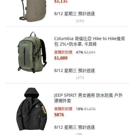
$1,135
8/12 星期三
預計送達
(
243
)
Columbia 哥倫比亞 Hike to Hike後背
包 25L+防水罩, 卡其綠
首購折扣價
47
%
$2,091
$1,089
8/12 星期三
預計送達
(
377
)
JEEP SPIRIT 男女通用 防水防風 戶外
連帽外套
首購折扣價
18
%
$1,076
$876
8/12 星期三
預計送達
(
38
)