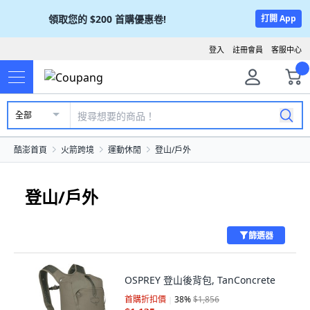
領取您的
$200
首購優惠卷!
打開 App
登入
註冊會員
客服中心
全部
酷澎首頁
火箭跨境
運動休閒
登山/戶外
登山/戶外
篩選器
OSPREY 登山後背包, TanConcrete
首購折扣價
38
%
$1,856