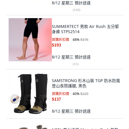
8/12 星期三
預計送達
(
143
)
SUMMERTECT 男款 Air Rush 五分緊
身褲 STPS2514
首購折扣價
48
%
$376
$193
8/12 星期三
預計送達
(
11
)
SAMSTRONG 杉木山裝 TGP 防水防風
登山長筒護腿, 黑色
首購折扣價
40
%
$229
$137
8/12 星期三
預計送達