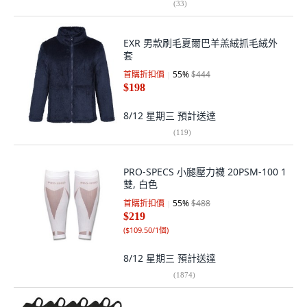
(
33
)
EXR 男款刷毛夏爾巴羊羔絨抓毛絨外
套
首購折扣價
55
%
$444
$198
8/12 星期三
預計送達
(
119
)
PRO-SPECS 小腿壓力襪 20PSM-100 1
雙, 白色
首購折扣價
55
%
$488
$219
(
$109.50/1個
)
8/12 星期三
預計送達
(
1874
)