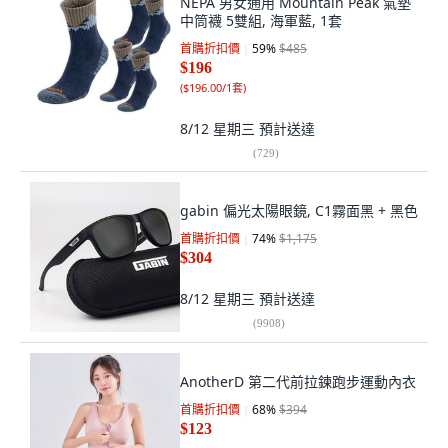
NEPA 男女通用 Mountain Peak 氣墊
中筒襪 5雙組, 海軍藍, 1套
首購折扣價
59
%
$485
$196
(
$196.00/1套
)
8/12 星期三
預計送達
(
729
)
gabin 偏光太陽眼鏡, C1霧面黑 + 黑色
首購折扣價
74
%
$1,175
$304
8/12 星期三
預計送達
(
9908
)
AnotherD 第二代前拉鍊跑步運動內衣
首購折扣價
68
%
$394
$123