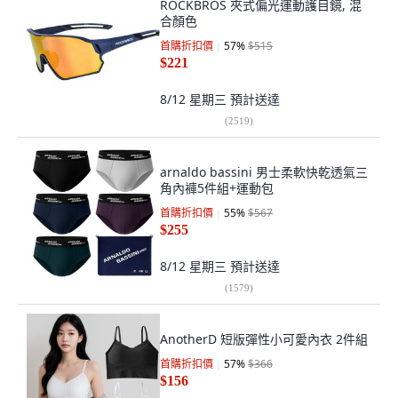
ROCKBROS 夾式偏光運動護目鏡, 混
合顏色
首購折扣價
57
%
$515
$221
8/12 星期三
預計送達
(
2519
)
arnaldo bassini 男士柔軟快乾透氣三
角內褲5件組+運動包
首購折扣價
55
%
$567
$255
8/12 星期三
預計送達
(
1579
)
AnotherD 短版彈性小可愛內衣 2件組
首購折扣價
57
%
$366
$156