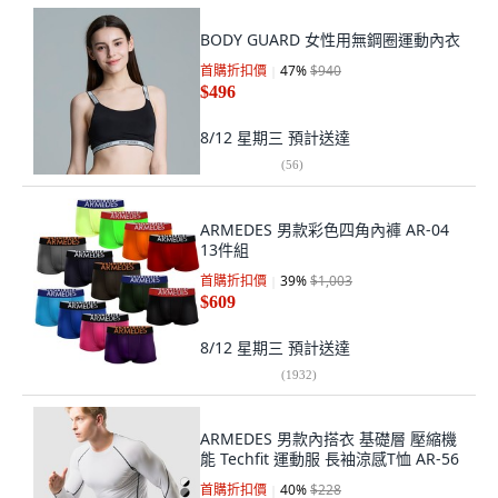
BODY GUARD 女性用無鋼圈運動內衣
首購折扣價
47
%
$940
$496
8/12 星期三
預計送達
(
56
)
ARMEDES 男款彩色四角內褲 AR-04
13件組
首購折扣價
39
%
$1,003
$609
8/12 星期三
預計送達
(
1932
)
ARMEDES 男款內搭衣 基礎層 壓縮機
能 Techfit 運動服 長袖涼感T恤 AR-56
首購折扣價
40
%
$228