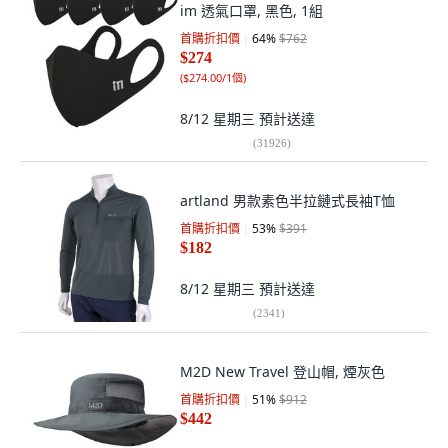
im 透氣口罩, 黑色, 1組
首購折扣價
64
%
$762
$274
(
$274.00/1個
)
8/12 星期三
預計送達
(
31926
)
artland 男款素色半拉鏈式長袖T恤
首購折扣價
53
%
$391
$182
8/12 星期三
預計送達
(
2341
)
M2D New Travel 登山帽, 煙灰色
首購折扣價
51
%
$912
$442