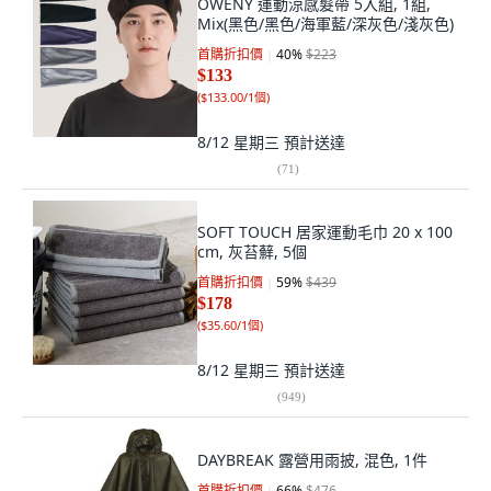
OWENY 運動涼感髮帶 5入組, 1組,
Mix(黑色/黑色/海軍藍/深灰色/淺灰色)
首購折扣價
40
%
$223
$133
(
$133.00/1個
)
8/12 星期三
預計送達
(
71
)
SOFT TOUCH 居家運動毛巾 20 x 100
cm, 灰苔蘚, 5個
首購折扣價
59
%
$439
$178
(
$35.60/1個
)
8/12 星期三
預計送達
(
949
)
DAYBREAK 露營用雨披, 混色, 1件
首購折扣價
66
%
$476