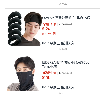
(
2594
)
OWENY 運動涼感髮帶, 黑色, 5個
首購折扣價
40
%
$207
$124
(
$24.80/1個
)
8/12 星期三
預計送達
(
1373
)
EIDERSAFETY 防紫外線涼感Cool
Temp頸套
首購折扣價
68
%
$498
$158
8/12 星期三
預計送達
(
2
)