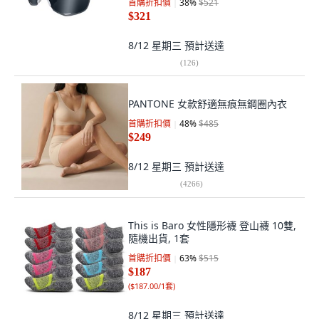
首購折扣價
38
%
$521
$321
8/12 星期三
預計送達
(
126
)
PANTONE 女款舒適無痕無鋼圈內衣
首購折扣價
48
%
$485
$249
8/12 星期三
預計送達
(
4266
)
This is Baro 女性隱形襪 登山襪 10雙,
隨機出貨, 1套
首購折扣價
63
%
$515
$187
(
$187.00/1套
)
8/12 星期三
預計送達