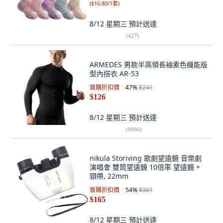
(
$16.80/1套
)
8/12 星期三
預計送達
(
427
)
ARMEDES 男款半高領長袖素色機能版
型內搭衣 AR-53
首購折扣價
47
%
$241
$126
8/12 星期三
預計送達
(
9096
)
nikula Storiving 歌劇望遠鏡 音樂劇
演唱會 雙筒望遠鏡 10倍率 望遠鏡 +
頸帶, 22mm
首購折扣價
54
%
$361
$165
8/12 星期三
預計送達