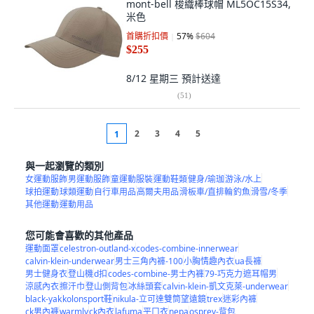
mont-bell 梭織棒球帽 ML5OC15S34,
米色
首購折扣價
57
%
$604
$255
8/12 星期三
預計送達
(
51
)
2
3
4
5
1
與一起瀏覽的類別
女運動服飾
男運動服飾
童運動服裝
運動鞋類
健身/瑜珈
游泳/水上
球拍運動
球類運動
自行車用品
高爾夫用品
滑板車/直排輪
釣魚
滑雪/冬季
其他運動
運動用品
您可能會喜歡的其他產品
運動面罩
celestron-outland-x
codes-combine-innerwear
calvin-klein-underwear
男士三角內褲-100
小胸情趣內衣
ua長褲
男士健身衣
登山機
d扣
codes-combine-男士內褲
79-巧克力
遮耳帽男
涼感內衣
擦汗巾
登山側背包
冰絲頭套
calvin-klein-凱文克萊-underwear
black-yak
kolonsport鞋
nikula-立可達雙筒望遠鏡
trex
迷彩內褲
ck男內褲
warmly
ck內衣
lafuma
平口衣
nepa
osprey-背包