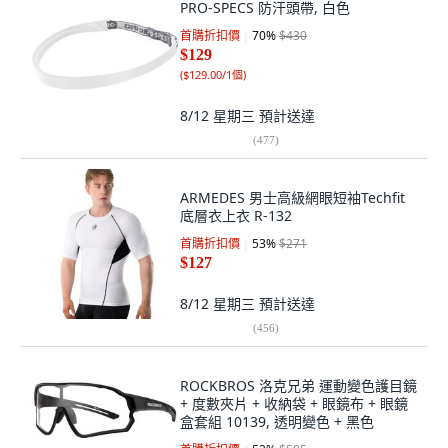
PRO-SPECS 防汗頭帶, 白色
首購折扣價
70
%
$430
$129
(
$129.00/1個
)
8/12 星期三
預計送達
(
477
)
ARMEDES 男士高級網眼短袖Techfit
底層衣上衣 R-132
首購折扣價
53
%
$271
$127
8/12 星期三
預計送達
(
456
)
ROCKBROS 洛克兄弟 運動變色護目鏡
+ 度數夾片 + 收納袋 + 眼鏡布 + 眼鏡
盒套組 10139, 透明變色 + 黑色