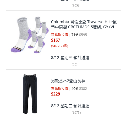
(
905
)
Columbia 哥倫比亞 Traverse Hike氣
墊中筒襪 CBCTHMDS 5雙組, GY+VI
首購折扣價
71
%
$595
$167
(
$16.70/1套
)
8/12 星期三
預計送達
(
35
)
男款基本2登山長褲
首購折扣價
40
%
$382
$229
8/12 星期三
預計送達
(
1975
)