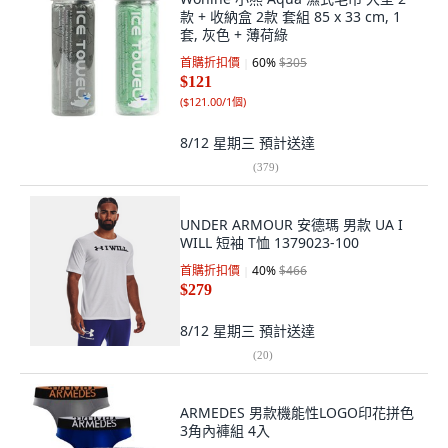
款 + 收納盒 2款 套組 85 x 33 cm, 1
套, 灰色 + 薄荷綠
首購折扣價
60
%
$305
$121
(
$121.00/1個
)
8/12 星期三
預計送達
(
379
)
UNDER ARMOUR 安德瑪 男款 UA I
WILL 短袖 T恤 1379023-100
首購折扣價
40
%
$466
$279
8/12 星期三
預計送達
(
20
)
ARMEDES 男款機能性LOGO印花拼色
3角內褲組 4入