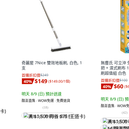
奇麗屋 7Nice 雙效地板刷, 白色, 1
無塵氏 可立沖
支
把 + 濕式刷布 1
刷超值組 白色
首購折扣價
$249
$149
首購折扣價
$100
40
%
(
$149.00/1個
)
$60
40
%
(
$
明天 8/9 (日)
預計送達
明天 8/9 (日)
預
酷澎直售 ∙ WOW免運 ∙ 免費退貨
酷澎直售 ∙ WOW免
(
18
)
(
42
)
满 $1,500 再省 $75 (王道卡)
满 $1,500 再
$4 酷澎幣回