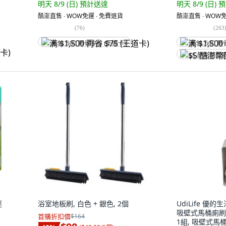
明天 8/9 (日)
預計送達
明天 8/9 (日)
預
酷澎直售 ∙ WOW免運 ∙ 免費退貨
酷澎直售 ∙ WOW免
(
76
)
(
263
满 $1,500 再省 $75 (王道卡)
满 $1,500 再
$5 酷澎幣回
徑
浴室地板刷, 白色 + 銀色, 2個
UdiLife 優的生
吸壁式馬桶廁刷組 10
首購折扣價
$164
1組, 吸壁式馬