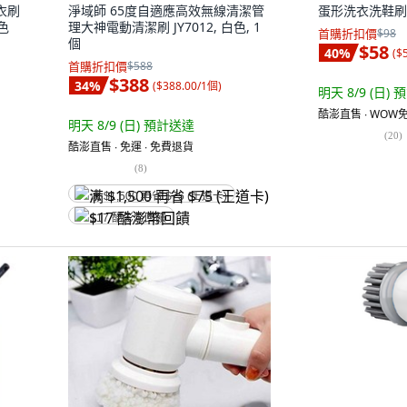
衣刷
淨域師 65度自適應高效無線清潔管
蛋形洗衣洗鞋刷 
色
理大神電動清潔刷 JY7012, 白色, 1
首購折扣價
$98
個
$58
40
%
(
$
首購折扣價
$588
$388
34
%
(
$388.00/1個
)
明天 8/9 (日)
預
酷澎直售 ∙ WOW免
明天 8/9 (日)
預計送達
(
20
)
酷澎直售 ∙ 免運 ∙ 免費退貨
(
8
)
满 $1,500 再省 $75 (王道卡)
$17 酷澎幣回饋