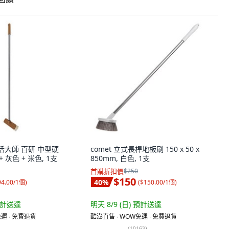
的生活大師 百研 中型硬
comet 立式長桿地板刷 150 x 50 x
 灰色 + 米色, 1支
850mm, 白色, 1支
首購折扣價
$250
$150
40
%
94.00/1個
)
(
$150.00/1個
)
計送達
明天 8/9 (日)
預計送達
運 ∙ 免費退貨
酷澎直售 ∙ WOW免運 ∙ 免費退貨
(
10163
)