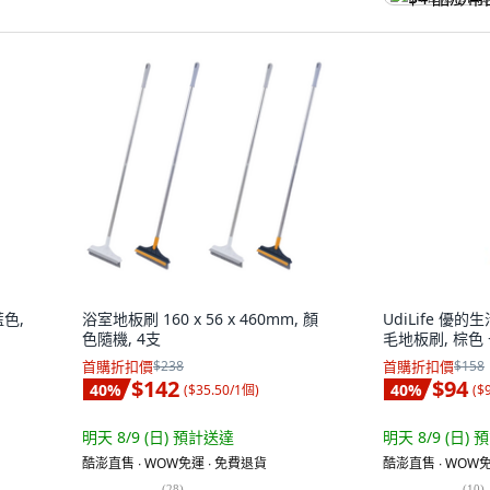
藍色,
浴室地板刷 160 x 56 x 460mm, 顏
UdiLife 優
色隨機, 4支
毛地板刷, 棕色 +
首購折扣價
$238
首購折扣價
$158
$142
$94
40
%
40
%
(
$35.50/1個
)
(
$
明天 8/9 (日)
預計送達
明天 8/9 (日)
預
酷澎直售 ∙ WOW免運 ∙ 免費退貨
酷澎直售 ∙ WOW免
(
28
)
(
10
)