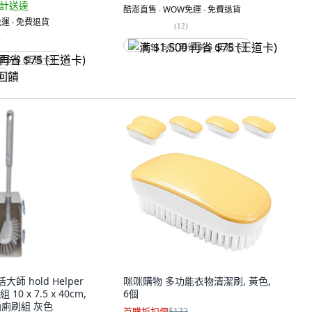
計送達
酷澎直售 ∙ WOW免運 ∙ 免費退貨
運 ∙ 免費退貨
(
12
)
)
满 $1,500 再省 $75 (王道卡)
省 $75 (王道卡)
饋
活大師 hold Helper
咪咪購物 多功能衣物清潔刷, 黃色,
 x 7.5 x 40cm,
6個
桶廁刷組 灰色
首購折扣價
$172