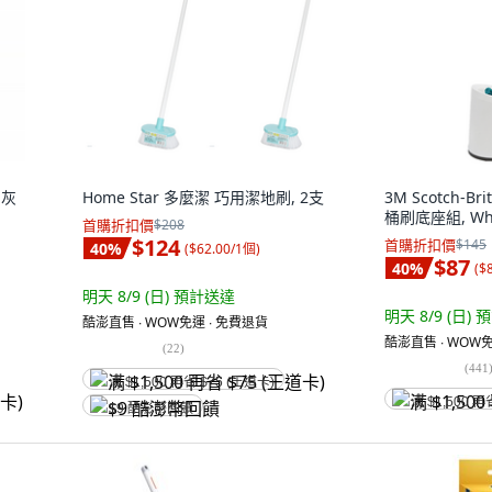
 灰
Home Star 多麼潔 巧用潔地刷, 2支
3M Scotch-B
桶刷底座組, Whi
首購折扣價
$208
$124
首購折扣價
$145
40
%
(
$62.00/1個
)
$87
40
%
(
$
明天 8/9 (日)
預計送達
明天 8/9 (日)
預
酷澎直售 ∙ WOW免運 ∙ 免費退貨
酷澎直售 ∙ WOW免
(
22
)
(
441
满 $1,500 再省 $75 (王道卡)
满 $1,500 再
$9 酷澎幣回饋