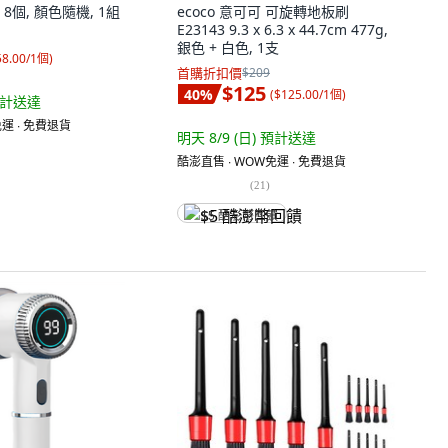
8個, 顏色隨機, 1組
ecoco 意可可 可旋轉地板刷
E23143 9.3 x 6.3 x 44.7cm 477g,
銀色 + 白色, 1支
58.00/1個
)
首購折扣價
$209
$125
40
%
(
$125.00/1個
)
計送達
運 ∙ 免費退貨
明天 8/9 (日)
預計送達
酷澎直售 ∙ WOW免運 ∙ 免費退貨
(
21
)
$5 酷澎幣回饋