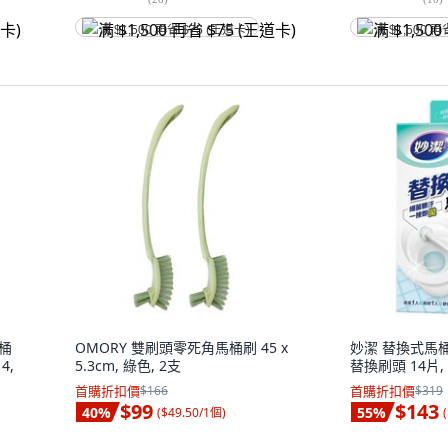
满 $1,500 再省 $75 (王道卡)
满 $1,500 再
馬桶
OMORY 雙刷頭零死角馬桶刷 45 x
妙潔 替換式馬桶
4,
5.3cm, 綠色, 2支
替換刷頭 14片,
首購折扣價
$166
首購折扣價
$319
$99
$143
40
%
55
%
(
$49.50/1個
)
(