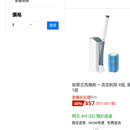
節慶裝飾
價格
$
~
搜尋
拋棄式馬桶刷 + 清潔刷頭 8個, 
1組
首購折扣價
$96
$57
40
%
(
$57.00/1個
)
明天 8/9 (日)
預計送達
酷澎直售 ∙ WOW免運 ∙ 免費退貨
(
49
)