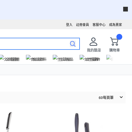
登入
註冊會員
客服中心
成為賣家
我的酷澎
購物車
文具圖書
食品飲料
生活用品
女性服飾
運動戶外
60
每頁筆