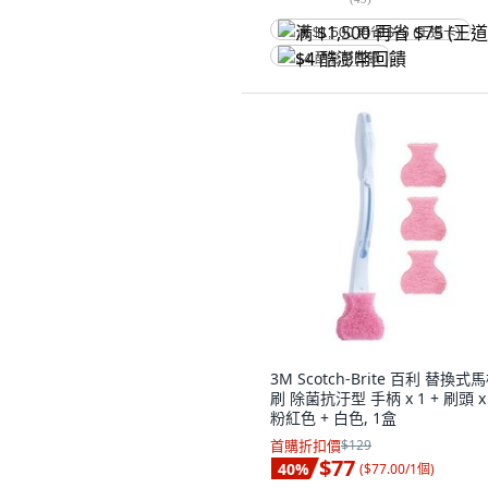
满 $1,500 再省 $75 (王道卡)
$4 酷澎幣回饋
3M Scotch-Brite 百利 替換式
刷 除菌抗汙型 手柄 x 1 + 刷頭 x 
粉紅色 + 白色, 1盒
首購折扣價
$129
$77
40
%
(
$77.00/1個
)