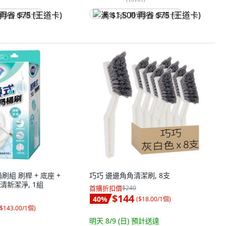
省 $75 (王道卡)
满 $1,500 再省 $75 (王道卡)
刷組 刷桿 + 底座 +
巧巧 邊邊角角清潔刷, 8支
 清新潔淨, 1組
首購折扣價
$240
$144
40
%
(
$18.00/1個
)
$143.00/1個
)
明天 8/9 (日)
預計送達