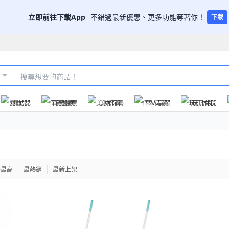
立即前往下載App
不錯過最新優惠、更多功能等著你！
下載
嬰幼兒
保健醫療
美妝保養
個人清潔
玩具休閒
格最高
最熱銷
最新上架