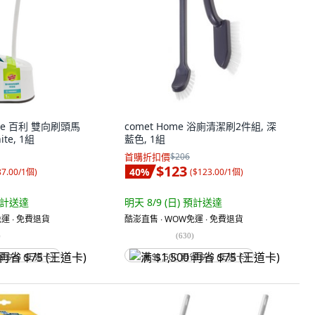
rite 百利 雙向刷頭馬
comet Home 浴廁清潔刷2件組, 深
te, 1組
藍色, 1組
首購折扣價
$206
$123
40
%
87.00/1個
)
(
$123.00/1個
)
計送達
明天 8/9 (日)
預計送達
運 ∙ 免費退貨
酷澎直售 ∙ WOW免運 ∙ 免費退貨
)
(
630
)
省 $75 (王道卡)
满 $1,500 再省 $75 (王道卡)