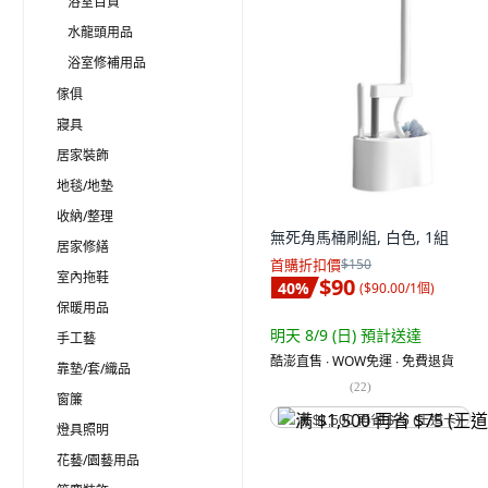
浴室百貨
水龍頭用品
浴室修補用品
傢俱
寢具
居家裝飾
地毯/地墊
收納/整理
無死角馬桶刷組, 白色, 1組
居家修繕
首購折扣價
$150
室內拖鞋
$90
40
%
(
$90.00/1個
)
保暖用品
明天 8/9 (日)
預計送達
手工藝
酷澎直售 ∙ WOW免運 ∙ 免費退貨
靠墊/套/織品
(
22
)
窗簾
满 $1,500 再省 $75 (王道卡)
燈具照明
花藝/園藝用品