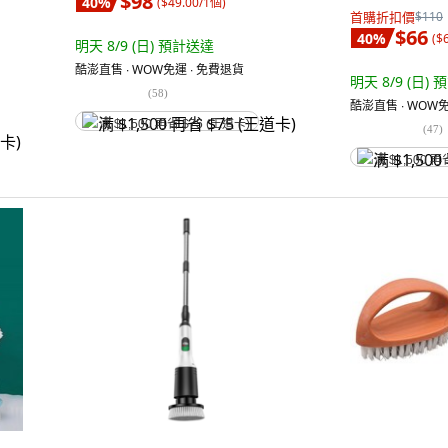
$98
40
%
(
$49.00/1個
)
首購折扣價
$110
$66
40
%
(
$
明天 8/9 (日)
預計送達
酷澎直售 ∙ WOW免運 ∙ 免費退貨
明天 8/9 (日)
預
(
58
)
酷澎直售 ∙ WOW免
满 $1,500 再省 $75 (王道卡)
(
47
)
满 $1,500 再