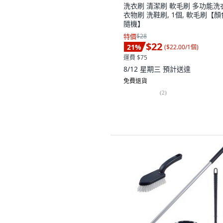
洗衣刷 清潔刷 軟毛刷 多功能洗
衣物刷 洗鞋刷, 1個, 軟毛刷【顏
隨機】
特價
$28
$22
21
%
(
$22.00/1個
)
運費 $75
8/12 星期三
預計送達
免費退貨
(
2
)