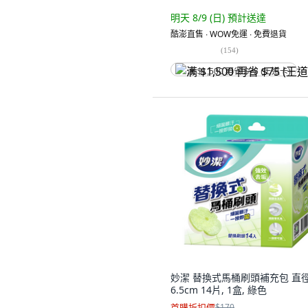
明天 8/9 (日)
預計送達
酷澎直售 ∙ WOW免運 ∙ 免費退貨
(
154
)
满 $1,500 再省 $75 (王道卡)
妙潔 替換式馬桶刷頭補充包 直
6.5cm 14片, 1盒, 綠色
首購折扣價
$170