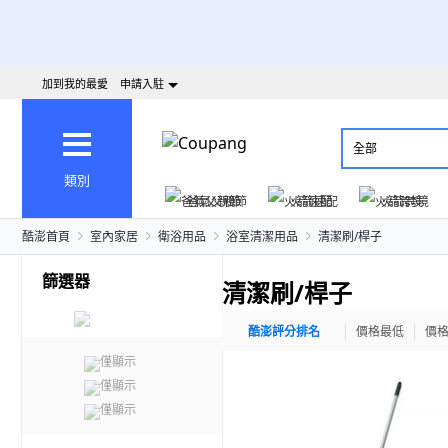
加到我的最愛
申請入駐
全部
類別
爸氣父親節
火箭速配
火箭跨境
酷澎首頁
室內家居
衛浴用品
浴室清潔用品
清潔刷/桿子
篩選器
清潔刷/桿子
酷澎評分排名
價格最低
價
僅顯示
僅顯示
僅顯示