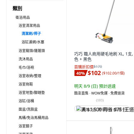
類別
衛浴用品
浴室清潔用品
清潔刷/桿子
浴缸濾網/水塞
浴室龍頭/蓮蓬頭
巧巧 職人商用硬毛地刷 XL, 1支,
色 + 黑色
洗沐用品
首購折扣價
$170
毛巾/浴袍
$102
40
%
(
$102.00/1個
)
浴室收納/整理
浴室拖鞋
明天 8/9 (日)
預計送達
浴室地墊/腳踏墊
酷澎直售 ∙ WOW免運 ∙ 免費退貨
(
103
)
浴缸/浴桶
面盆/洗臉盆
满 $1,500 再省 $75 (王道卡)
馬桶/免治馬桶用品
浴室鏡子