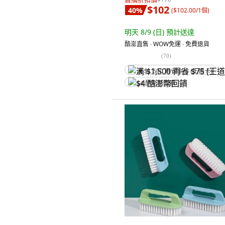
$102
40
%
(
$102.00/1個
)
明天 8/9 (日)
預計送達
酷澎直售 ∙ WOW免運 ∙ 免費退貨
(
70
)
满 $1,500 再省 $75 (王道卡)
$4 酷澎幣回饋