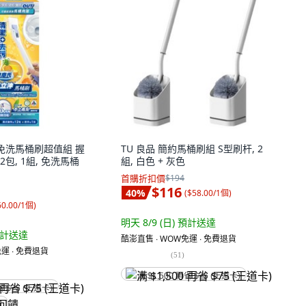
 免洗馬桶刷超值組 握
TU 良品 簡約馬桶刷組 S型刷杆, 2
2包, 1組, 免洗馬桶
組, 白色 + 灰色
首購折扣價
$194
$116
40
%
(
$58.00/1個
)
60.00/1個
)
明天 8/9 (日)
預計送達
計送達
酷澎直售 ∙ WOW免運 ∙ 免費退貨
運 ∙ 免費退貨
(
51
)
满 $1,500 再省 $75 (王道卡)
省 $75 (王道卡)
饋