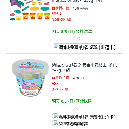
Multicolor pack, 255g, 1組
首購折扣價
40
%
$439
$263
(
$263.00/1個
)
明天 8/9 (日)
預計送達
(
330
)
满 $1,500 再省 $75 (王道卡)
幼福文化 忍者兔 安全小麥黏土, 多色,
642g, 1組
首購折扣價
40
%
$139
$83
(
$83.00/1個
)
明天 8/9 (日)
預計送達
(
12
)
满 $1,500 再省 $75 (王道卡)
$7 酷澎幣回饋