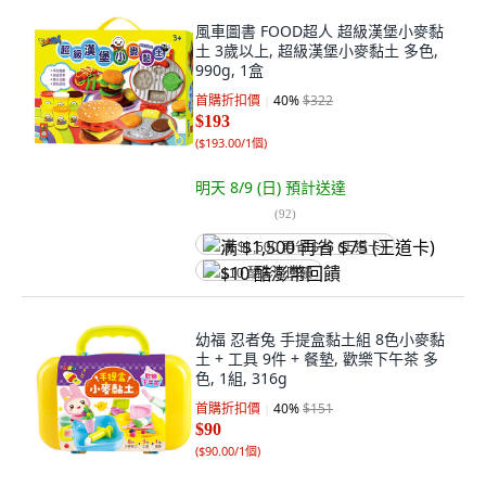
風車圖書 FOOD超人 超級漢堡小麥黏
土 3歲以上, 超級漢堡小麥黏土 多色,
990g, 1盒
首購折扣價
40
%
$322
$193
(
$193.00/1個
)
明天 8/9 (日)
預計送達
(
92
)
满 $1,500 再省 $75 (王道卡)
$10 酷澎幣回饋
幼福 忍者兔 手提盒黏土組 8色小麥黏
土 + 工具 9件 + 餐墊, 歡樂下午茶 多
色, 1組, 316g
首購折扣價
40
%
$151
$90
(
$90.00/1個
)