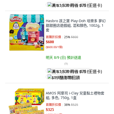
满 $1,500 再省 $75 (王道卡)
Hasbro 孩之寶 Play-Doh 培樂多 夢幻
甜甜圈店遊戲組, 混和顏色, 1002g, 1
套
首購折扣價
25
%
$800
$600
(
$600.00/1個
)
明天 8/9 (日)
預計送達
(
9
)
满 $1,500 再省 $75 (王道卡)
$19 酷澎幣回饋
AMOS 阿摩司 i-Clay 兒童黏土禮物套
組, 多色, 750g, 1盒
首購折扣價
38
%
$525
$325