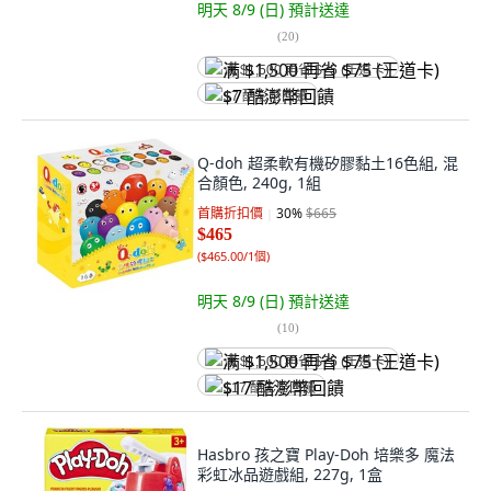
明天 8/9 (日)
預計送達
(
20
)
满 $1,500 再省 $75 (王道卡)
$7 酷澎幣回饋
Q-doh 超柔軟有機矽膠黏土16色組, 混
合顏色, 240g, 1組
首購折扣價
30
%
$665
$465
(
$465.00/1個
)
明天 8/9 (日)
預計送達
(
10
)
满 $1,500 再省 $75 (王道卡)
$17 酷澎幣回饋
Hasbro 孩之寶 Play-Doh 培樂多 魔法
彩虹冰品遊戲組, 227g, 1盒