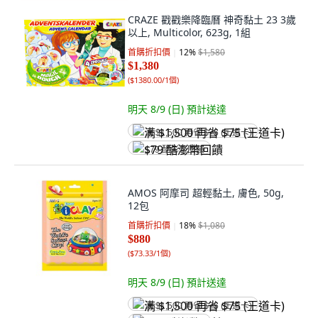
CRAZE 戳戳樂降臨曆 神奇黏土 23 3歲
以上, Multicolor, 623g, 1組
首購折扣價
12
%
$1,580
$1,380
(
$1380.00/1個
)
明天 8/9 (日)
預計送達
满 $1,500 再省 $75 (王道卡)
$79 酷澎幣回饋
AMOS 阿摩司 超輕黏土, 膚色, 50g,
12包
首購折扣價
18
%
$1,080
$880
(
$73.33/1個
)
明天 8/9 (日)
預計送達
满 $1,500 再省 $75 (王道卡)