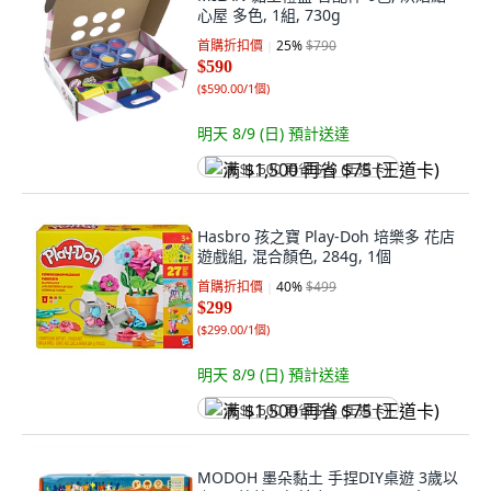
心屋 多色, 1組, 730g
首購折扣價
25
%
$790
$590
(
$590.00/1個
)
明天 8/9 (日)
預計送達
满 $1,500 再省 $75 (王道卡)
Hasbro 孩之寶 Play-Doh 培樂多 花店
遊戲組, 混合顏色, 284g, 1個
首購折扣價
40
%
$499
$299
(
$299.00/1個
)
明天 8/9 (日)
預計送達
满 $1,500 再省 $75 (王道卡)
MODOH 墨朵黏土 手捏DIY桌遊 3歲以