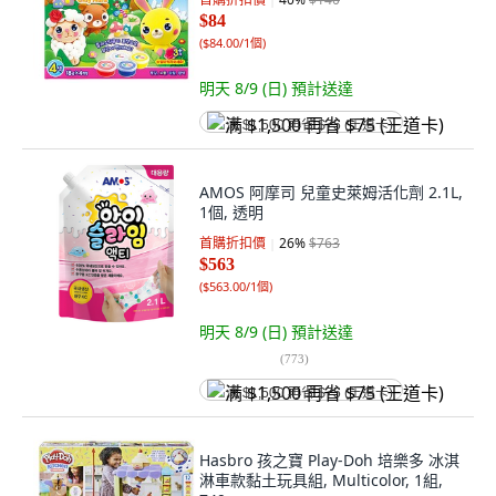
$84
(
$84.00/1個
)
明天 8/9 (日)
預計送達
满 $1,500 再省 $75 (王道卡)
AMOS 阿摩司 兒童史萊姆活化劑 2.1L,
1個, 透明
首購折扣價
26
%
$763
$563
(
$563.00/1個
)
明天 8/9 (日)
預計送達
(
773
)
满 $1,500 再省 $75 (王道卡)
Hasbro 孩之寶 Play-Doh 培樂多 冰淇
淋車款黏土玩具組, Multicolor, 1組,