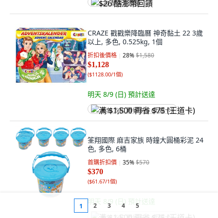
$26 酷澎幣回饋
CRAZE 戳戳樂降臨曆 神奇黏土 22 3歲
以上, 多色, 0.525kg, 1個
折扣後價格
28
%
$1,580
$1,128
(
$1128.00/1個
)
明天 8/9 (日)
預計送達
满 $1,500 再省 $75 (王道卡)
筌翔國際 麻吉家族 時鐘大圓桶彩泥 24
色, 多色, 6桶
首購折扣價
35
%
$570
$370
(
$61.67/1個
)
明天 8/9 (日)
預計送達
2
3
4
5
1
满 $1,500 再省 $75 (王道卡)