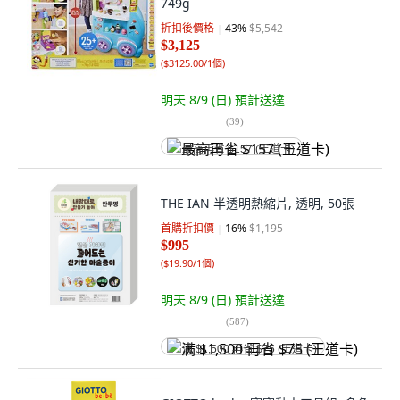
749g
折扣後價格
43
%
$5,542
$3,125
(
$3125.00/1個
)
明天 8/9 (日)
預計送達
(
39
)
最高再省 $157 (王道卡)
THE IAN 半透明熱縮片, 透明, 50張
首購折扣價
16
%
$1,195
$995
(
$19.90/1個
)
明天 8/9 (日)
預計送達
(
587
)
满 $1,500 再省 $75 (王道卡)