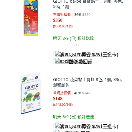
GIOTTO be-be 寶寶黏土工具組, 多色,
50g, 1組
首購折扣價
36
%
$550
$350
(
$350.00/1個
)
明天 8/9 (日)
預計送達
(
7
)
满 $1,500 再省 $75 (王道卡)
$14 酷澎幣回饋
GIOTTO 蔬菜黏土霓虹 8色, 1個, 33g,
混和顏色
首購折扣價
40
%
$248
$148
(
$148.00/1個
)
明天 8/9 (日)
預計送達
满 $1,500 再省 $75 (王道卡)