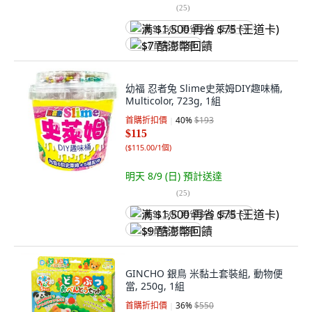
(
25
)
满 $1,500 再省 $75 (王道卡)
$7 酷澎幣回饋
幼福 忍者兔 Slime史萊姆DIY趣味桶,
Multicolor, 723g, 1組
首購折扣價
40
%
$193
$115
(
$115.00/1個
)
明天 8/9 (日)
預計送達
(
25
)
满 $1,500 再省 $75 (王道卡)
$9 酷澎幣回饋
GINCHO 銀鳥 米黏土套裝組, 動物便
當, 250g, 1組
首購折扣價
36
%
$550