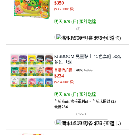
$350
(
$350.00/1個
)
明天 8/9 (日)
預計送達
(
2
)
满 $1,500 再省 $75 (王道卡)
KIBBOOM 兒童黏土 15色套組 50g,
多色, 1組
首購折扣價
40
%
$390
$234
(
$234.00/1個
)
明天 8/9 (日)
預計送達
全新商品
,
盒損福利品 – 全新未開封
(2)
最低
234
(
2552
)
满 $1,500 再省 $75 (王道卡)