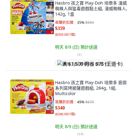
Hasbro 孩之寶 Play-Doh 培樂多 漫威
蜘蛛人與猛毒遊戲黏土組, 漫威蜘蛛人,
142g, 1盒
首購折扣價
35
%
$559
$359
(
$359.00/1個
)
明天 8/9 (日)
預計送達
(
1
)
满 $1,500 再省 $75 (王道卡)
Hasbro 孩之寶 Play-Doh 培樂多 廚房
系列窯烤披薩遊戲組, 284g, 1組,
Multicolor
首購折扣價
49
%
$679
$340
(
$340.00/1個
)
明天 8/9 (日)
預計送達
(
14
)