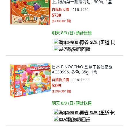
上, 跟蔬菜一起接力吧!, 300g, 1盒
首購折扣價
21
%
$930
$730
(
$730.00/1個
)
明天 8/9 (日)
預計送達
满 $1,500 再省 $75 (王道卡)
$27 酷澎幣回饋
日本 PiNOCCHiO 創意午餐便當組
AG30996, 多色, 35g, 1盒
首購折扣價
33
%
$599
$399
(
$399.00/1個
)
明天 8/9 (日)
預計送達
满 $1,500 再省 $75 (王道卡)
$15 酷澎幣回饋