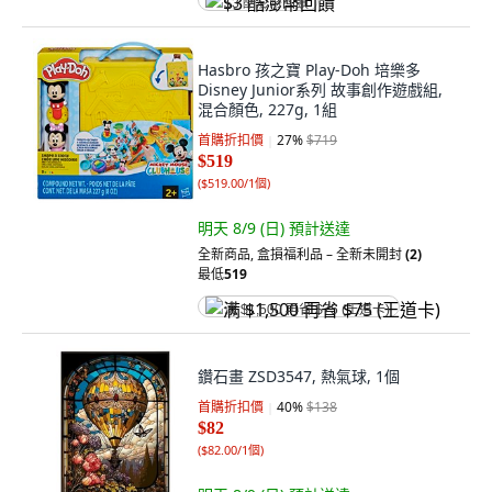
$3 酷澎幣回饋
Hasbro 孩之寶 Play-Doh 培樂多
Disney Junior系列 故事創作遊戲組,
混合顏色, 227g, 1組
首購折扣價
27
%
$719
$519
(
$519.00/1個
)
明天 8/9 (日)
預計送達
全新商品
,
盒損福利品 – 全新未開封
(2)
最低
519
满 $1,500 再省 $75 (王道卡)
鑽石畫 ZSD3547, 熱氣球, 1個
首購折扣價
40
%
$138
$82
(
$82.00/1個
)