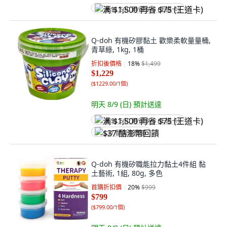
满 $1,500 再省 $75 (王道卡)
Q-doh 有機矽膠黏土 歡樂柔軟量量桶,
青草綠, 1kg, 1桶
折扣後價格
18
%
$1,499
$1,229
(
$1229.00/1個
)
明天 8/9 (日)
預計送達
满 $1,500 再省 $75 (王道卡)
$37 酷澎幣回饋
Q-doh 有機矽職能拉力黏土4件組 黏
土藝術, 1組, 80g, 多色
首購折扣價
20
%
$999
$799
(
$799.00/1個
)