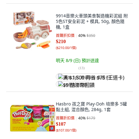
9914音樂火車頭美食製造機彩泥組 附
5色ST安全彩泥 + 模具, 50g, 顏色隨
機, 1盒
首購折扣價
40
%
$350
$210
(
$210.00/1個
)
明天 8/9 (日)
預計送達
(
13
)
满 $1,500 再省 $75 (王道卡)
$9 酷澎幣回饋
Hasbro 孩之寶 Play-Doh 培樂多 5罐
黏土組, 混合顏色, 284g, 1套
首購折扣價
40
%
$179
$107
(
$107.00/1個
)