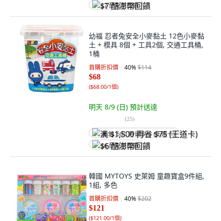
$7 酷澎幣回饋
幼福 忍者兔安全小麥黏土 12色小麥黏
土 + 模具 8個 + 工具2個, 交通工具桶,
1桶
首購折扣價
40
%
$114
$68
(
$68.00/1個
)
明天 8/9 (日)
預計送達
(
25
)
满 $1,500 再省 $75 (王道卡)
$6 酷澎幣回饋
韓國 MYTOYS 史萊姆 童趣寶盒9件組,
1組, 多色
首購折扣價
40
%
$202
$121
(
$121.00/1個
)