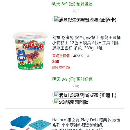
明天 8/9 (日)
預計送達
(
9
)
满 $1,500 再省 $75 (王道卡)
幼福 忍者兔 安全小麥黏土 恐龍王國桶
小麥黏土 12色 + 模具 6個+ 工具 2個,
恐龍王國桶 多色, 333g, 1罐
首購折扣價
40
%
$114
$68
(
$68.00/1個
)
明天 8/9 (日)
預計送達
(
28
)
满 $1,500 再省 $75 (王道卡)
$6 酷澎幣回饋
Hasbro 孩之寶 Play-Doh 培樂多 啟發
系列 小小廚師料理盒遊戲組,