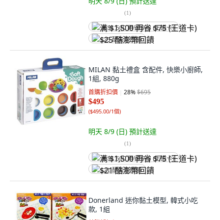
明天 8/9 (日)
預計送達
(
1
)
满 $1,500 再省 $75 (王道卡)
$25 酷澎幣回饋
MILAN 黏土禮盒 含配件, 快樂小廚師,
1組, 880g
首購折扣價
28
%
$695
$495
(
$495.00/1個
)
明天 8/9 (日)
預計送達
(
1
)
满 $1,500 再省 $75 (王道卡)
$21 酷澎幣回饋
Donerland 迷你黏土模型, 韓式小吃
款, 1組