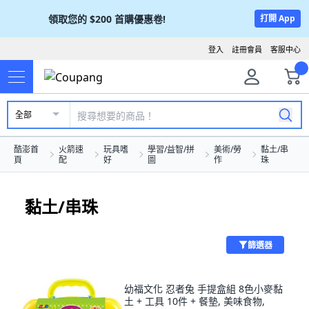
領取您的
$200
首購優惠卷!
打開 App
登入
註冊會員
客服中心
全部
酷澎首
火箭速
玩具嗜
學習/益智/拼
美術/勞
黏土/串
頁
配
好
圖
作
珠
黏土/串珠
篩選器
幼福文化 忍者兔 手提盒組 8色小麥黏
土 + 工具 10件 + 餐墊, 美味食物,