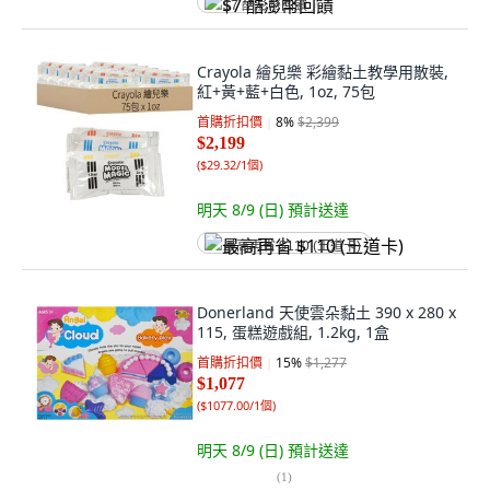
$7 酷澎幣回饋
Crayola 繪兒樂 彩繪黏土教學用散裝,
紅+黃+藍+白色, 1oz, 75包
首購折扣價
8
%
$2,399
$2,199
(
$29.32/1個
)
明天 8/9 (日)
預計送達
最高再省 $110 (王道卡)
Donerland 天使雲朵黏土 390 x 280 x
115, 蛋糕遊戲組, 1.2kg, 1盒
首購折扣價
15
%
$1,277
$1,077
(
$1077.00/1個
)
明天 8/9 (日)
預計送達
(
1
)