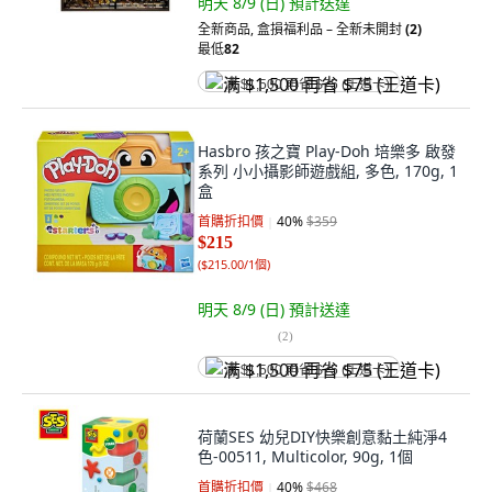
明天 8/9 (日)
預計送達
全新商品
,
盒損福利品 – 全新未開封
(2)
最低
82
满 $1,500 再省 $75 (王道卡)
Hasbro 孩之寶 Play-Doh 培樂多 啟發
系列 小小攝影師遊戲組, 多色, 170g, 1
盒
首購折扣價
40
%
$359
$215
(
$215.00/1個
)
明天 8/9 (日)
預計送達
(
2
)
满 $1,500 再省 $75 (王道卡)
荷蘭SES 幼兒DIY快樂創意黏土純淨4
色-00511, Multicolor, 90g, 1個
首購折扣價
40
%
$468