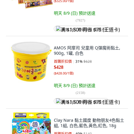
(
$325.00/1個
)
明天 8/9 (日)
預計送達
(
7927
)
满 $1,500 再省 $75 (王道卡)
AMOS 阿摩司 兒童用 Q彈魔術黏土,
900g, 1罐, 白色
首購折扣價
31
%
$628
$428
(
$428.00/1個
)
明天 8/9 (日)
預計送達
(
2158
)
满 $1,500 再省 $75 (王道卡)
Clay Nara 黏土國度 動物朋友4色黏土
組, 1組, 白色,藍色,黃色,紅色, 18g
首購折扣價
40
%
$140