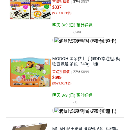
首購折扣價
37
%
$537
$337
(
$337.00/1個
)
明天 8/9 (日)
預計送達
(
248
)
满 $1,500 再省 $75 (王道卡)
MODOH 墨朵黏土 手捏DIY桌遊組, 動
物冒險趣 多色, 240g, 1組
首購折扣價
22
%
$899
$699
(
$699.00/1個
)
明天 8/9 (日)
預計送達
(
1
)
满 $1,500 再省 $75 (王道卡)
MILAN 黏土禮盒 含配件 6色, 烘焙點