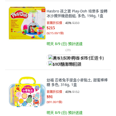
Hasbro 孩之寶 Play-Doh 培樂多 旋轉
冰沙攪拌機遊戲組, 多色, 198g, 1盒
首購折扣價
40
%
$359
$215
(
$215.00/1個
)
明天 8/9 (日)
預計送達
(
29
)
满 $1,500 再省 $75 (王道卡)
$10 酷澎幣回饋
幼福 忍者兔手提盒小麥黏土, 甜蜜棒棒
糖 多色, 316g, 1盒
首購折扣價
40
%
$152
$91
(
$91.00/1個
)
明天 8/9 (日)
預計送達