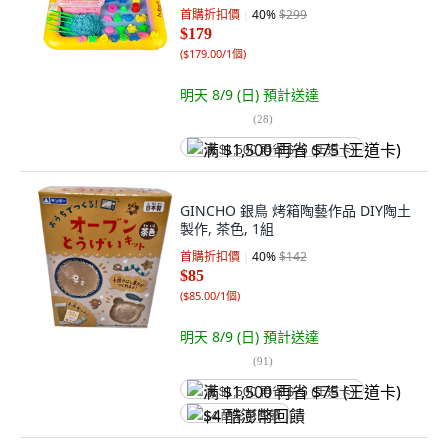
首購折扣價
40
%
$299
$179
(
$179.00/1個
)
明天 8/9 (日)
預計送達
(
28
)
满 $1,500 再省 $75 (王道卡)
GINCHO 銀鳥 烤箱陶藝作品 DIY陶土
製作, 茶色, 1組
首購折扣價
40
%
$142
$85
(
$85.00/1個
)
明天 8/9 (日)
預計送達
(
91
)
满 $1,500 再省 $75 (王道卡)
$4 酷澎幣回饋