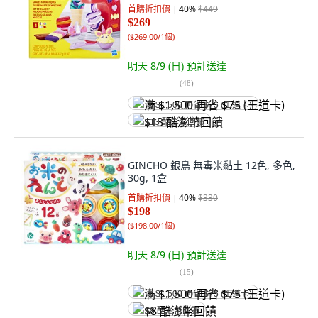
首購折扣價
40
%
$449
$269
(
$269.00/1個
)
明天 8/9 (日)
預計送達
(
48
)
满 $1,500 再省 $75 (王道卡)
$13 酷澎幣回饋
GINCHO 銀鳥 無毒米黏土 12色, 多色,
30g, 1盒
首購折扣價
40
%
$330
$198
(
$198.00/1個
)
明天 8/9 (日)
預計送達
(
15
)
满 $1,500 再省 $75 (王道卡)
$8 酷澎幣回饋