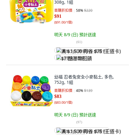
308g, 1組
首購折扣價
58
%
$220
$91
(
$91.00/1個
)
明天 8/9 (日)
預計送達
(
61
)
满 $1,500 再省 $75 (王道卡)
$7 酷澎幣回饋
幼福 忍者兔安全小麥黏土, 多色,
752g, 1組
首購折扣價
40
%
$139
$83
(
$83.00/1個
)
明天 8/9 (日)
預計送達
(
97
)
满 $1,500 再省 $75 (王道卡)