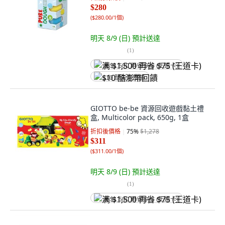
$280
(
$280.00/1個
)
明天 8/9 (日)
預計送達
(
1
)
满 $1,500 再省 $75 (王道卡)
$10 酷澎幣回饋
GIOTTO be-be 資源回收遊戲黏土禮
盒, Multicolor pack, 650g, 1盒
折扣後價格
75
%
$1,278
$311
(
$311.00/1個
)
明天 8/9 (日)
預計送達
(
1
)
满 $1,500 再省 $75 (王道卡)