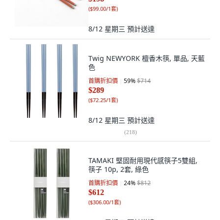
(
$99.00/1套
)
8/12 星期三
預計送達
Twig NEWYORK 檀香木筷, 單品, 天藍
色
首購折扣價
59
%
$714
$289
(
$72.25/1套
)
8/12 星期三
預計送達
(
218
)
TAMAKI 堅固耐用現代感筷子5雙組,
筷子 10p, 2套, 綠色
首購折扣價
24
%
$812
$612
(
$306.00/1套
)