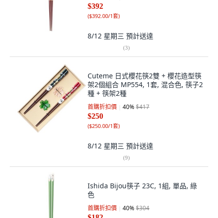
$392
(
$392.00/1套
)
8/12 星期三
預計送達
(
3
)
Cuteme 日式櫻花筷2雙 + 櫻花造型筷
架2個組合 MP554, 1套, 混合色, 筷子2
種 + 筷架2種
首購折扣價
40
%
$417
$250
(
$250.00/1套
)
8/12 星期三
預計送達
(
9
)
Ishida Bijou筷子 23C, 1組, 單品, 綠
色
首購折扣價
40
%
$304
$182