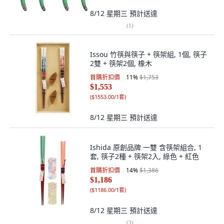
8/12 星期三
預計送達
(
1
)
Issou 竹筷與筷子 + 筷架組, 1個, 筷子
2雙 + 筷架2個, 橡木
首購折扣價
11
%
$1,753
$1,553
(
$1553.00/1套
)
8/12 星期三
預計送達
Ishida 原創品牌 一雙 含筷架組合, 1
套, 筷子2種 + 筷架2入, 綠色 + 紅色
首購折扣價
14
%
$1,386
$1,186
(
$1186.00/1套
)
8/12 星期三
預計送達
(
3
)