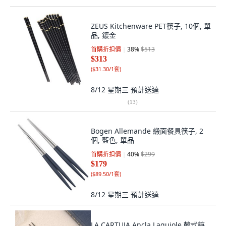
ZEUS Kitchenware PET筷子, 10個, 單
品, 鍍金
首購折扣價
38
%
$513
$313
(
$31.30/1套
)
8/12 星期三
預計送達
(
13
)
Bogen Allemande 緞面餐具筷子, 2
個, 藍色, 單品
首購折扣價
40
%
$299
$179
(
$89.50/1套
)
8/12 星期三
預計送達
LA CARTUJA Ancla Laguiole 韓式筷