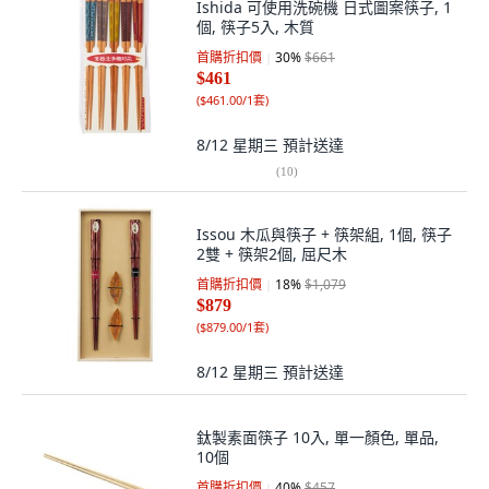
Ishida 可使用洗碗機 日式圖案筷子, 1
個, 筷子5入, 木質
首購折扣價
30
%
$661
$461
(
$461.00/1套
)
8/12 星期三
預計送達
(
10
)
Issou 木瓜與筷子 + 筷架組, 1個, 筷子
2雙 + 筷架2個, 屈尺木
首購折扣價
18
%
$1,079
$879
(
$879.00/1套
)
8/12 星期三
預計送達
鈦製素面筷子 10入, 單一顏色, 單品,
10個
首購折扣價
40
%
$457