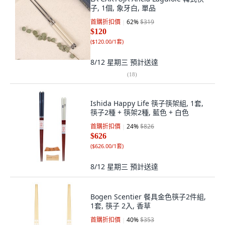
子, 1個, 象牙白, 單品
首購折扣價
62
%
$319
$120
(
$120.00/1套
)
8/12 星期三
預計送達
(
18
)
Ishida Happy Life 筷子筷架組, 1套,
筷子2種 + 筷架2種, 藍色 + 白色
首購折扣價
24
%
$826
$626
(
$626.00/1套
)
8/12 星期三
預計送達
Bogen Scentier 餐具金色筷子2件組,
1套, 筷子 2入, 香草
首購折扣價
40
%
$353