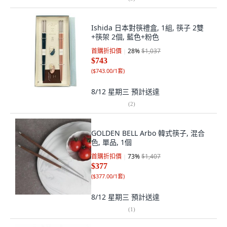
Ishida 日本對筷禮盒, 1組, 筷子 2雙
+筷架 2個, 藍色+粉色
首購折扣價
28
%
$1,037
$743
(
$743.00/1套
)
8/12 星期三
預計送達
(
2
)
GOLDEN BELL Arbo 韓式筷子, 混合
色, 單品, 1個
首購折扣價
73
%
$1,407
$377
(
$377.00/1套
)
8/12 星期三
預計送達
(
1
)