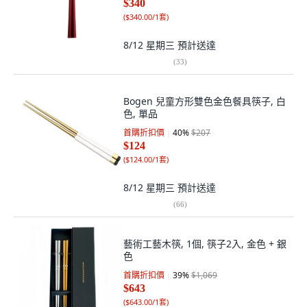
$340
(
$340.00/1套
)
8/12 星期三
預計送達
(
33
)
Bogen 兒童方形雙色金色餐具筷子, 白
色, 單品
首購折扣價
40
%
$207
$124
(
$124.00/1套
)
8/12 星期三
預計送達
(
66
)
藝術工藝木筷, 1個, 筷子2入, 金色 + 銀
色
首購折扣價
39
%
$1,069
$643
(
$643.00/1套
)