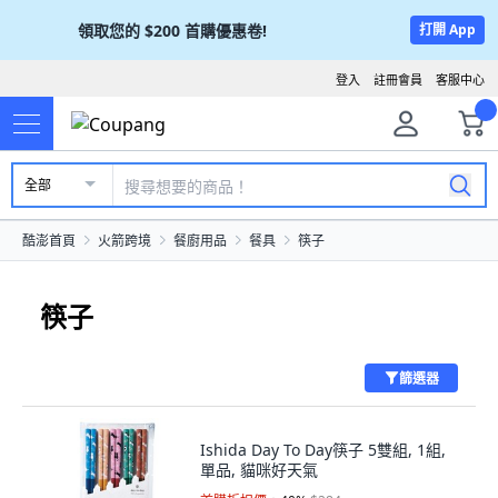
領取您的
$200
首購優惠卷!
打開 App
登入
註冊會員
客服中心
全部
酷澎首頁
火箭跨境
餐廚用品
餐具
筷子
筷子
篩選器
Ishida Day To Day筷子 5雙組, 1組,
單品, 貓咪好天氣