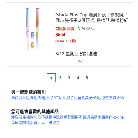
Ishida Plus Copi漸層色筷子筷架組, 1
個, 2雙筷子,2個筷架, 熱帶藍,熱帶粉紅
首購折扣價
31
%
$884
$604
(
$604.00/1套
)
8/12 星期三
預計送達
(
6
)
2
3
4
5
1
與一起瀏覽的類別
湯筷刀叉組
湯匙/茶匙
叉子/甜點叉
刀子
兒童餐具
分菜匙/挖勺
餐具收納
您可能會喜歡的其他產品
沖洗器
馬桶沖洗器
不鏽鋼沖洗器
蓮蓬頭架
不鏽鋼
馬桶水箱零件
koxina
浮球開關
進水器
kawai-卡歡喜