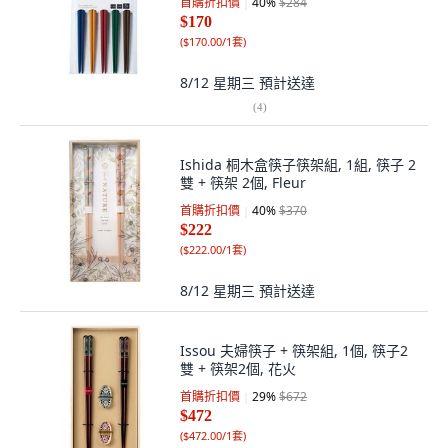
首購折扣價
40
%
$284
$170
(
$170.00/1套
)
8/12 星期三
預計送達
(
4
)
Ishida 桐木盒筷子筷架組, 1組, 筷子 2
雙 + 筷架 2個, Fleur
首購折扣價
40
%
$370
$222
(
$222.00/1套
)
8/12 星期三
預計送達
Issou 夫婦筷子 + 筷架組, 1個, 筷子2
雙 + 筷架2個, 花火
首購折扣價
29
%
$672
$472
(
$472.00/1套
)