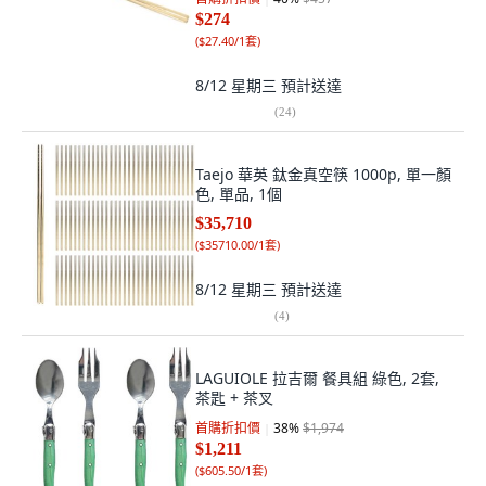
$274
(
$27.40/1套
)
8/12 星期三
預計送達
(
24
)
Taejo 華英 鈦金真空筷 1000p, 單一顏
色, 單品, 1個
$35,710
(
$35710.00/1套
)
8/12 星期三
預計送達
(
4
)
LAGUIOLE 拉吉爾 餐具組 綠色, 2套,
茶匙 + 茶叉
首購折扣價
38
%
$1,974
$1,211
(
$605.50/1套
)