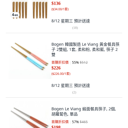
$136
(
$34.00/1套
)
8/12 星期三
預計送達
(
18
)
Bogen 韓國製造 Le Viang 黃金餐具筷
子 2雙組, 1套, 柔和粉, 柔和藍, 筷子 2
雙
首購折扣價
55
%
$512
$226
(
$226.00/1套
)
8/12 星期三
預計送達
(
2
)
Bogen Le Viang 緞面餐具筷子, 2個,
胡蘿蔔色, 單品
首購折扣價
57
%
$465
$198