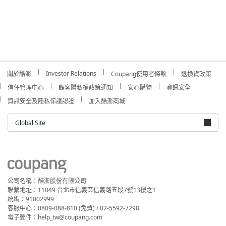
Investor Relations
關於酷澎
Coupang使用者條款
退換貨政策
信任管理中心
顧客隱私權政策通知
安心購物
資訊安全
資訊安全及隱私保護認證
加入酷澎商城
Global Site
公司名稱：酷澎股份有限公司
聯繫地址：11049 台北市信義區信義路五段7號13樓之1
統編：91002999
客服中心：0809-088-810 (免費) / 02-5592-7298
電子郵件：help_tw@coupang.com