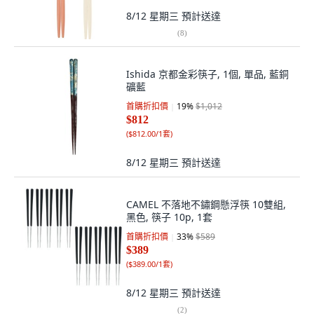
8/12 星期三
預計送達
(
8
)
Ishida 京都金彩筷子, 1個, 單品, 藍銅
礦藍
首購折扣價
19
%
$1,012
$812
(
$812.00/1套
)
8/12 星期三
預計送達
CAMEL 不落地不鏽鋼懸浮筷 10雙組,
黑色, 筷子 10p, 1套
首購折扣價
33
%
$589
$389
(
$389.00/1套
)
8/12 星期三
預計送達
(
2
)