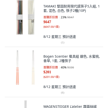
TAMAKI 堅固耐用現代感筷子5入組, 1
套, 混色, 白色, 筷子2種(10P)
首購折扣價
23
%
$847
$647
(
$647.00/1套
)
8/12 星期三
預計送達
(
1
)
Bogen Scentier 餐具組 銀色, 水蜜桃,
香草, 1套, 2種筷子
首購折扣價
40
%
$336
$201
(
$201.00/1套
)
8/12 星期三
預計送達
(
6
)
WAGENSTEIGER L'atelier 霧面絲絨