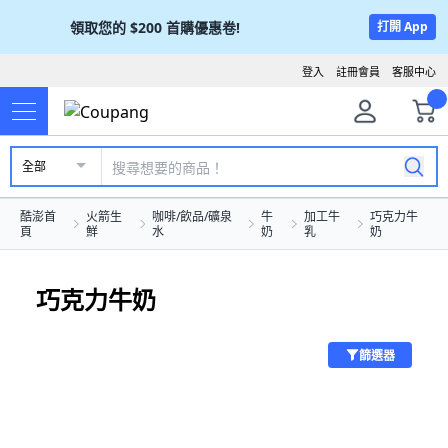
領取您的
$200
首購優惠卷!
打開 App
登入
註冊會員
客服中心
全部
酷澎首
火箭生
咖啡/飲品/礦泉
牛
加工牛
巧克力牛
頁
鮮
水
奶
乳
奶
巧克力牛奶
篩選器