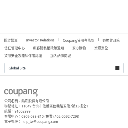
Investor Relations
關於酷澎
Coupang使用者條款
退換貨政策
信任管理中心
顧客隱私權政策通知
安心購物
資訊安全
資訊安全及隱私保護認證
加入酷澎商城
Global Site
公司名稱：酷澎股份有限公司
聯繫地址：11049 台北市信義區信義路五段7號13樓之1
統編：91002999
客服中心：0809-088-810 (免費) / 02-5592-7298
電子郵件：help_tw@coupang.com