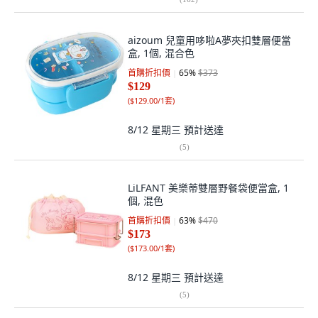
aizoum 兒童用哆啦A夢夾扣雙層便當
盒, 1個, 混合色
首購折扣價
65
%
$373
$129
(
$129.00/1套
)
8/12 星期三
預計送達
(
5
)
LiLFANT 美樂蒂雙層野餐袋便當盒, 1
個, 混色
首購折扣價
63
%
$470
$173
(
$173.00/1套
)
8/12 星期三
預計送達
(
5
)