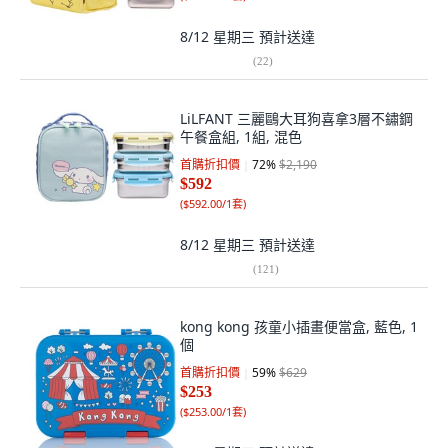
8/12 星期三
預計送達
(
22
)
LiLFANT 三麗鷗大耳狗喜拿3層不鏽鋼
午餐盒組, 1組, 混色
首購折扣價
72
%
$2,190
$592
(
$592.00/1套
)
8/12 星期三
預計送達
(
121
)
kong kong 孩童小插畫便當盒, 藍色, 1
個
首購折扣價
59
%
$629
$253
(
$253.00/1套
)