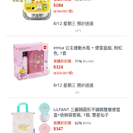
$184
(
$184.00/1套
)
8/12 星期三
預計送達
(
47
)
emsa 公主運動水瓶 + 便當盒組, 粉紅
色, 1套
首購折扣價
71
%
$1,151
$324
(
$324.00/1套
)
8/12 星期三
預計送達
(
4
)
LiLFANT 三麗鷗圓形不鏽鋼雙層便當
盒+收納袋套裝, 1個, 雙星仙子
首購折扣價
62
%
$916
$347