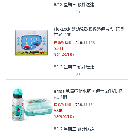
8/12 星期三
預計送達
(
4
)
FlexLock 嬰幼兒矽膠餐盤便當盒, 玩具
世界, 1個
首購折扣價
54
%
$1,198
$541
(
$541.00/1套
)
8/12 星期三
預計送達
(
1
)
emsa 兒童運動水瓶 + 便當 2件組, 怪
獸, 1個
首購折扣價
73
%
$1,151
$309
(
$309.00/1套
)
8/12 星期三
預計送達