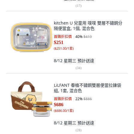
(
17
)
kitchen U 兒童用 噗噗 雙層不鏽鋼分
隔便當盒, 1個, 混合色
首購折扣價
40
%
$419
$251
(
$251.00/1套
)
8/12 星期三
預計送達
(
34
)
LiLFANT 春植不鏽鋼雙層便當拉鍊袋
組, 1套, 混合色
首購折扣價
22
%
$886
$686
(
$686.00/1套
)
8/12 星期三
預計送達
(
28
)