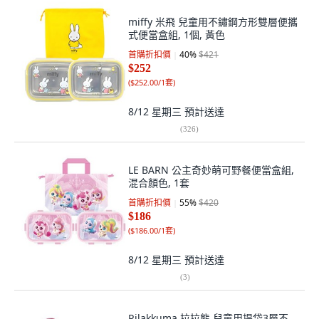
miffy 米飛 兒童用不鏽鋼方形雙層便攜
式便當盒組, 1個, 黃色
首購折扣價
40
%
$421
$252
(
$252.00/1套
)
8/12 星期三
預計送達
(
326
)
LE BARN 公主奇妙萌可野餐便當盒組,
混合顏色, 1套
首購折扣價
55
%
$420
$186
(
$186.00/1套
)
8/12 星期三
預計送達
(
3
)
Rilakkuma 拉拉熊 兒童用提袋3層不