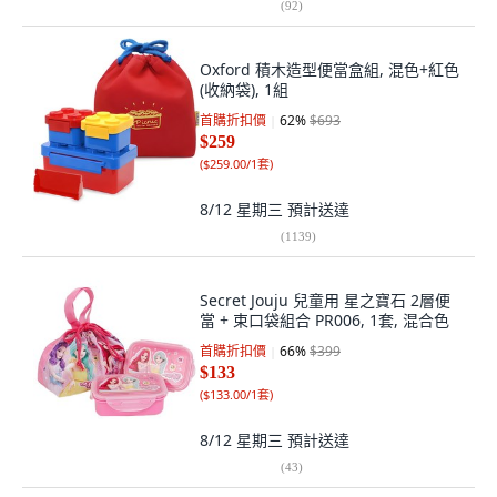
(
92
)
Oxford 積木造型便當盒組, 混色+紅色
(收納袋), 1組
首購折扣價
62
%
$693
$259
(
$259.00/1套
)
8/12 星期三
預計送達
(
1139
)
Secret Jouju 兒童用 星之寶石 2層便
當 + 束口袋組合 PR006, 1套, 混合色
首購折扣價
66
%
$399
$133
(
$133.00/1套
)
8/12 星期三
預計送達
(
43
)