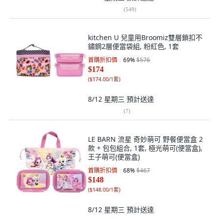
(
549
)
kitchen U 兒童用Broomiz雙層鎖扣不
鏽鋼2層便當袋組, 粉紅色, 1套
首購折扣價
69
%
$576
$174
(
$174.00/1套
)
8/12 星期三
預計送達
(
7
)
LE BARN 流星 奇妙萌可 野餐便當盒 2
款 + 包包組合, 1套, 極光萌可(便當盒),
王子萌可(便當盒)
首購折扣價
68
%
$467
$148
(
$148.00/1套
)
8/12 星期三
預計送達