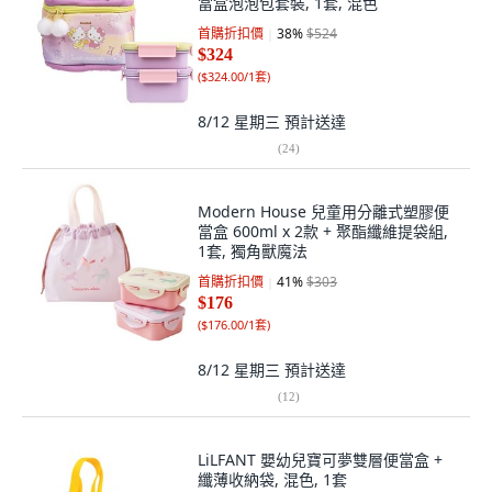
當盒泡泡包套裝, 1套, 混色
首購折扣價
38
%
$524
$324
(
$324.00/1套
)
8/12 星期三
預計送達
(
24
)
Modern House 兒童用分離式塑膠便
當盒 600ml x 2款 + 聚酯纖維提袋組,
1套, 獨角獸魔法
首購折扣價
41
%
$303
$176
(
$176.00/1套
)
8/12 星期三
預計送達
(
12
)
LiLFANT 嬰幼兒寶可夢雙層便當盒 +
纖薄收納袋, 混色, 1套