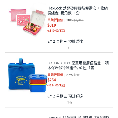
FlexLock 幼兒矽膠餐盤便當盒 + 收納
袋組合, 獨角獸, 1套
首購折扣價
38
%
$1,316
$810
(
$810.00/1套
)
8/12 星期三
預計送達
(
5
)
OXFORD TOY 兒童用雙層便當盒 + 積
木保溫保冷袋組合, 藍色, 1套
首購折扣價
62
%
$681
$254
(
$254.00/1套
)
8/12 星期三
預計送達
(
44
)
pancoat 兒童用附提袋雙鎖扣不鏽鋼2