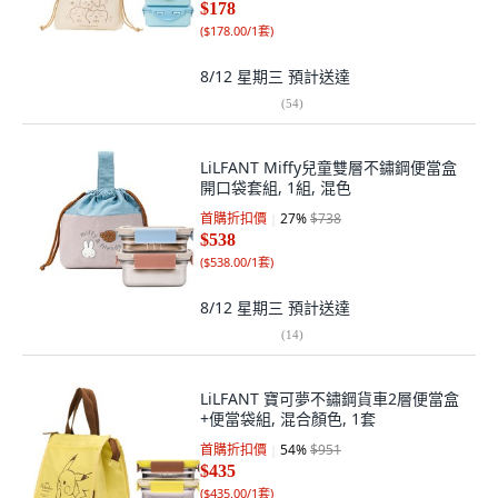
$178
(
$178.00/1套
)
8/12 星期三
預計送達
(
54
)
LiLFANT Miffy兒童雙層不鏽鋼便當盒
開口袋套組, 1組, 混色
首購折扣價
27
%
$738
$538
(
$538.00/1套
)
8/12 星期三
預計送達
(
14
)
LiLFANT 寶可夢不鏽鋼貨車2層便當盒
+便當袋組, 混合顏色, 1套
首購折扣價
54
%
$951
$435
(
$435.00/1套
)