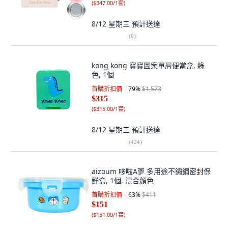
(
$347.00/1套
)
8/12 星期三
預計送達
(
9
)
kong kong 寶寶圖案單層便當盒, 綠
色, 1個
首購折扣價
79
%
$1,573
$315
(
$315.00/1套
)
8/12 星期三
預計送達
(
424
)
aizoum 哆啦A夢 多用途不鏽鋼密封保
鮮盒, 1個, 混合顏色
首購折扣價
63
%
$411
$151
(
$151.00/1套
)