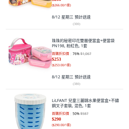
(
$266.00/1套
)
8/12 星期三
預計送達
(
300
)
珠珠的秘密印花雙層便當盒+便當袋
PN198, 粉紅色, 1套
首購折扣價
76
%
$1,067
$253
(
$253.00/1套
)
8/12 星期三
預計送達
(
380
)
LiLFANT 兒童三麗鷗水果便當盒+不鏽
鋼叉子套裝, 混色, 1套
首購折扣價
50
%
$587
$290
(
$290.00/1套
)