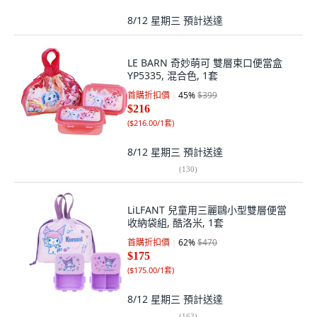
8/12 星期三
預計送達
LE BARN 奇妙萌可 雙層束口便當盒
YP5335, 混合色, 1套
首購折扣價
45
%
$399
$216
(
$216.00/1套
)
8/12 星期三
預計送達
(
130
)
LiLFANT 兒童用三麗鷗小型雙層便當
收納袋組, 酷洛米, 1套
首購折扣價
62
%
$470
$175
(
$175.00/1套
)
8/12 星期三
預計送達
(
162
)