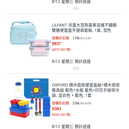
8/12 星期三
預計送達
(
55
)
LiLFANT 兒童大耳狗喜拿貨運不鏽鋼
雙層便當盒手提袋套裝, 1套, 混色
首購折扣價
17
%
$1,137
$937
(
$937.00/1套
)
8/12 星期三
預計送達
(
15
)
OXFORD 積木造型便當盒組+積木造型
餐具組 藍色+水瓶 藍色+印花手提保冷
袋, 混合色 + 藍色, 1套
首購折扣價
53
%
$1,076
$503
(
$503.00/1套
)
8/12 星期三
預計送達