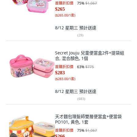
首購折扣價
75
%
$1,067
$265
(
$265.00/1套
)
8/12 星期三
預計送達
(
29
)
Secret Jouju 兒童便當盒2件+提袋組
合, 混合顏色, 1個
首購折扣價
63
%
$775
$283
(
$283.00/1套
)
8/12 星期三
預計送達
(
683
)
天才麵包理髮師雙層便當盒+便當袋
PO101, 黃色, 1套
首購折扣價
75
%
$1,067
$266