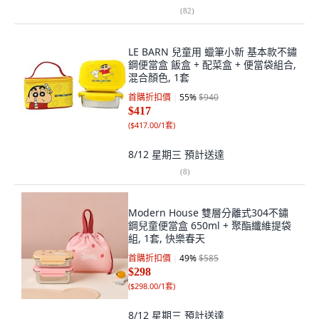
(
82
)
LE BARN 兒童用 蠟筆小新 基本款不鏽
鋼便當盒 飯盒 + 配菜盒 + 便當袋組合,
混合顏色, 1套
首購折扣價
55
%
$940
$417
(
$417.00/1套
)
8/12 星期三
預計送達
(
8
)
Modern House 雙層分離式304不鏽
鋼兒童便當盒 650ml + 聚酯纖維提袋
組, 1套, 快樂春天
首購折扣價
49
%
$585
$298
(
$298.00/1套
)
8/12 星期三
預計送達