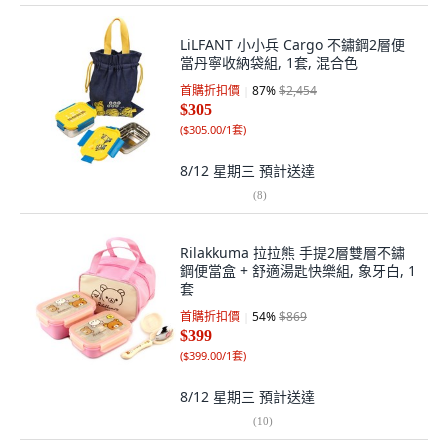
LiLFANT 小小兵 Cargo 不鏽鋼2層便
當丹寧收納袋組, 1套, 混合色
首購折扣價
87
%
$2,454
$305
(
$305.00/1套
)
8/12 星期三
預計送達
(
8
)
Rilakkuma 拉拉熊 手提2層雙層不鏽
鋼便當盒 + 舒適湯匙快樂組, 象牙白, 1
套
首購折扣價
54
%
$869
$399
(
$399.00/1套
)
8/12 星期三
預計送達
(
10
)