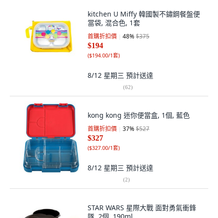
kitchen U Miffy 韓國製不鏽鋼餐盤便
當袋, 混合色, 1套
首購折扣價
48
%
$375
$194
(
$194.00/1套
)
8/12 星期三
預計送達
(
62
)
kong kong 迷你便當盒, 1個, 藍色
首購折扣價
37
%
$527
$327
(
$327.00/1套
)
8/12 星期三
預計送達
(
2
)
STAR WARS 星際大戰 面對勇氣衝鋒
隊, 2個, 190ml