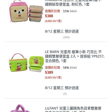
鏽鋼臉型便當盒, 粉紅色, 1套
首購折扣價
55
%
$869
$388
(
$388.00/1套
)
8/12 星期三
預計送達
(
689
)
LE BARN 兒童用 蠟筆小新 巧克比 不
鏽鋼雙層便當盒 2入 + 提袋組 YP9257,
混合顏色, 1套
首購折扣價
58
%
$940
$389
(
$389.00/1套
)
8/12 星期三
預計送達
(
8
)
LiLFANT 兒童三麗鷗角色貨車雙層便