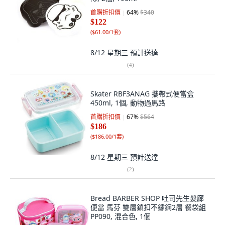
首購折扣價
64
%
$340
$122
(
$61.00/1套
)
8/12 星期三
預計送達
(
4
)
Skater RBF3ANAG 攜帶式便當盒
450ml, 1個, 動物過馬路
首購折扣價
67
%
$564
$186
(
$186.00/1套
)
8/12 星期三
預計送達
(
2
)
Bread BARBER SHOP 吐司先生髮廊
便當 馬芬 雙層鎖扣不鏽鋼2層 餐袋組
PP090, 混合色, 1個