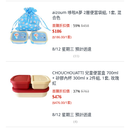
aizoum 哆啦A夢 2層便當袋組, 1套, 混
合色
首購折扣價
59
%
$458
$186
(
$186.00/1套
)
8/12 星期三
預計送達
(
11
)
CHOUCHOUATTI 兒童便當盒 700ml
+ 矽膠內杯 300ml x 2件組, 1套, 玫瑰
紅
首購折扣價
37
%
$763
$476
(
$476.00/1套
)
8/12 星期三
預計送達
(
4
)