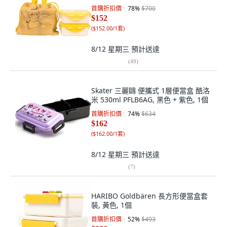
首購折扣價
78
%
$700
$152
(
$152.00/1套
)
8/12 星期三
預計送達
(
49
)
Skater 三麗鷗 便攜式 1層便當盒 酷洛
米 530ml PFLB6AG, 黑色 + 紫色, 1個
首購折扣價
74
%
$634
$162
(
$162.00/1套
)
8/12 星期三
預計送達
(
7
)
HARIBO Goldbären 長方形便當盒套
裝, 黃色, 1個
首購折扣價
52
%
$493