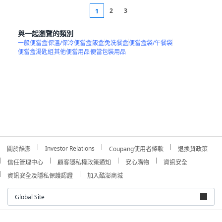
2
3
1
與一起瀏覽的類別
一般便當盒
保溫/保冷便當盒
飯盒
免洗餐盒
便當盒袋/午餐袋
便當盒湯匙組
其他便當用品
便當包裝用品
Investor Relations
關於酷澎
Coupang使用者條款
退換貨政策
信任管理中心
顧客隱私權政策通知
安心購物
資訊安全
資訊安全及隱私保護認證
加入酷澎商城
Global Site