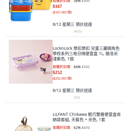
首購折扣價
58
%
$399
$167
(
$167.00/1套
)
8/12 星期三
預計送達
(
415
)
LocknLock 樂扣樂扣 兒童三麗鷗角色
學校系列三格分隔便當盒 1L, 酷洛米
淺紫色, 1個
首購折扣價
64
%
$702
$252
(
$252.00/1套
)
8/12 星期三
預計送達
(
51
)
LiLFANT Chiikawa 輕巧雙層便當盒收
納袋套組, 天藍色 + 米色, 1套
首購折扣價
62
%
$470