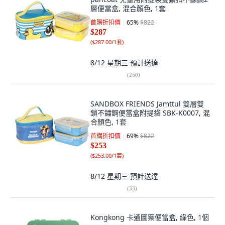
層便當盒, 混合顏色, 1套
首購折扣價
65
%
$822
$287
(
$287.00/1套
)
8/12 星期三
預計送達
(
250
)
SANDBOX FRIENDS Jamttul 雙層雙
鎖不鏽鋼便當盒附提袋 SBK-K0007, 混
合顏色, 1套
首購折扣價
69
%
$822
$253
(
$253.00/1套
)
8/12 星期三
預計送達
(
33
)
Kongkong 卡通圖案便當盒, 綠色, 1個