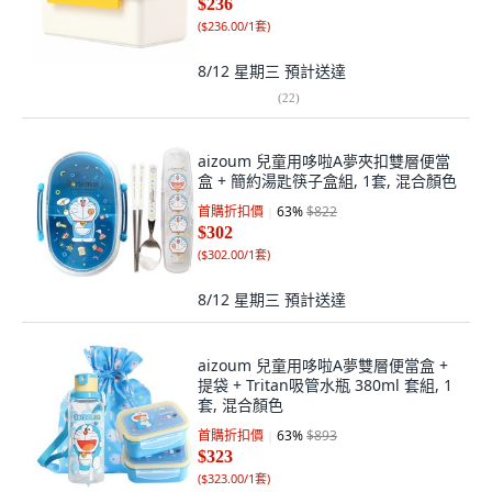
$236
(
$236.00/1套
)
8/12 星期三
預計送達
(
22
)
aizoum 兒童用哆啦A夢夾扣雙層便當
盒 + 簡約湯匙筷子盒組, 1套, 混合顏色
首購折扣價
63
%
$822
$302
(
$302.00/1套
)
8/12 星期三
預計送達
aizoum 兒童用哆啦A夢雙層便當盒 +
提袋 + Tritan吸管水瓶 380ml 套組, 1
套, 混合顏色
首購折扣價
63
%
$893
$323
(
$323.00/1套
)