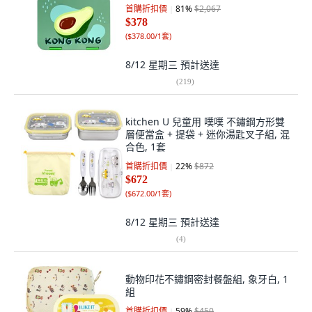
首購折扣價
81
%
$2,067
$378
(
$378.00/1套
)
8/12 星期三
預計送達
(
219
)
kitchen U 兒童用 噗噗 不鏽鋼方形雙
層便當盒 + 提袋 + 迷你湯匙叉子組, 混
合色, 1套
首購折扣價
22
%
$872
$672
(
$672.00/1套
)
8/12 星期三
預計送達
(
4
)
動物印花不鏽鋼密封餐盤組, 象牙白, 1
組
首購折扣價
59
%
$450