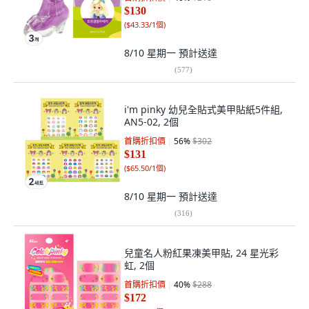
$130
(
$43.33/1個
)
8/10 星期一
預計送達
(
577
)
i'm pinky 幼兒全貼式美甲貼紙5件組,
AN5-02, 2個
首購折扣價
56
%
$302
$131
(
$65.50/1個
)
8/10 星期一
預計送達
(
316
)
兒童名人粉紅果凍美甲貼, 24 星光彩
虹, 2個
首購折扣價
40
%
$288
$172