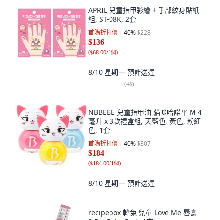
APRIL 兒童指甲彩繪 + 手部紋身貼紙
組, ST-08K, 2套
首購折扣價
40
%
$228
$136
(
$68.00/1個
)
8/10 星期一
預計送達
(
48
)
NBBEBE 兒童指甲油 貓咪哈諾平 M 4
毫升 x 3款禮盒組, 天藍色, 黃色, 粉紅
色, 1套
首購折扣價
40
%
$307
$184
(
$184.00/1個
)
8/10 星期一
預計送達
recipebox 韓兔 兒童 Love Me 唇膏