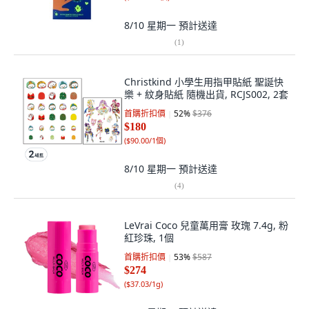
8/10 星期一
預計送達
(
1
)
Christkind 小學生用指甲貼紙 聖誕快
樂 + 紋身貼紙 隨機出貨, RCJS002, 2套
首購折扣價
52
%
$376
$180
(
$90.00/1個
)
8/10 星期一
預計送達
(
4
)
LeVrai Coco 兒童萬用膏 玫瑰 7.4g, 粉
紅珍珠, 1個
首購折扣價
53
%
$587
$274
(
$37.03/1g
)