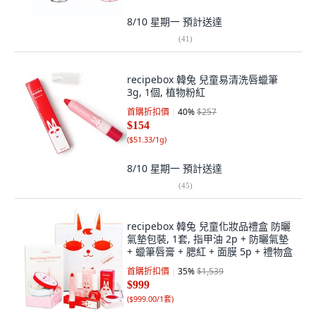
8/10 星期一
預計送達
(
41
)
recipebox 韓兔 兒童易清洗唇蠟筆
3g, 1個, 植物粉紅
首購折扣價
40
%
$257
$154
(
$51.33/1g
)
8/10 星期一
預計送達
(
45
)
recipebox 韓兔 兒童化妝品禮盒 防曬
氣墊包裝, 1套, 指甲油 2p + 防曬氣墊
+ 蠟筆唇膏 + 腮紅 + 面膜 5p + 禮物盒
首購折扣價
35
%
$1,539
$999
(
$999.00/1套
)