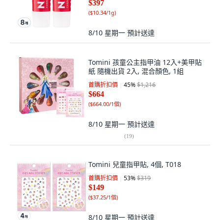
$397
(
$10.34/1g
)
8/10 星期一
預計送達
Tomini 孩童公主指甲油 12入+美甲貼
紙 隨機出貨 2入, 混合顏色, 1組
首購折扣價
45
%
$1,216
$664
(
$664.00/1個
)
8/10 星期一
預計送達
(
19
)
Tomini 兒童指甲貼, 4個, T018
首購折扣價
53
%
$319
$149
(
$37.25/1個
)
8/10 星期一
預計送達