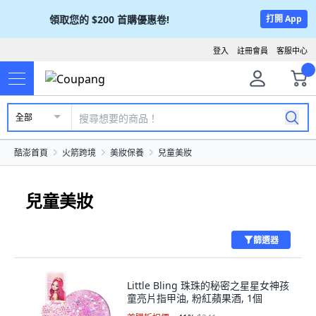
領取您的
$200
首購優惠卷!
打開 App
登入
註冊會員
客服中心
全部
酷澎首頁
火箭跨境
美妝保養
兒童美妝
兒童美妝
篩選器
Little Bling 珠珠的秘密之星星女神孩
童亮片指甲油, 粉紅蘋果酒, 1個