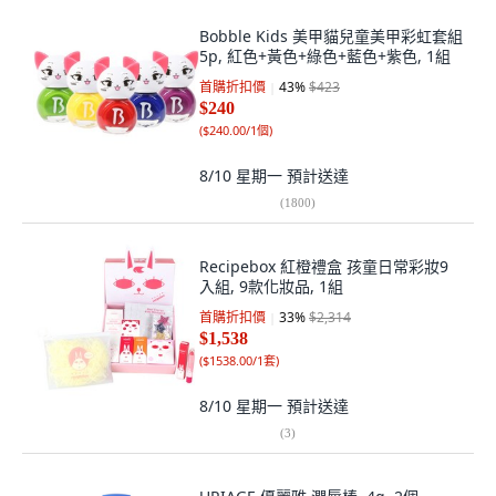
Bobble Kids 美甲貓兒童美甲彩虹套組
5p, 紅色+黃色+綠色+藍色+紫色, 1組
首購折扣價
43
%
$423
$240
(
$240.00/1個
)
8/10 星期一
預計送達
(
1800
)
Recipebox 紅橙禮盒 孩童日常彩妝9
入組, 9款化妝品, 1組
首購折扣價
33
%
$2,314
$1,538
(
$1538.00/1套
)
8/10 星期一
預計送達
(
3
)