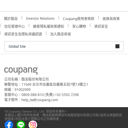
Investor Relations
關於酷澎
Coupang使用者條款
退換貨政策
信任管理中心
顧客隱私權政策通知
安心購物
資訊安全
資訊安全及隱私保護認證
加入酷澎商城
Global Site
公司名稱：酷澎股份有限公司
聯繫地址：11049 台北市信義區信義路五段7號13樓之1
統編：91002999
客服中心：0809-088-810 (免費) / 02-5592-7298
電子郵件：help_tw@coupang.com
©Coupang Taiwan Co., Ltd. 保留所有權利。
本網站上顯示的所有商標、標誌和服務標誌均為酷澎股份有限公司和/或其在美國和其
他國家/地區註冊之關聯公司之所屬財產。