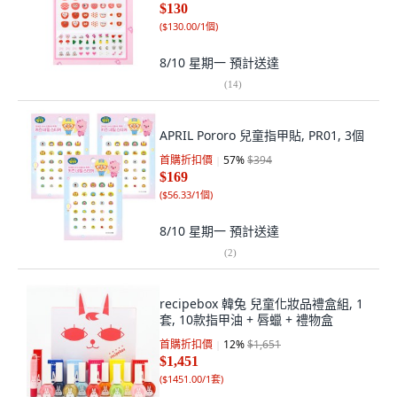
$130
(
$130.00/1個
)
8/10 星期一
預計送達
(
14
)
APRIL Pororo 兒童指甲貼, PR01, 3個
首購折扣價
57
%
$394
$169
(
$56.33/1個
)
8/10 星期一
預計送達
(
2
)
recipebox 韓兔 兒童化妝品禮盒組, 1
套, 10款指甲油 + 唇蠟 + 禮物盒
首購折扣價
12
%
$1,651
$1,451
(
$1451.00/1套
)