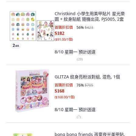
Christkind 小學生用美甲貼片 星光樂
園 + 紋身貼紙 隨機出貨, PJS005, 2套
首購折扣價
56
%
$423
$182
(
$91.00/1個
)
8/10 星期一
預計送達
(
29
)
GLITZA 紋身亮粉派對組, 混色, 1個
首購折扣價
76
%
$705
$168
(
$168.00/1個
)
8/10 星期一
預計送達
(
7
)
bong bong friends 孩童夜光美甲貼,