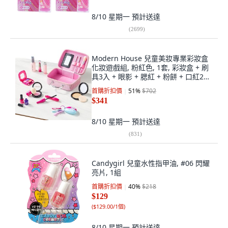
8/10 星期一
預計送達
(
2699
)
Modern House 兒童美妝專業彩妝盒
化妝遊戲組, 粉紅色, 1套, 彩妝盒 + 刷
具3入 + 眼影 + 腮紅 + 粉餅 + 口紅2入
+ 噴霧 + 睫毛膏 + 指甲油2入 + 氣墊粉
首購折扣價
51
%
$702
撲 + 車鑰匙
$341
8/10 星期一
預計送達
(
831
)
Candygirl 兒童水性指甲油, #06 閃耀
亮片, 1組
首購折扣價
40
%
$218
$129
(
$129.00/1個
)
8/10 星期一
預計送達