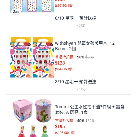
(
$67.50/1個
)
8/10 星期一
預計送達
(
372
)
withshyan 兒童女孩美甲片, 12
Boom, 2個
首購折扣價
58
%
$305
$128
(
$64.00/1個
)
8/10 星期一
預計送達
(
315
)
Tomini 公主水性指甲油3件組 + 鐵盒
套裝, A 閃亮, 1套
首購折扣價
40
%
$326
$195
(
$195.00/1個
)