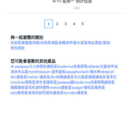
8/10 星期一
預計送達
(
43
)
2
3
4
5
1
與一起瀏覽的類別
彩妝
肌膚護理
潔顏/去角質
頭髮
身體
美甲
香水
美容用品
禮盒/套組
男性美妝
您可能會喜歡的其他產品
dr-pawpaw
凡士林潤色護唇膏
bioderma貝膚黛瑪
nbbebe
兒童指甲油
澳洲木瓜霜
mentholatum-曼秀雷敦
aquaphor
kahi-補水棒
dewycel
dhc護唇膏
melixir-護唇膏
dhc純欖護唇膏
木瓜霜
妮維雅護唇膏
堇青石
innisfree潤唇膏
資生堂護唇膏
pawpaw霜
bioderma貝膚黛瑪護唇膏
韓國護唇膏
哈利波特禮物
melixir護唇膏
badger
薄荷膏
萬用膏
kahi萬用膏
珠珠的秘密
變色護唇膏
torriden護唇膏