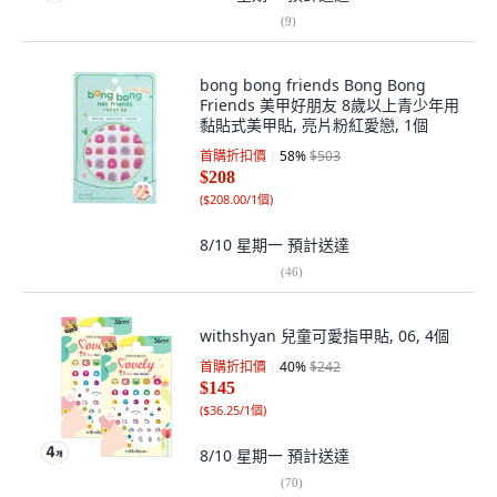
(
9
)
bong bong friends Bong Bong
Friends 美甲好朋友 8歲以上青少年用
黏貼式美甲貼, 亮片粉紅愛戀, 1個
首購折扣價
58
%
$503
$208
(
$208.00/1個
)
8/10 星期一
預計送達
(
46
)
withshyan 兒童可愛指甲貼, 06, 4個
首購折扣價
40
%
$242
$145
(
$36.25/1個
)
8/10 星期一
預計送達
(
70
)