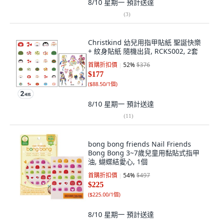
8/10 星期一
預計送達
(
3
)
Christkind 幼兒用指甲貼紙 聖誕快樂
+ 紋身貼紙 隨機出貨, RCKS002, 2套
首購折扣價
52
%
$376
$177
(
$88.50/1個
)
8/10 星期一
預計送達
(
11
)
bong bong friends Nail Friends
Bong Bong 3~7歲兒童用黏貼式指甲
油, 蝴蝶結愛心, 1個
首購折扣價
54
%
$497
$225
(
$225.00/1個
)
8/10 星期一
預計送達