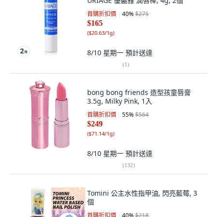
URIAGE 優麗雅 潤唇棒, 4g, 2個
首購折扣價
40
%
$275
$165
(
$20.63/1g
)
8/10 星期一
預計送達
(
1
)
bong bong friends 造型孩童唇膏
3.5g, Milky Pink, 1入
首購折扣價
55
%
$564
$249
(
$71.14/1g
)
8/10 星期一
預計送達
(
132
)
Tomini 公主水性指甲油, 閃亮藍莓, 3
個
首購折扣價
40
%
$218