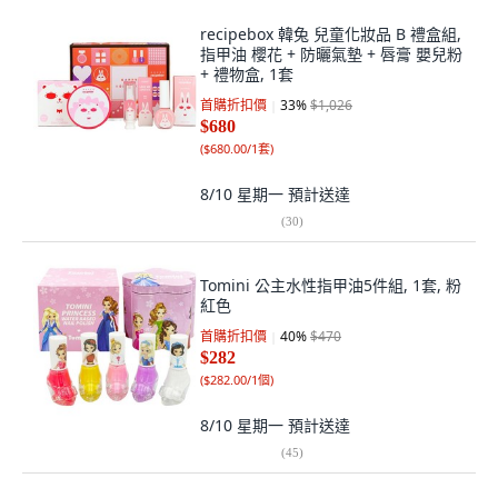
recipebox 韓兔 兒童化妝品 B 禮盒組,
指甲油 櫻花 + 防曬氣墊 + 唇膏 嬰兒粉
+ 禮物盒, 1套
首購折扣價
33
%
$1,026
$680
(
$680.00/1套
)
8/10 星期一
預計送達
(
30
)
Tomini 公主水性指甲油5件組, 1套, 粉
紅色
首購折扣價
40
%
$470
$282
(
$282.00/1個
)
8/10 星期一
預計送達
(
45
)