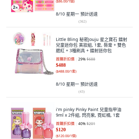
(
$86.00/1個
)
8/10 星期一
預計送達
(
362
)
Little Bling 秘密Jouju 星之寶石 鐳射
兒童迷你包 美妝組, 1套, 唇膏 + 雙色
腮紅 + 3種刷具 + 鐳射迷你包
首購折扣價
29
%
$688
$488
(
$488.00/1套
)
8/10 星期一
預計送達
(
43
)
i'm pinky Pinky Paint 兒童指甲油
9ml x 2件組, 閃亮紫, 霓虹橘, 1套
首購折扣價
40
%
$201
$120
(
$120.00/1個
)