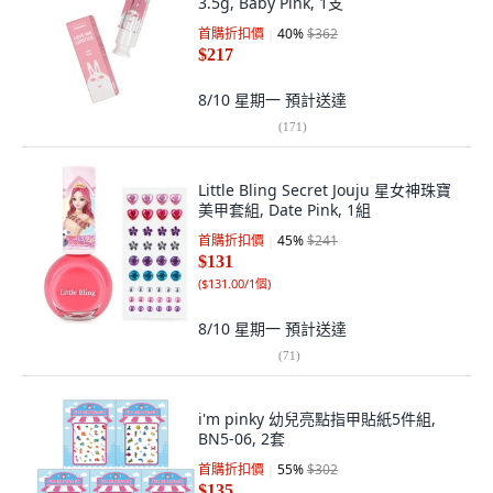
3.5g, Baby Pink, 1支
首購折扣價
40
%
$362
$217
8/10 星期一
預計送達
(
171
)
Little Bling Secret Jouju 星女神珠寶
美甲套組, Date Pink, 1組
首購折扣價
45
%
$241
$131
(
$131.00/1個
)
8/10 星期一
預計送達
(
71
)
i'm pinky 幼兒亮點指甲貼紙5件組,
BN5-06, 2套
首購折扣價
55
%
$302
$135