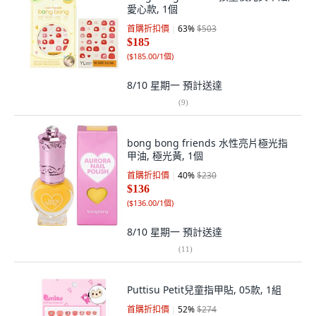
愛心款, 1個
首購折扣價
63
%
$503
$185
(
$185.00/1個
)
8/10 星期一
預計送達
(
9
)
bong bong friends 水性亮片極光指
甲油, 極光黃, 1個
首購折扣價
40
%
$230
$136
(
$136.00/1個
)
8/10 星期一
預計送達
(
11
)
Puttisu Petit兒童指甲貼, 05款, 1組
首購折扣價
52
%
$274