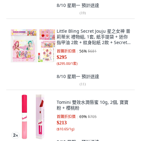
8/10 星期一
預計送達
(
19
)
Little Bling Secret Jouju 星之女神 普
莉蒂米 禮物組, 1套, 紙手提袋 + 迷你
指甲油 2款 + 紋身貼紙 2款 + Secret
Jouju 護唇膏 紅色
首購折扣價
56
%
$681
$295
(
$295.00/1套
)
8/10 星期一
預計送達
(
11
)
Tomini 雙效水潤唇蜜 10g, 2個, 寶寶
粉 + 櫻桃粉
首購折扣價
69
%
$705
$213
(
$10.65/1g
)