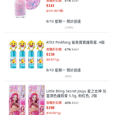
首購折扣價
41
%
$241
$141
(
$141.00/1個
)
8/10 星期一
預計送達
(
1000
)
ATEX Pinkfong 鯊魚寶寶護唇膏, 4個
首購折扣價
67
%
$457
$150
(
$9.87/1g
)
8/10 星期一
預計送達
(
806
)
Little Bling Secret Jouju 星之女神 兒
童潤色護唇膏 5.5g, 粉紅色, 2個
首購折扣價
40
%
$331
$198
(
$18.00/1g
)