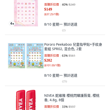
首購折扣價
40
%
$249
$149
(
$37.25/1個
)
8/10 星期一
預計送達
(
2
)
Pororo Peekaboo 兒童指甲貼+手紋身
套組 SPR02, 混合色, 2套
首購折扣價
63
%
$561
$202
(
$101.00/1個
)
8/10 星期一
預計送達
(
25
)
NIVEA 妮維雅 櫻桃閃耀護唇膏, 櫻桃
香, 4.8g, 8個
首購折扣價
33
%
$597