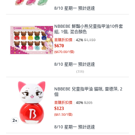
8/10 星期一
預計送達
NBBEBE 鮮豔小熊兒童指甲油10件套
組, 1個, 混合顏色
首購折扣價
42
%
$1,159
$670
(
$670.00/1個
)
8/10 星期一
預計送達
(
316
)
NBBEBE 兒童指甲油 貓咪, 雷德萍, 2
個
首購折扣價
40
%
$205
$123
(
$61.50/1個
)
8/10 星期一
預計送達