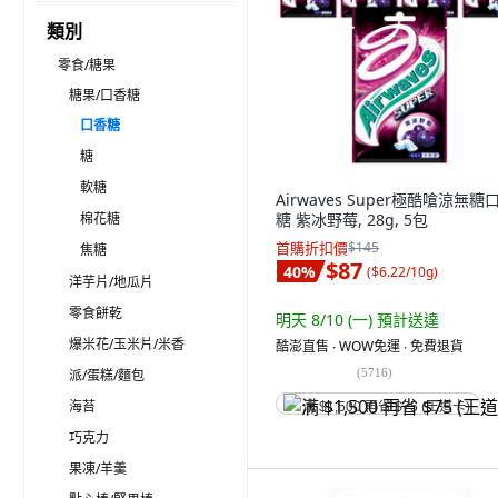
類別
零食/糖果
糖果/口香糖
口香糖
糖
軟糖
Airwaves Super極酷嗆涼無糖
棉花糖
糖 紫冰野莓, 28g, 5包
首購折扣價
$145
焦糖
$87
40
%
(
$6.22/10g
)
洋芋片/地瓜片
零食餅乾
明天 8/10 (一)
預計送達
爆米花/玉米片/米香
酷澎直售 ∙ WOW免運 ∙ 免費退貨
(
5716
)
派/蛋糕/麵包
海苔
满 $1,500 再省 $75 (王道卡)
巧克力
果凍/羊羹