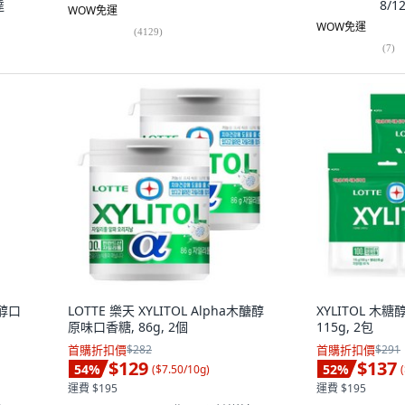
達
8/
WOW免運
WOW免運
(
4129
)
(
7
)
醇口
LOTTE 樂天 XYLITOL Alpha木醣醇
XYLITOL 木
原味口香糖, 86g, 2個
115g, 2包
首購折扣價
$282
首購折扣價
$291
$129
$137
54
%
52
%
(
$7.50/10g
)
(
運費 $195
運費 $195