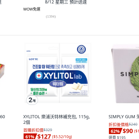
達
8/12 星期三
預計送達
WOW免運
(
1394
)
60
XYLITOL 樂浦沃特林補充包, 115g,
SIMPLY GU
2個
折扣後價格
$240
$90
首購折扣價
$329
62
%
(
$
$127
61
%
(
$5.52/10g
)
運費 $195