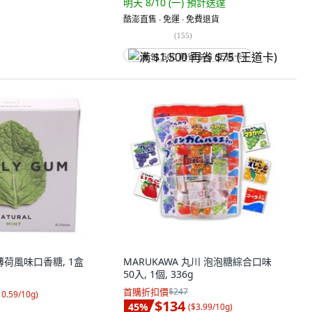
明天 8/10 (一)
預計送達
酷澎直售 ∙ 免運 ∙ 免費退貨
(
155
)
满 $1,500 再省 $75 (王道卡)
M 薄荷風味口香糖, 1盒
MARUKAWA 丸川 泡泡糖綜合口味
50入, 1個, 336g
首購折扣價
$247
10.59/10g
)
$134
45
%
(
$3.99/10g
)