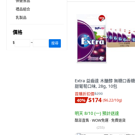
保健食品
禮品組合
乳製品
價格
$
~
搜尋
Extra 益齒達 木醣醇 無糖口香糖
甜葡萄口味, 28g, 10包
首購折扣價
$290
$174
40
%
(
$6.22/10g
)
明天 8/10 (一)
預計送達
酷澎直售 ∙ WOW免運 ∙ 免費退貨
(
255
)