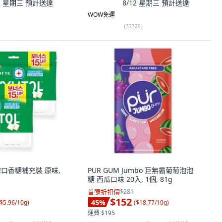
12 星期三
預計送達
8/12 星期三
預計送達
WOW免運
(
32329
)
糖醇口香糖補充裝 原味,
PUR GUM Jumbo 巨無霸葡萄泡泡
糖 西瓜口味 20入, 1個, 81g
首購折扣價
$281
$152
45
%
$5.96/10g
)
(
$18.77/10g
)
運費 $195