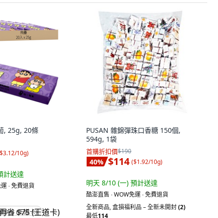
 25g, 20條
PUSAN 雜錦彈珠口香糖 150個,
594g, 1袋
首購折扣價
$190
$3.12/10g
)
$114
40
%
(
$1.92/10g
)
預計送達
明天 8/10 (一)
預計送達
運 ∙ 免費退貨
酷澎直售 ∙ WOW免運 ∙ 免費退貨
全新商品
,
盒損福利品 – 全新未開封
(2)
省 $75 (王道卡)
最低
114