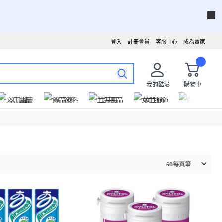
登入
註冊會員
客服中心
成為賣家
我的酷澎
購物車
文具圖書
食品飲料
生活用品
女性服飾
運動戶外
60
每頁筆