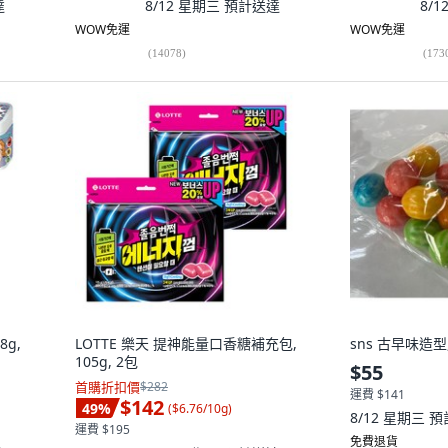
達
8/12 星期三
預計送達
8/
WOW免運
WOW免運
(
14078
)
(
173
8g,
LOTTE 樂天 提神能量口香糖補充包,
sns 古早味造型
105g, 2包
$55
首購折扣價
$282
運費 $141
$142
49
%
(
$6.76/10g
)
8/12 星期三
預
運費 $195
免費退貨