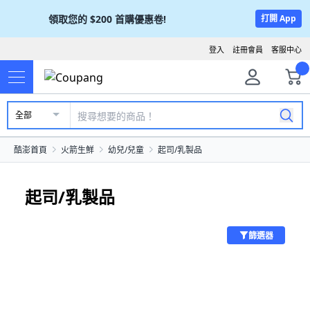
領取您的
$200
首購優惠卷!
打開 App
登入
註冊會員
客服中心
全部
酷澎首頁
火箭生鮮
幼兒/兒童
起司/乳製品
起司/乳製品
篩選器