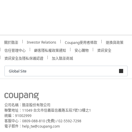
Investor Relations
關於酷澎
Coupang使用者條款
退換貨政策
信任管理中心
顧客隱私權政策通知
安心購物
資訊安全
資訊安全及隱私保護認證
加入酷澎商城
Global Site
公司名稱：酷澎股份有限公司
聯繫地址：11049 台北市信義區信義路五段7號13樓之1
統編：91002999
客服中心：0809-088-810 (免費) / 02-5592-7298
電子郵件：help_tw@coupang.com